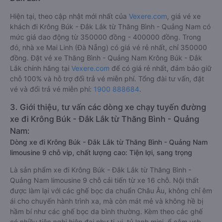
Hiện tại, theo cập nhật mới nhất của
Vexere.com
, giá vé xe
khách đi Krông Búk - Đắk Lắk từ Thăng Bình - Quảng Nam có
mức giá dao động từ 350000 đồng - 400000 đồng. Trong
đó, nhà xe Mai Linh (Đà Nẵng) có giá vé rẻ nhất, chỉ 350000
đồng. Đặt vé xe Thăng Bình - Quảng Nam Krông Búk - Đắk
Lắk chính hãng tại
Vexere.com
để có giá rẻ nhất, đảm bảo giữ
chỗ 100% và hỗ trợ đổi trả vé miễn phí. Tổng đài tư vấn, đặt
vé và đổi trả vé miễn phí:
1900 888684
.
3. Giới thiệu, tư vấn các dòng xe chạy tuyến đường
xe đi Krông Búk - Đắk Lắk từ Thăng Bình - Quảng
Nam:
Dòng xe đi Krông Búk - Đắk Lắk từ Thăng Bình - Quảng Nam
limousine 9 chỗ vip, chất lượng cao: Tiện lợi, sang trọng
Là sản phẩm xe đi Krông Búk - Đắk Lắk từ Thăng Bình -
Quảng Nam limousine 9 chỗ cải tiến từ xe 16 chỗ. Nội thất
được làm lại với các ghế bọc da chuẩn Châu Âu, không chỉ êm
ái cho chuyến hành trình xa, mà còn mát mẻ và không hề bị
hầm bí như các ghế bọc da bình thường. Kèm theo các ghế
có nhiều tiện nghi hiện đại như ti-vi, tủ lạnh mini, ổ cắm usb,