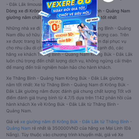
- Đắk Lắk limousine này có thể sẽ rẻ hơn
Dòng xe đi Krông Búk - Đắk Lắk từ Thăng Bình - Quảng Nam
giường nằm chất lượng cao: Thoải mái, giá cả tốt nhất
Những nhà xe đi Krông Búk - Đắk Lắk từ Thăng Bình - Quảng
Nam đều sở hữu những xe giường nằm chất lượng cao. Trên
xe được trang bị đầy đủ các trang thiết bị hiện đại phục vụ
cho nhu cầu di chuyển của hành khách. Bên cạnh đó, các
hãng xe khách Thăng Bình - Quảng Nam Krông Búk - Đắk Lắk
luôn chú trọng đến chất lượng dịch vụ, không ngừng cải thiện
để mang đến trải nghiệm hoàn hảo cho hành khách.
Xe Thăng Bình - Quảng Nam Krông Búk - Đắk Lắk giường
nằm tốt nhất: Xe từ Thăng Bình - Quảng Nam đi Krông Búk -
Đắk Lắk giường nằm được đánh giá chung chất lượng Tốt với
điểm đánh giá trung bình từ 4.7/5 dựa trên 1142 phản hồi của
hành khách Xe về Krông Búk - Đắk Lắk từ Thăng Bình -
Quảng Nam.
Giá vé
xe giường nằm đi Krông Búk - Đắk Lắk từ Thăng Bình -
Quảng Nam
rẻ nhất là 350000VND của hãng xe Mai Linh (Đà
Nẵng). Tùy thuộc vào chương trình khuyến mãi, giá vé Xe