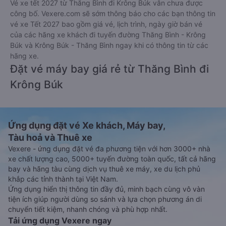
Vé xe tết 2027 từ Thăng Bình đi Krông Búk vẫn chưa được
công bố. Vexere.com sẽ sớm thông báo cho các bạn thông tin
vé xe Tết 2027 bao gồm giá vé, lịch trình, ngày giờ bán vé
của các hãng xe khách đi tuyến đường Thăng Bình - Krông
Búk và Krông Búk - Thăng Bình ngay khi có thông tin từ các
hãng xe.
Đặt vé máy bay giá rẻ từ Thăng Bình đi
Krông Búk
Ứng dụng đặt vé Xe khách, Máy bay,
Tàu hoả và Thuê xe
Vexere - ứng dụng đặt vé đa phương tiện với hơn 3000+ nhà
xe chất lượng cao, 5000+ tuyến đường toàn quốc, tất cả hãng
bay và hãng tàu cùng dịch vụ thuê xe máy, xe du lịch phủ
khắp các tỉnh thành tại Việt Nam.
Ứng dụng hiển thị thông tin đầy đủ, minh bạch cùng vô vàn
tiện ích giúp người dùng so sánh và lựa chọn phương án di
chuyển tiết kiệm, nhanh chóng và phù hợp nhất.
Tải ứng dụng Vexere ngay