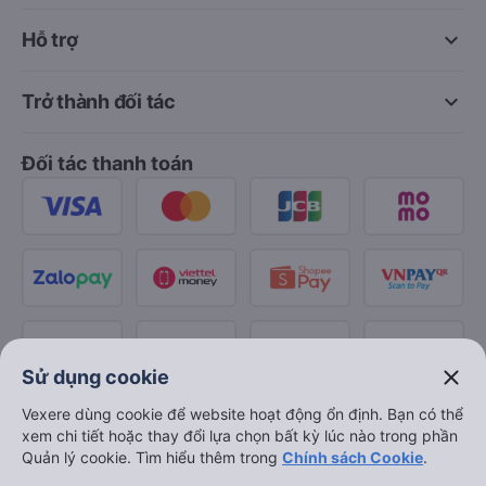
keyboard_arrow_down
Hỗ trợ
keyboard_arrow_down
Trở thành đối tác
Đối tác thanh toán
close
Sử dụng cookie
Vexere dùng cookie để website hoạt động ổn định. Bạn có thể
xem chi tiết hoặc thay đổi lựa chọn bất kỳ lúc nào trong phần
Quản lý cookie. Tìm hiểu thêm trong
Chính sách Cookie
.