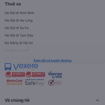
Thuê xe
Hà Nội đi Ninh Bình
Hà Nội đi Hạ Long
Hà Nội đi Sa Pa
Hà Nội đi Tam Đảo
Đà Nẵng đi Hội An
Đà Nẵng đi Huế
Hải Phòng đi Hà Nội
Xem tất cả tuyến đường
keyboard_arrow_down
Về chúng tôi