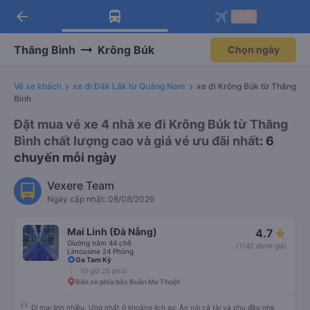
arrow_back
Tải app Vexere ngay!
Tải app Vexere
-30k
Mở app
Mở app
Nhận ưu đãi thành viên độc
-30k/ghế khi đặt vé máy bay qua
quyền
app
Thăng Bình
Krông Búk
Chọn ngày
Vé xe khách
xe đi Đắk Lắk từ Quảng Nam
xe đi Krông Búk từ Thăng
Bình
Đặt mua vé xe 4 nhà xe đi Krông Búk từ Thăng
Bình chất lượng cao và giá vé ưu đãi nhất
: 6
chuyến mỗi ngày
Vexere Team
Ngày cập nhật: 08/08/2026
Mai Linh (Đà Nẵng)
4.7
Giường nằm 44 chỗ
(1142 đánh giá)
Limousine 24 Phòng
Ga Tam Kỳ
10 giờ 25 phút
Bến xe phía bắc Buôn Ma Thuột
Đi mai linh nhiều. Ưng nhất ở khoảng lịch sự. Ăn nói cả tài và phụ đều nhẹ