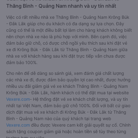
Thăng Bình - Quảng Nam nhanh và uy tín nhất
Việc có rất nhiều nhà xe Thăng Bình - Quảng Nam Krông Búk
- Đắk Lắk giúp cho du khách có đa dạng sự lựa chọn. Đây
cũng có thể là một điều bất lợi làm cho hàng khách không biết
nên chọn nhà xe nào là phù hợp với mình. Bên cạnh đó, việc
đảm bảo giữ chỗ, có được chỗ ngồi yêu thích sau khi đặt vé
xe đi Krông Búk - Đắk Lắk từ Thăng Bình - Quảng Nam giữa
nhà xe với khách hàng sau khi đặt trực tiếp vẫn chưa được
đảm bảo 100%.
Cho nên để dễ dàng so sánh giá, xem đánh giá chất lượng
các nhà xe đi, được đảm bảo quyền lợi cao nhất, được hưởng
nhiều ưu đãi giảm giá vé xe khách Thăng Bình - Quảng Nam
Krông Búk - Đắk Lắk, hành khách có thể đặt mua tại website
Vexere.com
- Hệ thống đặt vé xe khách chất lượng, và uy tín
nhất tại Việt Nam, đảm bảo giữ chỗ 100%. Đối với bất cứ giao
dịch đặt mua vé xe khách đi Krông Búk - Đắk Lắk từ Thăng
Bình - Quảng Nam nào của quý khách tại trang web
Vexere.com
đều được Vexere cam kết giải quyết sự cố. Chính
sách tặng coupon giảm giá hoặc hoàn tiền sẽ tùy theo từng
trường hợp sự việc.