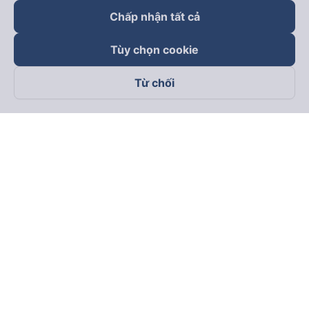
Chấp nhận tất cả
Tùy chọn cookie
Từ chối
Theo dõi chúng tôi trên
Facebook
Tiktok
Youtube
Công ty TNHH Thương Mại Dịch Vụ Vexere
Địa chỉ đăng ký kinh doanh: 8C Chữ Đồng Tử, Phường Tân
Sơn Nhất, TP. Hồ Chí Minh, Việt Nam
Địa chỉ
:
Lầu 2, toà nhà H3 Circo Hoàng Diệu, 384 Hoàng Diệu,
Phường Khánh Hội, TP Hồ Chí Minh, Việt Nam
Tầng 3, toà nhà 101 Láng Hạ, 101 Láng Hạ, Phường Láng, TP.
Hà Nội, Việt Nam
Giấy chứng nhận ĐKKD số 0315133726 do Sở KH và ĐT TP.
Hồ Chí Minh cấp lần đầu ngày 27/6/2018
Bản quyền © 2025 thuộc về Vexere.com