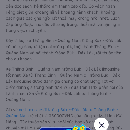
đèn đọc sách, hệ thống âm thanh cao cấp. Có vách ngăn
riêng biệt giữa khoang lái và khoang hành khách. Khoảng
cách giữa các ghế ngồi rất thoải mái, không nhồi nhét. Luôn
đáp ứng được nhu cầu về sang trọng, thoải mái và tiện nghi
trong việc di chuyển.
Đây là loại xe Thăng Bình - Quảng Nam Krông Búk - Đắk Lắk
có hỗ trợ đón/trả tận nơi miễn phí tại nội thành Thăng Bình -
Quảng Nam và nội thành Krông Búk - Đắk Lắk, rất thuận tiện
cho du khách.
Xe Thăng Bình - Quảng Nam Krông Búk - Đắk Lắk limousine
tốt nhất: Xe từ Thăng Bình - Quảng Nam đi Krông Búk - Đắk
Lắk limousine được đánh giá chung có chất lượng Tốt với
điểm đánh giá trung bình từ 4.7/5 dựa trên 1142 phản hồi của
hành khách Xe về Krông Búk - Đắk Lắk từ Thăng Bình -
Quảng Nam.
Giá vé
xe limousine đi Krông Búk - Đắk Lắk từ Thăng Bình -
Quảng Nam
rẻ nhất là 350000VND của hãng xe Mai Linh (Đà
Nẵng). Tùy thuộc vào vị trí ngồi của bạn và chương trình
khuyến mãi, giá vé Xe Thăng Bình - Quảng Nam đi Krông Búk