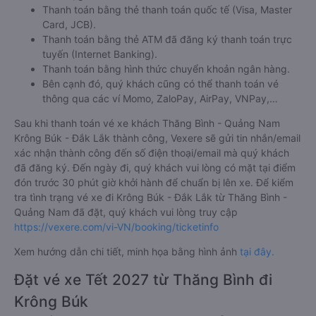
Thanh toán bằng thẻ thanh toán quốc tế (Visa, Master
Card, JCB).
Thanh toán bằng thẻ ATM đã đăng ký thanh toán trực
tuyến (Internet Banking).
Thanh toán bằng hình thức chuyển khoản ngân hàng.
Bên cạnh đó, quý khách cũng có thể thanh toán vé
thông qua các ví Momo, ZaloPay, AirPay, VNPay,…
Sau khi thanh toán vé xe khách Thăng Bình - Quảng Nam
Krông Búk - Đắk Lắk thành công, Vexere sẽ gửi tin nhắn/email
xác nhận thành công đến số điện thoại/email mà quý khách
đã đăng ký. Đến ngày đi, quý khách vui lòng có mặt tại điểm
đón trước 30 phút giờ khởi hành để chuẩn bị lên xe. Để kiểm
tra tình trạng vé xe đi Krông Búk - Đắk Lắk từ Thăng Bình -
Quảng Nam đã đặt, quý khách vui lòng truy cập
https://vexere.com/vi-VN/booking/ticketinfo
Xem hướng dẫn chi tiết, minh họa bằng hình ảnh
tại đây.
Đặt vé xe Tết 2027 từ Thăng Bình đi
Krông Búk