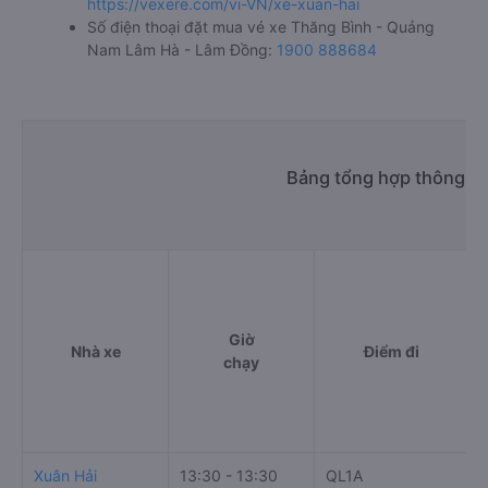
https://vexere.com/vi-VN/xe-xuan-hai
Số điện thoại đặt mua vé xe Thăng Bình - Quảng
Nam Lâm Hà - Lâm Đồng:
1900 888684
Bảng tổng hợp thông ti
Giờ
Nhà xe
Điểm đi
chạy
Xuân Hải
13:30 - 13:30
QL1A
T