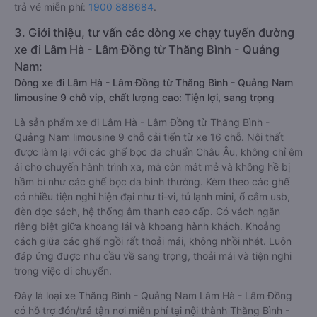
trả vé miễn phí:
1900 888684
.
3. Giới thiệu, tư vấn các dòng xe chạy tuyến đường
xe đi Lâm Hà - Lâm Đồng từ Thăng Bình - Quảng
Nam:
Dòng xe đi Lâm Hà - Lâm Đồng từ Thăng Bình - Quảng Nam
limousine 9 chỗ vip, chất lượng cao: Tiện lợi, sang trọng
Là sản phẩm xe đi Lâm Hà - Lâm Đồng từ Thăng Bình -
Quảng Nam limousine 9 chỗ cải tiến từ xe 16 chỗ. Nội thất
được làm lại với các ghế bọc da chuẩn Châu Âu, không chỉ êm
ái cho chuyến hành trình xa, mà còn mát mẻ và không hề bị
hầm bí như các ghế bọc da bình thường. Kèm theo các ghế
có nhiều tiện nghi hiện đại như ti-vi, tủ lạnh mini, ổ cắm usb,
đèn đọc sách, hệ thống âm thanh cao cấp. Có vách ngăn
riêng biệt giữa khoang lái và khoang hành khách. Khoảng
cách giữa các ghế ngồi rất thoải mái, không nhồi nhét. Luôn
đáp ứng được nhu cầu về sang trọng, thoải mái và tiện nghi
trong việc di chuyển.
Đây là loại xe Thăng Bình - Quảng Nam Lâm Hà - Lâm Đồng
có hỗ trợ đón/trả tận nơi miễn phí tại nội thành Thăng Bình -