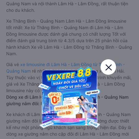
Quảng Nam và nội thành Lâm Hà - Lâm Đồng, rất thuận tiện
cho du khách.
Xe Thăng Bình - Quảng Nam Lâm Hà - Lâm Đồng limousine
tốt nhất: Xe từ Thăng Bình - Quảng Nam đi Lâm Hà - Lâm
Đồng limousine được đánh giá chung có chất lượng Tốt với
điểm đánh giá trung bình từ 4.3/5 dựa trên 25 phản hồi của
hành khách Xe về Lâm Hà - Lâm Đồng từ Thăng Bình - Quảng
Nam.
Giá vé
xe limousine đi Lâm Hà - Lâm Đồng từ Thăng Bình -
Quảng Nam
rẻ nhất là 700000VND của hãng xe Xuân Hải.
Tùy thuộc vào vị trí ngồi của bạn và chương trình khuyến mãi,
giá vé Xe Thăng Bình - Quảng Nam đi Lâm Hà - Lâm Đồng
limousine này có thể sẽ rẻ hơn
Dòng xe đi Lâm Hà - Lâm Đồng từ Thăng Bình - Quảng Nam
giường nằm đôi: Riêng tư, đầy đủ tiện nghi
Xe khách đi Lâm Hà - Lâm Đồng từ Thăng Bình - Quảng Nam
giường nằm đôi là loại xe đặc biệt. Với mỗi giường được thiết
kế như một phòng ngủ khách sạn sang trọng, hiện đại. Đây là
dòng xe giường nằm cho cặp đôi đi Lâm Hà - Lâm Đồng mới