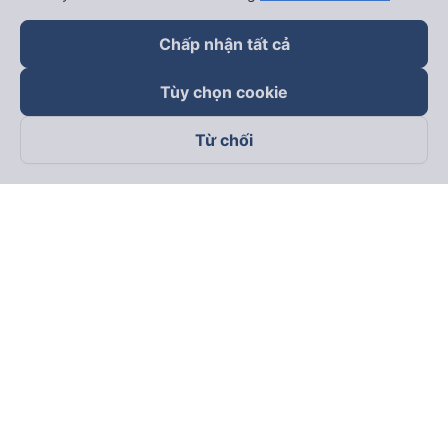
Chấp nhận tất cả
Tùy chọn cookie
Từ chối
Theo dõi chúng tôi trên
Facebook
Tiktok
Youtube
Công ty TNHH Thương Mại Dịch Vụ Vexere
Địa chỉ đăng ký kinh doanh: 8C Chữ Đồng Tử, Phường Tân
Sơn Nhất, TP. Hồ Chí Minh, Việt Nam
Địa chỉ
:
Lầu 2, toà nhà H3 Circo Hoàng Diệu, 384 Hoàng Diệu,
Phường Khánh Hội, TP Hồ Chí Minh, Việt Nam
Tầng 3, toà nhà 101 Láng Hạ, 101 Láng Hạ, Phường Láng, TP.
Hà Nội, Việt Nam
Giấy chứng nhận ĐKKD số 0315133726 do Sở KH và ĐT TP.
Hồ Chí Minh cấp lần đầu ngày 27/6/2018