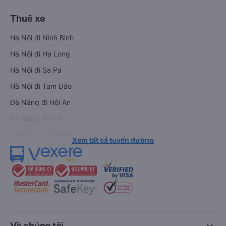
Thuê xe
Hà Nội đi Ninh Bình
Hà Nội đi Hạ Long
Hà Nội đi Sa Pa
Hà Nội đi Tam Đảo
Đà Nẵng đi Hội An
Đà Nẵng đi Huế
Hải Phòng đi Hà Nội
Xem tất cả tuyến đường
keyboard_arrow_down
Về chúng tôi