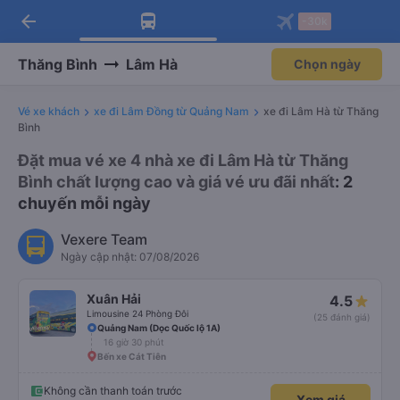
arrow_back
Tải app Vexere ngay!
Tải app Vexere
-30k
Mở app
Mở app
Nhận ưu đãi thành viên độc
-30k/ghế khi đặt vé máy bay qua
quyền
app
Thăng Bình
Lâm Hà
Chọn ngày
Vé xe khách
xe đi Lâm Đồng từ Quảng Nam
xe đi Lâm Hà từ Thăng
Bình
Đặt mua vé xe 4 nhà xe đi Lâm Hà từ Thăng
Bình chất lượng cao và giá vé ưu đãi nhất
: 2
chuyến mỗi ngày
Vexere Team
Ngày cập nhật: 07/08/2026
Xuân Hải
4.5
Limousine 24 Phòng Đôi
(25 đánh giá)
Quảng Nam (Dọc Quốc lộ 1A)
16 giờ 30 phút
Bến xe Cát Tiên
Không cần thanh toán trước
Xem giá