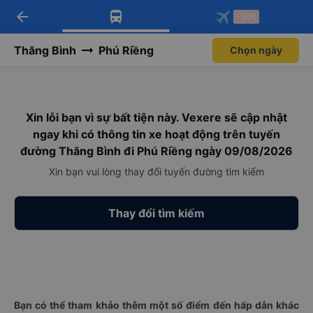
arrow_back
Tải app Vexere ngay!
Tải app Vexere
-30k
Mở app
Mở app
Nhận ưu đãi thành viên độc
-30k/ghế khi đặt vé máy bay qua
quyền
app
Thăng Bình
Phú Riềng
Chọn ngày
Xin lỗi bạn vì sự bất tiện này. Vexere sẽ cập nhật
ngay khi có thông tin xe hoạt động trên tuyến
đường Thăng Bình đi Phú Riềng ngày 09/08/2026
Xin bạn vui lòng thay đổi tuyến đường tìm kiếm
Thay đổi tìm kiếm
Bạn có thể tham khảo thêm một số điểm đến hấp dẫn khác