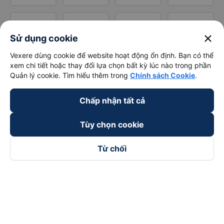
close
Sử dụng cookie
Vexere dùng cookie để website hoạt động ổn định. Bạn có thể
xem chi tiết hoặc thay đổi lựa chọn bất kỳ lúc nào trong phần
Quản lý cookie. Tìm hiểu thêm trong
Chính sách Cookie
.
Chấp nhận tất cả
Tùy chọn cookie
Từ chối
Theo dõi chúng tôi trên
Facebook
Tiktok
Youtube
Công ty TNHH Thương Mại Dịch Vụ Vexere