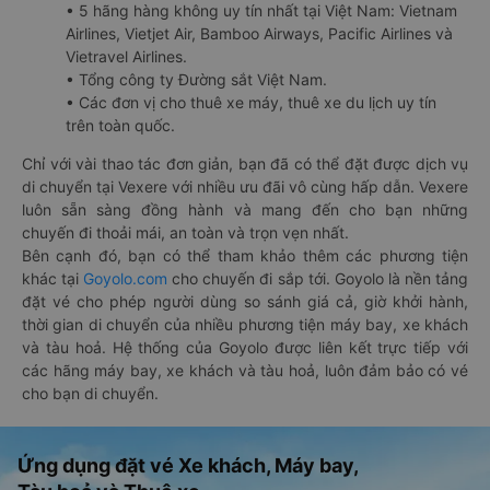
• 5 hãng hàng không uy tín nhất tại Việt Nam: Vietnam
Airlines, Vietjet Air, Bamboo Airways, Pacific Airlines và
Vietravel Airlines.
• Tổng công ty Đường sắt Việt Nam.
• Các đơn vị cho thuê xe máy, thuê xe du lịch uy tín
trên toàn quốc.
Chỉ với vài thao tác đơn giản, bạn đã có thể đặt được dịch vụ
di chuyển tại Vexere với nhiều ưu đãi vô cùng hấp dẫn. Vexere
luôn sẵn sàng đồng hành và mang đến cho bạn những
chuyến đi thoải mái, an toàn và trọn vẹn nhất.
Bên cạnh đó, bạn có thể tham khảo thêm các phương tiện
khác tại
Goyolo.com
cho chuyến đi sắp tới. Goyolo là nền tảng
đặt vé cho phép người dùng so sánh giá cả, giờ khởi hành,
thời gian di chuyển của nhiều phương tiện máy bay, xe khách
và tàu hoả. Hệ thống của Goyolo được liên kết trực tiếp với
các hãng máy bay, xe khách và tàu hoả, luôn đảm bảo có vé
cho bạn di chuyển.
Ứng dụng đặt vé Xe khách, Máy bay,