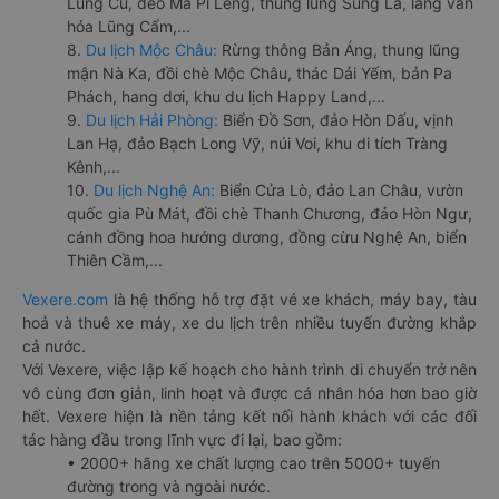
Lũng Cú, đèo Mã Pí Lèng, thung lũng Sủng Là, làng văn
hóa Lũng Cẩm,...
8.
Du lịch Mộc Châu:
Rừng thông Bản Áng, thung lũng
mận Nà Ka, đồi chè Mộc Châu, thác Dải Yếm, bản Pa
Phách, hang dơi, khu du lịch Happy Land,...
9.
Du lịch Hải Phòng:
Biển Đồ Sơn, đảo Hòn Dấu, vịnh
Lan Hạ, đảo Bạch Long Vỹ, núi Voi, khu di tích Tràng
Kênh,...
10.
Du lịch Nghệ An:
Biển Cửa Lò, đảo Lan Châu, vườn
quốc gia Pù Mát, đồi chè Thanh Chương, đảo Hòn Ngư,
cánh đồng hoa hướng dương, đồng cừu Nghệ An, biển
Thiên Cầm,...
Vexere.com
là hệ thống hỗ trợ đặt vé xe khách, máy bay, tàu
hoả và thuê xe máy, xe du lịch trên nhiều tuyến đường khắp
cả nước.
Với Vexere, việc lập kế hoạch cho hành trình di chuyển trở nên
vô cùng đơn giản, linh hoạt và được cá nhân hóa hơn bao giờ
hết. Vexere hiện là nền tảng kết nối hành khách với các đối
tác hàng đầu trong lĩnh vực đi lại, bao gồm:
• 2000+ hãng xe chất lượng cao trên 5000+ tuyến
đường trong và ngoài nước.