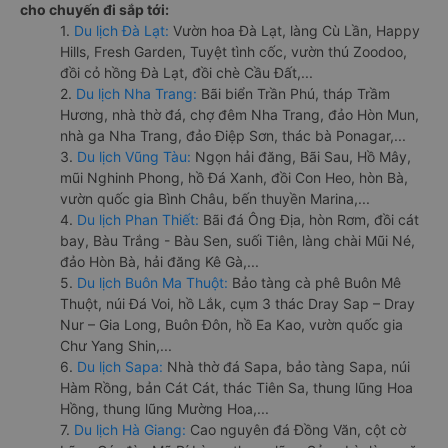
cho chuyến đi sắp tới:
1.
Du lịch Đà Lạt:
Vườn hoa Đà Lạt, làng Cù Lần, Happy
Hills, Fresh Garden, Tuyệt tình cốc, vườn thú Zoodoo,
đồi cỏ hồng Đà Lạt, đồi chè Cầu Đất,...
2.
Du lịch Nha Trang:
Bãi biển Trần Phú, tháp Trầm
Hương, nhà thờ đá, chợ đêm Nha Trang, đảo Hòn Mun,
nhà ga Nha Trang, đảo Điệp Sơn, thác bà Ponagar,...
3.
Du lịch Vũng Tàu:
Ngọn hải đăng, Bãi Sau, Hồ Mây,
mũi Nghinh Phong, hồ Đá Xanh, đồi Con Heo, hòn Bà,
vườn quốc gia Bình Châu, bến thuyền Marina,...
4.
Du lịch Phan Thiết:
Bãi đá Ông Địa, hòn Rơm, đồi cát
bay, Bàu Trắng - Bàu Sen, suối Tiên, làng chài Mũi Né,
đảo Hòn Bà, hải đăng Kê Gà,...
5.
Du lịch Buôn Ma Thuột:
Bảo tàng cà phê Buôn Mê
Thuột, núi Đá Voi, hồ Lắk, cụm 3 thác Dray Sap – Dray
Nur – Gia Long, Buôn Đôn, hồ Ea Kao, vườn quốc gia
Chư Yang Shin,...
6.
Du lịch Sapa:
Nhà thờ đá Sapa, bảo tàng Sapa, núi
Hàm Rồng, bản Cát Cát, thác Tiên Sa, thung lũng Hoa
Hồng, thung lũng Mường Hoa,...
7.
Du lịch Hà Giang:
Cao nguyên đá Đồng Văn, cột cờ