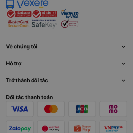
keyboard_arrow_down
Về chúng tôi
keyboard_arrow_down
Hỗ trợ
keyboard_arrow_down
Trở thành đối tác
Đối tác thanh toán