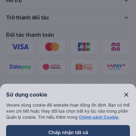
keyboard_arrow_down
Hỗ trợ
keyboard_arrow_down
Trở thành đối tác
Đối tác thanh toán
close
Sử dụng cookie
Vexere dùng cookie để website hoạt động ổn định. Bạn có thể
xem chi tiết hoặc thay đổi lựa chọn bất kỳ lúc nào trong phần
Quản lý cookie. Tìm hiểu thêm trong
Chính sách Cookie
.
Chấp nhận tất cả