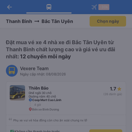
arrow_back
Tải app Vexere ngay!
Tải app Vexere
-30k
Mở app
Mở app
Nhận ưu đãi thành viên độc
-30k/ghế khi đặt vé máy bay qua
quyền
app
Thanh Bình
Bắc Tân Uyên
Chọn ngày
Đặt mua vé xe 4 nhà xe đi Bắc Tân Uyên từ
Thanh Bình chất lượng cao và giá vé ưu đãi
nhất
: 12 chuyến mỗi ngày
Vexere Team
Ngày cập nhật: 08/08/2026
Thiên Bảo
1.7
Ghế ngồi 30 chỗ
(26 đánh giá)
Giường nằm 40 chỗ
Coop Mart Cao Lãnh
4 giờ
Bến xe Bình Dương
Phụ xe vui vẻ hòa đồng còn cho ăn xoài chung nx 🤣
Không cần thanh toán trước