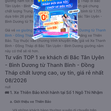
giường nằm tốt nhất: Xe từ Thanh Bình - Đồng Tháp đi Bắc
Tân Uyên - Bình Dương giường nằm được đánh giá chung
chất lượng Trung bình với điểm đánh giá trung bình từ 1.7/5
dựa trên 26 phản hồi của hành khách Xe về Bắc Tân Uyên -
Bình Dương từ Thanh Bình - Đồng Tháp.
Giá vé
xe giường nằm đi Bắc Tân Uyên - Bình Dương từ Thanh
Bình - Đồng Tháp
rẻ nhất là 180000VND của hãng xe Thiên
Bảo. Tùy thuộc vào chương trình khuyến mãi, giá vé Xe Thanh
Bình - Đồng Tháp đi Bắc Tân Uyên - Bình Dương giường nằm
này có thể sẽ rẻ hơn.
Tư vấn TOP 1 xe khách đi Bắc Tân Uyên
- Bình Dương từ Thanh Bình - Đồng
Tháp chất lượng cao, uy tín, giá rẻ nhất
08/2026
null
🚌 1. Xe Thiên Bảo khởi hành tại Số 1 Ngô Thì Nhậm
a. Giới thiệu xe Thiên Bảo
Với những khách hàng thường xuyên di chuyển trên