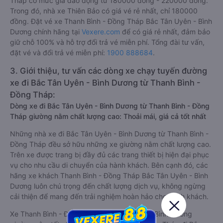
Tháp có mức giá dao động từ 180000 đồng - 220000 đồng.
Trong đó, nhà xe Thiên Bảo có giá vé rẻ nhất, chỉ 180000
đồng. Đặt vé xe Thanh Bình - Đồng Tháp Bắc Tân Uyên - Bình
Dương chính hãng tại
Vexere.com
để có giá rẻ nhất, đảm bảo
giữ chỗ 100% và hỗ trợ đổi trả vé miễn phí. Tổng đài tư vấn,
đặt vé và đổi trả vé miễn phí:
1900 888684
.
3. Giới thiệu, tư vấn các dòng xe chạy tuyến đường
xe đi Bắc Tân Uyên - Bình Dương từ Thanh Bình -
Đồng Tháp:
Dòng xe đi Bắc Tân Uyên - Bình Dương từ Thanh Bình - Đồng
Tháp giường nằm chất lượng cao: Thoải mái, giá cả tốt nhất
Những nhà xe đi Bắc Tân Uyên - Bình Dương từ Thanh Bình -
Đồng Tháp đều sở hữu những xe giường nằm chất lượng cao.
Trên xe được trang bị đầy đủ các trang thiết bị hiện đại phục
vụ cho nhu cầu di chuyển của hành khách. Bên cạnh đó, các
hãng xe khách Thanh Bình - Đồng Tháp Bắc Tân Uyên - Bình
Dương luôn chú trọng đến chất lượng dịch vụ, không ngừng
cải thiện để mang đến trải nghiệm hoàn hảo cho hành khách.
Xe Thanh Bình - Đồng Tháp Bắc Tân Uyên - Bình Dương