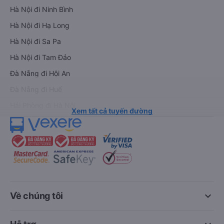
Hà Nội đi Ninh Bình
Hà Nội đi Hạ Long
Hà Nội đi Sa Pa
Hà Nội đi Tam Đảo
Đà Nẵng đi Hội An
Đà Nẵng đi Huế
Hải Phòng đi Hà Nội
Xem tất cả tuyến đường
keyboard_arrow_down
Về chúng tôi