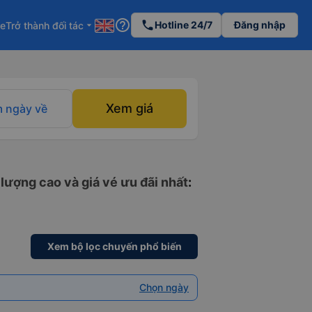
help_outline
phone
Hotline 24/7
Đăng nhập
re
Trở thành đối tác
arrow_drop_down
Xem giá
 ngày về
lượng cao và giá vé ưu đãi nhất
:
Xem bộ lọc chuyến phổ biến
Chọn ngày