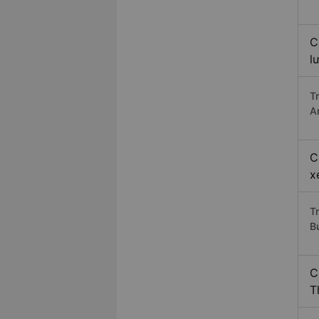
C
l
T
A
C
x
T
B
C
T