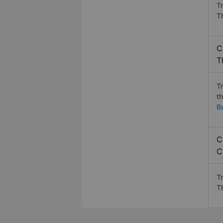
T
T
C
T
T
t
B
C
C
T
T