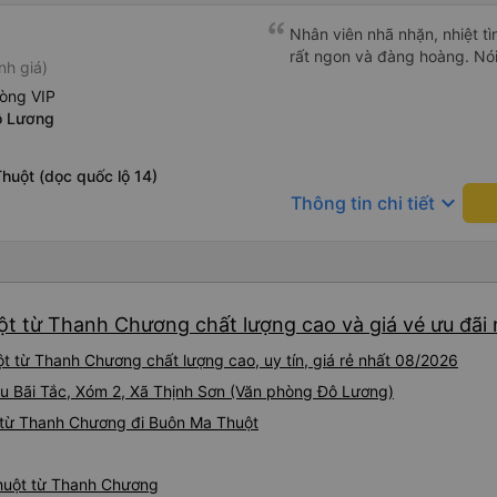
Nhân viên nhã nhặn, nhiệt tì
rất ngon và đàng hoàng. Nói 
nh giá)
hòng VIP
ô Lương
huột (dọc quốc lộ 14)
keyboard_arrow_down
Thông tin chi tiết
t từ Thanh Chương chất lượng cao và giá vé ưu đãi 
 từ Thanh Chương chất lượng cao, uy tín, giá rẻ nhất 08/2026
Cầu Bãi Tắc, Xóm 2, Xã Thịnh Sơn (Văn phòng Đô Lương)
 từ Thanh Chương đi Buôn Ma Thuột
Thuột từ Thanh Chương