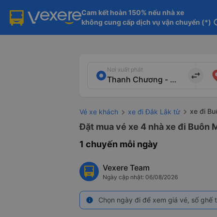
Cam kết hoàn 150% nếu nhà xe

không cung cấp dịch vụ vận chuyển (*)
in
Nơi xuất phát
import_export
xe đi B
Vé xe khách
xe đi Đắk Lắk từ
Đặt mua vé xe 4 nhà xe đi Buôn 
1 chuyến mỗi ngày
Vexere Team
Ngày cập nhật: 06/08/2026
Chọn ngày đi để xem giá vé, số ghế t
info