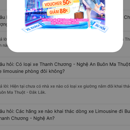
âu hỏi: Review xe đi Buôn Ma Thuột - Đắk Lắk từ Thanh C
ượng tốt, xuất sắc, cao cấp nhất?
rả lời: Tạm thời chưa đủ review để đánh giá có nhà xe đi Buôn Ma 
n nào ở tuyến đường này có chất lượng xuất sắc.
âu hỏi: Có loại xe Thanh Chương - Nghệ An Buôn Ma Thuột
e limousine phòng đôi không?
rả lời: Hiện tại chưa có nhà xe nào có loại xe giường nằm đôi khai 
uôn Ma Thuột - Đắk Lắk.
âu hỏi: Các hãng xe nào khai thác dòng xe Limousine đi B
hanh Chương - Nghệ An?