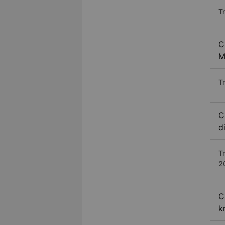
T
C
M
Tr
C
d
T
2
C
k