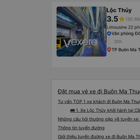
Lộc Thủy
3.5
star
(30 đá
Limousine 22 p
Văn phòng Đ
20h
TP Buôn Ma T
Đặt mua vé xe đi Buôn Ma Thuộ
Tư vấn TOP 1 xe khách đi Buôn Ma Thuột
🚌 1. Xe Lộc Thủy khởi hành tại 
Những câu hỏi thường gặp về tuyến xe
Thông tin tuyến đường
Giới thiệu tuyến đường xe đi Buôn Ma 