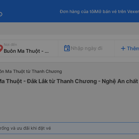
Đơn hàng của tôi
Mở bán vé trên Vexe
fo
Nơi đến
add
Nhập ngày đi
Thêm
uôn Ma Thuột từ Thanh Chương
Ma Thuột - Đắk Lắk từ Thanh Chương - Nghệ An chất 
rống và ưu đãi khi đặt vé