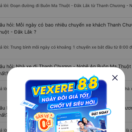
rả lời: Đoạn đường đi Buôn Ma Thuột - Đắk Lắk từ Thanh Chương - 
âu hỏi: Mỗi ngày có bao nhiêu chuyến xe khách Thanh Ch
huột - Đắk Lắk ?
rả lời: Trung bình mỗi ngày có khoảng 1 chuyến xe bắt đầu từ 8:00 
âu hỏi: Nhà xe đi Thanh Chương - Nghệ An Buôn Ma Thuột
hất?
rả lời: Chuyến xe có giờ xuất phát sớm nhất vào lúc 8:00 là của nhà
âu hỏi: Nhà xe đi Buôn Ma Thuột - Đắk Lắk từ Thanh Chươn
hất?
rả lời: Chuyến xe có giờ xuất phát trễ (muộn) nhất là vào lúc 8:00 là