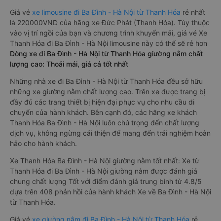
Giá vé
xe limousine đi Ba Đình - Hà Nội từ Thanh Hóa
rẻ nhất
là 220000VND của hãng xe Đức Phát (Thanh Hóa). Tùy thuộc
vào vị trí ngồi của bạn và chương trình khuyến mãi, giá vé Xe
Thanh Hóa đi Ba Đình - Hà Nội limousine này có thể sẽ rẻ hơn
Dòng xe đi Ba Đình - Hà Nội từ Thanh Hóa giường nằm chất
lượng cao: Thoải mái, giá cả tốt nhất
Những nhà xe đi Ba Đình - Hà Nội từ Thanh Hóa đều sở hữu
những xe giường nằm chất lượng cao. Trên xe được trang bị
đầy đủ các trang thiết bị hiện đại phục vụ cho nhu cầu di
chuyển của hành khách. Bên cạnh đó, các hãng xe khách
Thanh Hóa Ba Đình - Hà Nội luôn chú trọng đến chất lượng
dịch vụ, không ngừng cải thiện để mang đến trải nghiệm hoàn
hảo cho hành khách.
Xe Thanh Hóa Ba Đình - Hà Nội giường nằm tốt nhất: Xe từ
Thanh Hóa đi Ba Đình - Hà Nội giường nằm được đánh giá
chung chất lượng Tốt với điểm đánh giá trung bình từ 4.8/5
dựa trên 408 phản hồi của hành khách Xe về Ba Đình - Hà Nội
từ Thanh Hóa.
Giá vé
xe giường nằm đi Ba Đình - Hà Nội từ Thanh Hóa
rẻ