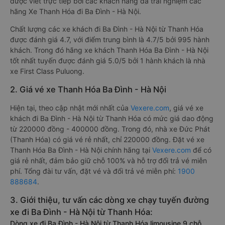
được viết trực tiếp bởi các khách hàng đã trải nghiệm các
hãng Xe Thanh Hóa đi Ba Đình - Hà Nội.
Chất lượng các xe khách đi Ba Đình - Hà Nội từ Thanh Hóa
được đánh giá 4.7, với điểm trung bình là 4.7/5 bởi 995 hành
khách. Trong đó hãng xe khách Thanh Hóa Ba Đình - Hà Nội
tốt nhất tuyến được đánh giá 5.0/5 bởi 1 hành khách là nhà
xe First Class Puluong.
2. Giá vé xe Thanh Hóa Ba Đình - Hà Nội
Hiện tại, theo cập nhật mới nhất của
Vexere.com
, giá vé xe
khách đi Ba Đình - Hà Nội từ Thanh Hóa có mức giá dao động
từ 220000 đồng - 400000 đồng. Trong đó, nhà xe Đức Phát
(Thanh Hóa) có giá vé rẻ nhất, chỉ 220000 đồng. Đặt vé xe
Thanh Hóa Ba Đình - Hà Nội chính hãng tại
Vexere.com
để có
giá rẻ nhất, đảm bảo giữ chỗ 100% và hỗ trợ đổi trả vé miễn
phí. Tổng đài tư vấn, đặt vé và đổi trả vé miễn phí:
1900
888684
.
3. Giới thiệu, tư vấn các dòng xe chạy tuyến đường
xe đi Ba Đình - Hà Nội từ Thanh Hóa:
Dòng xe đi Ba Đình - Hà Nội từ Thanh Hóa limousine 9 chỗ