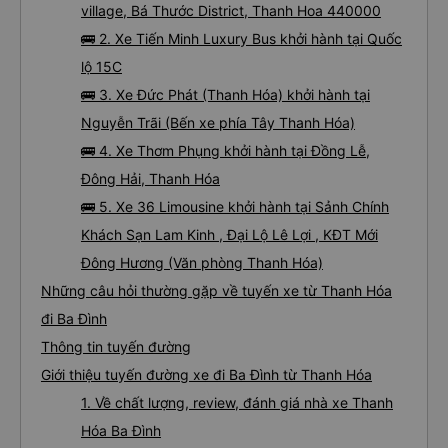
village, Bá Thước District, Thanh Hoa 440000
🚌 2. Xe Tiến Minh Luxury Bus khởi hành tại Quốc
lộ 15C
🚌 3. Xe Đức Phát (Thanh Hóa) khởi hành tại
Nguyễn Trãi (Bến xe phía Tây Thanh Hóa)
🚌 4. Xe Thơm Phụng khởi hành tại Đồng Lễ,
Đông Hải, Thanh Hóa
🚌 5. Xe 36 Limousine khởi hành tại Sảnh Chính
Khách Sạn Lam Kinh , Đại Lộ Lê Lợi , KĐT Mới
Đông Hương (Văn phòng Thanh Hóa)
Những câu hỏi thường gặp về tuyến xe từ Thanh Hóa
đi Ba Đình
Thông tin tuyến đường
Giới thiệu tuyến đường xe đi Ba Đình từ Thanh Hóa
1. Về chất lượng, review, đánh giá nhà xe Thanh
Hóa Ba Đình