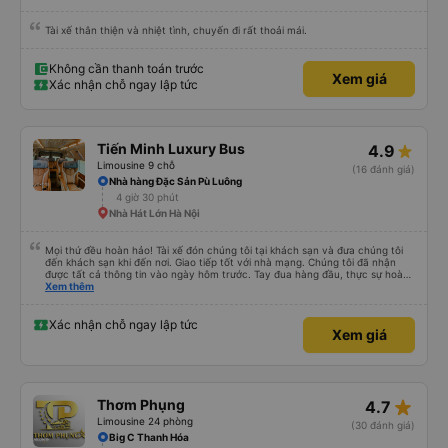
Tài xế thân thiện và nhiệt tình, chuyến đi rất thoải mái.
Không cần thanh toán trước
Xem giá
Xác nhận chỗ ngay lập tức
Tiến Minh Luxury Bus
4.9
Limousine 9 chỗ
(16 đánh giá)
Nhà hàng Đặc Sản Pù Luông
4 giờ 30 phút
Nhà Hát Lớn Hà Nội
Mọi thứ đều hoàn hảo! Tài xế đón chúng tôi tại khách sạn và đưa chúng tôi
đến khách sạn khi đến nơi. Giao tiếp tốt với nhà mạng. Chúng tôi đã nhận
được tất cả thông tin vào ngày hôm trước. Tay đua hàng đầu, thực sự hoàn
hảo! 👍
Xem thêm
Xác nhận chỗ ngay lập tức
Xem giá
star_rate
Thơm Phụng
4.7
Limousine 24 phòng
(30 đánh giá)
Big C Thanh Hóa