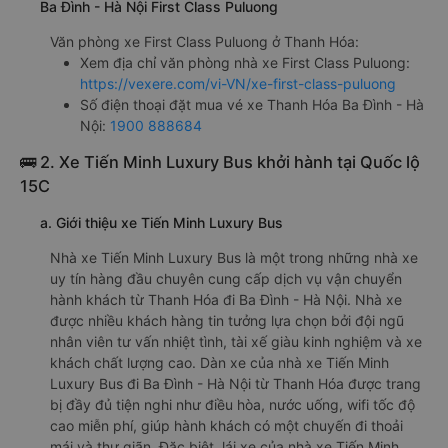
Ba Đình - Hà Nội First Class Puluong
Văn phòng xe First Class Puluong ở Thanh Hóa:
Xem địa chỉ văn phòng nhà xe First Class Puluong:
https://vexere.com/vi-VN/xe-first-class-puluong
Số điện thoại đặt mua vé xe Thanh Hóa Ba Đình - Hà
Nội:
1900 888684
🚌 2. Xe Tiến Minh Luxury Bus khởi hành tại Quốc lộ
15C
a. Giới thiệu xe Tiến Minh Luxury Bus
Nhà xe Tiến Minh Luxury Bus là một trong những nhà xe
uy tín hàng đầu chuyên cung cấp dịch vụ vận chuyển
hành khách từ Thanh Hóa đi Ba Đình - Hà Nội. Nhà xe
được nhiều khách hàng tin tưởng lựa chọn bởi đội ngũ
nhân viên tư vấn nhiệt tình, tài xế giàu kinh nghiệm và xe
khách chất lượng cao. Dàn xe của nhà xe Tiến Minh
Luxury Bus đi Ba Đình - Hà Nội từ Thanh Hóa được trang
bị đầy đủ tiện nghi như điều hòa, nước uống, wifi tốc độ
cao miễn phí, giúp hành khách có một chuyến đi thoải
mái và thư giãn. Đặc biệt, lái xe của nhà xe Tiến Minh