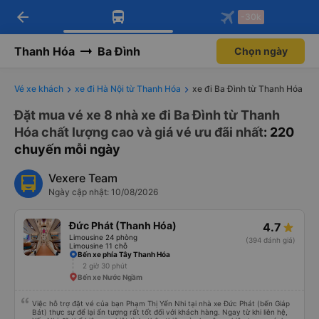
arrow_back
Tải app Vexere ngay!
Tải app Vexere
-30k
Mở app
Mở app
Nhận ưu đãi thành viên độc
-30k/ghế khi đặt vé máy bay qua
quyền
app
Thanh Hóa
Ba Đình
Chọn ngày
Vé xe khách
xe đi Hà Nội từ Thanh Hóa
xe đi Ba Đình từ Thanh Hóa
Đặt mua vé xe 8 nhà xe đi Ba Đình từ Thanh
Hóa chất lượng cao và giá vé ưu đãi nhất
: 220
chuyến mỗi ngày
Vexere Team
Ngày cập nhật: 10/08/2026
Đức Phát (Thanh Hóa)
4.7
Limousine 24 phòng
(394 đánh giá)
Limousine 11 chỗ
Bến xe phía Tây Thanh Hóa
2 giờ 30 phút
Bến xe Nước Ngầm
Việc hỗ trợ đặt vé của bạn Phạm Thị Yến Nhi tại nhà xe Đức Phát (bến Giáp
Bát) thực sự để lại ấn tượng rất tốt đối với khách hàng. Ngay từ khi liên hệ,