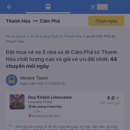
arrow_back
Tải app Vexere ngay!
Tải app Vexere
-30k
Mở app
Mở app
Nhận ưu đãi thành viên độc
-30k/ghế khi đặt vé máy bay qua
quyền
app
Thanh Hóa
Cẩm Phả
Chọn ngày
Vé xe khách
xe đi Quảng Ninh từ Thanh Hóa
xe đi Cẩm Phả từ
Thanh Hóa
Đặt mua vé xe 5 nhà xe đi Cẩm Phả từ Thanh
Hóa chất lượng cao và giá vé ưu đãi nhất
: 44
chuyến mỗi ngày
Vexere Team
Ngày cập nhật: 07/08/2026
Duy Khánh Limousine
4.0
Limousine 11 chỗ
(821 đánh giá)
Văn phòng Thanh Hóa
5 giờ
Văn phòng Cẩm Phả
- Trời mưa bão nhưng tài xế vẫn chạy đúng giờ. An toàn, đảm bảo. Xe chạy