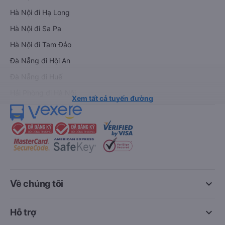
Hà Nội đi Hạ Long
Hà Nội đi Sa Pa
Hà Nội đi Tam Đảo
Đà Nẵng đi Hội An
Đà Nẵng đi Huế
Hải Phòng đi Hà Nội
Xem tất cả tuyến đường
keyboard_arrow_down
Về chúng tôi
keyboard_arrow_down
Hỗ trợ