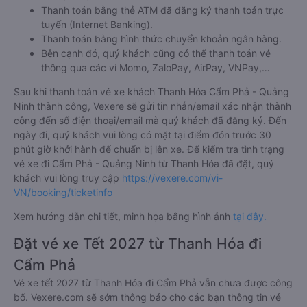
Thanh toán bằng thẻ ATM đã đăng ký thanh toán trực
tuyến (Internet Banking).
Thanh toán bằng hình thức chuyển khoản ngân hàng.
Bên cạnh đó, quý khách cũng có thể thanh toán vé
thông qua các ví Momo, ZaloPay, AirPay, VNPay,…
Sau khi thanh toán vé xe khách Thanh Hóa Cẩm Phả - Quảng
Ninh thành công, Vexere sẽ gửi tin nhắn/email xác nhận thành
công đến số điện thoại/email mà quý khách đã đăng ký. Đến
ngày đi, quý khách vui lòng có mặt tại điểm đón trước 30
phút giờ khởi hành để chuẩn bị lên xe. Để kiểm tra tình trạng
vé xe đi Cẩm Phả - Quảng Ninh từ Thanh Hóa đã đặt, quý
khách vui lòng truy cập
https://vexere.com/vi-
VN/booking/ticketinfo
Xem hướng dẫn chi tiết, minh họa bằng hình ảnh
tại đây.
Đặt vé xe Tết 2027 từ Thanh Hóa đi
Cẩm Phả
Vé xe tết 2027 từ Thanh Hóa đi Cẩm Phả vẫn chưa được công
bố. Vexere.com sẽ sớm thông báo cho các bạn thông tin vé