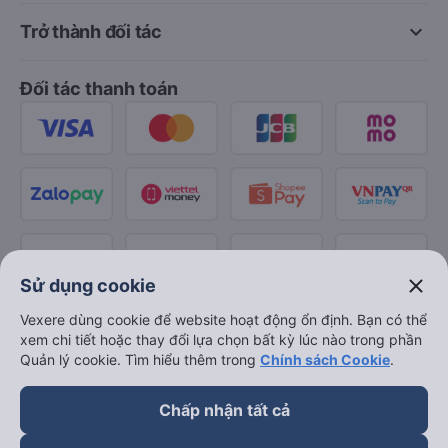
keyboard_arrow_down
Trở thành đối tác
Đối tác thanh toán
close
Sử dụng cookie
Vexere dùng cookie để website hoạt động ổn định. Bạn có thể
xem chi tiết hoặc thay đổi lựa chọn bất kỳ lúc nào trong phần
Quản lý cookie. Tìm hiểu thêm trong
Chính sách Cookie
.
Chấp nhận tất cả