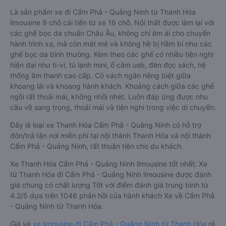
Là sản phẩm xe đi Cẩm Phả - Quảng Ninh từ Thanh Hóa
limousine 9 chỗ cải tiến từ xe 16 chỗ. Nội thất được làm lại với
các ghế bọc da chuẩn Châu Âu, không chỉ êm ái cho chuyến
hành trình xa, mà còn mát mẻ và không hề bị hầm bí như các
ghế bọc da bình thường. Kèm theo các ghế có nhiều tiện nghi
hiện đại như ti-vi, tủ lạnh mini, ổ cắm usb, đèn đọc sách, hệ
thống âm thanh cao cấp. Có vách ngăn riêng biệt giữa
khoang lái và khoang hành khách. Khoảng cách giữa các ghế
ngồi rất thoải mái, không nhồi nhét. Luôn đáp ứng được nhu
cầu về sang trọng, thoải mái và tiện nghi trong việc di chuyển.
Đây là loại xe Thanh Hóa Cẩm Phả - Quảng Ninh có hỗ trợ
đón/trả tận nơi miễn phí tại nội thành Thanh Hóa và nội thành
Cẩm Phả - Quảng Ninh, rất thuận tiện cho du khách.
Xe Thanh Hóa Cẩm Phả - Quảng Ninh limousine tốt nhất: Xe
từ Thanh Hóa đi Cẩm Phả - Quảng Ninh limousine được đánh
giá chung có chất lượng Tốt với điểm đánh giá trung bình từ
4.2/5 dựa trên 1046 phản hồi của hành khách Xe về Cẩm Phả
- Quảng Ninh từ Thanh Hóa.
Giá vé
xe limousine đi Cẩm Phả - Quảng Ninh từ Thanh Hóa
rẻ