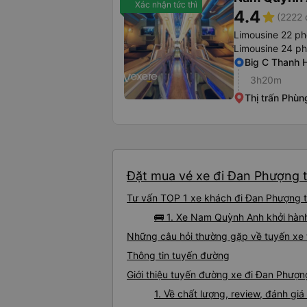
Xác nhận tức thì
4.4
star
(2222 
Limousine 22 p
Limousine 24 p
Big C Thanh 
3h20m
Thị trấn Phùn
Đặt mua vé xe đi Đan Phượng t
Tư vấn TOP 1 xe khách đi Đan Phượng từ
🚌 1. Xe Nam Quỳnh Anh khởi hàn
Những câu hỏi thường gặp về tuyến xe
Thông tin tuyến đường
Giới thiệu tuyến đường xe đi Đan Phượ
1. Về chất lượng, review, đánh g