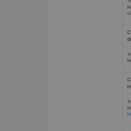
T
N
c
C
đ
T
Nộ
C
H
T
t
H