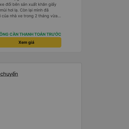
 xe đổi bên sản xuất khăn giấy
mùi hơi lạ. Còn lại mình đã
i của nhà xe trong 2 tháng vừa
àng thân thiện, quy trình phục vụ
hóng, đã giải quyết điểm nghẽn
đã phân vùng từng xe
ÔNG CẦN THANH TOÁN TRƯỚC
Xem giá
2 chuyến