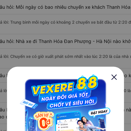
âu hỏi: Mỗi ngày có bao nhiêu chuyến xe khách Thanh Hóa
rả lời: Trung bình mỗi ngày có khoảng 2 chuyến xe bắt đầu từ 2:20 
âu hỏi: Nhà xe đi Thanh Hóa Đan Phượng - Hà Nội nào khở
rả lời: Chuyến xe có giờ xuất phát sớm nhất vào lúc 2:20 là của nh
âu hỏi: Nhà xe đi Đan Phượng - Hà Nội từ Thanh Hóa nào k
rả lời: Chuyến xe có giờ xuất phát trễ (muộn) nhất là vào lúc 11:50
âu hỏi: Review xe đi Đan Phượng - Hà Nội từ Thanh Hóa nào
ao cấp nhất?