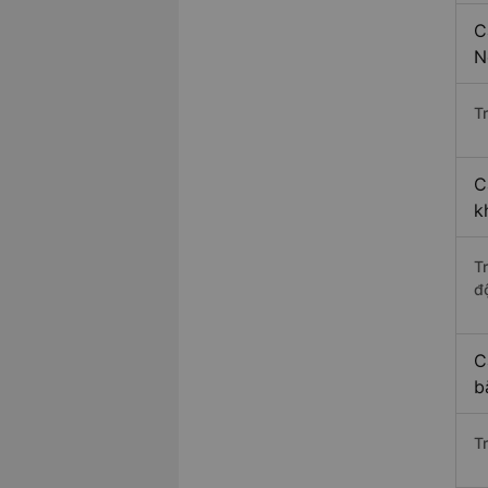
C
N
Tr
C
k
T
độ
C
b
T