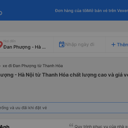
Đơn hàng của tôi
Mở bán vé trên Vexe
fo
Nơi đến
add
Nhập ngày đi
Thêm
xe đi Đan Phượng từ Thanh Hóa
ượng - Hà Nội từ Thanh Hóa chất lượng cao và giá v
rống và ưu đãi khi đặt vé
 Anh
Quy trình phục vụ của nhà xe