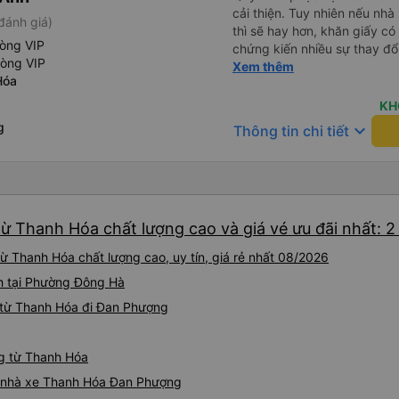
cải thiện. Tuy nhiên nếu nhà
đánh giá)
thì sẽ hay hơn, khăn giấy có 
hòng VIP
chứng kiến nhiều sự thay đổ
hòng VIP
rồi: tài xế và phụ xe ngày c
Xem thêm
Hóa
rõ ràng và phục vụ nhanh c
trung chuyển ở Hà Nội khi 
KH
g
keyboard_arrow_down
Thông tin chi tiết
ừ Thanh Hóa chất lượng cao và giá vé ưu đãi nhất: 
 Thanh Hóa chất lượng cao, uy tín, giá rẻ nhất 08/2026
h tại Phường Đông Hà
 từ Thanh Hóa đi Đan Phượng
ng từ Thanh Hóa
iá nhà xe Thanh Hóa Đan Phượng