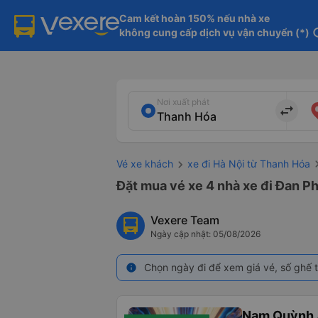
Cam kết hoàn 150% nếu nhà xe

không cung cấp dịch vụ vận chuyển (*)
in
Nơi xuất phát
import_export
Vé xe khách
xe đi Hà Nội từ Thanh Hóa
Đặt mua vé xe 4 nhà xe đi Đan Ph
Vexere Team
Ngày cập nhật: 05/08/2026
Chọn ngày đi để xem giá vé, số ghế t
info
Nam Quỳnh