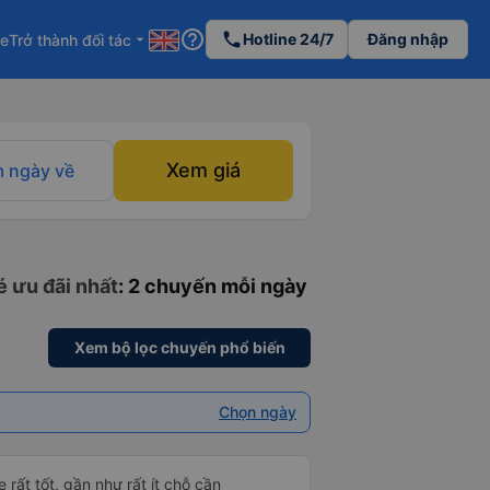
help_outline
phone
Hotline 24/7
Đăng nhập
re
Trở thành đối tác
arrow_drop_down
Xem giá
 ngày về
é ưu đãi nhất
: 2 chuyến mỗi ngày
Xem bộ lọc chuyến phổ biến
Chọn ngày
 rất tốt, gần như rất ít chỗ cần