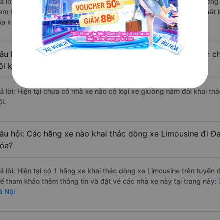
rả lời: Những hãng xe đi Thanh Hóa Đan Phượng - Hà Nội chất lượng t
am Quỳnh Anh đi Đan Phượng - Hà Nội từ Thanh Hóa với điểm chất l
ủa khách hàng).
âu hỏi: Có loại xe Thanh Hóa Đan Phượng - Hà Nội dành ch
ôi không?
rả lời: Hiện tại chưa có nhà xe nào có loại xe giường nằm đôi khai 
i.
âu hỏi: Các hãng xe nào khai thác dòng xe Limousine đi Đ
óa?
rả lời: Hiện tại có 1 hãng xe khai thác dòng xe Limousine trên tuyế
hể tham khảo thêm thông tin và đặt vé các nhà xe này tại trang này:
à Nội