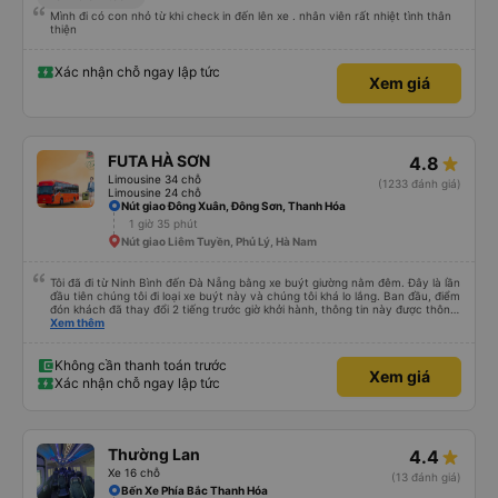
Mình đi có con nhỏ từ khi check in đến lên xe . nhân viên rất nhiệt tình thân
thiện
Xác nhận chỗ ngay lập tức
Xem giá
FUTA HÀ SƠN
4.8
Limousine 34 chỗ
(1233 đánh giá)
Limousine 24 chỗ
Nút giao Đông Xuân, Đông Sơn, Thanh Hóa
1 giờ 35 phút
Nút giao Liêm Tuyền, Phủ Lý, Hà Nam
Tôi đã đi từ Ninh Bình đến Đà Nẵng bằng xe buýt giường nằm đêm. Đây là lần
đầu tiên chúng tôi đi loại xe buýt này và chúng tôi khá lo lắng. Ban đầu, điểm
đón khách đã thay đổi 2 tiếng trước giờ khởi hành, thông tin này được thông
báo qua email. Chúng tôi đến đúng địa điểm lúc 9 giờ nhưng xe buýt không
Xem thêm
có ở đó. Chúng tôi đã liên lạc qua email và nhận được phản hồi nhanh chóng,
điều này rất đáng trân trọng. Họ cho chúng tôi biết xe buýt đến muộn 10-15
phút. Khi xe buýt đến, tài xế đã đến tận nơi giúp đỡ chúng tôi và nhân viên
Không cần thanh toán trước
Xem giá
chăm sóc khách hàng cũng đã xác nhận qua email. Xe buýt sạch sẽ và
Xác nhận chỗ ngay lập tức
giường ngủ thoải mái. Tài xế rất tốt bụng và chu đáo vì biết chúng tôi là
khách du lịch. Chúng tôi cảm thấy an toàn suốt cả chuyến đi. Cuối chuyến
đi, tài xế đã hướng dẫn chúng tôi đến xe đưa đón miễn phí đến khách sạn. Tôi
rất khuyên bạn nên sử dụng dịch vụ này.
Thường Lan
4.4
Xe 16 chỗ
(13 đánh giá)
Bến Xe Phía Bắc Thanh Hóa