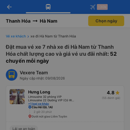
arrow_back
Tải app Vexere ngay!
Tải app Vexere
-30k
Mở app
Mở app
Nhận ưu đãi thành viên độc
-30k/ghế khi đặt vé máy bay qua
quyền
app
Thanh Hóa
Hà Nam
Chọn ngày
Vé xe khách
xe đi Hà Nam từ Thanh Hóa
Đặt mua vé xe 7 nhà xe đi Hà Nam từ Thanh
Hóa chất lượng cao và giá vé ưu đãi nhất
: 52
chuyến mỗi ngày
Vexere Team
Ngày cập nhật: 09/08/2026
Hưng Long
4.8
Limousine 32 phòng VIP
(55 đánh giá)
Limousine 22 Giường VIP (Có WC)
+1 loại xe khác
Cầu Hổ (QL 1A)
2 giờ 20 phút
Dưới nút giao Liêm Tuyền
Lái xe an toàn