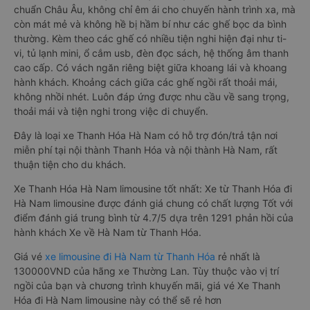
chuẩn Châu Âu, không chỉ êm ái cho chuyến hành trình xa, mà
còn mát mẻ và không hề bị hầm bí như các ghế bọc da bình
thường. Kèm theo các ghế có nhiều tiện nghi hiện đại như ti-
vi, tủ lạnh mini, ổ cắm usb, đèn đọc sách, hệ thống âm thanh
cao cấp. Có vách ngăn riêng biệt giữa khoang lái và khoang
hành khách. Khoảng cách giữa các ghế ngồi rất thoải mái,
không nhồi nhét. Luôn đáp ứng được nhu cầu về sang trọng,
thoải mái và tiện nghi trong việc di chuyển.
Đây là loại xe Thanh Hóa Hà Nam có hỗ trợ đón/trả tận nơi
miễn phí tại nội thành Thanh Hóa và nội thành Hà Nam, rất
thuận tiện cho du khách.
Xe Thanh Hóa Hà Nam limousine tốt nhất: Xe từ Thanh Hóa đi
Hà Nam limousine được đánh giá chung có chất lượng Tốt với
điểm đánh giá trung bình từ 4.7/5 dựa trên 1291 phản hồi của
hành khách Xe về Hà Nam từ Thanh Hóa.
Giá vé
xe limousine đi Hà Nam từ Thanh Hóa
rẻ nhất là
130000VND của hãng xe Thường Lan. Tùy thuộc vào vị trí
ngồi của bạn và chương trình khuyến mãi, giá vé Xe Thanh
Hóa đi Hà Nam limousine này có thể sẽ rẻ hơn