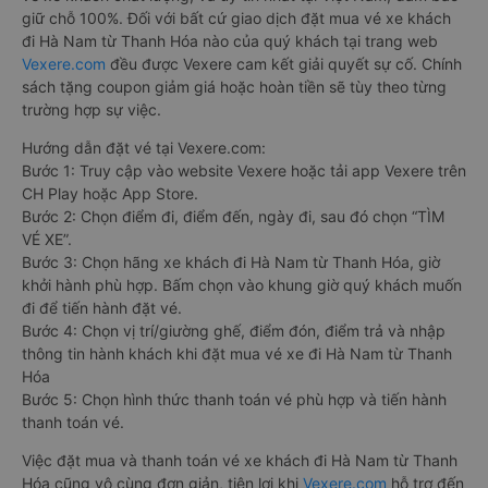
giữ chỗ 100%. Đối với bất cứ giao dịch đặt mua vé xe khách
đi Hà Nam từ Thanh Hóa nào của quý khách tại trang web
Vexere.com
đều được Vexere cam kết giải quyết sự cố. Chính
sách tặng coupon giảm giá hoặc hoàn tiền sẽ tùy theo từng
trường hợp sự việc.
Hướng dẫn đặt vé tại Vexere.com:
Bước 1: Truy cập vào website Vexere hoặc tải app Vexere trên
CH Play hoặc App Store.
Bước 2: Chọn điểm đi, điểm đến, ngày đi, sau đó chọn “TÌM
VÉ XE”.
Bước 3: Chọn hãng xe khách đi Hà Nam từ Thanh Hóa, giờ
khởi hành phù hợp. Bấm chọn vào khung giờ quý khách muốn
đi để tiến hành đặt vé.
Bước 4: Chọn vị trí/giường ghế, điểm đón, điểm trả và nhập
thông tin hành khách khi đặt mua vé xe đi Hà Nam từ Thanh
Hóa
Bước 5: Chọn hình thức thanh toán vé phù hợp và tiến hành
thanh toán vé.
Việc đặt mua và thanh toán vé xe khách đi Hà Nam từ Thanh
Hóa cũng vô cùng đơn giản, tiện lợi khi
Vexere.com
hỗ trợ đến