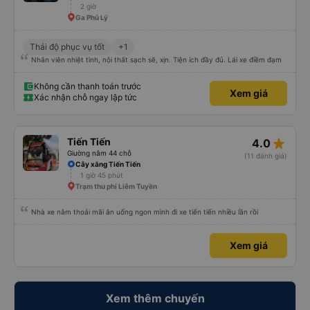
2 giờ
Ga Phủ Lý
Thái độ phục vụ tốt
+1
Nhân viên nhiệt tình, nội thất sạch sẽ, xịn. Tiện ích đầy đủ. Lái xe điềm đạm
Không cần thanh toán trước
Xem giá
Xác nhận chỗ ngay lập tức
star_rate
Tiến Tiến
4.0
Giường nằm 44 chỗ
(11 đánh giá)
Cây xăng Tiến Tiến
1 giờ 45 phút
Trạm thu phí Liêm Tuyền
Nhà xe nằm thoải mãi ăn uống ngon mình đi xe tiến tiến nhiều lần rồi
Xem giá
Xem thêm chuyến