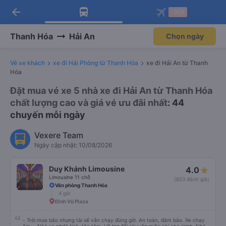
arrow_back
Tải app Vexere ngay!
Tải app Vexere
-30k
Mở app
Mở app
Nhận ưu đãi thành viên độc
-30k/ghế khi đặt vé máy bay qua
quyền
app
Thanh Hóa
Hải An
Chọn ngày
Vé xe khách
xe đi Hải Phòng từ Thanh Hóa
xe đi Hải An từ Thanh
Hóa
Đặt mua vé xe 5 nhà xe đi Hải An từ Thanh Hóa
chất lượng cao và giá vé ưu đãi nhất
: 44
chuyến mỗi ngày
Vexere Team
Ngày cập nhật: 10/08/2026
Duy Khánh Limousine
4.0
Limousine 11 chỗ
(823 đánh giá)
Văn phòng Thanh Hóa
4 giờ
Đình Vũ Plaza
- Trời mưa bão nhưng tài xế vẫn chạy đúng giờ. An toàn, đảm bảo. Xe chạy