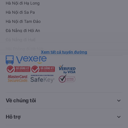
Hà Nội đi Hạ Long
Hà Nội đi Sa Pa
Hà Nội đi Tam Đảo
Đà Nẵng đi Hội An
Đà Nẵng đi Huế
Hải Phòng đi Hà Nội
Xem tất cả tuyến đường
keyboard_arrow_down
Về chúng tôi
keyboard_arrow_down
Hỗ trợ