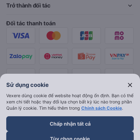
keyboard_arrow_down
Trở thành đối tác
Đối tác thanh toán
close
Sử dụng cookie
Vexere dùng cookie để website hoạt động ổn định. Bạn có thể
xem chi tiết hoặc thay đổi lựa chọn bất kỳ lúc nào trong phần
Quản lý cookie. Tìm hiểu thêm trong
Chính sách Cookie
.
Chấp nhận tất cả
Tùy chọn cookie