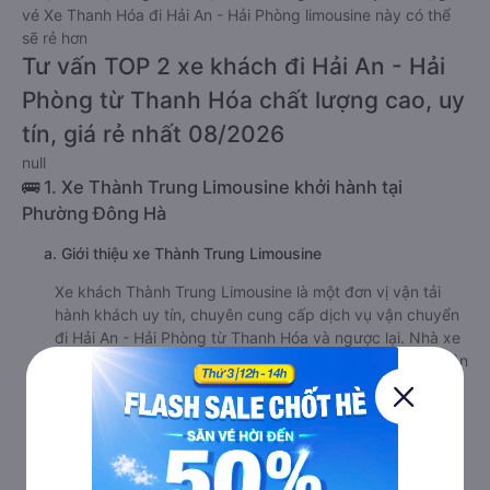
vé Xe Thanh Hóa đi Hải An - Hải Phòng limousine này có thể
sẽ rẻ hơn
Tư vấn TOP 2 xe khách đi Hải An - Hải
Phòng từ Thanh Hóa chất lượng cao, uy
tín, giá rẻ nhất 08/2026
null
🚌 1. Xe Thành Trung Limousine khởi hành tại
Phường Đông Hà
a. Giới thiệu xe Thành Trung Limousine
Xe khách Thành Trung Limousine là một đơn vị vận tải
hành khách uy tín, chuyên cung cấp dịch vụ vận chuyển
đi Hải An - Hải Phòng từ Thanh Hóa và ngược lại. Nhà xe
được trang bị đầy đủ tiện nghi hiện đại, đội ngũ nhân viên
nhiệt tình, tài xế giàu kinh nghiệm. Chính vì vậy, Thành
Trung Limousine được đông đảo khách hàng tin tưởng
lựa chọn.
b. Hình ảnh xe Thành Trung Limousine