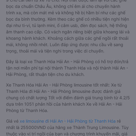
bọc da chuẩn Châu Âu, không chỉ êm ái cho chuyến hành
trình xa, mà còn mát mẻ và không hề bị hầm bí như các ghế
bọc da bình thường. Kèm theo các ghế có nhiều tiện nghi hiện
đại như ti-vi, tủ lạnh mini, ổ cắm usb, đèn đọc sách, hệ thống
âm thanh cao cấp. Có vách ngăn riêng biệt giữa khoang lái và
khoang hành khách. Khoảng cách giữa các ghế ngồi rất thoải
mái, không nhồi nhét. Luôn đáp ứng được nhu cầu về sang
trọng, thoải mái và tiện nghi trong việc di chuyển.
Đây là loại xe Thanh Hóa Hải An - Hải Phòng có hỗ trợ đón/trả
tận nơi miễn phí tại nội thành Thanh Hóa và nội thành Hải An -
Hải Phòng, rất thuận tiện cho du khách.
Xe Thanh Hóa Hải An - Hải Phòng limousine tốt nhất: Xe từ
Thanh Hóa đi Hải An - Hải Phòng limousine được đánh giá
chung có chất lượng Tốt với điểm đánh giá trung bình từ 4.2/5
dựa trên 1051 phản hồi của hành khách Xe về Hải An - Hải
Phòng từ Thanh Hóa.
Giá vé
xe limousine đi Hải An - Hải Phòng từ Thanh Hóa
rẻ
nhất là 255000VND của hãng xe Thành Trung Limousine. Tùy
thuộc vào vị trí ngồi của bạn và chương trình khuyến mãi, giá