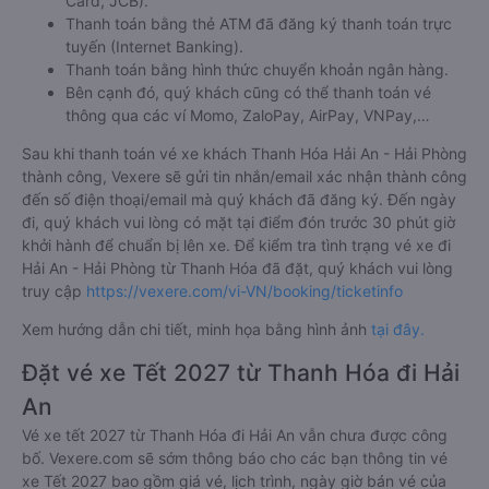
Card, JCB).
Thanh toán bằng thẻ ATM đã đăng ký thanh toán trực
tuyến (Internet Banking).
Thanh toán bằng hình thức chuyển khoản ngân hàng.
Bên cạnh đó, quý khách cũng có thể thanh toán vé
thông qua các ví Momo, ZaloPay, AirPay, VNPay,…
Sau khi thanh toán vé xe khách Thanh Hóa Hải An - Hải Phòng
thành công, Vexere sẽ gửi tin nhắn/email xác nhận thành công
đến số điện thoại/email mà quý khách đã đăng ký. Đến ngày
đi, quý khách vui lòng có mặt tại điểm đón trước 30 phút giờ
khởi hành để chuẩn bị lên xe. Để kiểm tra tình trạng vé xe đi
Hải An - Hải Phòng từ Thanh Hóa đã đặt, quý khách vui lòng
truy cập
https://vexere.com/vi-VN/booking/ticketinfo
Xem hướng dẫn chi tiết, minh họa bằng hình ảnh
tại đây.
Đặt vé xe Tết 2027 từ Thanh Hóa đi Hải
An
Vé xe tết 2027 từ Thanh Hóa đi Hải An vẫn chưa được công
bố. Vexere.com sẽ sớm thông báo cho các bạn thông tin vé
xe Tết 2027 bao gồm giá vé, lịch trình, ngày giờ bán vé của