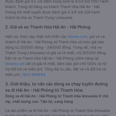
được đánh giá 4.1, với điểm trung bình là 4.1/5 bởi 1051 hành
khách. Trong đó hãng xe khách Thanh Hóa Hải An - Hải
Phòng tốt nhất tuyến được đánh giá 4.3/5 bởi 228 hành
khách là nhà xe Thành Trung Limousine.
2. Giá vé xe Thanh Hóa Hải An - Hải Phòng
Hiện tại, theo cập nhật mới nhất của
Vexere.com
, giá vé xe
khách đi Hải An - Hải Phòng từ Thanh Hóa có mức giá dao
động từ 255000 đồng - 340000 đồng. Trong đó, nhà xe
Thành Trung Limousine có giá vé rẻ nhất, chỉ 255000 đồng.
Đặt vé xe Thanh Hóa Hải An - Hải Phòng chính hãng tại
Vexere.com
để có giá rẻ nhất, đảm bảo giữ chỗ 100% và hỗ
trợ đổi trả vé miễn phí. Tổng đài tư vấn, đặt vé và đổi trả vé
miễn phí:
1900 888684
.
3. Giới thiệu, tư vấn các dòng xe chạy tuyến đường
xe đi Hải An - Hải Phòng từ Thanh Hóa:
Dòng xe đi Hải An - Hải Phòng từ Thanh Hóa limousine 9 chỗ
vip, chất lượng cao: Tiện lợi, sang trọng
Là sản phẩm xe đi Hải An - Hải Phòng từ Thanh Hóa limousine
9 chỗ cải tiến từ xe 16 chỗ. Nội thất được làm lại với các ghế