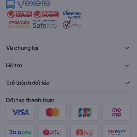
keyboard_arrow_down
Về chúng tôi
keyboard_arrow_down
Hỗ trợ
keyboard_arrow_down
Trở thành đối tác
Đối tác thanh toán