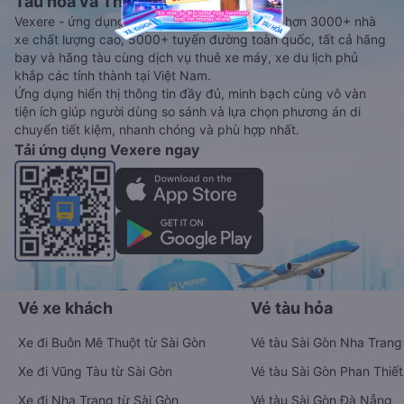
Tàu hoả và Thuê xe
Vexere - ứng dụng đặt vé đa phương tiện với hơn 3000+ nhà
xe chất lượng cao, 5000+ tuyến đường toàn quốc, tất cả hãng
bay và hãng tàu cùng dịch vụ thuê xe máy, xe du lịch phủ
khắp các tỉnh thành tại Việt Nam.
Ứng dụng hiển thị thông tin đầy đủ, minh bạch cùng vô vàn
tiện ích giúp người dùng so sánh và lựa chọn phương án di
chuyển tiết kiệm, nhanh chóng và phù hợp nhất.
Tải ứng dụng Vexere ngay
Vé xe khách
Vé tàu hỏa
Xe đi Buôn Mê Thuột từ Sài Gòn
Vé tàu Sài Gòn Nha Trang
Xe đi Vũng Tàu từ Sài Gòn
Vé tàu Sài Gòn Phan Thiết
Xe đi Nha Trang từ Sài Gòn
Vé tàu Sài Gòn Đà Nẵng