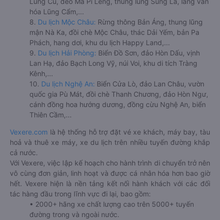
Lũng Cú, đèo Mã Pí Lèng, thung lũng Sủng Là, làng văn
hóa Lũng Cẩm,...
8.
Du lịch Mộc Châu:
Rừng thông Bản Áng, thung lũng
mận Nà Ka, đồi chè Mộc Châu, thác Dải Yếm, bản Pa
Phách, hang dơi, khu du lịch Happy Land,...
9.
Du lịch Hải Phòng:
Biển Đồ Sơn, đảo Hòn Dấu, vịnh
Lan Hạ, đảo Bạch Long Vỹ, núi Voi, khu di tích Tràng
Kênh,...
10.
Du lịch Nghệ An:
Biển Cửa Lò, đảo Lan Châu, vườn
quốc gia Pù Mát, đồi chè Thanh Chương, đảo Hòn Ngư,
cánh đồng hoa hướng dương, đồng cừu Nghệ An, biển
Thiên Cầm,...
Vexere.com
là hệ thống hỗ trợ đặt vé xe khách, máy bay, tàu
hoả và thuê xe máy, xe du lịch trên nhiều tuyến đường khắp
cả nước.
Với Vexere, việc lập kế hoạch cho hành trình di chuyển trở nên
vô cùng đơn giản, linh hoạt và được cá nhân hóa hơn bao giờ
hết. Vexere hiện là nền tảng kết nối hành khách với các đối
tác hàng đầu trong lĩnh vực đi lại, bao gồm:
• 2000+ hãng xe chất lượng cao trên 5000+ tuyến
đường trong và ngoài nước.