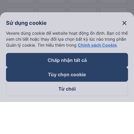
close
Sử dụng cookie
Vexere dùng cookie để website hoạt động ổn định. Bạn có thể
xem chi tiết hoặc thay đổi lựa chọn bất kỳ lúc nào trong phần
Quản lý cookie. Tìm hiểu thêm trong
Chính sách Cookie
.
Chấp nhận tất cả
Tùy chọn cookie
Từ chối
Theo dõi chúng tôi trên
Facebook
Tiktok
Youtube
Công ty TNHH Thương Mại Dịch Vụ Vexere