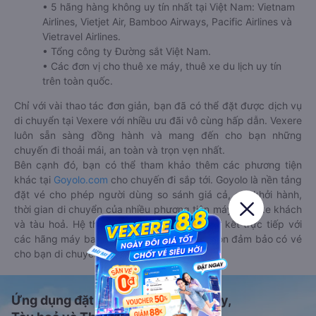
• 5 hãng hàng không uy tín nhất tại Việt Nam: Vietnam
Airlines, Vietjet Air, Bamboo Airways, Pacific Airlines và
Vietravel Airlines.
• Tổng công ty Đường sắt Việt Nam.
• Các đơn vị cho thuê xe máy, thuê xe du lịch uy tín
trên toàn quốc.
Chỉ với vài thao tác đơn giản, bạn đã có thể đặt được dịch vụ
di chuyển tại Vexere với nhiều ưu đãi vô cùng hấp dẫn. Vexere
luôn sẵn sàng đồng hành và mang đến cho bạn những
chuyến đi thoải mái, an toàn và trọn vẹn nhất.
Bên cạnh đó, bạn có thể tham khảo thêm các phương tiện
khác tại
Goyolo.com
cho chuyến đi sắp tới. Goyolo là nền tảng
đặt vé cho phép người dùng so sánh giá cả, giờ khởi hành,
thời gian di chuyển của nhiều phương tiện máy bay, xe khách
và tàu hoả. Hệ thống của Goyolo được liên kết trực tiếp với
các hãng máy bay, xe khách và tàu hoả, luôn đảm bảo có vé
cho bạn di chuyển.
Ứng dụng đặt vé Xe khách, Máy bay,