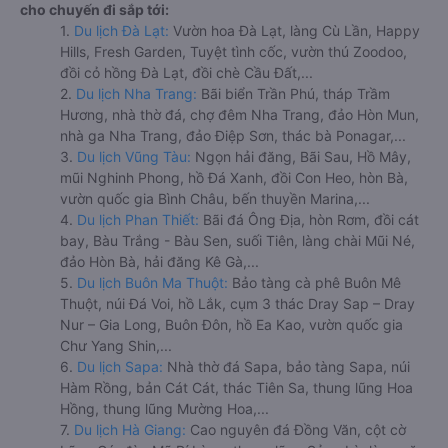
cho chuyến đi sắp tới:
1.
Du lịch Đà Lạt:
Vườn hoa Đà Lạt, làng Cù Lần, Happy
Hills, Fresh Garden, Tuyệt tình cốc, vườn thú Zoodoo,
đồi cỏ hồng Đà Lạt, đồi chè Cầu Đất,...
2.
Du lịch Nha Trang:
Bãi biển Trần Phú, tháp Trầm
Hương, nhà thờ đá, chợ đêm Nha Trang, đảo Hòn Mun,
nhà ga Nha Trang, đảo Điệp Sơn, thác bà Ponagar,...
3.
Du lịch Vũng Tàu:
Ngọn hải đăng, Bãi Sau, Hồ Mây,
mũi Nghinh Phong, hồ Đá Xanh, đồi Con Heo, hòn Bà,
vườn quốc gia Bình Châu, bến thuyền Marina,...
4.
Du lịch Phan Thiết:
Bãi đá Ông Địa, hòn Rơm, đồi cát
bay, Bàu Trắng - Bàu Sen, suối Tiên, làng chài Mũi Né,
đảo Hòn Bà, hải đăng Kê Gà,...
5.
Du lịch Buôn Ma Thuột:
Bảo tàng cà phê Buôn Mê
Thuột, núi Đá Voi, hồ Lắk, cụm 3 thác Dray Sap – Dray
Nur – Gia Long, Buôn Đôn, hồ Ea Kao, vườn quốc gia
Chư Yang Shin,...
6.
Du lịch Sapa:
Nhà thờ đá Sapa, bảo tàng Sapa, núi
Hàm Rồng, bản Cát Cát, thác Tiên Sa, thung lũng Hoa
Hồng, thung lũng Mường Hoa,...
7.
Du lịch Hà Giang:
Cao nguyên đá Đồng Văn, cột cờ