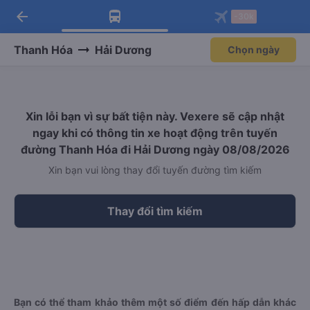
arrow_back
Tải app Vexere ngay!
Tải app Vexere
-30k
Mở app
Mở app
Nhận ưu đãi thành viên độc
-30k/ghế khi đặt vé máy bay qua
quyền
app
Thanh Hóa
Hải Dương
Chọn ngày
Xin lỗi bạn vì sự bất tiện này. Vexere sẽ cập nhật
ngay khi có thông tin xe hoạt động trên tuyến
đường Thanh Hóa đi Hải Dương ngày 08/08/2026
Xin bạn vui lòng thay đổi tuyến đường tìm kiếm
Thay đổi tìm kiếm
Bạn có thể tham khảo thêm một số điểm đến hấp dẫn khác