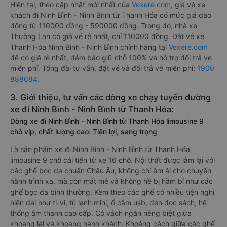
Hiện tại, theo cập nhật mới nhất của
Vexere.com
, giá vé xe
khách đi Ninh Bình - Ninh Bình từ Thanh Hóa có mức giá dao
động từ 110000 đồng - 590000 đồng. Trong đó, nhà xe
Thường Lan có giá vé rẻ nhất, chỉ 110000 đồng. Đặt vé xe
Thanh Hóa Ninh Bình - Ninh Bình chính hãng tại
Vexere.com
để có giá rẻ nhất, đảm bảo giữ chỗ 100% và hỗ trợ đổi trả vé
miễn phí. Tổng đài tư vấn, đặt vé và đổi trả vé miễn phí:
1900
888684
.
3. Giới thiệu, tư vấn các dòng xe chạy tuyến đường
xe đi Ninh Bình - Ninh Bình từ Thanh Hóa:
Dòng xe đi Ninh Bình - Ninh Bình từ Thanh Hóa limousine 9
chỗ vip, chất lượng cao: Tiện lợi, sang trọng
Là sản phẩm xe đi Ninh Bình - Ninh Bình từ Thanh Hóa
limousine 9 chỗ cải tiến từ xe 16 chỗ. Nội thất được làm lại với
các ghế bọc da chuẩn Châu Âu, không chỉ êm ái cho chuyến
hành trình xa, mà còn mát mẻ và không hề bị hầm bí như các
ghế bọc da bình thường. Kèm theo các ghế có nhiều tiện nghi
hiện đại như ti-vi, tủ lạnh mini, ổ cắm usb, đèn đọc sách, hệ
thống âm thanh cao cấp. Có vách ngăn riêng biệt giữa
khoang lái và khoang hành khách. Khoảng cách giữa các ghế