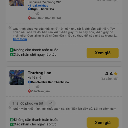
Limousine 24 phòng VIP
+1 loại xe khác
Big C Thanh Hóa
1 giờ
Ninh Bình (Dọc QL 1A)
Quy trình phục vụ của nhà xe rất tốt, gần như rất ít chỗ cần cải thiện. Tuy
nhiên nếu nhà xe đổi bên sản xuất khăn giấy thì sẽ hay hơn, khăn giấy có
mùi hơi lạ. Còn lại mình đã chứng kiến nhiều sự thay đổi của nhà xe trong 2
tháng vừa rồi: tài xế và phụ xe ngày càng thân thiện, quy trình phục vụ rõ
Xem thêm
ràng và phục vụ nhanh chóng, đã giải quyết điểm nghẽn trung chuyển ở Hà
Nội khi đã phân vùng từng xe
Không cần thanh toán trước
Xem giá
Xác nhận chỗ ngay lập tức
Thường Lan
4.4
Xe 16 chỗ
(13 đánh giá)
Bến Xe Phía Bắc Thanh Hóa
1 giờ
Cầu Tràng An
Thái độ phục vụ tốt
+1
Nhân viên nhiệt tình, nội thất sạch sẽ, xịn. Tiện ích đầy đủ. Lái xe điềm đạm
Không cần thanh toán trước
Xem giá
Xác nhận chỗ ngay lập tức