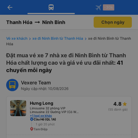
arrow_back
Tải app Vexere ngay!
Tải app Vexere
-30k
Mở app
Mở app
Nhận ưu đãi thành viên độc
-30k/ghế khi đặt vé máy bay qua
quyền
app
Thanh Hóa
Ninh Bình
Chọn ngày
Vé xe khách
xe đi Ninh Bình từ Thanh Hóa
xe đi Ninh Bình từ Thanh
Hóa
Đặt mua vé xe 7 nhà xe đi Ninh Bình từ Thanh
Hóa chất lượng cao và giá vé ưu đãi nhất
: 41
chuyến mỗi ngày
Vexere Team
Ngày cập nhật: 10/08/2026
Hưng Long
4.8
Limousine 32 phòng VIP
(55 đánh giá)
Limousine 22 Giường VIP (Có WC)
+1 loại xe khác
Cầu Hổ (QL 1A)
1 giờ 20 phút
Tam Điệp