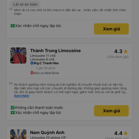
Lái xe an toàn
Mình đi có con nhỏ từ khi check in đến lên xe . nhân viên rất nhiệt tình thân
thiện
Xác nhận chỗ ngay lập tức
Xem giá
Thành Trung Limousine
4.3
Limousine 11 chỗ
(229 đánh giá)
Limousine 9 chỗ
Big C Thanh Hóa
1 giờ 30 phút
Bến xe Ninh Bình
Xe khách giường nằm mang lại trải nghiệm di chuyển thoải mái và tiện lợi,
đặc biệt phù hợp với các chuyến đi đường dài. Không gian giường nằm rộng
rãi, êm ái giúp hành khách có thể nghỉ ngơi, giảm mệt mỏi so với xe ghế ngồi
thông thường. Hệ thống điều hòa hoạt động ổn định, xe vận hành êm, ít rung
Xem thêm
lắc. Trên xe được trang bị đầy đủ tiện ích như chăn, gối, rèm che riêng tư,
cổng sạc điện thoại và WiFi, tạo cảm giác dễ chịu trong suốt hành trình. Đội
ngũ tài xế và phụ xe phục vụ nhiệt tình, lịch sự, lái xe cẩn thận, đảm bảo an
Không cần thanh toán trước
Xem giá
toàn cho hành khách. Xe xuất bến đúng giờ, dừng nghỉ hợp lý, thuận tiện cho
Xác nhận chỗ ngay lập tức
việc ăn uống và vệ sinh. Với giá vé hợp lý, chất lượng phục vụ tốt, xe khách
giường nằm là lựa chọn đáng tin cậy cho những chuyến đi xa, đặc biệt là các
chuyến đi ban đêm.
Nam Quỳnh Anh
4.4
Limousine 22 phòng VIP
(2225 đánh giá)