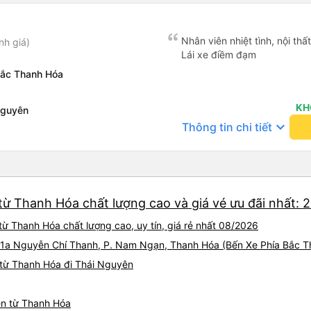
Nhân viên nhiệt tình, nội thấ
nh giá)
Lái xe điềm đạm
Bắc Thanh Hóa
KH
Nguyên
keyboard_arrow_down
Thông tin chi tiết
từ Thanh Hóa chất lượng cao và giá vé ưu đãi nhất: 
ừ Thanh Hóa chất lượng cao, uy tín, giá rẻ nhất 08/2026
ại 1a Nguyễn Chí Thanh, P. Nam Ngạn, Thanh Hóa (Bến Xe Phía Bắc 
 từ Thanh Hóa đi Thái Nguyên
ên từ Thanh Hóa