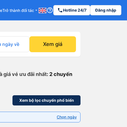
help_outline
phone
Hotline 24/7
Đăng nhập
re
Trở thành đối tác
arrow_drop_down
Xem giá
 ngày về
 giá vé ưu đãi nhất
: 2 chuyến
Xem bộ lọc chuyến phổ biến
Chọn ngày