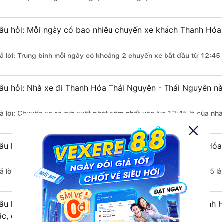
âu hỏi: Mỗi ngày có bao nhiêu chuyến xe khách Thanh Hóa
rả lời: Trung bình mỗi ngày có khoảng 2 chuyến xe bắt đầu từ 12:45
âu hỏi: Nhà xe đi Thanh Hóa Thái Nguyên - Thái Nguyên n
rả lời: Chuyến xe có giờ xuất phát sớm nhất vào lúc 12:45 là của n
âu hỏi: Nhà xe đi Thái Nguyên - Thái Nguyên từ Thanh Hóa 
rả lời: Chuyến xe có giờ xuất phát trễ (muộn) nhất là vào lúc 12:45 
âu hỏi: Review xe đi Thái Nguyên - Thái Nguyên từ Thanh H
ắc, cao cấp nhất?