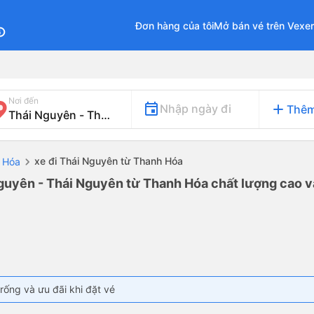
Đơn hàng của tôi
Mở bán vé trên Vexe
fo
Nơi đến
add
Nhập ngày đi
Thêm
xe đi Thái Nguyên từ Thanh Hóa
h Hóa
Nguyên - Thái Nguyên từ Thanh Hóa chất lượng cao và
rống và ưu đãi khi đặt vé