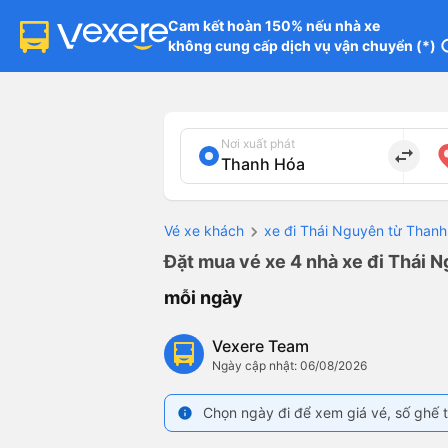
Cam kết hoàn 150% nếu nhà xe

không cung cấp dịch vụ vận chuyển (*)
in
Nơi xuất phát
import_export
Vé xe khách
xe đi Thái Nguyên từ Than
Đặt mua vé xe 4 nhà xe đi Thái 
mỗi ngày
Vexere Team
Ngày cập nhật: 06/08/2026
Chọn ngày đi để xem giá vé, số ghế t
info