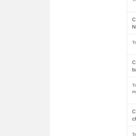
C
N
Tr
C
b
T
m
C
c
T