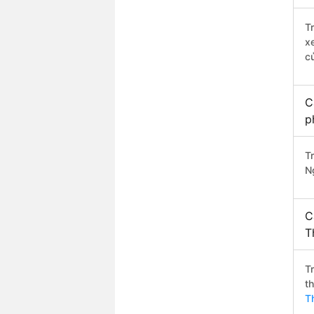
T
x
c
C
p
T
N
C
T
T
t
T