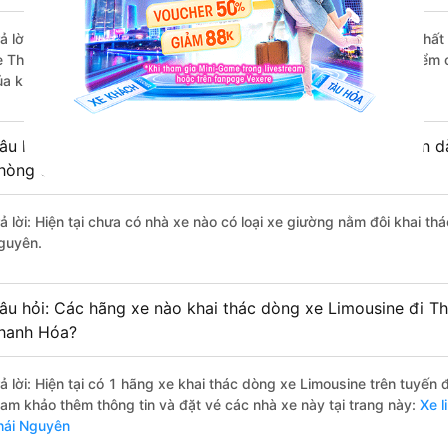
rả lời: Những hãng xe đi Thanh Hóa Thái Nguyên - Thái Nguyên chất l
e Thường Lan đi Thái Nguyên - Thái Nguyên từ Thanh Hóa với điểm c
ủa khách hàng).
âu hỏi: Có loại xe Thanh Hóa Thái Nguyên - Thái Nguyên dà
hòng đôi không?
rả lời: Hiện tại chưa có nhà xe nào có loại xe giường nằm đôi khai t
guyên.
âu hỏi: Các hãng xe nào khai thác dòng xe Limousine đi T
hanh Hóa?
rả lời: Hiện tại có 1 hãng xe khai thác dòng xe Limousine trên tuyế
ham khảo thêm thông tin và đặt vé các nhà xe này tại trang này:
Xe l
hái Nguyên