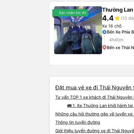
Thường Lan
Xác nhận tức thì
4.4
star
(13 đá
Xe 16 chỗ
Bến Xe Phía 
4h40m
Bến xe Thái 
Đặt mua vé xe đi Thái Nguyên 
Tư vấn TOP 1 xe khách đi Thái Nguyên t
🚌 1. Xe Thường Lan khởi hành t
Những câu hỏi thường gặp về tuyến xe
Thông tin tuyến đường
Giới thiệu tuyến đường xe đi Thái Nguy