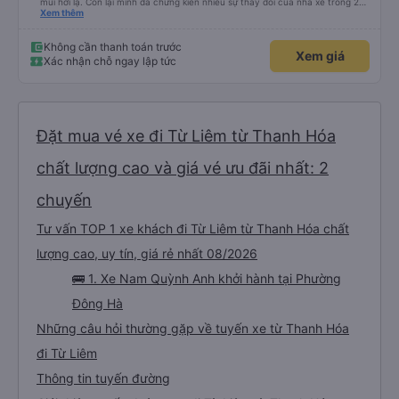
mùi hơi lạ. Còn lại mình đã chứng kiến nhiều sự thay đổi của nhà xe trong 2
tháng vừa rồi: tài xế và phụ xe ngày càng thân thiện, quy trình phục vụ rõ
Xem thêm
ràng và phục vụ nhanh chóng, đã giải quyết điểm nghẽn trung chuyển ở Hà
Nội khi đã phân vùng từng xe
Không cần thanh toán trước
Xem giá
Xác nhận chỗ ngay lập tức
Đặt mua vé xe đi Từ Liêm từ Thanh Hóa
chất lượng cao và giá vé ưu đãi nhất: 2
chuyến
Tư vấn TOP 1 xe khách đi Từ Liêm từ Thanh Hóa chất
lượng cao, uy tín, giá rẻ nhất 08/2026
🚌 1. Xe Nam Quỳnh Anh khởi hành tại Phường
Đông Hà
Những câu hỏi thường gặp về tuyến xe từ Thanh Hóa
đi Từ Liêm
Thông tin tuyến đường