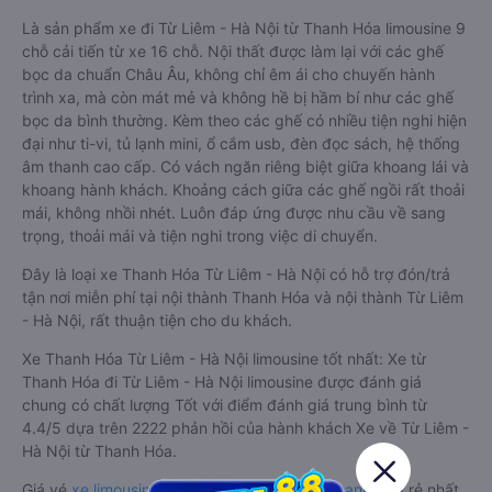
Là sản phẩm xe đi Từ Liêm - Hà Nội từ Thanh Hóa limousine 9
chỗ cải tiến từ xe 16 chỗ. Nội thất được làm lại với các ghế
bọc da chuẩn Châu Âu, không chỉ êm ái cho chuyến hành
trình xa, mà còn mát mẻ và không hề bị hầm bí như các ghế
bọc da bình thường. Kèm theo các ghế có nhiều tiện nghi hiện
đại như ti-vi, tủ lạnh mini, ổ cắm usb, đèn đọc sách, hệ thống
âm thanh cao cấp. Có vách ngăn riêng biệt giữa khoang lái và
khoang hành khách. Khoảng cách giữa các ghế ngồi rất thoải
mái, không nhồi nhét. Luôn đáp ứng được nhu cầu về sang
trọng, thoải mái và tiện nghi trong việc di chuyển.
Đây là loại xe Thanh Hóa Từ Liêm - Hà Nội có hỗ trợ đón/trả
tận nơi miễn phí tại nội thành Thanh Hóa và nội thành Từ Liêm
- Hà Nội, rất thuận tiện cho du khách.
Xe Thanh Hóa Từ Liêm - Hà Nội limousine tốt nhất: Xe từ
Thanh Hóa đi Từ Liêm - Hà Nội limousine được đánh giá
chung có chất lượng Tốt với điểm đánh giá trung bình từ
4.4/5 dựa trên 2222 phản hồi của hành khách Xe về Từ Liêm -
Hà Nội từ Thanh Hóa.
Giá vé
xe limousine đi Từ Liêm - Hà Nội từ Thanh Hóa
rẻ nhất