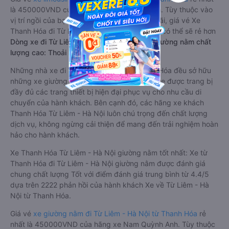
là 450000VND của hãng xe Nam Quỳnh Anh. Tùy thuộc vào
vị trí ngồi của bạn và chương trình khuyến mãi, giá vé Xe
Thanh Hóa đi Từ Liêm - Hà Nội limousine này có thể sẽ rẻ hơn
Dòng xe đi Từ Liêm - Hà Nội từ Thanh Hóa giường nằm chất
lượng cao: Thoải mái, giá cả tốt nhất
Những nhà xe đi Từ Liêm - Hà Nội từ Thanh Hóa đều sở hữu
những xe giường nằm chất lượng cao. Trên xe được trang bị
đầy đủ các trang thiết bị hiện đại phục vụ cho nhu cầu di
chuyển của hành khách. Bên cạnh đó, các hãng xe khách
Thanh Hóa Từ Liêm - Hà Nội luôn chú trọng đến chất lượng
dịch vụ, không ngừng cải thiện để mang đến trải nghiệm hoàn
hảo cho hành khách.
Xe Thanh Hóa Từ Liêm - Hà Nội giường nằm tốt nhất: Xe từ
Thanh Hóa đi Từ Liêm - Hà Nội giường nằm được đánh giá
chung chất lượng Tốt với điểm đánh giá trung bình từ 4.4/5
dựa trên 2222 phản hồi của hành khách Xe về Từ Liêm - Hà
Nội từ Thanh Hóa.
Giá vé
xe giường nằm đi Từ Liêm - Hà Nội từ Thanh Hóa
rẻ
nhất là 450000VND của hãng xe Nam Quỳnh Anh. Tùy thuộc