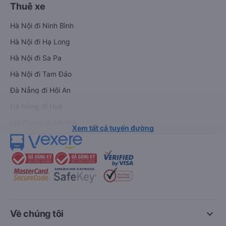
Thuê xe
Hà Nội đi Ninh Bình
Hà Nội đi Hạ Long
Hà Nội đi Sa Pa
Hà Nội đi Tam Đảo
Đà Nẵng đi Hội An
Đà Nẵng đi Huế
Hải Phòng đi Hà Nội
Xem tất cả tuyến đường
keyboard_arrow_down
Về chúng tôi