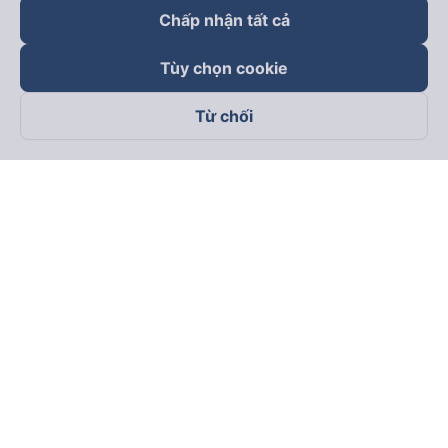
Chấp nhận tất cả
Tùy chọn cookie
Từ chối
Theo dõi chúng tôi trên
Facebook
Tiktok
Youtube
Công ty TNHH Thương Mại Dịch Vụ Vexere
Địa chỉ đăng ký kinh doanh: 8C Chữ Đồng Tử, Phường Tân
Sơn Nhất, TP. Hồ Chí Minh, Việt Nam
Địa chỉ
:
Lầu 2, toà nhà H3 Circo Hoàng Diệu, 384 Hoàng Diệu,
Phường Khánh Hội, TP Hồ Chí Minh, Việt Nam
Tầng 3, toà nhà 101 Láng Hạ, 101 Láng Hạ, Phường Láng, TP.
Hà Nội, Việt Nam
Giấy chứng nhận ĐKKD số 0315133726 do Sở KH và ĐT TP.
Hồ Chí Minh cấp lần đầu ngày 27/6/2018
Bản quyền © 2025 thuộc về Vexere.com