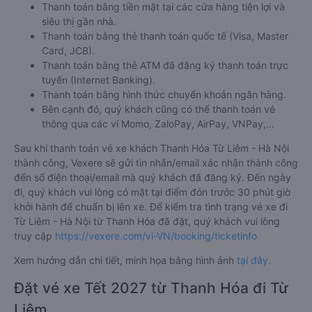
Thanh toán bằng tiền mặt tại các cửa hàng tiện lợi và
siêu thị gần nhà.
Thanh toán bằng thẻ thanh toán quốc tế (Visa, Master
Card, JCB).
Thanh toán bằng thẻ ATM đã đăng ký thanh toán trực
tuyến (Internet Banking).
Thanh toán bằng hình thức chuyển khoản ngân hàng.
Bên cạnh đó, quý khách cũng có thể thanh toán vé
thông qua các ví Momo, ZaloPay, AirPay, VNPay,…
Sau khi thanh toán vé xe khách Thanh Hóa Từ Liêm - Hà Nội
thành công, Vexere sẽ gửi tin nhắn/email xác nhận thành công
đến số điện thoại/email mà quý khách đã đăng ký. Đến ngày
đi, quý khách vui lòng có mặt tại điểm đón trước 30 phút giờ
khởi hành để chuẩn bị lên xe. Để kiểm tra tình trạng vé xe đi
Từ Liêm - Hà Nội từ Thanh Hóa đã đặt, quý khách vui lòng
truy cập
https://vexere.com/vi-VN/booking/ticketinfo
Xem hướng dẫn chi tiết, minh họa bằng hình ảnh
tại đây.
Đặt vé xe Tết 2027 từ Thanh Hóa đi Từ
Liêm