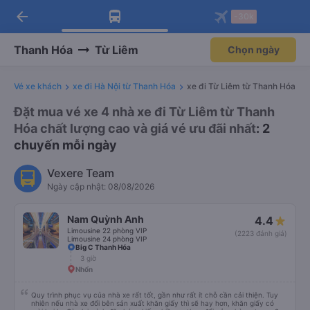
arrow_back
Tải app Vexere ngay!
Tải app Vexere
-30k
Mở app
Mở app
Nhận ưu đãi thành viên độc
-30k/ghế khi đặt vé máy bay qua
quyền
app
Thanh Hóa
Từ Liêm
Chọn ngày
Vé xe khách
xe đi Hà Nội từ Thanh Hóa
xe đi Từ Liêm từ Thanh Hóa
Đặt mua vé xe 4 nhà xe đi Từ Liêm từ Thanh
Hóa chất lượng cao và giá vé ưu đãi nhất
: 2
chuyến mỗi ngày
Vexere Team
Ngày cập nhật: 08/08/2026
Nam Quỳnh Anh
4.4
Limousine 22 phòng VIP
(2223 đánh giá)
Limousine 24 phòng VIP
Big C Thanh Hóa
3 giờ
Nhổn
Quy trình phục vụ của nhà xe rất tốt, gần như rất ít chỗ cần cải thiện. Tuy
nhiên nếu nhà xe đổi bên sản xuất khăn giấy thì sẽ hay hơn, khăn giấy có