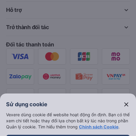
keyboard_arrow_down
Hỗ trợ
keyboard_arrow_down
Trở thành đối tác
Đối tác thanh toán
close
Sử dụng cookie
Vexere dùng cookie để website hoạt động ổn định. Bạn có thể
xem chi tiết hoặc thay đổi lựa chọn bất kỳ lúc nào trong phần
Quản lý cookie. Tìm hiểu thêm trong
Chính sách Cookie
.