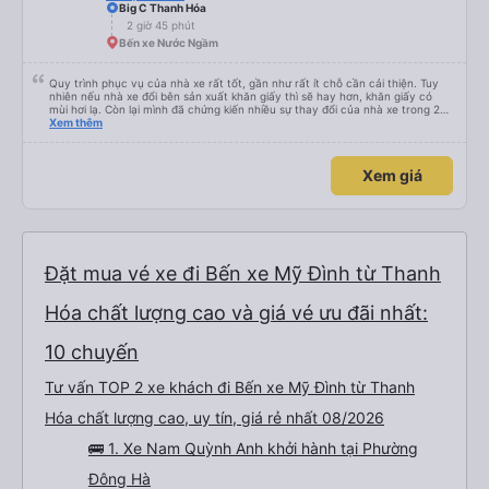
Big C Thanh Hóa
2 giờ 45 phút
Bến xe Nước Ngầm
Quy trình phục vụ của nhà xe rất tốt, gần như rất ít chỗ cần cải thiện. Tuy
nhiên nếu nhà xe đổi bên sản xuất khăn giấy thì sẽ hay hơn, khăn giấy có
mùi hơi lạ. Còn lại mình đã chứng kiến nhiều sự thay đổi của nhà xe trong 2
tháng vừa rồi: tài xế và phụ xe ngày càng thân thiện, quy trình phục vụ rõ
Xem thêm
ràng và phục vụ nhanh chóng, đã giải quyết điểm nghẽn trung chuyển ở Hà
Nội khi đã phân vùng từng xe
Xem giá
Đặt mua vé xe đi Bến xe Mỹ Đình từ Thanh
Hóa chất lượng cao và giá vé ưu đãi nhất:
10 chuyến
Tư vấn TOP 2 xe khách đi Bến xe Mỹ Đình từ Thanh
Hóa chất lượng cao, uy tín, giá rẻ nhất 08/2026
🚌 1. Xe Nam Quỳnh Anh khởi hành tại Phường
Đông Hà