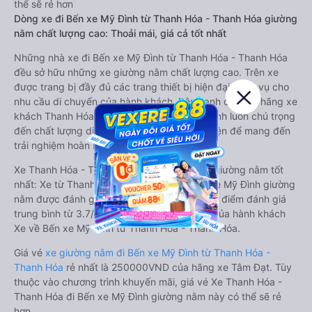
thể sẽ rẻ hơn
Dòng xe đi Bến xe Mỹ Đình từ Thanh Hóa - Thanh Hóa giường
nằm chất lượng cao: Thoải mái, giá cả tốt nhất
Những nhà xe đi Bến xe Mỹ Đình từ Thanh Hóa - Thanh Hóa
đều sở hữu những xe giường nằm chất lượng cao. Trên xe
được trang bị đầy đủ các trang thiết bị hiện đại phục vụ cho
nhu cầu di chuyển của hành khách. Bên cạnh đó, các hãng xe
khách Thanh Hóa - Thanh Hóa Bến xe Mỹ Đình luôn chú trọng
đến chất lượng dịch vụ, không ngừng cải thiện để mang đến
trải nghiệm hoàn hảo cho hành khách.
Xe Thanh Hóa - Thanh Hóa Bến xe Mỹ Đình giường nằm tốt
nhất: Xe từ Thanh Hóa - Thanh Hóa đi Bến xe Mỹ Đình giường
nằm được đánh giá chung chất lượng Tốt với điểm đánh giá
trung bình từ 3.7/5 dựa trên 2235 phản hồi của hành khách
Xe về Bến xe Mỹ Đình từ Thanh Hóa - Thanh Hóa.
Giá vé
xe giường nằm đi Bến xe Mỹ Đình từ Thanh Hóa -
Thanh Hóa
rẻ nhất là 250000VND của hãng xe Tâm Đạt. Tùy
thuộc vào chương trình khuyến mãi, giá vé Xe Thanh Hóa -
Thanh Hóa đi Bến xe Mỹ Đình giường nằm này có thể sẽ rẻ
hơn.