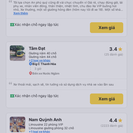
Tôi lựa chọn An phú quý cũng đi vài chục chuyến vì Giá rẻ, chạy đúng giờ, lái
phụ xe, nhân viên đông, thân thiện, nhiệt tình, chu đáo Xe VIP buồng hơi
nhỏ, Xe thường, một số giường hỏng đèn (hôm nay tôi đi xe 18). Một số khác
cửa gió điều hoà (cửa cuộn) nút kẹt, khá lạnh. Tuy nhiên, về lâu dài tôi vẫn
Xem thêm
chọn An Phú Quý. Cảm ơn nhà xe
Xác nhận chỗ ngay lập tức
Xem giá
Tâm Đạt
3.4
Giường nằm 40 chỗ
(25 đánh giá)
Giường nằm 44 chỗ
+2 loại xe khác
Big C Thanh Hóa
3 giờ
Bến xe Nước Ngầm
Xe thoải mái, sạch sẽ, tin tưởng và sử dụng dịch vụ nhà xe vào lần sau
Xác nhận chỗ ngay lập tức
Xem giá
Nam Quỳnh Anh
4.4
Limousine 22 phòng VIP
(2223 đánh giá)
Limousine giường phòng 32 chỗ
+1 loại xe khác