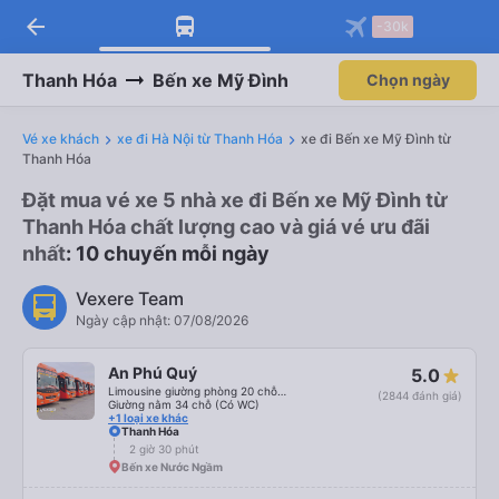
arrow_back
-30k
Thanh Hóa
Bến xe Mỹ Đình
Chọn ngày
Vé xe khách
xe đi Hà Nội từ Thanh Hóa
xe đi Bến xe Mỹ Đình từ
Thanh Hóa
Đặt mua vé xe 5 nhà xe đi Bến xe Mỹ Đình từ
Thanh Hóa chất lượng cao và giá vé ưu đãi
nhất
: 10 chuyến mỗi ngày
Vexere Team
Ngày cập nhật: 07/08/2026
An Phú Quý
5.0
Limousine giường phòng 20 chỗ (Có WC)
(2844 đánh giá)
Giường nằm 34 chỗ (Có WC)
+1 loại xe khác
Thanh Hóa
2 giờ 30 phút
Bến xe Nước Ngầm