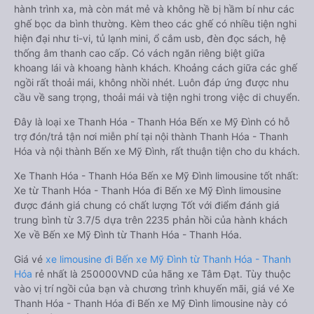
hành trình xa, mà còn mát mẻ và không hề bị hầm bí như các
ghế bọc da bình thường. Kèm theo các ghế có nhiều tiện nghi
hiện đại như ti-vi, tủ lạnh mini, ổ cắm usb, đèn đọc sách, hệ
thống âm thanh cao cấp. Có vách ngăn riêng biệt giữa
khoang lái và khoang hành khách. Khoảng cách giữa các ghế
ngồi rất thoải mái, không nhồi nhét. Luôn đáp ứng được nhu
cầu về sang trọng, thoải mái và tiện nghi trong việc di chuyển.
Đây là loại xe Thanh Hóa - Thanh Hóa Bến xe Mỹ Đình có hỗ
trợ đón/trả tận nơi miễn phí tại nội thành Thanh Hóa - Thanh
Hóa và nội thành Bến xe Mỹ Đình, rất thuận tiện cho du khách.
Xe Thanh Hóa - Thanh Hóa Bến xe Mỹ Đình limousine tốt nhất:
Xe từ Thanh Hóa - Thanh Hóa đi Bến xe Mỹ Đình limousine
được đánh giá chung có chất lượng Tốt với điểm đánh giá
trung bình từ 3.7/5 dựa trên 2235 phản hồi của hành khách
Xe về Bến xe Mỹ Đình từ Thanh Hóa - Thanh Hóa.
Giá vé
xe limousine đi Bến xe Mỹ Đình từ Thanh Hóa - Thanh
Hóa
rẻ nhất là 250000VND của hãng xe Tâm Đạt. Tùy thuộc
vào vị trí ngồi của bạn và chương trình khuyến mãi, giá vé Xe
Thanh Hóa - Thanh Hóa đi Bến xe Mỹ Đình limousine này có