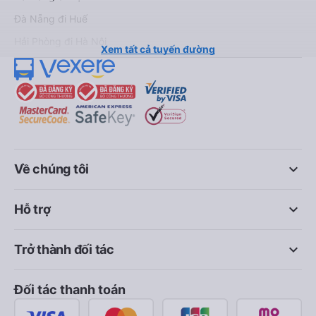
Đà Nẵng đi Huế
Hải Phòng đi Hà Nội
Xem tất cả tuyến đường
keyboard_arrow_down
Về chúng tôi
keyboard_arrow_down
Hỗ trợ
keyboard_arrow_down
Trở thành đối tác
Đối tác thanh toán