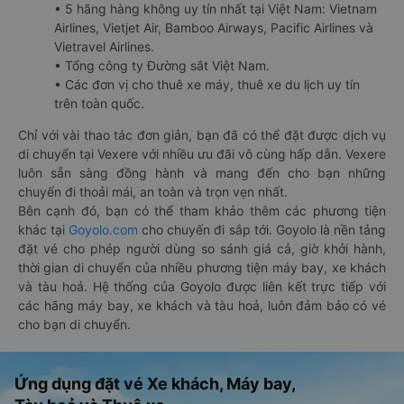
• 5 hãng hàng không uy tín nhất tại Việt Nam: Vietnam
Airlines, Vietjet Air, Bamboo Airways, Pacific Airlines và
Vietravel Airlines.
• Tổng công ty Đường sắt Việt Nam.
• Các đơn vị cho thuê xe máy, thuê xe du lịch uy tín
trên toàn quốc.
Chỉ với vài thao tác đơn giản, bạn đã có thể đặt được dịch vụ
di chuyển tại Vexere với nhiều ưu đãi vô cùng hấp dẫn. Vexere
luôn sẵn sàng đồng hành và mang đến cho bạn những
chuyến đi thoải mái, an toàn và trọn vẹn nhất.
Bên cạnh đó, bạn có thể tham khảo thêm các phương tiện
khác tại
Goyolo.com
cho chuyến đi sắp tới. Goyolo là nền tảng
đặt vé cho phép người dùng so sánh giá cả, giờ khởi hành,
thời gian di chuyển của nhiều phương tiện máy bay, xe khách
và tàu hoả. Hệ thống của Goyolo được liên kết trực tiếp với
các hãng máy bay, xe khách và tàu hoả, luôn đảm bảo có vé
cho bạn di chuyển.
Ứng dụng đặt vé Xe khách, Máy bay,