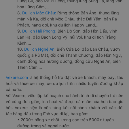
Lũng Cú, đèo Mã Pí Lèng, thung lũng Sủng Là, làng văn
hóa Lũng Cẩm,...
8.
Du lịch Mộc Châu:
Rừng thông Bản Áng, thung lũng
mận Nà Ka, đồi chè Mộc Châu, thác Dải Yếm, bản Pa
Phách, hang dơi, khu du lịch Happy Land,...
9.
Du lịch Hải Phòng:
Biển Đồ Sơn, đảo Hòn Dấu, vịnh
Lan Hạ, đảo Bạch Long Vỹ, núi Voi, khu di tích Tràng
Kênh,...
10.
Du lịch Nghệ An:
Biển Cửa Lò, đảo Lan Châu, vườn
quốc gia Pù Mát, đồi chè Thanh Chương, đảo Hòn Ngư,
cánh đồng hoa hướng dương, đồng cừu Nghệ An, biển
Thiên Cầm,...
Vexere.com
là hệ thống hỗ trợ đặt vé xe khách, máy bay, tàu
hoả và thuê xe máy, xe du lịch trên nhiều tuyến đường khắp
cả nước.
Với Vexere, việc lập kế hoạch cho hành trình di chuyển trở nên
vô cùng đơn giản, linh hoạt và được cá nhân hóa hơn bao giờ
hết. Vexere hiện là nền tảng kết nối hành khách với các đối
tác hàng đầu trong lĩnh vực đi lại, bao gồm:
• 2000+ hãng xe chất lượng cao trên 5000+ tuyến
đường trong và ngoài nước.