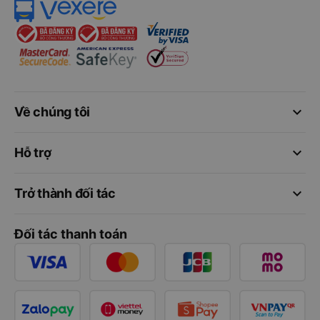
keyboard_arrow_down
Về chúng tôi
keyboard_arrow_down
Hỗ trợ
keyboard_arrow_down
Trở thành đối tác
Đối tác thanh toán