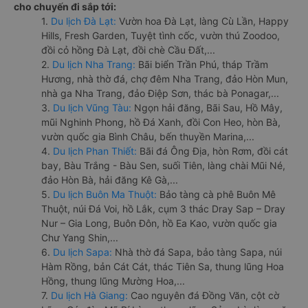
cho chuyến đi sắp tới:
1.
Du lịch Đà Lạt:
Vườn hoa Đà Lạt, làng Cù Lần, Happy
Hills, Fresh Garden, Tuyệt tình cốc, vườn thú Zoodoo,
đồi cỏ hồng Đà Lạt, đồi chè Cầu Đất,...
2.
Du lịch Nha Trang:
Bãi biển Trần Phú, tháp Trầm
Hương, nhà thờ đá, chợ đêm Nha Trang, đảo Hòn Mun,
nhà ga Nha Trang, đảo Điệp Sơn, thác bà Ponagar,...
3.
Du lịch Vũng Tàu:
Ngọn hải đăng, Bãi Sau, Hồ Mây,
mũi Nghinh Phong, hồ Đá Xanh, đồi Con Heo, hòn Bà,
vườn quốc gia Bình Châu, bến thuyền Marina,...
4.
Du lịch Phan Thiết:
Bãi đá Ông Địa, hòn Rơm, đồi cát
bay, Bàu Trắng - Bàu Sen, suối Tiên, làng chài Mũi Né,
đảo Hòn Bà, hải đăng Kê Gà,...
5.
Du lịch Buôn Ma Thuột:
Bảo tàng cà phê Buôn Mê
Thuột, núi Đá Voi, hồ Lắk, cụm 3 thác Dray Sap – Dray
Nur – Gia Long, Buôn Đôn, hồ Ea Kao, vườn quốc gia
Chư Yang Shin,...
6.
Du lịch Sapa:
Nhà thờ đá Sapa, bảo tàng Sapa, núi
Hàm Rồng, bản Cát Cát, thác Tiên Sa, thung lũng Hoa
Hồng, thung lũng Mường Hoa,...
7.
Du lịch Hà Giang:
Cao nguyên đá Đồng Văn, cột cờ