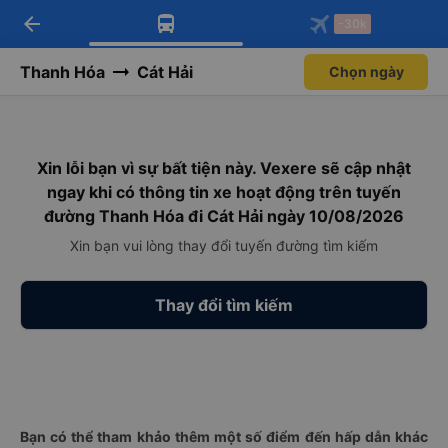
arrow_back
Tải app Vexere ngay!
Tải app Vexere
-30k
Mở app
Mở app
Nhận ưu đãi thành viên độc
-30k/ghế khi đặt vé máy bay qua
quyền
app
Thanh Hóa
Cát Hải
Chọn ngày
Xin lỗi bạn vì sự bất tiện này. Vexere sẽ cập nhật
ngay khi có thông tin xe hoạt động trên tuyến
đường Thanh Hóa đi Cát Hải ngày 10/08/2026
Xin bạn vui lòng thay đổi tuyến đường tìm kiếm
Thay đổi tìm kiếm
Bạn có thể tham khảo thêm một số điểm đến hấp dẫn khác