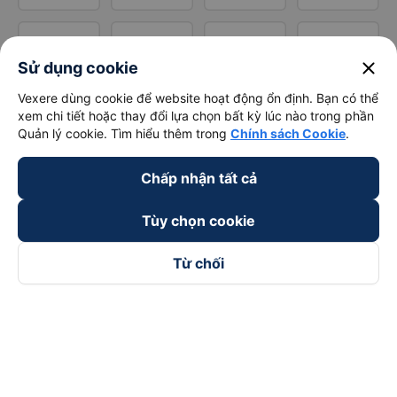
close
Sử dụng cookie
Vexere dùng cookie để website hoạt động ổn định. Bạn có thể
xem chi tiết hoặc thay đổi lựa chọn bất kỳ lúc nào trong phần
Quản lý cookie. Tìm hiểu thêm trong
Chính sách Cookie
.
Chấp nhận tất cả
Tùy chọn cookie
Từ chối
Theo dõi chúng tôi trên
Facebook
Tiktok
Youtube
Công ty TNHH Thương Mại Dịch Vụ Vexere