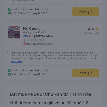
ủng hộ nhiều hơn 🥰
Không cần thanh toán trước
Xem giá
Xác nhận chỗ ngay lập tức
Hải Cường
4.6
Giường nằm 40 chỗ
(124 đánh giá)
Siêu thị GO! Thanh Hóa
16 giờ 50 phút
Ngã 3 Hòa Phú (Pleiku)
Mình đặt vé xe qua app. Trước 1 ngày đi xe thì phụ xe đã gọi để xác nhận
điểm đón. Trước 1 tiếng thì có gọi để xác nhận điểm đón thêm lần nữa Ở app
Vexere có cập nhật đúng sđt phụ xe và biển số xe, và cập nhật vị trí của xe
nữa. Ăn cơm tối là 50k/ người. Chỗ nằm thoải mái, có nước, ổ cắm sạc đầy
Xem thêm
đủ cho cả đầu USD lẫn type C.
Không cần thanh toán trước
Xem giá
Xác nhận chỗ ngay lập tức
Đặt mua vé xe đi Chư Păh từ Thanh Hóa
chất lượng cao và giá vé ưu đãi nhất: 2