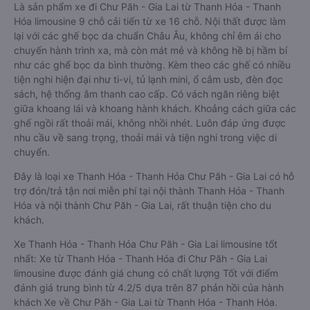
Là sản phẩm xe đi Chư Păh - Gia Lai từ Thanh Hóa - Thanh
Hóa limousine 9 chỗ cải tiến từ xe 16 chỗ. Nội thất được làm
lại với các ghế bọc da chuẩn Châu Âu, không chỉ êm ái cho
chuyến hành trình xa, mà còn mát mẻ và không hề bị hầm bí
như các ghế bọc da bình thường. Kèm theo các ghế có nhiều
tiện nghi hiện đại như ti-vi, tủ lạnh mini, ổ cắm usb, đèn đọc
sách, hệ thống âm thanh cao cấp. Có vách ngăn riêng biệt
giữa khoang lái và khoang hành khách. Khoảng cách giữa các
ghế ngồi rất thoải mái, không nhồi nhét. Luôn đáp ứng được
nhu cầu về sang trọng, thoải mái và tiện nghi trong việc di
chuyển.
Đây là loại xe Thanh Hóa - Thanh Hóa Chư Păh - Gia Lai có hỗ
trợ đón/trả tận nơi miễn phí tại nội thành Thanh Hóa - Thanh
Hóa và nội thành Chư Păh - Gia Lai, rất thuận tiện cho du
khách.
Xe Thanh Hóa - Thanh Hóa Chư Păh - Gia Lai limousine tốt
nhất: Xe từ Thanh Hóa - Thanh Hóa đi Chư Păh - Gia Lai
limousine được đánh giá chung có chất lượng Tốt với điểm
đánh giá trung bình từ 4.2/5 dựa trên 87 phản hồi của hành
khách Xe về Chư Păh - Gia Lai từ Thanh Hóa - Thanh Hóa.