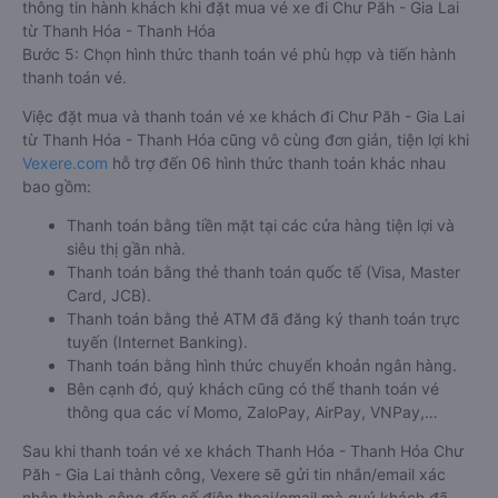
thông tin hành khách khi đặt mua vé xe đi Chư Păh - Gia Lai
từ Thanh Hóa - Thanh Hóa
Bước 5: Chọn hình thức thanh toán vé phù hợp và tiến hành
thanh toán vé.
Việc đặt mua và thanh toán vé xe khách đi Chư Păh - Gia Lai
từ Thanh Hóa - Thanh Hóa cũng vô cùng đơn giản, tiện lợi khi
Vexere.com
hỗ trợ đến 06 hình thức thanh toán khác nhau
bao gồm:
Thanh toán bằng tiền mặt tại các cửa hàng tiện lợi và
siêu thị gần nhà.
Thanh toán bằng thẻ thanh toán quốc tế (Visa, Master
Card, JCB).
Thanh toán bằng thẻ ATM đã đăng ký thanh toán trực
tuyến (Internet Banking).
Thanh toán bằng hình thức chuyển khoản ngân hàng.
Bên cạnh đó, quý khách cũng có thể thanh toán vé
thông qua các ví Momo, ZaloPay, AirPay, VNPay,…
Sau khi thanh toán vé xe khách Thanh Hóa - Thanh Hóa Chư
Păh - Gia Lai thành công, Vexere sẽ gửi tin nhắn/email xác
nhận thành công đến số điện thoại/email mà quý khách đã