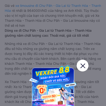
Giá vé
xe limousine đi Chư Păh - Gia Lai từ Thanh Hóa - Thanh
Hóa
rẻ nhất là 964000VND của hãng xe Anh Khôi. Tùy thuộc
vào vị trí ngồi của bạn và chương trình khuyến mãi, giá vé Xe
Thanh Hóa - Thanh Hóa đi Chư Păh - Gia Lai limousine này có
thể sẽ rẻ hơn
Dòng xe đi Chư Păh - Gia Lai từ Thanh Hóa - Thanh Hóa
giường nằm chất lượng cao: Thoải mái, giá cả tốt nhất
Những nhà xe đi Chư Păh - Gia Lai từ Thanh Hóa - Thanh Hóa
đều sở hữu những xe giường nằm chất lượng cao. Trên xe
được trang bị đầy đủ các trang thiết bị hiện đại phục vụ cho
nhu cầu di chuyển của hành khách. Bên cạnh đó, các hãng xe
khách Thanh Hóa - Thanh Hóa Chư Păh - Gia Lai luôn chú
trọng đến chất lượng dịch vụ, không ngừng cải thiện để mang
đến trải nghiệm hoàn hảo cho hành khách.
Xe Thanh Hóa - Thanh Hóa Chư Păh - Gia Lai giường nằm tốt
nhất: Xe từ Thanh Hóa - Thanh Hóa đi Chư Păh - Gia Lai
giường nằm được đánh giá chung chất lượng Tốt với điểm
đánh giá trung bình từ 4.4/5 dựa trên 211 phản hồi của hành
khách Xe về Chư Păh - Gia Lai từ Thanh Hóa - Thanh Hóa.