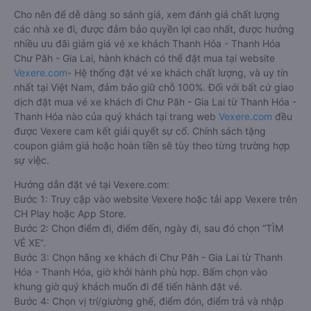
Cho nên để dễ dàng so sánh giá, xem đánh giá chất lượng
các nhà xe đi, được đảm bảo quyền lợi cao nhất, được hưởng
nhiều ưu đãi giảm giá vé xe khách Thanh Hóa - Thanh Hóa
Chư Păh - Gia Lai, hành khách có thể đặt mua tại website
Vexere.com
- Hệ thống đặt vé xe khách chất lượng, và uy tín
nhất tại Việt Nam, đảm bảo giữ chỗ 100%. Đối với bất cứ giao
dịch đặt mua vé xe khách đi Chư Păh - Gia Lai từ Thanh Hóa -
Thanh Hóa nào của quý khách tại trang web
Vexere.com
đều
được Vexere cam kết giải quyết sự cố. Chính sách tặng
coupon giảm giá hoặc hoàn tiền sẽ tùy theo từng trường hợp
sự việc.
Hướng dẫn đặt vé tại Vexere.com:
Bước 1: Truy cập vào website Vexere hoặc tải app Vexere trên
CH Play hoặc App Store.
Bước 2: Chọn điểm đi, điểm đến, ngày đi, sau đó chọn “TÌM
VÉ XE”.
Bước 3: Chọn hãng xe khách đi Chư Păh - Gia Lai từ Thanh
Hóa - Thanh Hóa, giờ khởi hành phù hợp. Bấm chọn vào
khung giờ quý khách muốn đi để tiến hành đặt vé.
Bước 4: Chọn vị trí/giường ghế, điểm đón, điểm trả và nhập