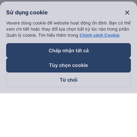
Hải Phòng đi Hà Nội
Xem tất cả tuyến đường
close
Sử dụng cookie
Vexere dùng cookie để website hoạt động ổn định. Bạn có thể
xem chi tiết hoặc thay đổi lựa chọn bất kỳ lúc nào trong phần
Quản lý cookie. Tìm hiểu thêm trong
Chính sách Cookie
.
Chấp nhận tất cả
keyboard_arrow_down
Về chúng tôi
Tùy chọn cookie
keyboard_arrow_down
Hỗ trợ
Từ chối
keyboard_arrow_down
Trở thành đối tác
Đối tác thanh toán