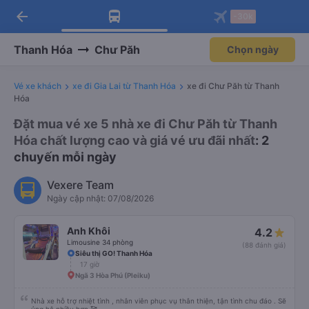
arrow_back
Tải app Vexere ngay!
Tải app Vexere
-30k
Mở app
Mở app
Nhận ưu đãi thành viên độc
-30k/ghế khi đặt vé máy bay qua
quyền
app
Thanh Hóa
Chư Păh
Chọn ngày
Vé xe khách
xe đi Gia Lai từ Thanh Hóa
xe đi Chư Păh từ Thanh
Hóa
Đặt mua vé xe 5 nhà xe đi Chư Păh từ Thanh
Hóa chất lượng cao và giá vé ưu đãi nhất
: 2
chuyến mỗi ngày
Vexere Team
Ngày cập nhật: 07/08/2026
Anh Khôi
4.2
Limousine 34 phòng
(88 đánh giá)
Siêu thị GO! Thanh Hóa
17 giờ
Ngã 3 Hòa Phú (Pleiku)
Nhà xe hỗ trợ nhiệt tình , nhân viên phục vụ thân thiện, tận tình chu đáo . Sẽ