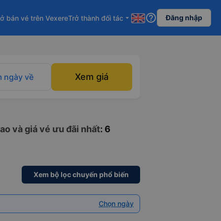
help_outline
Đăng nhập
ở bán vé trên Vexere
Trở thành đối tác
arrow_drop_down
Xem giá
 ngày về
ao và giá vé ưu đãi nhất
: 6
Xem bộ lọc chuyến phổ biến
Chọn ngày