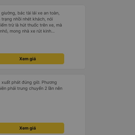
giường, bác tài lái xe an toàn,
nh trạng nhồi nhét khách, nói
iểm trừ là hút thuốc trên xe, mà
 nhỏ, mong nhà xe rút kinh
 này
Xem giá
h, xuất phát đúng giờ. Phương
nhiên phải trung chuyển 2 lần nên
Xem giá