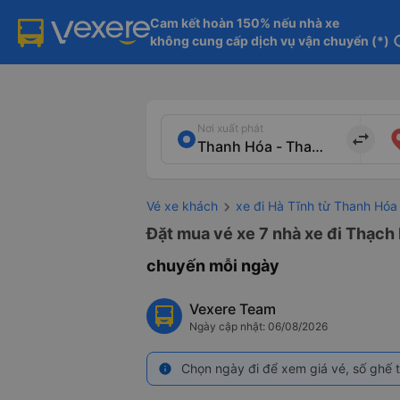
Cam kết hoàn 150% nếu nhà xe

không cung cấp dịch vụ vận chuyển (*)
in
Nơi xuất phát
import_export
Vé xe khách
xe đi Hà Tĩnh từ Thanh Hóa
Đặt mua vé xe 7 nhà xe đi Thạch 
chuyến mỗi ngày
Vexere Team
Ngày cập nhật: 06/08/2026
Chọn ngày đi để xem giá vé, số ghế t
info