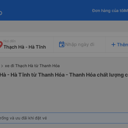
Đơn hàng của tôi
M
fo
Nơi đến
add
Nhập ngày đi
Thêm
xe đi Thạch Hà từ Thanh Hóa
Hà - Hà Tĩnh từ Thanh Hóa - Thanh Hóa chất lượng c
rống và ưu đãi khi đặt vé