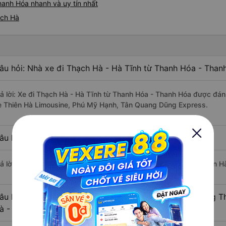
hanh Hóa nhanh và uy tín nhất
ạch Hà
âu hỏi: Nhà xe đi Thạch Hà - Hà Tĩnh từ Thanh Hóa - Than
rả lời: Xe đi Thạch Hà - Hà Tĩnh từ Thanh Hóa - Thanh Hóa được đánh
e Thiên Hà Limousine, Phú Mỹ Hạnh, Tân Quang Dũng Express.
âu hỏi: Xe nào đi Thạch Hà - Hà Tĩnh có giá rẻ nhất?
rả lời: Vé xe rẻ nhất có mức giá là 450.000 đồng của nhà xe Thiên H
âu hỏi: Có bao nhiêu nhà xe đang khai thác tuyến đường 
à - Hà Tĩnh ?