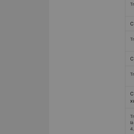
T
C
T
C
T
C
x
T
l
4