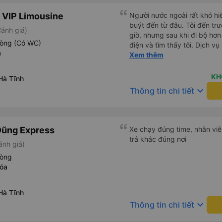
 VIP Limousine
Người nước ngoài rất khó hiể
buýt đến từ đâu. Tôi đến tr
đánh giá)
giờ, nhưng sau khi đi bộ hơn
hòng (Có WC)
điện và tìm thấy tôi. Dịch v
a
tôi ngủ ngon hơn ở khách sạn 
Xem thêm
hơn nếu tiếng còi xe bớt to h
cho điểm tối đa. Cảm ơn bạn 
KH
Hà Tĩnh
keyboard_arrow_down
Thông tin chi tiết
Dũng Express
Xe chạy đúng time, nhân viên
trả khác đúng nơi
ánh giá)
hòng
óa
Hà Tĩnh
keyboard_arrow_down
Thông tin chi tiết