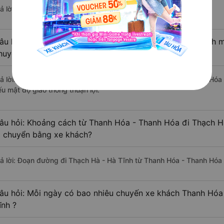
ả lời: Hiện tại có 4 nhà xe khai thác tuyến đường.
âu hỏi: Từ Thanh Hóa - Thanh Hóa đi Thạch Hà - Hà Tĩnh mấ
huyển bằng xe khách?
rả lời: Thời gian di chuyển bằng xe khách từ Thanh Hóa - Thanh Hóa
ếu mật độ giao thông thuận lợi.
âu hỏi: Khoảng cách từ Thanh Hóa - Thanh Hóa đi Thạch Hà
i chuyển bằng xe khách?
rả lời: Đoạn đường đi Thạch Hà - Hà Tĩnh từ Thanh Hóa - Thanh Hóa
âu hỏi: Mỗi ngày có bao nhiêu chuyến xe khách Thanh Hóa
ĩnh ?