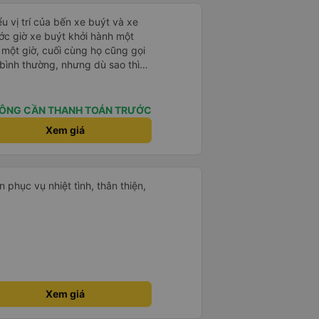
u vị trí của bến xe buýt và xe
ước giờ xe buýt khởi hành một
 một giờ, cuối cùng họ cũng gọi
ụ bình thường, nhưng dù sao thì
vì tôi rất thoải mái. Sẽ tuyệt
ơn. Nhưng tôi thích nó nên tôi
rất nhiều.
ÔNG CẦN THANH TOÁN TRƯỚC
Xem giá
 phục vụ nhiệt tình, thân thiện,
Xem giá