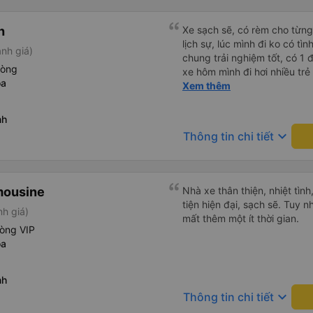
h
Xe sạch sẽ, có rèm cho từng 
lịch sự, lúc mình đi ko có tì
nh giá)
chung trải nghiệm tốt, có 1 đ
hòng
xe hôm mình đi hơi nhiều trẻ
óa
nghiệm khi đọc đc bình luận
Xem thêm
nh
keyboard_arrow_down
Thông tin chi tiết
mousine
Nhà xe thân thiện, nhiệt tìn
tiện hiện đại, sạch sẽ. Tuy 
nh giá)
mất thêm một ít thời gian.
hòng VIP
óa
nh
keyboard_arrow_down
Thông tin chi tiết