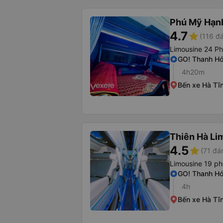
Phú Mỹ Hạn
4.7
star
(116 đá
Limousine 24 P
GO! Thanh H
4h20m
Bến xe Hà Tĩ
Thiên Hà Li
4.5
star
(71 đá
Limousine 19 p
GO! Thanh H
4h
Bến xe Hà Tĩ