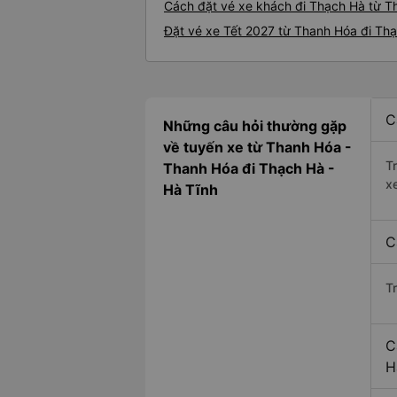
Cách đặt vé xe khách đi Thạch Hà từ T
Đặt vé xe Tết 2027 từ Thanh Hóa đi Th
C
Những câu hỏi thường gặp
về tuyến xe từ Thanh Hóa -
T
Thanh Hóa đi Thạch Hà -
x
Hà Tĩnh
C
T
C
H