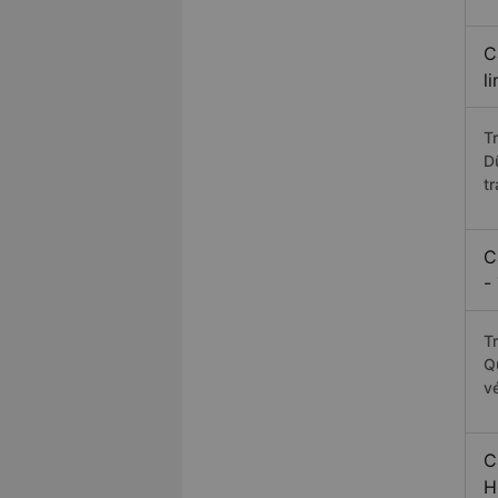
C
l
T
D
t
C
-
T
Q
v
C
H