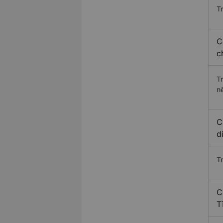
Tr
C
c
T
n
C
d
T
C
T