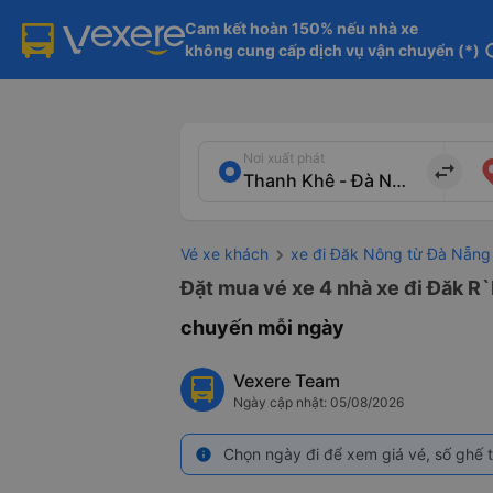
Cam kết hoàn 150% nếu nhà xe

không cung cấp dịch vụ vận chuyển (*)
in
Nơi xuất phát
import_export
Vé xe khách
xe đi Đăk Nông từ Đà Nẵng
Đặt mua vé xe 4 nhà xe đi Đăk R`
chuyến mỗi ngày
Vexere Team
Ngày cập nhật: 05/08/2026
Chọn ngày đi để xem giá vé, số ghế t
info