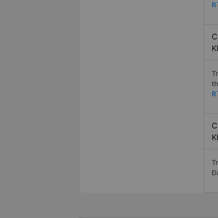
R
C
K
T
t
R
C
K
T
Đ