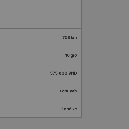
758 km
16 giờ
575.000 VNĐ
3 chuyến
1 nhà xe