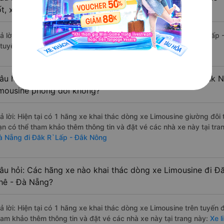
ốt, xuất sắc, cao cấp nhất?
rả lời: Tạm thời chưa đủ review để đánh giá có nhà xe đi Đăk R`Lấp
 tuyến đường này có chất lượng xuất sắc.
âu hỏi: Có loại xe Thanh Khê - Đà Nẵng Đăk R`Lấp - Đắk N
imousine phòng đôi không?
rả lời: Hiện tại có 1 hãng xe khai thác dòng xe Limousine giường đôi
ạn có thể tham khảo thêm thông tin và đặt vé các nhà xe này tại tra
à Nẵng đi Đăk R`Lấp - Đắk Nông
âu hỏi: Các hãng xe nào khai thác dòng xe Limousine đi 
hê - Đà Nẵng?
rả lời: Hiện tại có 1 hãng xe khai thác dòng xe Limousine trên tuyến
ham khảo thêm thông tin và đặt vé các nhà xe này tại trang này:
Xe l