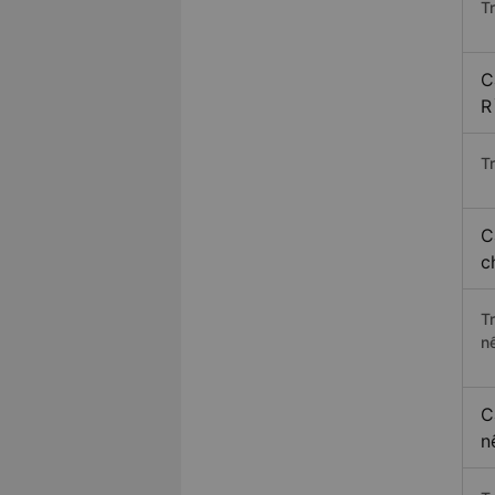
T
C
R
Tr
C
c
T
n
C
n