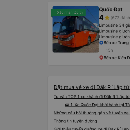
Quốc Đạt
Xác nhận tức thì
4
star
(672 đánh
Limousine 34 gi
Limousine giườ
Limousine giườ
Bến xe Trung
15h
Bến xe Kiến 
Đặt mua vé xe đi Đăk R`Lấp từ
Tư vấn TOP 1 xe khách đi Đăk R`Lấp từ 
🚌 1. Xe Quốc Đạt khởi hành tại 
Những câu hỏi thường gặp về tuyến xe
Thông tin tuyến đường
Giới thiệu tuyến đường xe đi Đăk R`Lấp