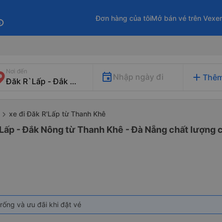
Đơn hàng của tôi
Mở bán vé trên Vexe
fo
Nơi đến
add
Nhập ngày đi
Thêm
xe đi Đăk R'Lấp từ Thanh Khê
Lấp - Đắk Nông từ Thanh Khê - Đà Nẵng chất lượng c
rống và ưu đãi khi đặt vé