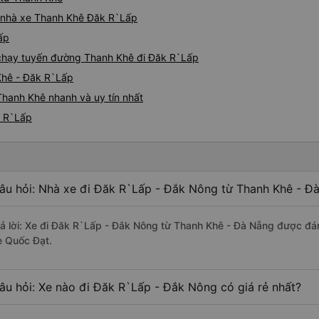
iá nhà xe Thanh Khê Đăk R`Lấp
ấp
e chạy tuyến đường Thanh Khê đi Đăk R`Lấp
Khê - Đăk R`Lấp
Thanh Khê nhanh và uy tín nhất
k R`Lấp
âu hỏi: Nhà xe đi Đăk R`Lấp - Đắk Nông từ Thanh Khê - Đà
rả lời: Xe đi Đăk R`Lấp - Đắk Nông từ Thanh Khê - Đà Nẵng được đán
e Quốc Đạt.
âu hỏi: Xe nào đi Đăk R`Lấp - Đắk Nông có giá rẻ nhất?