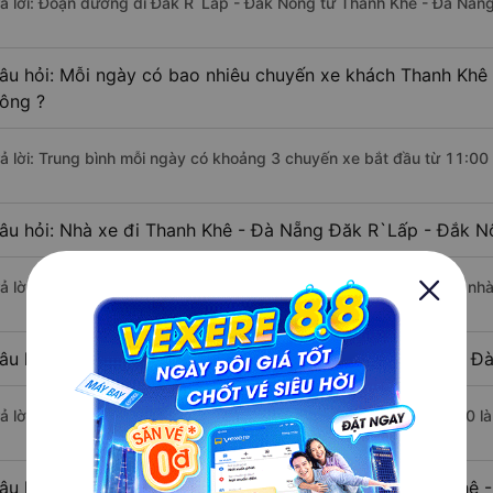
rả lời: Đoạn đường đi Đăk R`Lấp - Đắk Nông từ Thanh Khê - Đà Nẵn
âu hỏi: Mỗi ngày có bao nhiêu chuyến xe khách Thanh Khê
ông ?
rả lời: Trung bình mỗi ngày có khoảng 3 chuyến xe bắt đầu từ 11:00
âu hỏi: Nhà xe đi Thanh Khê - Đà Nẵng Đăk R`Lấp - Đắk N
rả lời: Chuyến xe có giờ xuất phát sớm nhất vào lúc 11:00 là của nh
âu hỏi: Nhà xe đi Đăk R`Lấp - Đắk Nông từ Thanh Khê - Đà
rả lời: Chuyến xe có giờ xuất phát trễ (muộn) nhất là vào lúc 15:00 
âu hỏi: Review xe đi Đăk R`Lấp - Đắk Nông từ Thanh Khê 