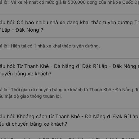
rả lời: Vé xe rẻ nhất có mức giá là 500.000 đồng của nhà xe Quốc Đạ
âu hỏi: Có bao nhiêu nhà xe đang khai thác tuyến đường T
`Lấp - Đắk Nông ?
ả lời: Hiện tại có 1 nhà xe khai thác tuyến đường.
âu hỏi: Từ Thanh Khê - Đà Nẵng đi Đăk R`Lấp - Đắk Nông m
huyển bằng xe khách?
rả lời: Thời gian di chuyển bằng xe khách từ Thanh Khê - Đà Nẵng đ
ếu mật độ giao thông thuận lợi.
âu hỏi: Khoảng cách từ Thanh Khê - Đà Nẵng đi Đăk R`Lấp
ếu di chuyển bằng xe khách?