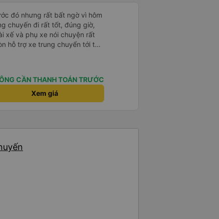
rước đó nhưng rất bất ngờ vì hôm
ng chuyến đi rất tốt, đúng giờ,
tài xế và phụ xe nói chuyện rất
òn hỗ trợ xe trung chuyển tới tận
g nhà xe duy trì được chất lượng
ÔNG CẦN THANH TOÁN TRƯỚC
Xem giá
chuyến