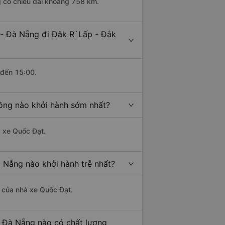
g có chiều dài khoảng 758 km.
 - Đà Nẵng đi Đăk R`Lấp - Đắk
 đến 15:00.
ông nào khởi hành sớm nhất?
à xe Quốc Đạt.
 Nẵng nào khởi hành trễ nhất?
là của nhà xe Quốc Đạt.
- Đà Nẵng nào có chất lượng