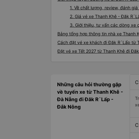
1. Về chất lượng, review, đánh g
2. Giá vé xe Thanh Khê - Đăk R`L
3. Giới thiệu, tư vấn các dòng x
Bảng tổng hợp thông tin nhà xe Thanh 
Cách đặt vé xe khách đi Đăk R`Lấp từ 
Đặt vé xe Tết 2027 từ Thanh Khê đi Đă
C
Những câu hỏi thường gặp
về tuyến xe từ Thanh Khê -
T
Đà Nẵng đi Đăk R`Lấp -
x
Đắk Nông
C