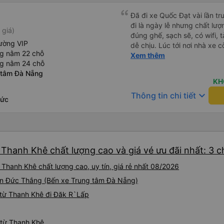
Đã đi xe Quốc Đạt vài lần t
đi là ngày lễ nhưng chất lượ
 giá)
đúng ghế, sạch sẽ, có wifi, 
ường VIP
dễ chịu. Lúc tới nơi nhà xe c
ng nằm 22 chỗ
nhà. 10đ cho nhà xe, hy vọn
Xem thêm
ng nằm 24 chỗ
này. Cảm ơn
 tâm Đà Nẵng
KH
keyboard_arrow_down
Thông tin chi tiết
Đức
 Thanh Khê chất lượng cao và giá vé ưu đãi nhất: 3 
Thanh Khê chất lượng cao, uy tín, giá rẻ nhất 08/2026
Tôn Đức Thắng (Bến xe Trung tâm Đà Nẵng)
 từ Thanh Khê đi Đăk R`Lấp
 từ Thanh Khê