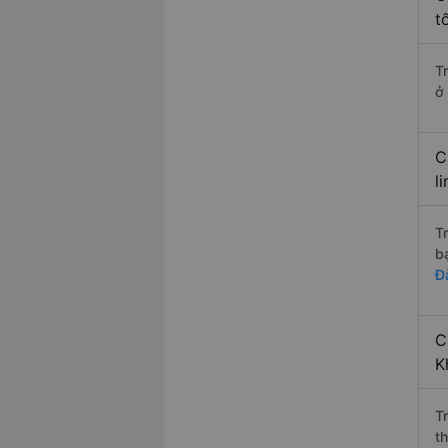
t
T
ở
C
l
T
b
Đ
C
K
T
t