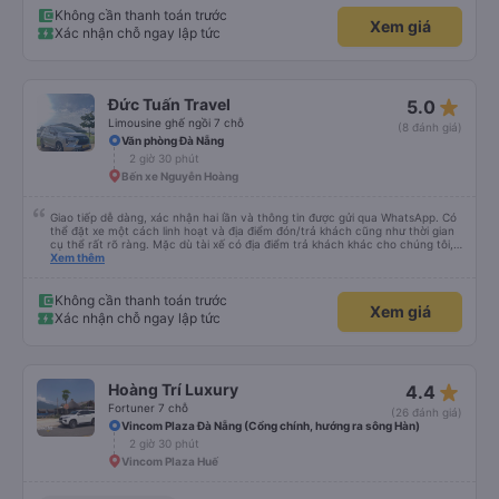
thấy tài xế chạy tuân thủ biến báo giới hạn tốc độ, ko sử dụng điện thoại khi
Không cần thanh toán trước
Xem giá
lái xe và rất tập trung, chuyển làn từ tốn và quan sát kỹ. Đón mình đi từ Đà
Xác nhận chỗ ngay lập tức
Nẵng 2:30 thì trả tại nhà lúc 5:00, trải nghiệm tốt nhất trong các nhà xe đã
từng đi.
star_rate
Đức Tuấn Travel
5.0
Limousine ghế ngồi 7 chỗ
(8 đánh giá)
Văn phòng Đà Nẵng
2 giờ 30 phút
Bến xe Nguyễn Hoàng
Giao tiếp dễ dàng, xác nhận hai lần và thông tin được gửi qua WhatsApp. Có
thể đặt xe một cách linh hoạt và địa điểm đón/trả khách cũng như thời gian
cụ thể rất rõ ràng. Mặc dù tài xế có địa điểm trả khách khác cho chúng tôi,
nhưng chúng tôi vẫn có thể đến địa điểm mình muốn.
Xem thêm
Không cần thanh toán trước
Xem giá
Xác nhận chỗ ngay lập tức
star_rate
Hoàng Trí Luxury
4.4
Fortuner 7 chỗ
(26 đánh giá)
Vincom Plaza Đà Nẵng (Cổng chính, hướng ra sông Hàn)
2 giờ 30 phút
Vincom Plaza Huế