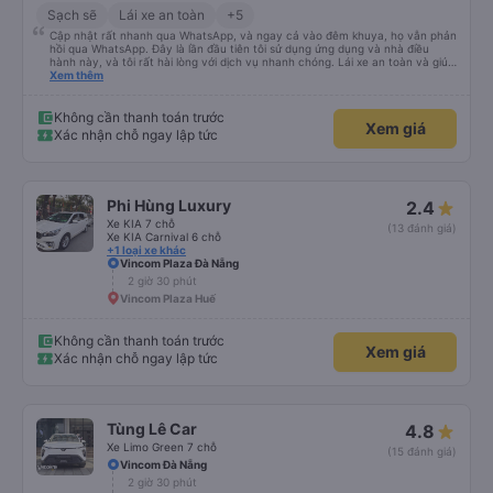
Sạch sẽ
Lái xe an toàn
+5
Cập nhật rất nhanh qua WhatsApp, và ngay cả vào đêm khuya, họ vẫn phản
hồi qua WhatsApp. Đây là lần đầu tiên tôi sử dụng ứng dụng và nhà điều
hành này, và tôi rất hài lòng với dịch vụ nhanh chóng. Lái xe an toàn và giúp
tôi đến khách sạn ở Huế, mặc dù tôi không báo trước khi đặt xe và tài xế đã
Xem thêm
hỏi tôi muốn đi đâu. Tôi rất cảm kích vì họ đã đón tôi tại địa điểm tôi muốn,
không giống như các nhà điều hành khác. Tôi đã quyết định sử dụng dịch vụ
của họ một lần nữa cho chuyến trở về Đà Nẵng.
Không cần thanh toán trước
Xem giá
Xác nhận chỗ ngay lập tức
Phi Hùng Luxury
2.4
Xe KIA 7 chỗ
(13 đánh giá)
Xe KIA Carnival 6 chỗ
+1 loại xe khác
Vincom Plaza Đà Nẵng
2 giờ 30 phút
Vincom Plaza Huế
Không cần thanh toán trước
Xem giá
Xác nhận chỗ ngay lập tức
Tùng Lê Car
4.8
Xe Limo Green 7 chỗ
(15 đánh giá)
Vincom Đà Nẵng
2 giờ 30 phút