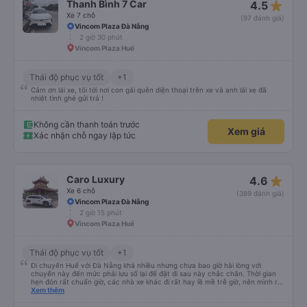
star_rate
Thanh Bình 7 Car
4.5
Xe 7 chỗ
(97 đánh giá)
Vincom Plaza Đà Nẵng
2 giờ 30 phút
Vincom Plaza Huế
Thái độ phục vụ tốt
+1
Cảm ơn lái xe, tôi tới nơi con gái quên diện thoại trên xe và anh lái xe đã
nhiệt tình ghé gửi trả !
Không cần thanh toán trước
Xem giá
Xác nhận chỗ ngay lập tức
star_rate
Caro Luxury
4.6
Xe 6 chỗ
(389 đánh giá)
Vincom Plaza Đà Nẵng
2 giờ 15 phút
Vincom Plaza Huế
Thái độ phục vụ tốt
+1
Đi chuyến Huế với Đà Nẵng khá nhiều nhưng chưa bao giờ hài lòng với
chuyến này đến mức phải lưu số lại để đặt đi sau này chắc chắn. Thời gian
hẹn đón rất chuẩn giờ, các nhà xe khác đi rất hay lề mề trễ giờ, nên mình rất
bất ngờ với sự đúng giờ của xe. Xe ngồi sạch sẽ, chạy khá êm, thơm tho mùi
Xem thêm
tinh dầu ko có bị hôi hay dơ. Xe đời mới. Tài xế nay mình đi bạn ốm ốm sinh
năm 90, lái xe rất cứng và cực kỳ an toàn. Lần đầu tiên đi tuyến này mà