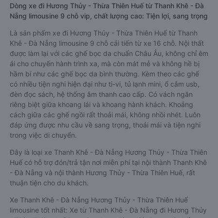
Dòng xe đi Hương Thủy - Thừa Thiên Huế từ Thanh Khê - Đà
Nẵng limousine 9 chỗ vip, chất lượng cao: Tiện lợi, sang trọng
Là sản phẩm xe đi Hương Thủy - Thừa Thiên Huế từ Thanh
Khê - Đà Nẵng limousine 9 chỗ cải tiến từ xe 16 chỗ. Nội thất
được làm lại với các ghế bọc da chuẩn Châu Âu, không chỉ êm
ái cho chuyến hành trình xa, mà còn mát mẻ và không hề bị
hầm bí như các ghế bọc da bình thường. Kèm theo các ghế
có nhiều tiện nghi hiện đại như ti-vi, tủ lạnh mini, ổ cắm usb,
đèn đọc sách, hệ thống âm thanh cao cấp. Có vách ngăn
riêng biệt giữa khoang lái và khoang hành khách. Khoảng
cách giữa các ghế ngồi rất thoải mái, không nhồi nhét. Luôn
đáp ứng được nhu cầu về sang trọng, thoải mái và tiện nghi
trong việc di chuyển.
Đây là loại xe Thanh Khê - Đà Nẵng Hương Thủy - Thừa Thiên
Huế có hỗ trợ đón/trả tận nơi miễn phí tại nội thành Thanh Khê
- Đà Nẵng và nội thành Hương Thủy - Thừa Thiên Huế, rất
thuận tiện cho du khách.
Xe Thanh Khê - Đà Nẵng Hương Thủy - Thừa Thiên Huế
limousine tốt nhất: Xe từ Thanh Khê - Đà Nẵng đi Hương Thủy