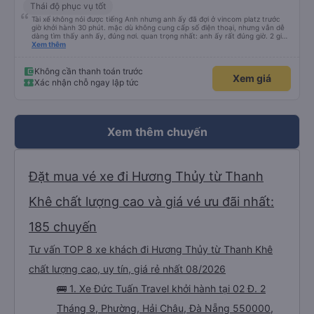
Thái độ phục vụ tốt
Tài xế không nói được tiếng Anh nhưng anh ấy đã đợi ở vincom platz trước
giờ khởi hành 30 phút. mặc dù không cung cấp số điện thoại, nhưng vẫn dễ
dàng tìm thấy anh ấy, đúng nơi. quan trọng nhất: anh ấy rất đúng giờ. 2 giờ
15 phút đến khách sạn của chúng tôi ở Đà Nẵng. tôi muốn boa tiền cho anh
Xem thêm
ấy nhưng ví của tôi lại ở trong hành lý, vì vậy tôi sẽ nói chúc mừng năm mới
ở đây, hy vọng anh ấy có thể nhìn thấy. Anh ấy là một tài xế rất giỏi!
Không cần thanh toán trước
Xem giá
Xác nhận chỗ ngay lập tức
Xem thêm chuyến
Đặt mua vé xe đi Hương Thủy từ Thanh
Khê chất lượng cao và giá vé ưu đãi nhất:
185 chuyến
Tư vấn TOP 8 xe khách đi Hương Thủy từ Thanh Khê
chất lượng cao, uy tín, giá rẻ nhất 08/2026
🚌 1. Xe Đức Tuấn Travel khởi hành tại 02 Đ. 2
Tháng 9, Phường, Hải Châu, Đà Nẵng 550000,