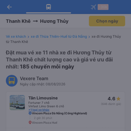
arrow_back
Tải app Vexere ngay!
Tải app Vexere
-30k
Mở app
Mở app
Nhận ưu đãi thành viên độc
-30k/ghế khi đặt vé máy bay qua
quyền
app
Thanh Khê
Hương Thủy
Chọn ngày
Vé xe khách
xe đi Thừa Thiên-Huế từ Đà Nẵng
xe đi Hương Thủy
từ Thanh Khê
Đặt mua vé xe 11 nhà xe đi Hương Thủy từ
Thanh Khê chất lượng cao và giá vé ưu đãi
nhất
: 185 chuyến mỗi ngày
Vexere Team
Ngày cập nhật: 08/08/2026
Tân Limousine
4.6
Fortuner 7 chỗ
(646 đánh giá)
Vinfast Limo Green 6 chỗ
+1 loại xe khác
Vincom Plaza Đà Nẵng (Cổng Highland)
2 giờ 30 phút
Vincom Plaza Huế