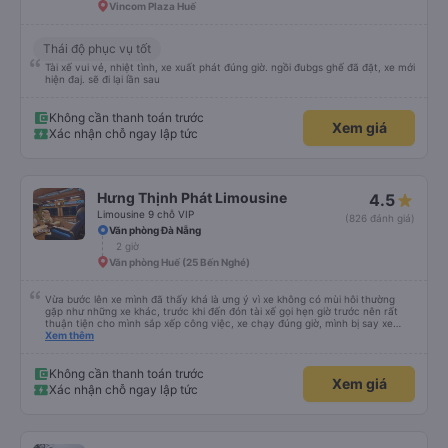
Vincom Plaza Huế
Thái độ phục vụ tốt
Tài xế vui vẻ, nhiệt tình, xe xuất phát đúng giờ. ngồi đubgs ghế đã đặt, xe mới
hiện đaj. sẽ đi lại lần sau
Không cần thanh toán trước
Xem giá
Xác nhận chỗ ngay lập tức
Hưng Thịnh Phát Limousine
4.5
Limousine 9 chỗ VIP
(826 đánh giá)
Văn phòng Đà Nẵng
2 giờ
Văn phòng Huế (25 Bến Nghé)
Vừa bước lên xe mình đã thấy khá là ưng ý vì xe không có mùi hôi thường
gặp như những xe khác, trước khi đến đón tài xế gọi hẹn giờ trước nên rất
thuận tiện cho mình sắp xếp công việc, xe chạy đúng giờ, mình bị say xe
nhưng khá là thoải mái trong chuyến xe này, tài xế dễ thương cực, Hưng
Xem thêm
Thịnh Phát sẽ là lựa chọn đầu tiên của mình mỗi khi di chuyển Huế - ĐN -
Huế
Không cần thanh toán trước
Xem giá
Xác nhận chỗ ngay lập tức