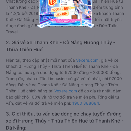
Chất lượng các xe khách đi Hương Thủy - Thừa Thiên Huế từ
Thanh Khê - Đà Nẵng được đánh giá 4.2, với điểm trung bình
là 4.2/5 bởi 2019 hành khách. Trong đó hãng xe khách Thanh
Khê - Đà Nẵng Hương Thủy - Thừa Thiên Huế tốt nhất tuyến
được đánh giá 5.0/5 bởi 8 hành khách là nhà xe Đức Tuấn
Travel.
2. Giá vé xe Thanh Khê - Đà Nẵng Hương Thủy -
Thừa Thiên Huế
Hiện tại, theo cập nhật mới nhất của
Vexere.com
, giá vé xe
khách đi Hương Thủy - Thừa Thiên Huế từ Thanh Khê - Đà
Nẵng có mức giá dao động từ 97000 đồng - 230000 đồng.
Trong đó, nhà xe Tân Limousine có giá vé rẻ nhất, chỉ 97000
đồng. Đặt vé xe Thanh Khê - Đà Nẵng Hương Thủy - Thừa
Thiên Huế chính hãng tại
Vexere.com
để có giá rẻ nhất, đảm
bảo giữ chỗ 100% và hỗ trợ đổi trả vé miễn phí. Tổng đài tư
vấn, đặt vé và đổi trả vé miễn phí:
1900 888684
.
3. Giới thiệu, tư vấn các dòng xe chạy tuyến đường
xe đi Hương Thủy - Thừa Thiên Huế từ Thanh Khê -
Đà Nẵng: