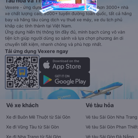
Tàu hoả và Thuê xe
Vexere - ứng dụng đặt vé đa phương tiện với hơn 3000+ nhà
xe chất lượng cao, 5000+ tuyến đường toàn quốc, tất cả hãng
bay và hãng tàu cùng dịch vụ thuê xe máy, xe du lịch phủ
khắp các tỉnh thành tại Việt Nam.
Ứng dụng hiển thị thông tin đầy đủ, minh bạch cùng vô vàn
tiện ích giúp người dùng so sánh và lựa chọn phương án di
chuyển tiết kiệm, nhanh chóng và phù hợp nhất.
Tải ứng dụng Vexere ngay
Vé xe khách
Vé tàu hỏa
Xe đi Buôn Mê Thuột từ Sài Gòn
Vé tàu Sài Gòn Nha Trang
Xe đi Vũng Tàu từ Sài Gòn
Vé tàu Sài Gòn Phan Thiết
Xe đi Nha Trang từ Sài Gòn
Vé tàu Sài Gòn Đà Nẵng