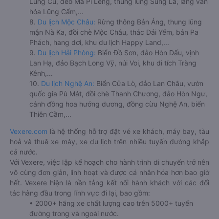
Lũng Cú, đèo Mã Pí Lèng, thung lũng Sủng Là, làng văn
hóa Lũng Cẩm,...
8.
Du lịch Mộc Châu:
Rừng thông Bản Áng, thung lũng
mận Nà Ka, đồi chè Mộc Châu, thác Dải Yếm, bản Pa
Phách, hang dơi, khu du lịch Happy Land,...
9.
Du lịch Hải Phòng:
Biển Đồ Sơn, đảo Hòn Dấu, vịnh
Lan Hạ, đảo Bạch Long Vỹ, núi Voi, khu di tích Tràng
Kênh,...
10.
Du lịch Nghệ An:
Biển Cửa Lò, đảo Lan Châu, vườn
quốc gia Pù Mát, đồi chè Thanh Chương, đảo Hòn Ngư,
cánh đồng hoa hướng dương, đồng cừu Nghệ An, biển
Thiên Cầm,...
Vexere.com
là hệ thống hỗ trợ đặt vé xe khách, máy bay, tàu
hoả và thuê xe máy, xe du lịch trên nhiều tuyến đường khắp
cả nước.
Với Vexere, việc lập kế hoạch cho hành trình di chuyển trở nên
vô cùng đơn giản, linh hoạt và được cá nhân hóa hơn bao giờ
hết. Vexere hiện là nền tảng kết nối hành khách với các đối
tác hàng đầu trong lĩnh vực đi lại, bao gồm:
• 2000+ hãng xe chất lượng cao trên 5000+ tuyến
đường trong và ngoài nước.