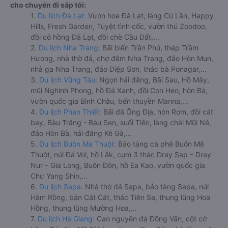
cho chuyến đi sắp tới:
1.
Du lịch Đà Lạt:
Vườn hoa Đà Lạt, làng Cù Lần, Happy
Hills, Fresh Garden, Tuyệt tình cốc, vườn thú Zoodoo,
đồi cỏ hồng Đà Lạt, đồi chè Cầu Đất,...
2.
Du lịch Nha Trang:
Bãi biển Trần Phú, tháp Trầm
Hương, nhà thờ đá, chợ đêm Nha Trang, đảo Hòn Mun,
nhà ga Nha Trang, đảo Điệp Sơn, thác bà Ponagar,...
3.
Du lịch Vũng Tàu:
Ngọn hải đăng, Bãi Sau, Hồ Mây,
mũi Nghinh Phong, hồ Đá Xanh, đồi Con Heo, hòn Bà,
vườn quốc gia Bình Châu, bến thuyền Marina,...
4.
Du lịch Phan Thiết:
Bãi đá Ông Địa, hòn Rơm, đồi cát
bay, Bàu Trắng - Bàu Sen, suối Tiên, làng chài Mũi Né,
đảo Hòn Bà, hải đăng Kê Gà,...
5.
Du lịch Buôn Ma Thuột:
Bảo tàng cà phê Buôn Mê
Thuột, núi Đá Voi, hồ Lắk, cụm 3 thác Dray Sap – Dray
Nur – Gia Long, Buôn Đôn, hồ Ea Kao, vườn quốc gia
Chư Yang Shin,...
6.
Du lịch Sapa:
Nhà thờ đá Sapa, bảo tàng Sapa, núi
Hàm Rồng, bản Cát Cát, thác Tiên Sa, thung lũng Hoa
Hồng, thung lũng Mường Hoa,...
7.
Du lịch Hà Giang:
Cao nguyên đá Đồng Văn, cột cờ