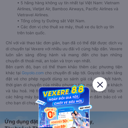
• 5 hãng hàng không uy tín nhất tại Việt Nam: Vietnam
Airlines, Vietjet Air, Bamboo Airways, Pacific Airlines và
Vietravel Airlines.
• Tổng công ty Đường sắt Việt Nam.
• Các đơn vị cho thuê xe máy, thuê xe du lịch uy tín
trên toàn quốc.
Chỉ với vài thao tác đơn giản, bạn đã có thể đặt được dịch vụ
di chuyển tại Vexere với nhiều ưu đãi vô cùng hấp dẫn. Vexere
luôn sẵn sàng đồng hành và mang đến cho bạn những
chuyến đi thoải mái, an toàn và trọn vẹn nhất.
Bên cạnh đó, bạn có thể tham khảo thêm các phương tiện
khác tại
Goyolo.com
cho chuyến đi sắp tới. Goyolo là nền tảng
đặt vé cho phép người dùng so sánh giá cả, giờ khởi hành,
thời gian di chuyển của nhiều phương tiện máy bay, xe khách
và tàu hoả. Hệ thống của Goyolo được liên kết trực tiếp với
các hãng máy bay, xe khách và tàu hoả, luôn đảm bảo có vé
cho bạn di chuyển.
Ứng dụng đặt vé Xe khách, Máy bay,