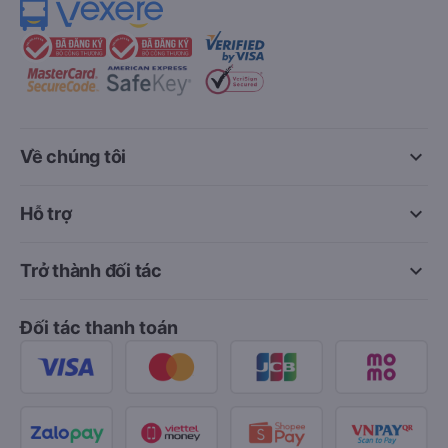
keyboard_arrow_down
Về chúng tôi
keyboard_arrow_down
Hỗ trợ
keyboard_arrow_down
Trở thành đối tác
Đối tác thanh toán