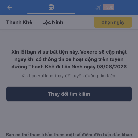
arrow_back
Tải app Vexere ngay!
Tải app Vexere
-30k
Mở app
Mở app
Nhận ưu đãi thành viên độc
-30k/ghế khi đặt vé máy bay qua
quyền
app
Thanh Khê
Lộc Ninh
Chọn ngày
Xin lỗi bạn vì sự bất tiện này. Vexere sẽ cập nhật
ngay khi có thông tin xe hoạt động trên tuyến
đường Thanh Khê đi Lộc Ninh ngày 08/08/2026
Xin bạn vui lòng thay đổi tuyến đường tìm kiếm
Thay đổi tìm kiếm
Bạn có thể tham khảo thêm một số điểm đến hấp dẫn khác