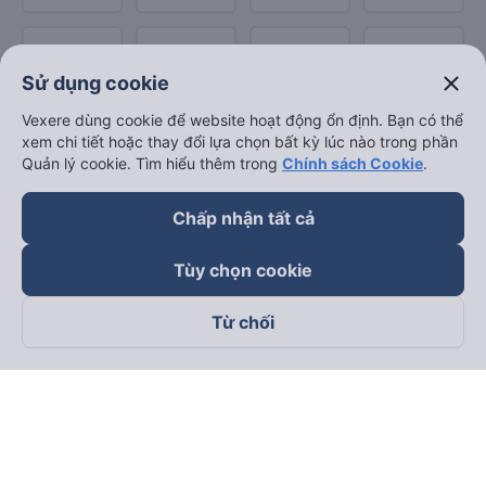
close
Sử dụng cookie
Vexere dùng cookie để website hoạt động ổn định. Bạn có thể
xem chi tiết hoặc thay đổi lựa chọn bất kỳ lúc nào trong phần
Quản lý cookie. Tìm hiểu thêm trong
Chính sách Cookie
.
Chấp nhận tất cả
Tùy chọn cookie
Từ chối
Theo dõi chúng tôi trên
Facebook
Tiktok
Youtube
Công ty TNHH Thương Mại Dịch Vụ Vexere