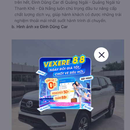
trên hết, Đình Dũng Car đi Quảng Ngãi - Quảng Ngãi từ
Thanh Khê - Đà Nẵng luôn chú trọng đầu tư nâng cấp
chất lượng dịch vụ, giúp hành khách có được những trải
nghiệm thoải mái nhất suốt hành trình di chuyển.
b. Hình ảnh xe Đình Dũng Car