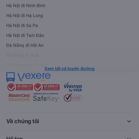
Hà Nội đi Ninh Bình
Hà Nội đi Hạ Long
Hà Nội đi Sa Pa
Hà Nội đi Tam Đảo
Đà Nẵng đi Hội An
Đà Nẵng đi Huế
Hải Phòng đi Hà Nội
Xem tất cả tuyến đường
keyboard_arrow_down
Về chúng tôi
Hỗ trợ