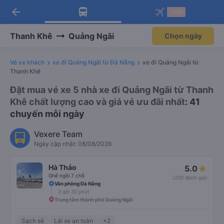
arrow_back
Tải app Vexere ngay!
Tải app Vexere
-30k
Mở app
Mở app
Nhận ưu đãi thành viên độc
-30k/ghế khi đặt vé máy bay qua
quyền
app
Thanh Khê
Quảng Ngãi
Chọn ngày
Vé xe khách
xe đi Quảng Ngãi từ Đà Nẵng
xe đi Quảng Ngãi từ
Thanh Khê
Đặt mua vé xe 5 nhà xe đi Quảng Ngãi từ Thanh
Khê chất lượng cao và giá vé ưu đãi nhất
: 41
chuyến mỗi ngày
Vexere Team
Ngày cập nhật: 08/08/2026
Hà Thảo
5.0
Ghế ngồi 7 chỗ
(200 đánh giá)
Văn phòng Đà Nẵng
3 giờ 30 phút
Trung tâm thành phố Quảng Ngãi
Sạch sẽ
Lái xe an toàn
+2