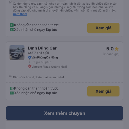
Xe đón đúng giờ, sạch sẽ, chạy an toàn. Mình đặt xe lúc 5h chiều đón ở sân
bay Đà Nẵng về Quảng Ngãi, nhưng vì mọi thứ xong sớm nên nhà xe linh
động sắp xếp cho mình đi chuyến 4h chiều. Mình còn làm rớt đồ, mãi mấy
ngày sau mới phát hiện ra, và phía nhà xe cũng giúp mình tìm lại. Lần sau
Xem thêm
nếu di chuyển Đà Nẵng - Quảng Ngãi thì mình sẽ đi tiếp với nhà xe Hà Thảo.
Không cần thanh toán trước
Xem giá
Xác nhận chỗ ngay lập tức
Đình Dũng Car
5.0
Ghế 7 chỗ ngồi
(2 đánh giá)
Văn Phòng Đà Nẵng
2 giờ 50 phút
Vincom Plaza Quảng Ngãi
Đến sớm hơn dự kiến. Lái xe an toàn!
Không cần thanh toán trước
Xem giá
Xác nhận chỗ ngay lập tức
Xem thêm chuyến