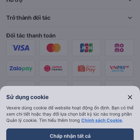
keyboard_arrow_down
keyboard_arrow_down
Trở thành đối tác
Đối tác thanh toán
close
Sử dụng cookie
Vexere dùng cookie để website hoạt động ổn định. Bạn có thể
xem chi tiết hoặc thay đổi lựa chọn bất kỳ lúc nào trong phần
Quản lý cookie. Tìm hiểu thêm trong
Chính sách Cookie
.
Chấp nhận tất cả