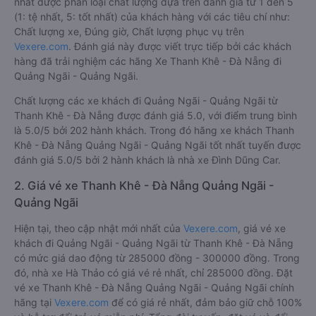
nhất được phân loại chất lượng dựa trên đánh giá từ 1 đến 5
(1: tệ nhất, 5: tốt nhất) của khách hàng với các tiêu chí như:
Chất lượng xe, Đúng giờ, Chất lượng phục vụ trên
Vexere.com
. Đánh giá này được viết trực tiếp bởi các khách
hàng đã trải nghiệm các hãng Xe Thanh Khê - Đà Nẵng đi
Quảng Ngãi - Quảng Ngãi.
Chất lượng các xe khách đi Quảng Ngãi - Quảng Ngãi từ
Thanh Khê - Đà Nẵng được đánh giá 5.0, với điểm trung bình
là 5.0/5 bởi 202 hành khách. Trong đó hãng xe khách Thanh
Khê - Đà Nẵng Quảng Ngãi - Quảng Ngãi tốt nhất tuyến được
đánh giá 5.0/5 bởi 2 hành khách là nhà xe Đình Dũng Car.
2. Giá vé xe Thanh Khê - Đà Nẵng Quảng Ngãi -
Quảng Ngãi
Hiện tại, theo cập nhật mới nhất của
Vexere.com
, giá vé xe
khách đi Quảng Ngãi - Quảng Ngãi từ Thanh Khê - Đà Nẵng
có mức giá dao động từ 285000 đồng - 300000 đồng. Trong
đó, nhà xe Hà Thảo có giá vé rẻ nhất, chỉ 285000 đồng. Đặt
vé xe Thanh Khê - Đà Nẵng Quảng Ngãi - Quảng Ngãi chính
hãng tại
Vexere.com
để có giá rẻ nhất, đảm bảo giữ chỗ 100%