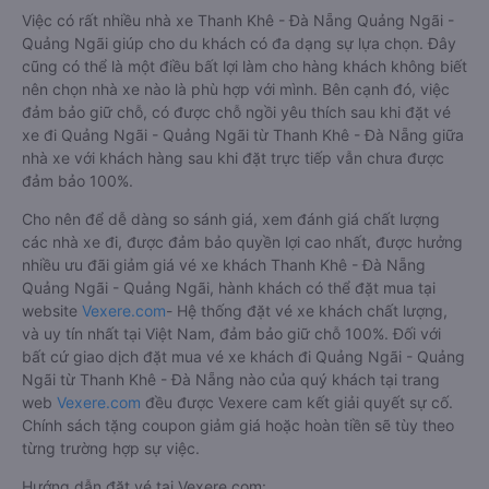
Việc có rất nhiều nhà xe Thanh Khê - Đà Nẵng Quảng Ngãi -
Quảng Ngãi giúp cho du khách có đa dạng sự lựa chọn. Đây
cũng có thể là một điều bất lợi làm cho hàng khách không biết
nên chọn nhà xe nào là phù hợp với mình. Bên cạnh đó, việc
đảm bảo giữ chỗ, có được chỗ ngồi yêu thích sau khi đặt vé
xe đi Quảng Ngãi - Quảng Ngãi từ Thanh Khê - Đà Nẵng giữa
nhà xe với khách hàng sau khi đặt trực tiếp vẫn chưa được
đảm bảo 100%.
Cho nên để dễ dàng so sánh giá, xem đánh giá chất lượng
các nhà xe đi, được đảm bảo quyền lợi cao nhất, được hưởng
nhiều ưu đãi giảm giá vé xe khách Thanh Khê - Đà Nẵng
Quảng Ngãi - Quảng Ngãi, hành khách có thể đặt mua tại
website
Vexere.com
- Hệ thống đặt vé xe khách chất lượng,
và uy tín nhất tại Việt Nam, đảm bảo giữ chỗ 100%. Đối với
bất cứ giao dịch đặt mua vé xe khách đi Quảng Ngãi - Quảng
Ngãi từ Thanh Khê - Đà Nẵng nào của quý khách tại trang
web
Vexere.com
đều được Vexere cam kết giải quyết sự cố.
Chính sách tặng coupon giảm giá hoặc hoàn tiền sẽ tùy theo
từng trường hợp sự việc.
Hướng dẫn đặt vé tại Vexere.com: