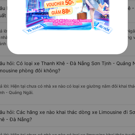
âu hỏi: Review xe đi Sơn Tịnh - Quảng Ngãi từ Thanh Khê -
uất sắc, cao cấp nhất?
rả lời: Những hãng xe đi Thanh Khê - Đà Nẵng Sơn Tịnh - Quảng Ngãi
à nhà xe Hà Thảo đi Sơn Tịnh - Quảng Ngãi từ Thanh Khê - Đà Nẵng v
ánh giá của khách hàng).
âu hỏi: Có loại xe Thanh Khê - Đà Nẵng Sơn Tịnh - Quảng 
imousine phòng đôi không?
rả lời: Hiện tại chưa có nhà xe nào có loại xe giường nằm đôi khai t
ịnh - Quảng Ngãi.
âu hỏi: Các hãng xe nào khai thác dòng xe Limousine đi S
hê - Đà Nẵng?
rả lời: Hiện tại chưa có nhà xe nào có loại xe limousine khai thác tu