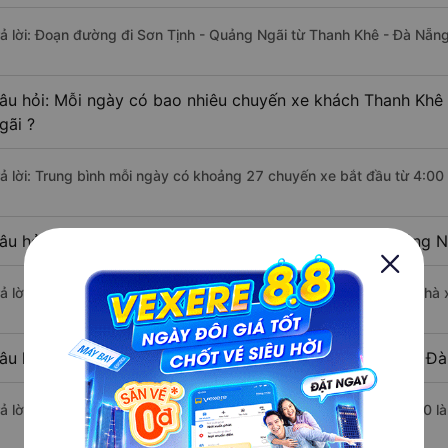
rả lời: Đoạn đường đi Sơn Tịnh - Quảng Ngãi từ Thanh Khê - Đà Nẵn
âu hỏi: Mỗi ngày có bao nhiêu chuyến xe khách Thanh Khê
gãi ?
rả lời: Trung bình mỗi ngày có khoảng 27 chuyến xe bắt đầu từ 4:00
âu hỏi: Nhà xe đi Thanh Khê - Đà Nẵng Sơn Tịnh - Quảng N
rả lời: Chuyến xe có giờ xuất phát sớm nhất vào lúc 4:00 là của nhà
âu hỏi: Nhà xe đi Sơn Tịnh - Quảng Ngãi từ Thanh Khê - Đà
rả lời: Chuyến xe có giờ xuất phát trễ (muộn) nhất là vào lúc 17:00 l