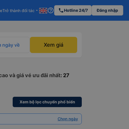
help_outline
phone
Hotline 24/7
Đăng nhập
re
Trở thành đối tác
arrow_drop_down
Xem giá
 ngày về
ao và giá vé ưu đãi nhất
: 27
Xem bộ lọc chuyến phổ biến
Chọn ngày