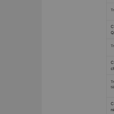
T
C
Q
Tr
C
c
T
ti
C
n