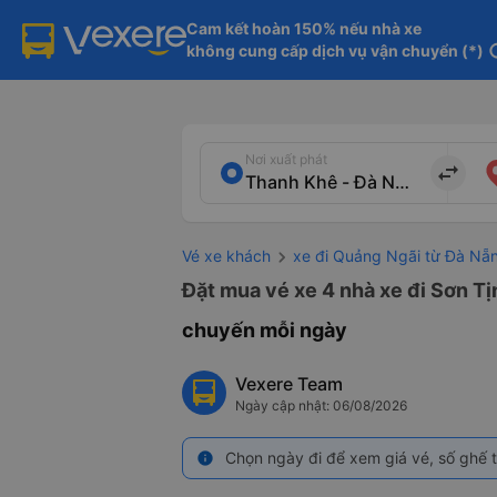
Cam kết hoàn 150% nếu nhà xe

không cung cấp dịch vụ vận chuyển (*)
in
Nơi xuất phát
import_export
Vé xe khách
xe đi Quảng Ngãi từ Đà Nẵ
Đặt mua vé xe 4 nhà xe đi Sơn Tị
chuyến mỗi ngày
Vexere Team
Ngày cập nhật: 06/08/2026
Chọn ngày đi để xem giá vé, số ghế t
info