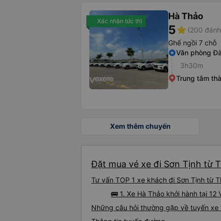
Hà Thảo
Xác nhận tức thì
5
star
(200 đánh
Ghế ngồi 7 chỗ
Văn phòng Đ
3h30m
Trung tâm th
Xem thêm chuyến
Đặt mua vé xe đi Sơn Tịnh từ 
Tư vấn TOP 1 xe khách đi Sơn Tịnh từ T
🚌 1. Xe Hà Thảo khởi hành tại 1
Những câu hỏi thường gặp về tuyến xe 