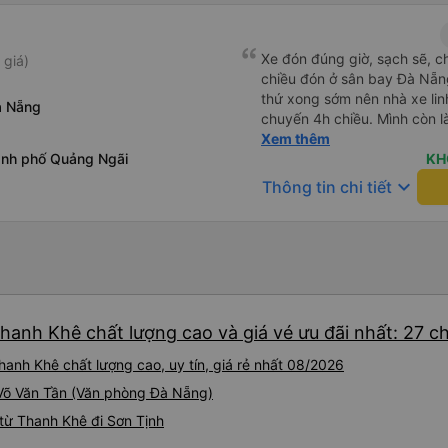
Xe đón đúng giờ, sạch sẽ, c
 giá)
chiều đón ở sân bay Đà Nẵn
thứ xong sớm nên nhà xe lin
à Nẵng
chuyến 4h chiều. Mình còn l
phát hiện ra, và phía nhà xe
Xem thêm
ành phố Quảng Ngãi
nếu di chuyển Đà Nẵng - Quả
KH
nhà xe Hà Thảo.
keyboard_arrow_down
Thông tin chi tiết
Thanh Khê chất lượng cao và giá vé ưu đãi nhất: 27 c
hanh Khê chất lượng cao, uy tín, giá rẻ nhất 08/2026
2 Võ Văn Tần (Văn phòng Đà Nẵng)
từ Thanh Khê đi Sơn Tịnh