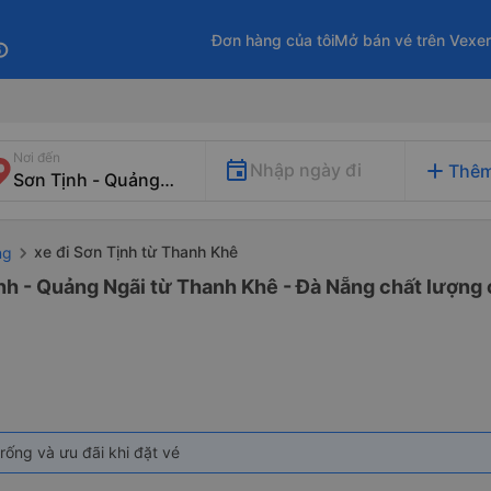
Đơn hàng của tôi
Mở bán vé trên Vexe
fo
Nơi đến
add
Nhập ngày đi
Thêm
xe đi Sơn Tịnh từ Thanh Khê
ng
nh - Quảng Ngãi từ Thanh Khê - Đà Nẵng chất lượng c
rống và ưu đãi khi đặt vé