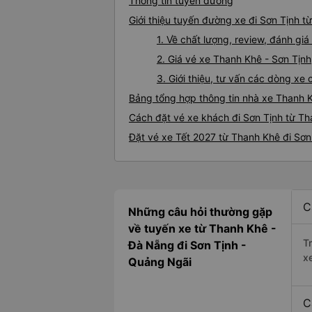
Thông tin tuyến đường
Giới thiệu tuyến đường xe đi Sơn Tịnh t
1. Về chất lượng, review, đánh gi
2. Giá vé xe Thanh Khê - Sơn Tịnh
3. Giới thiệu, tư vấn các dòng x
Bảng tổng hợp thông tin nhà xe Thanh K
Cách đặt vé xe khách đi Sơn Tịnh từ Th
Đặt vé xe Tết 2027 từ Thanh Khê đi Sơn
C
Những câu hỏi thường gặp
về tuyến xe từ Thanh Khê -
T
Đà Nẵng đi Sơn Tịnh -
x
Quảng Ngãi
C