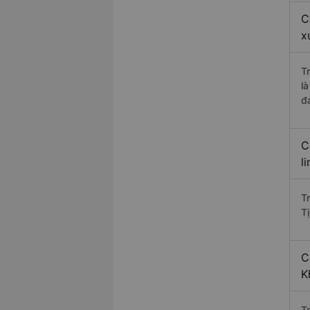
C
x
T
l
đ
C
l
T
T
C
K
T