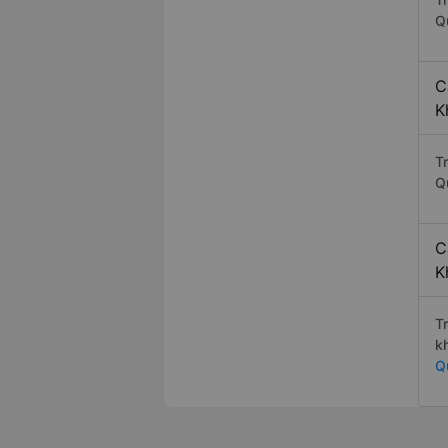
Q
C
K
T
Q
C
K
T
k
Q