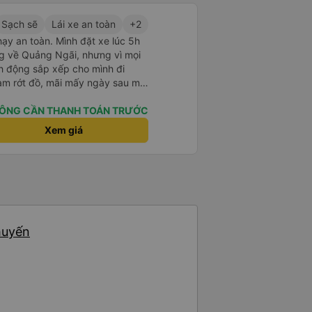
Sạch sẽ
Lái xe an toàn
+2
hạy an toàn. Mình đặt xe lúc 5h
g về Quảng Ngãi, nhưng vì mọi
h động sắp xếp cho mình đi
àm rớt đồ, mãi mấy ngày sau mới
 cũng giúp mình tìm lại. Lần sau
ng Ngãi thì mình sẽ đi tiếp với
ÔNG CẦN THANH TOÁN TRƯỚC
Xem giá
huyến