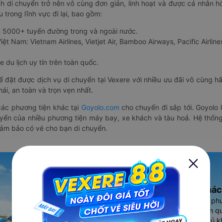
nh di chuyển trở nên vô cùng đơn giản, linh hoạt và được cá nhân h
 trong lĩnh vực đi lại, bao gồm:
n 5000+ tuyến đường trong và ngoài nước.
ệt Nam: Vietnam Airlines, Vietjet Air, Bamboo Airways, Pacific Airlines
 du lịch uy tín trên toàn quốc.
thể đặt được dịch vụ di chuyển tại Vexere với nhiều ưu đãi vô cùng 
i, an toàn và trọn vẹn nhất.
ác phương tiện khác tại
Goyolo.com
cho chuyến đi sắp tới. Goyolo
huyển của nhiều phương tiện máy bay, xe khách và tàu hoả. Hệ thống
đảm bảo có vé cho bạn di chuyển.
Ứng dụng đặt vé Xe khác
Vexere - ứng dụng đặt vé đa ph
cao, 5000+ tuyến đường toàn qu
vụ thuê xe máy, xe du lịch phủ k