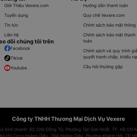
Giới Thiệu Vexere.com
Hướng dẫn thanh toán
Tuyển dụng
Quy chế Vexere.com
Tin tức
Chính sách bảo mật thông 
Liên hệ
Chính sách bảo mật thanh
eo dõi chúng tôi trên
toán
Facebook
Chính sách và quy trình giả
quyết tranh chấp, khiếu nạ
Tiktok
Câu hỏi thường gặp
Youtube
Công ty TNHH Thương Mại Dịch Vụ Vexere
 ký kinh doanh: 8C Chữ Đồng Tử, Phường Tân Sơn Nhất, TP. Hồ Chí M
nhà H3 Circo Hoàng Diệu, 384 Hoàng Diệu, Phường Khánh Hội, TP Hồ