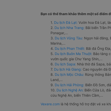
Bạn có thể tham khảo thêm một số điểm đế
1.
Du lịch Đà Lạt:
Vườn hoa Đà Lạt, là
2.
Du lịch Nha Trang:
Bãi biển Trần 
Ponagar,...
3.
Du lịch Vũng Tàu:
Ngọn hải đăng, 
Marina,...
4.
Du lịch Phan Thiết:
Bãi đá Ông Địa,
5.
Du lịch Buôn Ma Thuột:
Bảo tàng c
vườn quốc gia Chư Yang Shin,...
6.
Du lịch Sapa:
Nhà thờ đá Sapa, bả
7.
Du lịch Hà Giang:
Cao nguyên đá Đồ
8.
Du lịch Mộc Châu:
Rừng thông Bản 
Land,...
9.
Du lịch Hải Phòng:
Biển Đồ Sơn, đả
10.
Du lịch Nghệ An:
Biển Cửa Lò, đ
cừu Nghệ An, biển Thiên Cầm,...
Vexere.com
là hệ thống hỗ trợ đặt vé xe k