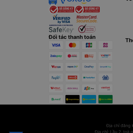
Đối tác thanh toán
Th
Địa chỉ đăng
Địa chỉ
:
Lầu 2, toà 