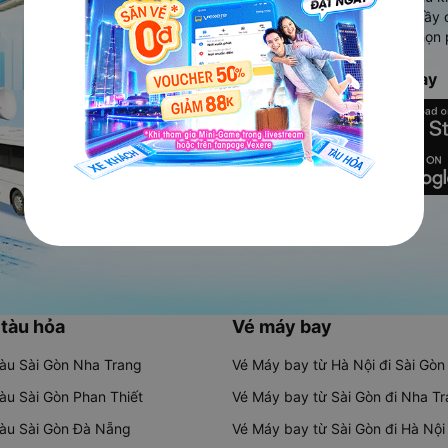
Ứng dụng hiển thị thông tin đầy 
người dùng so sánh và lựa chọn 
chóng và phù hợp nhất.
Tải ứng dụng Vexere ngay
 tàu hỏa
Vé máy bay
tàu Sài Gòn Nha Trang
Vé Máy bay từ Hà Nội đi Sài Gòn
tàu Sài Gòn Phan Thiết
Vé Máy bay từ Sài Gòn đi Nha T
tàu Sài Gòn Đà Nẵng
Vé Máy bay từ Sài Gòn đi Hà Nội