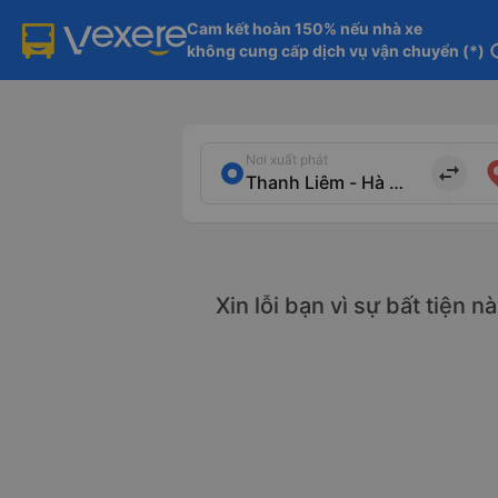
Cam kết hoàn 150% nếu nhà xe

không cung cấp dịch vụ vận chuyển (*)
in
Nơi xuất phát
import_export
Xin lỗi bạn vì sự bất tiện 