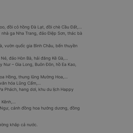
o, đồi cỏ hồng Đà Lạt, đồi chè Cầu Đất,...
 nhà ga Nha Trang, đảo Điệp Sơn, thác bà
à, vườn quốc gia Bình Châu, bến thuyền
 Né, đảo Hòn Bà, hải đăng Kê Gà,...
y Nur – Gia Long, Buôn Đôn, hồ Ea Kao,
Hoa Hồng, thung lũng Mường Hoa,...
văn hóa Lũng Cẩm,...
a Phách, hang dơi, khu du lịch Happy
 Kênh,...
n Ngư, cánh đồng hoa hướng dương, đồng
đường khắp cả nước.