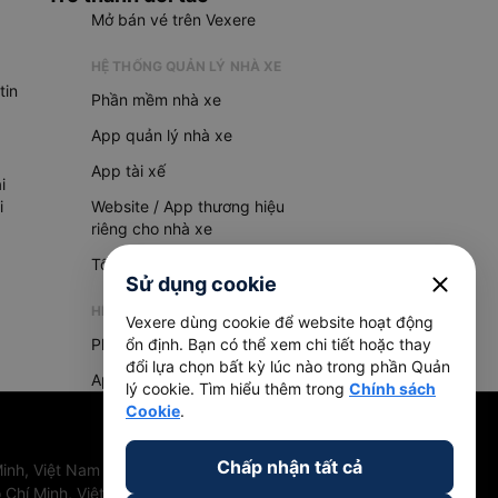
Mở bán vé trên Vexere
HỆ THỐNG QUẢN LÝ NHÀ XE
tin
Phần mềm nhà xe
App quản lý nhà xe
App tài xế
i
i
Website / App thương hiệu
riêng cho nhà xe
Tổng đài AI
close
Sử dụng cookie
HỆ THỐNG QUẢN LÝ HÀNG HOÁ
Vexere dùng cookie để website hoạt động
Phần mềm quản lý hàng hoá
ổn định. Bạn có thể xem chi tiết hoặc thay
đổi lựa chọn bất kỳ lúc nào trong phần Quản
App quản lý hàng hoá
lý cookie. Tìm hiểu thêm trong
Chính sách
Cookie
.
Chấp nhận tất cả
inh, Việt Nam
 Chí Minh, Việt Nam