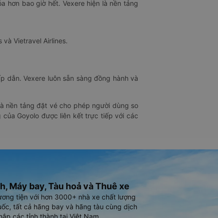
óa hơn bao giờ hết. Vexere hiện là nền tảng
 và Vietravel Airlines.
hấp dẫn. Vexere luôn sẵn sàng đồng hành và
 là nền tảng đặt vé cho phép người dùng so
 của Goyolo được liên kết trực tiếp với các
h, Máy bay, Tàu hoả và Thuê xe
ương tiện với hơn 3000+ nhà xe chất lượng
ốc, tất cả hãng bay và hãng tàu cùng dịch
hắp các tỉnh thành tại Việt Nam.