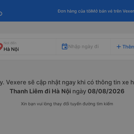
Đơn hàng của tôi
Mở bán vé trên Vexe
fo
Nơi đến
add
Nhập ngày đi
Thêm
này. Vexere sẽ cập nhật ngay khi có thông tin xe
h
Thanh Liêm đi Hà Nội
ngày
08/08/2026
Xin bạn vui lòng thay đổi tuyến đường tìm kiếm