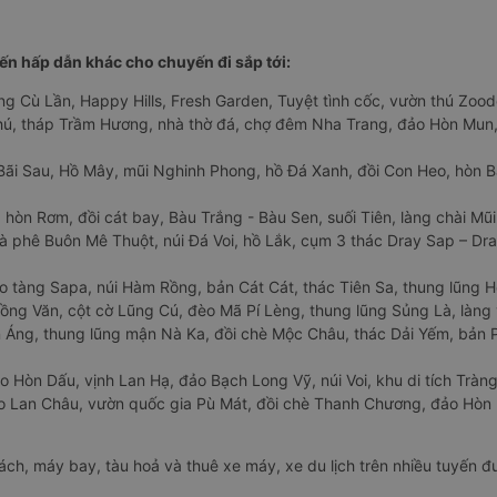
n hấp dẫn khác cho chuyến đi sắp tới:
ng Cù Lần, Happy Hills, Fresh Garden, Tuyệt tình cốc, vườn thú Zoodo
Phú, tháp Trầm Hương, nhà thờ đá, chợ đêm Nha Trang, đảo Hòn Mun,
Bãi Sau, Hồ Mây, mũi Nghinh Phong, hồ Đá Xanh, đồi Con Heo, hòn B
 hòn Rơm, đồi cát bay, Bàu Trắng - Bàu Sen, suối Tiên, làng chài Mũi
à phê Buôn Mê Thuột, núi Đá Voi, hồ Lắk, cụm 3 thác Dray Sap – Dra
o tàng Sapa, núi Hàm Rồng, bản Cát Cát, thác Tiên Sa, thung lũng 
ng Văn, cột cờ Lũng Cú, đèo Mã Pí Lèng, thung lũng Sủng Là, làng 
Áng, thung lũng mận Nà Ka, đồi chè Mộc Châu, thác Dải Yếm, bản P
o Hòn Dấu, vịnh Lan Hạ, đảo Bạch Long Vỹ, núi Voi, khu di tích Tràng
ảo Lan Châu, vườn quốc gia Pù Mát, đồi chè Thanh Chương, đảo Hò
hách, máy bay, tàu hoả và thuê xe máy, xe du lịch trên nhiều tuyến 