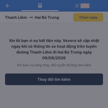
arrow_back
Tải app Vexere ngay!
Tải app Vexere
-30k
Mở app
Mở app
Nhận ưu đãi thành viên độc
-30k/ghế khi đặt vé máy bay qua
quyền
app
Thanh Liêm
Hai Bà Trưng
Chọn ngày
Xin lỗi bạn vì sự bất tiện này. Vexere sẽ cập nhật
ngay khi có thông tin xe hoạt động trên tuyến
đường Thanh Liêm đi Hai Bà Trưng ngày
09/08/2026
Xin bạn vui lòng thay đổi tuyến đường tìm kiếm
Thay đổi tìm kiếm