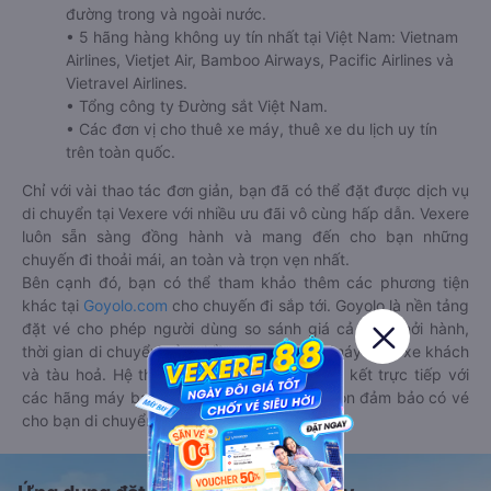
đường trong và ngoài nước.
• 5 hãng hàng không uy tín nhất tại Việt Nam: Vietnam
Airlines, Vietjet Air, Bamboo Airways, Pacific Airlines và
Vietravel Airlines.
• Tổng công ty Đường sắt Việt Nam.
• Các đơn vị cho thuê xe máy, thuê xe du lịch uy tín
trên toàn quốc.
Chỉ với vài thao tác đơn giản, bạn đã có thể đặt được dịch vụ
di chuyển tại Vexere với nhiều ưu đãi vô cùng hấp dẫn. Vexere
luôn sẵn sàng đồng hành và mang đến cho bạn những
chuyến đi thoải mái, an toàn và trọn vẹn nhất.
Bên cạnh đó, bạn có thể tham khảo thêm các phương tiện
khác tại
Goyolo.com
cho chuyến đi sắp tới. Goyolo là nền tảng
đặt vé cho phép người dùng so sánh giá cả, giờ khởi hành,
thời gian di chuyển của nhiều phương tiện máy bay, xe khách
và tàu hoả. Hệ thống của Goyolo được liên kết trực tiếp với
các hãng máy bay, xe khách và tàu hoả, luôn đảm bảo có vé
cho bạn di chuyển.