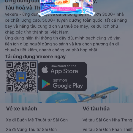
Ứng dụng đặt vé Xe khách, Máy bay,
Tàu hoả và Thuê xe
Vexere - ứng dụng đặt vé đa phương tiện với hơn 3000+ nhà
xe chất lượng cao, 5000+ tuyến đường toàn quốc, tất cả hãng
bay và hãng tàu cùng dịch vụ thuê xe máy, xe du lịch phủ
khắp các tỉnh thành tại Việt Nam.
Ứng dụng hiển thị thông tin đầy đủ, minh bạch cùng vô vàn
tiện ích giúp người dùng so sánh và lựa chọn phương án di
chuyển tiết kiệm, nhanh chóng và phù hợp nhất.
Tải ứng dụng Vexere ngay
Vé xe khách
Vé tàu hỏa
Xe đi Buôn Mê Thuột từ Sài Gòn
Vé tàu Sài Gòn Nha Trang
Xe đi Vũng Tàu từ Sài Gòn
Vé tàu Sài Gòn Phan Thiết