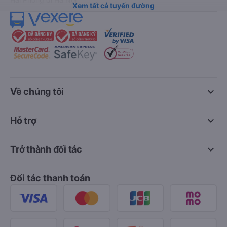
Xem tất cả tuyến đường
keyboard_arrow_down
Về chúng tôi
keyboard_arrow_down
Hỗ trợ
keyboard_arrow_down
Trở thành đối tác
Đối tác thanh toán