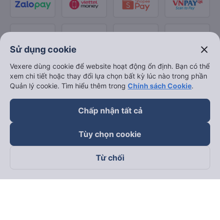
close
Sử dụng cookie
Vexere dùng cookie để website hoạt động ổn định. Bạn có thể
xem chi tiết hoặc thay đổi lựa chọn bất kỳ lúc nào trong phần
Quản lý cookie. Tìm hiểu thêm trong
Chính sách Cookie
.
Chấp nhận tất cả
Tùy chọn cookie
Từ chối
Theo dõi chúng tôi trên
Facebook
Tiktok
Youtube
Công ty TNHH Thương Mại Dịch Vụ Vexere