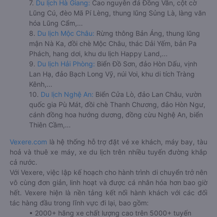
7.
Du lịch Hà Giang:
Cao nguyên đá Đồng Văn, cột cờ
Lũng Cú, đèo Mã Pí Lèng, thung lũng Sủng Là, làng văn
hóa Lũng Cẩm,...
8.
Du lịch Mộc Châu:
Rừng thông Bản Áng, thung lũng
mận Nà Ka, đồi chè Mộc Châu, thác Dải Yếm, bản Pa
Phách, hang dơi, khu du lịch Happy Land,...
9.
Du lịch Hải Phòng:
Biển Đồ Sơn, đảo Hòn Dấu, vịnh
Lan Hạ, đảo Bạch Long Vỹ, núi Voi, khu di tích Tràng
Kênh,...
10.
Du lịch Nghệ An:
Biển Cửa Lò, đảo Lan Châu, vườn
quốc gia Pù Mát, đồi chè Thanh Chương, đảo Hòn Ngư,
cánh đồng hoa hướng dương, đồng cừu Nghệ An, biển
Thiên Cầm,...
Vexere.com
là hệ thống hỗ trợ đặt vé xe khách, máy bay, tàu
hoả và thuê xe máy, xe du lịch trên nhiều tuyến đường khắp
cả nước.
Với Vexere, việc lập kế hoạch cho hành trình di chuyển trở nên
vô cùng đơn giản, linh hoạt và được cá nhân hóa hơn bao giờ
hết. Vexere hiện là nền tảng kết nối hành khách với các đối
tác hàng đầu trong lĩnh vực đi lại, bao gồm:
• 2000+ hãng xe chất lượng cao trên 5000+ tuyến