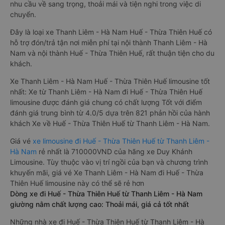
nhu cầu về sang trọng, thoải mái và tiện nghi trong việc di
chuyển.
Đây là loại xe Thanh Liêm - Hà Nam Huế - Thừa Thiên Huế có
hỗ trợ đón/trả tận nơi miễn phí tại nội thành Thanh Liêm - Hà
Nam và nội thành Huế - Thừa Thiên Huế, rất thuận tiện cho du
khách.
Xe Thanh Liêm - Hà Nam Huế - Thừa Thiên Huế limousine tốt
nhất: Xe từ Thanh Liêm - Hà Nam đi Huế - Thừa Thiên Huế
limousine được đánh giá chung có chất lượng Tốt với điểm
đánh giá trung bình từ 4.0/5 dựa trên 821 phản hồi của hành
khách Xe về Huế - Thừa Thiên Huế từ Thanh Liêm - Hà Nam.
Giá vé
xe limousine đi Huế - Thừa Thiên Huế từ Thanh Liêm -
Hà Nam
rẻ nhất là 710000VND của hãng xe Duy Khánh
Limousine. Tùy thuộc vào vị trí ngồi của bạn và chương trình
khuyến mãi, giá vé Xe Thanh Liêm - Hà Nam đi Huế - Thừa
Thiên Huế limousine này có thể sẽ rẻ hơn
Dòng xe đi Huế - Thừa Thiên Huế từ Thanh Liêm - Hà Nam
giường nằm chất lượng cao: Thoải mái, giá cả tốt nhất
Những nhà xe đi Huế - Thừa Thiên Huế từ Thanh Liêm - Hà