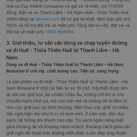
nhà xe Duy Khánh Limousine có giá vé rẻ nhất, chỉ 710000
đồng. Đặt vé xe Thanh Liêm - Hà Nam Huế - Thừa Thiên Huế
chính hãng tại
Vexere.com
để có giá rẻ nhất, đảm bảo giữ chỗ
100% và hỗ trợ đổi trả vé miễn phí. Tổng đài tư vấn, đặt vé và
đổi trả vé miễn phí:
1900 888684
.
3. Giới thiệu, tư vấn các dòng xe chạy tuyến đường
xe đi Huế - Thừa Thiên Huế từ Thanh Liêm - Hà
Nam:
Dòng xe đi Huế - Thừa Thiên Huế từ Thanh Liêm - Hà Nam
limousine 9 chỗ vip, chất lượng cao: Tiện lợi, sang trọng
Là sản phẩm xe đi Huế - Thừa Thiên Huế từ Thanh Liêm - Hà
Nam limousine 9 chỗ cải tiến từ xe 16 chỗ. Nội thất được làm
lại với các ghế bọc da chuẩn Châu Âu, không chỉ êm ái cho
chuyến hành trình xa, mà còn mát mẻ và không hề bị hầm bí
như các ghế bọc da bình thường. Kèm theo các ghế có nhiều
tiện nghi hiện đại như ti-vi, tủ lạnh mini, ổ cắm usb, đèn đọc
sách, hệ thống âm thanh cao cấp. Có vách ngăn riêng biệt
giữa khoang lái và khoang hành khách. Khoảng cách giữa các
ghế ngồi rất thoải mái, không nhồi nhét. Luôn đáp ứng được