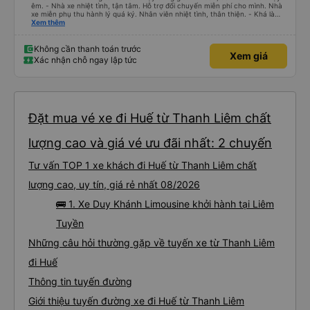
êm. - Nhà xe nhiệt tình, tận tâm. Hỗ trợ đổi chuyến miễn phí cho mình. Nhà
xe miễn phụ thu hành lý quá ký. Nhân viên nhiệt tình, thân thiện. - Khá là
thích tài xế. Lái xe an toàn. Chu đáo, thân thiện, nhiệt tình. - Xe ngồi thoải
Xem thêm
mái, có massage, có ổ cắm sạc. - Giữa trời mưa bão, mình vẫn kịp giờ
check-in sân bay nên cho 5 sao.
Không cần thanh toán trước
Xem giá
Xác nhận chỗ ngay lập tức
Đặt mua vé xe đi Huế từ Thanh Liêm chất
lượng cao và giá vé ưu đãi nhất: 2 chuyến
Tư vấn TOP 1 xe khách đi Huế từ Thanh Liêm chất
lượng cao, uy tín, giá rẻ nhất 08/2026
🚌 1. Xe Duy Khánh Limousine khởi hành tại Liêm
Tuyền
Những câu hỏi thường gặp về tuyến xe từ Thanh Liêm
đi Huế
Thông tin tuyến đường
Giới thiệu tuyến đường xe đi Huế từ Thanh Liêm