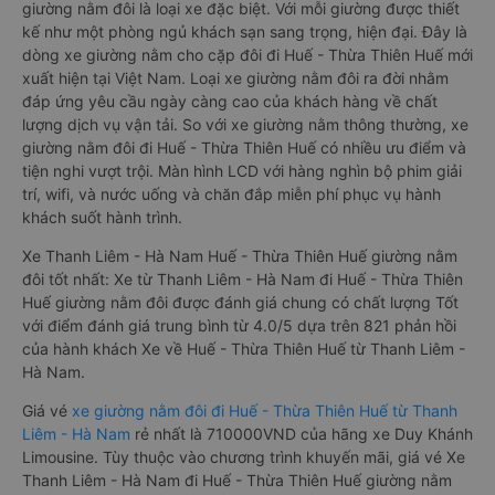
giường nằm đôi là loại xe đặc biệt. Với mỗi giường được thiết
kế như một phòng ngủ khách sạn sang trọng, hiện đại. Đây là
dòng xe giường nằm cho cặp đôi đi Huế - Thừa Thiên Huế mới
xuất hiện tại Việt Nam. Loại xe giường nằm đôi ra đời nhằm
đáp ứng yêu cầu ngày càng cao của khách hàng về chất
lượng dịch vụ vận tải. So với xe giường nằm thông thường, xe
giường nằm đôi đi Huế - Thừa Thiên Huế có nhiều ưu điểm và
tiện nghi vượt trội. Màn hình LCD với hàng nghìn bộ phim giải
trí, wifi, và nước uống và chăn đắp miễn phí phục vụ hành
khách suốt hành trình.
Xe Thanh Liêm - Hà Nam Huế - Thừa Thiên Huế giường nằm
đôi tốt nhất: Xe từ Thanh Liêm - Hà Nam đi Huế - Thừa Thiên
Huế giường nằm đôi được đánh giá chung có chất lượng Tốt
với điểm đánh giá trung bình từ 4.0/5 dựa trên 821 phản hồi
của hành khách Xe về Huế - Thừa Thiên Huế từ Thanh Liêm -
Hà Nam.
Giá vé
xe giường nằm đôi đi Huế - Thừa Thiên Huế từ Thanh
Liêm - Hà Nam
rẻ nhất là 710000VND của hãng xe Duy Khánh
Limousine. Tùy thuộc vào chương trình khuyến mãi, giá vé Xe
Thanh Liêm - Hà Nam đi Huế - Thừa Thiên Huế giường nằm