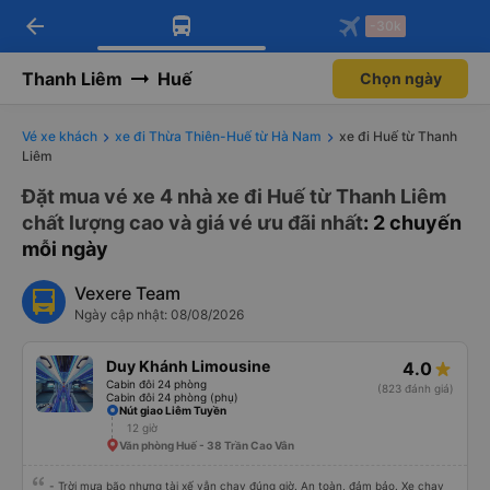
arrow_back
Tải app Vexere ngay!
Tải app Vexere
-30k
Mở app
Mở app
Nhận ưu đãi thành viên độc
-30k/ghế khi đặt vé máy bay qua
quyền
app
Thanh Liêm
Huế
Chọn ngày
Vé xe khách
xe đi Thừa Thiên-Huế từ Hà Nam
xe đi Huế từ Thanh
Liêm
Đặt mua vé xe 4 nhà xe đi Huế từ Thanh Liêm
chất lượng cao và giá vé ưu đãi nhất
: 2 chuyến
mỗi ngày
Vexere Team
Ngày cập nhật: 08/08/2026
Duy Khánh Limousine
4.0
Cabin đôi 24 phòng
(823 đánh giá)
Cabin đôi 24 phòng (phụ)
Nút giao Liêm Tuyền
12 giờ
Văn phòng Huế - 38 Trần Cao Vân
- Trời mưa bão nhưng tài xế vẫn chạy đúng giờ. An toàn, đảm bảo. Xe chạy