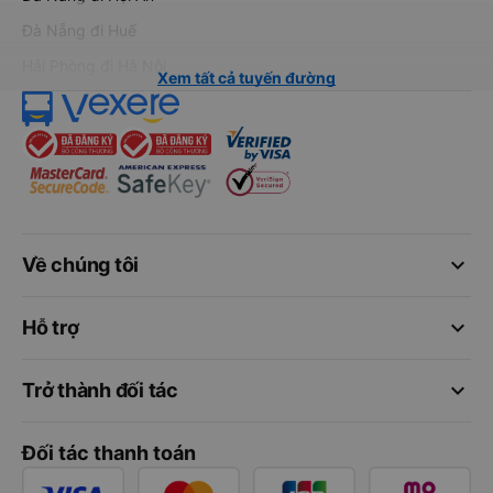
Đà Nẵng đi Huế
Hải Phòng đi Hà Nội
Xem tất cả tuyến đường
keyboard_arrow_down
Về chúng tôi
keyboard_arrow_down
Hỗ trợ
keyboard_arrow_down
Trở thành đối tác
Đối tác thanh toán