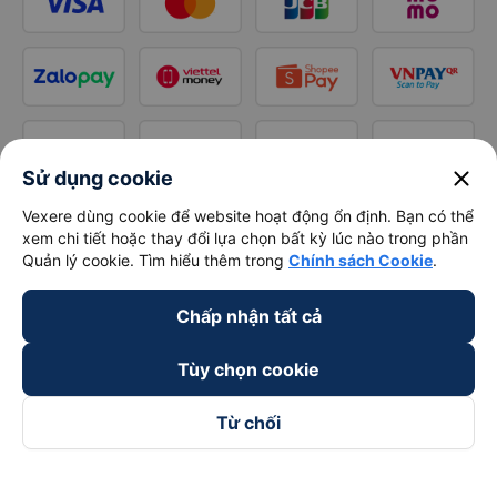
close
Sử dụng cookie
Vexere dùng cookie để website hoạt động ổn định. Bạn có thể
xem chi tiết hoặc thay đổi lựa chọn bất kỳ lúc nào trong phần
Quản lý cookie. Tìm hiểu thêm trong
Chính sách Cookie
.
Chấp nhận tất cả
Tùy chọn cookie
Từ chối
Theo dõi chúng tôi trên
Facebook
Tiktok
Youtube