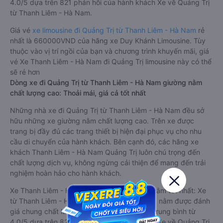
4.0/5 dựa trên 821 phản hồi của hành khách Xe về Quảng Trị
từ Thanh Liêm - Hà Nam.
Giá vé
xe limousine đi Quảng Trị từ Thanh Liêm - Hà Nam
rẻ
nhất là 660000VND của hãng xe Duy Khánh Limousine. Tùy
thuộc vào vị trí ngồi của bạn và chương trình khuyến mãi, giá
vé Xe Thanh Liêm - Hà Nam đi Quảng Trị limousine này có thể
sẽ rẻ hơn
Dòng xe đi Quảng Trị từ Thanh Liêm - Hà Nam giường nằm
chất lượng cao: Thoải mái, giá cả tốt nhất
Những nhà xe đi Quảng Trị từ Thanh Liêm - Hà Nam đều sở
hữu những xe giường nằm chất lượng cao. Trên xe được
trang bị đầy đủ các trang thiết bị hiện đại phục vụ cho nhu
cầu di chuyển của hành khách. Bên cạnh đó, các hãng xe
khách Thanh Liêm - Hà Nam Quảng Trị luôn chú trọng đến
chất lượng dịch vụ, không ngừng cải thiện để mang đến trải
nghiệm hoàn hảo cho hành khách.
Xe Thanh Liêm - Hà Nam Quảng Trị giường nằm tốt nhất: Xe
từ Thanh Liêm - Hà Nam đi Quảng Trị giường nằm được đánh
giá chung chất lượng Tốt với điểm đánh giá trung bình từ
4.0/5 dựa trên 821 phản hồi của hành khách Xe về Quảng Trị