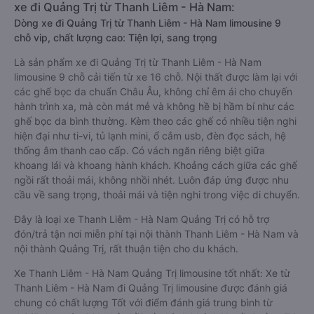
xe đi Quảng Trị từ Thanh Liêm - Hà Nam:
Dòng xe đi Quảng Trị từ Thanh Liêm - Hà Nam limousine 9
chỗ vip, chất lượng cao: Tiện lợi, sang trọng
Là sản phẩm xe đi Quảng Trị từ Thanh Liêm - Hà Nam
limousine 9 chỗ cải tiến từ xe 16 chỗ. Nội thất được làm lại với
các ghế bọc da chuẩn Châu Âu, không chỉ êm ái cho chuyến
hành trình xa, mà còn mát mẻ và không hề bị hầm bí như các
ghế bọc da bình thường. Kèm theo các ghế có nhiều tiện nghi
hiện đại như ti-vi, tủ lạnh mini, ổ cắm usb, đèn đọc sách, hệ
thống âm thanh cao cấp. Có vách ngăn riêng biệt giữa
khoang lái và khoang hành khách. Khoảng cách giữa các ghế
ngồi rất thoải mái, không nhồi nhét. Luôn đáp ứng được nhu
cầu về sang trọng, thoải mái và tiện nghi trong việc di chuyển.
Đây là loại xe Thanh Liêm - Hà Nam Quảng Trị có hỗ trợ
đón/trả tận nơi miễn phí tại nội thành Thanh Liêm - Hà Nam và
nội thành Quảng Trị, rất thuận tiện cho du khách.
Xe Thanh Liêm - Hà Nam Quảng Trị limousine tốt nhất: Xe từ
Thanh Liêm - Hà Nam đi Quảng Trị limousine được đánh giá
chung có chất lượng Tốt với điểm đánh giá trung bình từ