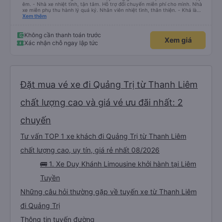
êm. - Nhà xe nhiệt tình, tận tâm. Hỗ trợ đổi chuyến miễn phí cho mình. Nhà
xe miễn phụ thu hành lý quá ký. Nhân viên nhiệt tình, thân thiện. - Khá là
thích tài xế. Lái xe an toàn. Chu đáo, thân thiện, nhiệt tình. - Xe ngồi thoải
Xem thêm
mái, có massage, có ổ cắm sạc. - Giữa trời mưa bão, mình vẫn kịp giờ
check-in sân bay nên cho 5 sao.
Không cần thanh toán trước
Xem giá
Xác nhận chỗ ngay lập tức
Đặt mua vé xe đi Quảng Trị từ Thanh Liêm
chất lượng cao và giá vé ưu đãi nhất: 2
chuyến
Tư vấn TOP 1 xe khách đi Quảng Trị từ Thanh Liêm
chất lượng cao, uy tín, giá rẻ nhất 08/2026
🚌 1. Xe Duy Khánh Limousine khởi hành tại Liêm
Tuyền
Những câu hỏi thường gặp về tuyến xe từ Thanh Liêm
đi Quảng Trị
Thông tin tuyến đường