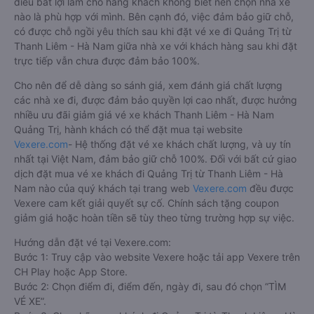
điều bất lợi làm cho hàng khách không biết nên chọn nhà xe
nào là phù hợp với mình. Bên cạnh đó, việc đảm bảo giữ chỗ,
có được chỗ ngồi yêu thích sau khi đặt vé xe đi Quảng Trị từ
Thanh Liêm - Hà Nam giữa nhà xe với khách hàng sau khi đặt
trực tiếp vẫn chưa được đảm bảo 100%.
Cho nên để dễ dàng so sánh giá, xem đánh giá chất lượng
các nhà xe đi, được đảm bảo quyền lợi cao nhất, được hưởng
nhiều ưu đãi giảm giá vé xe khách Thanh Liêm - Hà Nam
Quảng Trị, hành khách có thể đặt mua tại website
Vexere.com
- Hệ thống đặt vé xe khách chất lượng, và uy tín
nhất tại Việt Nam, đảm bảo giữ chỗ 100%. Đối với bất cứ giao
dịch đặt mua vé xe khách đi Quảng Trị từ Thanh Liêm - Hà
Nam nào của quý khách tại trang web
Vexere.com
đều được
Vexere cam kết giải quyết sự cố. Chính sách tặng coupon
giảm giá hoặc hoàn tiền sẽ tùy theo từng trường hợp sự việc.
Hướng dẫn đặt vé tại Vexere.com:
Bước 1: Truy cập vào website Vexere hoặc tải app Vexere trên
CH Play hoặc App Store.
Bước 2: Chọn điểm đi, điểm đến, ngày đi, sau đó chọn “TÌM
VÉ XE”.