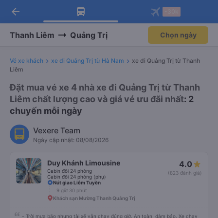
arrow_back
Tải app Vexere ngay!
Tải app Vexere
-30k
Mở app
Mở app
Nhận ưu đãi thành viên độc
-30k/ghế khi đặt vé máy bay qua
quyền
app
Thanh Liêm
Quảng Trị
Chọn ngày
Vé xe khách
xe đi Quảng Trị từ Hà Nam
xe đi Quảng Trị từ Thanh
Liêm
Đặt mua vé xe 4 nhà xe đi Quảng Trị từ Thanh
Liêm chất lượng cao và giá vé ưu đãi nhất
: 2
chuyến mỗi ngày
Vexere Team
Ngày cập nhật: 08/08/2026
Duy Khánh Limousine
4.0
Cabin đôi 24 phòng
(823 đánh giá)
Cabin đôi 24 phòng (phụ)
Nút giao Liêm Tuyền
9 giờ 30 phút
Khách sạn Mường Thanh Quảng Trị
- Trời mưa bão nhưng tài xế vẫn chạy đúng giờ. An toàn, đảm bảo. Xe chạy