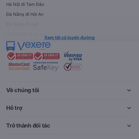
Hà Nội đi Tam Đảo
Đà Nẵng đi Hội An
Đà Nẵng đi Huế
Hải Phòng đi Hà Nội
Xem tất cả tuyến đường
keyboard_arrow_down
Về chúng tôi
keyboard_arrow_down
Hỗ trợ
keyboard_arrow_down
Trở thành đối tác