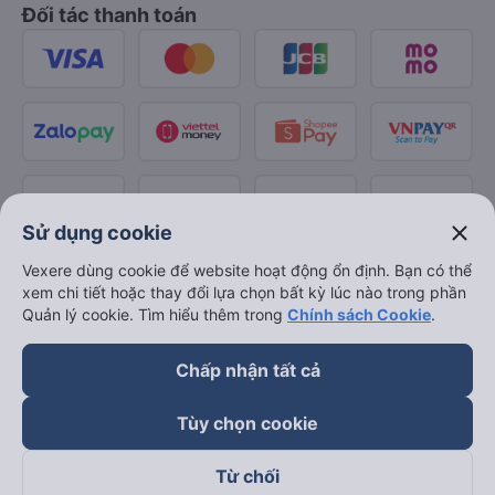
Đối tác thanh toán
close
Sử dụng cookie
Vexere dùng cookie để website hoạt động ổn định. Bạn có thể
xem chi tiết hoặc thay đổi lựa chọn bất kỳ lúc nào trong phần
Quản lý cookie. Tìm hiểu thêm trong
Chính sách Cookie
.
Chấp nhận tất cả
Tùy chọn cookie
Từ chối