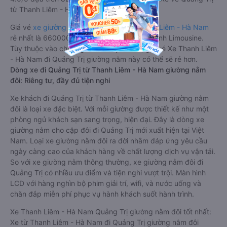
từ Thanh Liêm - Hà Nam.
Giá vé
xe giường nằm đi Quảng Trị từ Thanh Liêm - Hà Nam
rẻ nhất là 660000VND của hãng xe Duy Khánh Limousine.
Tùy thuộc vào chương trình khuyến mãi, giá vé Xe Thanh Liêm
- Hà Nam đi Quảng Trị giường nằm này có thể sẽ rẻ hơn.
Dòng xe đi Quảng Trị từ Thanh Liêm - Hà Nam giường nằm
đôi: Riêng tư, đầy đủ tiện nghi
Xe khách đi Quảng Trị từ Thanh Liêm - Hà Nam giường nằm
đôi là loại xe đặc biệt. Với mỗi giường được thiết kế như một
phòng ngủ khách sạn sang trọng, hiện đại. Đây là dòng xe
giường nằm cho cặp đôi đi Quảng Trị mới xuất hiện tại Việt
Nam. Loại xe giường nằm đôi ra đời nhằm đáp ứng yêu cầu
ngày càng cao của khách hàng về chất lượng dịch vụ vận tải.
So với xe giường nằm thông thường, xe giường nằm đôi đi
Quảng Trị có nhiều ưu điểm và tiện nghi vượt trội. Màn hình
LCD với hàng nghìn bộ phim giải trí, wifi, và nước uống và
chăn đắp miễn phí phục vụ hành khách suốt hành trình.
Xe Thanh Liêm - Hà Nam Quảng Trị giường nằm đôi tốt nhất:
Xe từ Thanh Liêm - Hà Nam đi Quảng Trị giường nằm đôi