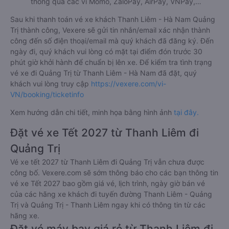
thông qua các ví Momo, ZaloPay, AirPay, VNPay,…
Sau khi thanh toán vé xe khách Thanh Liêm - Hà Nam Quảng
Trị thành công, Vexere sẽ gửi tin nhắn/email xác nhận thành
công đến số điện thoại/email mà quý khách đã đăng ký. Đến
ngày đi, quý khách vui lòng có mặt tại điểm đón trước 30
phút giờ khởi hành để chuẩn bị lên xe. Để kiểm tra tình trạng
vé xe đi Quảng Trị từ Thanh Liêm - Hà Nam đã đặt, quý
khách vui lòng truy cập
https://vexere.com/vi-
VN/booking/ticketinfo
Xem hướng dẫn chi tiết, minh họa bằng hình ảnh
tại đây.
Đặt vé xe Tết 2027 từ Thanh Liêm đi
Quảng Trị
Vé xe tết 2027 từ Thanh Liêm đi Quảng Trị vẫn chưa được
công bố. Vexere.com sẽ sớm thông báo cho các bạn thông tin
vé xe Tết 2027 bao gồm giá vé, lịch trình, ngày giờ bán vé
của các hãng xe khách đi tuyến đường Thanh Liêm - Quảng
Trị và Quảng Trị - Thanh Liêm ngay khi có thông tin từ các
hãng xe.
Đặt vé máy bay giá rẻ từ Thanh Liêm đi