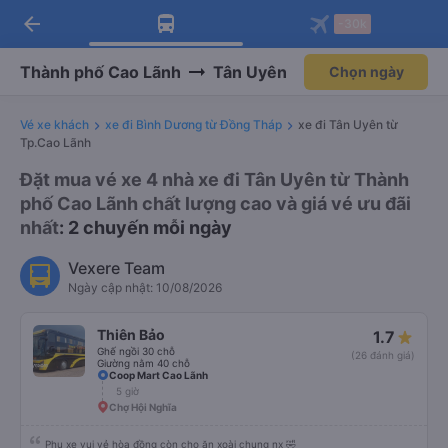
arrow_back
Tải app Vexere ngay!
Tải app Vexere
-30k
Mở app
Mở app
Nhận ưu đãi thành viên độc
-30k/ghế khi đặt vé máy bay qua
quyền
app
Thành phố Cao Lãnh
Tân Uyên
Chọn ngày
Vé xe khách
xe đi Bình Dương từ Đồng Tháp
xe đi Tân Uyên từ
Tp.Cao Lãnh
Đặt mua vé xe 4 nhà xe đi Tân Uyên từ Thành
phố Cao Lãnh chất lượng cao và giá vé ưu đãi
nhất
: 2 chuyến mỗi ngày
Vexere Team
Ngày cập nhật: 10/08/2026
Thiên Bảo
1.7
Ghế ngồi 30 chỗ
(26 đánh giá)
Giường nằm 40 chỗ
Coop Mart Cao Lãnh
5 giờ
Chợ Hội Nghĩa
Phụ xe vui vẻ hòa đồng còn cho ăn xoài chung nx 🤣