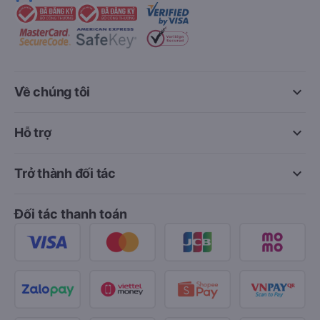
keyboard_arrow_down
Về chúng tôi
keyboard_arrow_down
Hỗ trợ
keyboard_arrow_down
Trở thành đối tác
Đối tác thanh toán