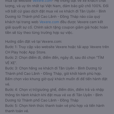
mua tại website
Vexere.com
- Hệ thống đặt vé xe khách chất
lượng, và uy tín nhất tại Việt Nam, đảm bảo giữ chỗ 100%. Đối
với bất cứ giao dịch đặt mua vé xe khách đi Tân Uyên - Bình
Dương từ Thành phố Cao Lãnh - Đồng Tháp nào của quý
khách tại trang web
Vexere.com
đều được Vexere cam kết
giải quyết sự cố. Chính sách tặng coupon giảm giá hoặc hoàn
tiền sẽ tùy theo từng trường hợp sự việc.
Hướng dẫn đặt vé tại Vexere.com:
Bước 1: Truy cập vào website Vexere hoặc tải app Vexere trên
CH Play hoặc App Store.
Bước 2: Chọn điểm đi, điểm đến, ngày đi, sau đó chọn “TÌM
VÉ XE”.
Bước 3: Chọn hãng xe khách đi Tân Uyên - Bình Dương từ
Thành phố Cao Lãnh - Đồng Tháp, giờ khởi hành phù hợp.
Bấm chọn vào khung giờ quý khách muốn đi để tiến hành đặt
vé.
Bước 4: Chọn vị trí/giường ghế, điểm đón, điểm trả và nhập
thông tin hành khách khi đặt mua vé xe đi Tân Uyên - Bình
Dương từ Thành phố Cao Lãnh - Đồng Tháp
Bước 5: Chọn hình thức thanh toán vé phù hợp và tiến hành
thanh toán vé.