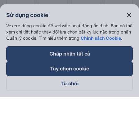
close
Sử dụng cookie
Vexere dùng cookie để website hoạt động ổn định. Bạn có thể
xem chi tiết hoặc thay đổi lựa chọn bất kỳ lúc nào trong phần
Quản lý cookie. Tìm hiểu thêm trong
Chính sách Cookie
.
Chấp nhận tất cả
Tùy chọn cookie
Từ chối
Theo dõi chúng tôi trên
Facebook
Tiktok
Youtube
Công ty TNHH Thương Mại Dịch Vụ Vexere
Địa chỉ đăng ký kinh doanh: 8C Chữ Đồng Tử, Phường Tân
Sơn Nhất, TP. Hồ Chí Minh, Việt Nam