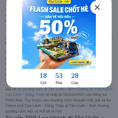
Những nhà xe đi Tân Uyên - Bình Dương từ Thành phố Cao
Lãnh - Đồng Tháp đều sở hữu những xe giường nằm chất
lượng cao. Trên xe được trang bị đầy đủ các trang thiết bị
hiện đại phục vụ cho nhu cầu di chuyển của hành khách. Bên
cạnh đó, các hãng xe khách Thành phố Cao Lãnh - Đồng
Tháp Tân Uyên - Bình Dương luôn chú trọng đến chất lượng
dịch vụ, không ngừng cải thiện để mang đến trải nghiệm hoàn
hảo cho hành khách.
Xe Thành phố Cao Lãnh - Đồng Tháp Tân Uyên - Bình Dương
giường nằm tốt nhất: Xe từ Thành phố Cao Lãnh - Đồng Tháp
đi Tân Uyên - Bình Dương giường nằm được đánh giá chung
chất lượng Trung bình với điểm đánh giá trung bình từ 1.7/5
dựa trên 26 phản hồi của hành khách Xe về Tân Uyên - Bình
Dương từ Thành phố Cao Lãnh - Đồng Tháp.
Giá vé
xe giường nằm đi Tân Uyên - Bình Dương từ Thành phố
Cao Lãnh - Đồng Tháp
rẻ nhất là 180000VND của hãng xe
Thiên Bảo. Tùy thuộc vào chương trình khuyến mãi, giá vé Xe
Thành phố Cao Lãnh - Đồng Tháp đi Tân Uyên - Bình Dương
giường nằm này có thể sẽ rẻ hơn.
Tư vấn TOP 1 xe khách đi Tân Uyên -