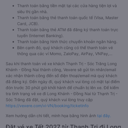
Thanh toán bằng tiền mặt tại các cửa hàng tiện lợi và
siêu thị gần nhà.
Thanh toán bằng thẻ thanh toán quốc tế (Visa, Master
Card, JCB).
Thanh toán bằng thẻ ATM đã đăng ký thanh toán trực
tuyến (Internet Banking).
Thanh toán bằng hình thức chuyển khoản ngân hàng.
Bên cạnh đó, quý khách cũng có thể thanh toán vé
thông qua các ví Momo, ZaloPay, AirPay, VNPay,…
Sau khi thanh toán vé xe khách Thạnh Trị - Sóc Trăng Long
Khánh - Đồng Nai thành công, Vexere sẽ gửi tin nhắn/email
xác nhận thành công đến số điện thoại/email mà quý khách
đã đăng ký. Đến ngày đi, quý khách vui lòng có mặt tại điểm
đón trước 30 phút giờ khởi hành để chuẩn bị lên xe. Để kiểm
tra tình trạng vé xe đi Long Khánh - Đồng Nai từ Thạnh Trị -
Sóc Trăng đã đặt, quý khách vui lòng truy cập
https://vexere.com/vi-VN/booking/ticketinfo
Xem hướng dẫn chi tiết, minh họa bằng hình ảnh
tại đây.
Đặt vé xe Tết 2027 từ Thạnh Trị đi Long