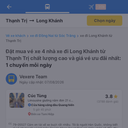
arrow_back
Tải app Vexere ngay!
Tải app Vexere
-30k
Mở app
Mở app
Nhận ưu đãi thành viên độc
-30k/ghế khi đặt vé máy bay qua
quyền
app
Thạnh Trị
Long Khánh
Chọn ngày
Vé xe khách
xe đi Đồng Nai từ Sóc Trăng
xe đi Long Khánh từ
Thạnh Trị
Đặt mua vé xe 4 nhà xe đi Long Khánh từ
Thạnh Trị chất lượng cao và giá vé ưu đãi nhất
:
1 chuyến mỗi ngày
Vexere Team
Ngày cập nhật: 07/08/2026
Cúc Tùng
3.8
Limousine giường nằm đơn 21 chỗ (WC)
(3788 đánh giá)
Cửa hàng xăng dầu Quang hiển
5 giờ 45 phút
Bến xe Tam Hiệp
79-05527 Cảm ơn tài xế xe buýt rất nhiều. Tôi là người Hàn Quốc, không biết