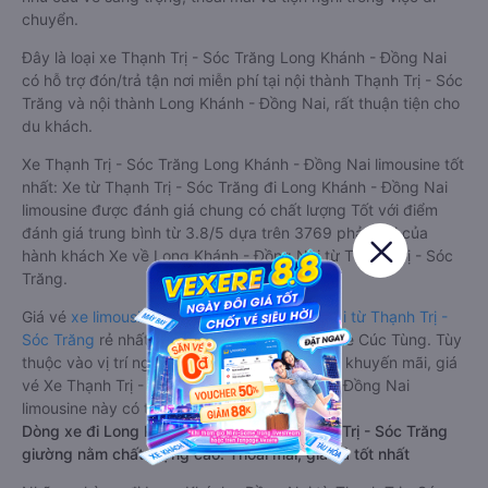
chuyển.
Đây là loại xe Thạnh Trị - Sóc Trăng Long Khánh - Đồng Nai
có hỗ trợ đón/trả tận nơi miễn phí tại nội thành Thạnh Trị - Sóc
Trăng và nội thành Long Khánh - Đồng Nai, rất thuận tiện cho
du khách.
Xe Thạnh Trị - Sóc Trăng Long Khánh - Đồng Nai limousine tốt
nhất: Xe từ Thạnh Trị - Sóc Trăng đi Long Khánh - Đồng Nai
limousine được đánh giá chung có chất lượng Tốt với điểm
đánh giá trung bình từ 3.8/5 dựa trên 3769 phản hồi của
hành khách Xe về Long Khánh - Đồng Nai từ Thạnh Trị - Sóc
Trăng.
Giá vé
xe limousine đi Long Khánh - Đồng Nai từ Thạnh Trị -
Sóc Trăng
rẻ nhất là 550000VND của hãng xe Cúc Tùng. Tùy
thuộc vào vị trí ngồi của bạn và chương trình khuyến mãi, giá
vé Xe Thạnh Trị - Sóc Trăng đi Long Khánh - Đồng Nai
limousine này có thể sẽ rẻ hơn
Dòng xe đi Long Khánh - Đồng Nai từ Thạnh Trị - Sóc Trăng
giường nằm chất lượng cao: Thoải mái, giá cả tốt nhất