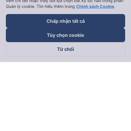
xem chi tiết hoặc thay đổi lựa chọn bất kỳ lúc nào trong phần
Quản lý cookie. Tìm hiểu thêm trong
Chính sách Cookie
.
Chấp nhận tất cả
Tùy chọn cookie
Từ chối
Theo dõi chúng tôi trên
Facebook
Tiktok
Youtube
Công ty TNHH Thương Mại Dịch Vụ Vexere
Địa chỉ đăng ký kinh doanh: 8C Chữ Đồng Tử, Phường Tân
Sơn Nhất, TP. Hồ Chí Minh, Việt Nam
Địa chỉ
:
Lầu 2, toà nhà H3 Circo Hoàng Diệu, 384 Hoàng Diệu,
Phường Khánh Hội, TP Hồ Chí Minh, Việt Nam
Tầng 3, toà nhà 101 Láng Hạ, 101 Láng Hạ, Phường Láng, TP.
Hà Nội, Việt Nam
Giấy chứng nhận ĐKKD số 0315133726 do Sở KH và ĐT TP.