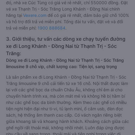
đó, nhà xe Cúc Tùng có giá vé rẻ nhất, chỉ 550000 đồng. Đặt
vé xe Thạnh Trị - Sóc Trăng Long Khánh - Đồng Nai chính
hãng tại
Vexere.com
để có giá rẻ nhất, đảm bảo giữ chỗ 100%
và hỗ trợ đổi trả vé miễn phí. Tổng đài tư vấn, đặt vé và đổi
trả vé miễn phí:
1900 888684
.
3. Giới thiệu, tư vấn các dòng xe chạy tuyến đường
xe đi Long Khánh - Đồng Nai từ Thạnh Trị - Sóc
Trăng:
Dòng xe đi Long Khánh - Đồng Nai từ Thạnh Trị - Sóc Trăng
limousine 9 chỗ vip, chất lượng cao: Tiện lợi, sang trọng
Là sản phẩm xe đi Long Khánh - Đồng Nai từ Thạnh Trị - Sóc
Trăng limousine 9 chỗ cải tiến từ xe 16 chỗ. Nội thất được làm
lại với các ghế bọc da chuẩn Châu Âu, không chỉ êm ái cho
chuyến hành trình xa, mà còn mát mẻ và không hề bị hầm bí
như các ghế bọc da bình thường. Kèm theo các ghế có nhiều
tiện nghi hiện đại như ti-vi, tủ lạnh mini, ổ cắm usb, đèn đọc
sách, hệ thống âm thanh cao cấp. Có vách ngăn riêng biệt
giữa khoang lái và khoang hành khách. Khoảng cách giữa các
ghế ngồi rất thoải mái, không nhồi nhét. Luôn đáp ứng được
nhu cầu về sang trọng, thoải mái và tiện nghi trong việc di