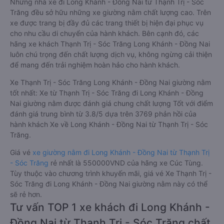
Những nhà xe đi Long Khánh - Đồng Nai từ Thạnh Trị - Sóc
Trăng đều sở hữu những xe giường nằm chất lượng cao. Trên
xe được trang bị đầy đủ các trang thiết bị hiện đại phục vụ
cho nhu cầu di chuyển của hành khách. Bên cạnh đó, các
hãng xe khách Thạnh Trị - Sóc Trăng Long Khánh - Đồng Nai
luôn chú trọng đến chất lượng dịch vụ, không ngừng cải thiện
để mang đến trải nghiệm hoàn hảo cho hành khách.
Xe Thạnh Trị - Sóc Trăng Long Khánh - Đồng Nai giường nằm
tốt nhất: Xe từ Thạnh Trị - Sóc Trăng đi Long Khánh - Đồng
Nai giường nằm được đánh giá chung chất lượng Tốt với điểm
đánh giá trung bình từ 3.8/5 dựa trên 3769 phản hồi của
hành khách Xe về Long Khánh - Đồng Nai từ Thạnh Trị - Sóc
Trăng.
Giá vé
xe giường nằm đi Long Khánh - Đồng Nai từ Thạnh Trị
- Sóc Trăng
rẻ nhất là 550000VND của hãng xe Cúc Tùng.
Tùy thuộc vào chương trình khuyến mãi, giá vé Xe Thạnh Trị -
Sóc Trăng đi Long Khánh - Đồng Nai giường nằm này có thể
sẽ rẻ hơn.
Tư vấn TOP 1 xe khách đi Long Khánh -
Đồng Nai từ Thạnh Trị - Sóc Trăng chất