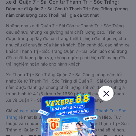
xe đi Quận 7 - Sài Gòn từ Thạnh Trị - Sóc Trăng:
Dòng xe đi Quận 7 - Sài Gòn từ Thạnh Trị - Sóc Trăng giường
nằm chất lượng cao: Thoải mái, giá cả tốt nhất
Những nhà xe đi Quận 7 - Sài Gòn từ Thạnh Trị - Sóc Trăng
đều sở hữu những xe giường nằm chất lượng cao. Trên xe
được trang bị đầy đủ các trang thiết bị hiện đại phục vụ cho
nhu cầu di chuyển của hành khách. Bên cạnh đó, các hãng xe
khách Thạnh Trị - Sóc Trăng Quận 7 - Sài Gòn luôn chú trọng
đến chất lượng dịch vụ, không ngừng cải thiện để mang đến
trải nghiệm hoàn hảo cho hành khách.
Xe Thạnh Trị - Sóc Trăng Quận 7 - Sài Gòn giường nằm tốt
nhất: Xe từ Thạnh Trị - Sóc Trăng đi Quận 7 - Sài Gòn giường
nằm được đánh giá chung chất lượng Tốt với điểm đánh giá
trung bình từ 4.1/5 dựa trên 1659 phản hồi của hành khách
Xe về Quận 7 - Sài Gòn từ Thạnh Trị - Sóc Trăng.
Giá vé
xe giường nằm đi Quận 7 - Sài Gòn từ Thạnh Trị - Sóc
Trăng
rẻ nhất là 300000VND của hãng xe Tuấn Hiệp. Tùy
thuộc vào chương trình khuyến mãi, giá vé Xe Thạnh Trị - Sóc
Trăng đi Quận 7 - Sài Gòn giường nằm này có thể sẽ rẻ hơn.