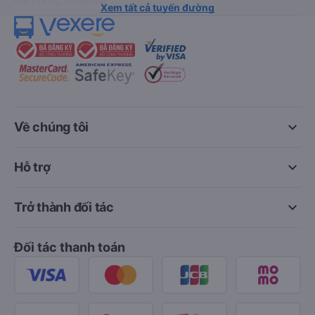
Xem tất cả tuyến đường
keyboard_arrow_down
Về chúng tôi
keyboard_arrow_down
Hỗ trợ
keyboard_arrow_down
Trở thành đối tác
Đối tác thanh toán