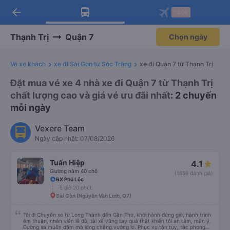
arrow_back
Tải app Vexere ngay!
Tải app Vexere
-30k
Mở app
Mở app
Nhận ưu đãi thành viên độc
-30k/ghế khi đặt vé máy bay qua
quyền
app
Thạnh Trị
Quận 7
Chọn ngày
Vé xe khách
xe đi Sài Gòn từ Sóc Trăng
xe đi Quận 7 từ Thạnh Trị
Đặt mua vé xe 4 nhà xe đi Quận 7 từ Thạnh Trị
chất lượng cao và giá vé ưu đãi nhất
: 2 chuyến
mỗi ngày
Vexere Team
Ngày cập nhật: 07/08/2026
Tuấn Hiệp
4.1
Giường nằm 40 chỗ
(1659 đánh giá)
BX Phú Lộc
5 giờ 20 phút
Sài Gòn (Nguyễn Văn Linh, Q7)
Tôi đi Chuyến xe từ Long Thành đến Cần Thơ, khởi hành đúng giờ, hành trình
êm thuận, nhân viên lễ độ, tài xế vững tay quả thật khiến tôi an tâm, mãn ý.
Đường xa muôn dặm mà lòng chẳng vướng lo. Phục vụ tận tụy, tác phong