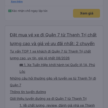
nghiêm cẩn, hiếm thấy giữa thời buổi kim tiền vội vã. Xã hội loạn đạo. Xin gửi
Xem thêm
lời tán dương chân thành, kính chúc nhà xe ngày một hưng thịnh, vạn lộ bình
an.”
Xác nhận chỗ ngay lập tức
Xem giá
Đặt mua vé xe đi Quận 7 từ Thạnh Trị chất
lượng cao và giá vé ưu đãi nhất: 2 chuyến
Tư vấn TOP 1 xe khách đi Quận 7 từ Thạnh Trị chất
lượng cao, uy tín, giá rẻ nhất 08/2026
🚌 1. Xe Tuấn Hiệp khởi hành tại Quốc lộ 1A, Phú
Lộc
Những câu hỏi thường gặp về tuyến xe từ Thạnh Trị đi
Quận 7
Thông tin tuyến đường
Giới thiệu tuyến đường xe đi Quận 7 từ Thạnh Trị
1. Về chất lượng, review, đánh giá nhà xe Thạnh