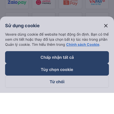
close
Sử dụng cookie
Vexere dùng cookie để website hoạt động ổn định. Bạn có thể
xem chi tiết hoặc thay đổi lựa chọn bất kỳ lúc nào trong phần
Quản lý cookie. Tìm hiểu thêm trong
Chính sách Cookie
.
Chấp nhận tất cả
Tùy chọn cookie
Từ chối
Theo dõi chúng tôi trên
Facebook
Tiktok
Youtube
Công ty TNHH Thương Mại Dịch Vụ Vexere