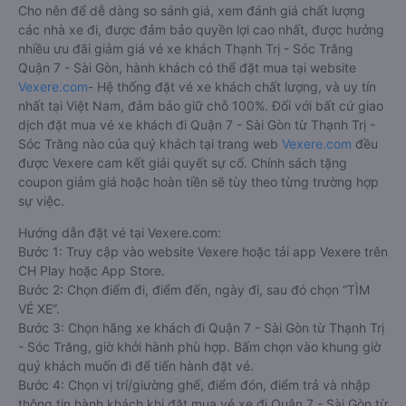
Cho nên để dễ dàng so sánh giá, xem đánh giá chất lượng
các nhà xe đi, được đảm bảo quyền lợi cao nhất, được hưởng
nhiều ưu đãi giảm giá vé xe khách Thạnh Trị - Sóc Trăng
Quận 7 - Sài Gòn, hành khách có thể đặt mua tại website
Vexere.com
- Hệ thống đặt vé xe khách chất lượng, và uy tín
nhất tại Việt Nam, đảm bảo giữ chỗ 100%. Đối với bất cứ giao
dịch đặt mua vé xe khách đi Quận 7 - Sài Gòn từ Thạnh Trị -
Sóc Trăng nào của quý khách tại trang web
Vexere.com
đều
được Vexere cam kết giải quyết sự cố. Chính sách tặng
coupon giảm giá hoặc hoàn tiền sẽ tùy theo từng trường hợp
sự việc.
Hướng dẫn đặt vé tại Vexere.com:
Bước 1: Truy cập vào website Vexere hoặc tải app Vexere trên
CH Play hoặc App Store.
Bước 2: Chọn điểm đi, điểm đến, ngày đi, sau đó chọn “TÌM
VÉ XE”.
Bước 3: Chọn hãng xe khách đi Quận 7 - Sài Gòn từ Thạnh Trị
- Sóc Trăng, giờ khởi hành phù hợp. Bấm chọn vào khung giờ
quý khách muốn đi để tiến hành đặt vé.
Bước 4: Chọn vị trí/giường ghế, điểm đón, điểm trả và nhập
thông tin hành khách khi đặt mua vé xe đi Quận 7 - Sài Gòn từ