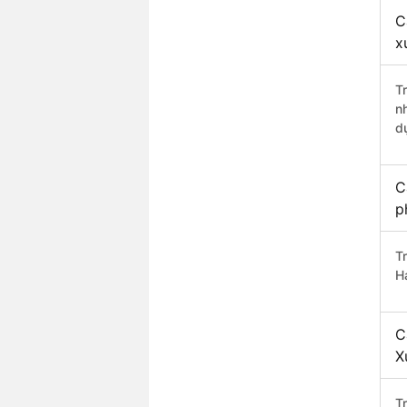
C
x
T
n
d
C
p
T
H
C
X
T