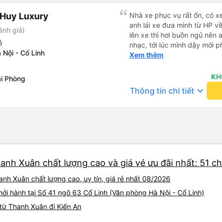
 Huy Luxury
Nhà xe phục vụ rất ổn, có x
anh lái xe đưa mình từ HP v
ánh giá)
lên xe thì hơi buồn ngủ nên 
ỗ
nhạc, tới lúc mình dậy mới p
Nội - Cổ Linh
thì anh đã ngay lập tức gọi 
Xem thêm
hộ mình và mình nhận được 
đó. Cảm ơn anh và nhà xe rấ
KH
i Phòng
keyboard_arrow_down
Thông tin chi tiết
anh Xuân chất lượng cao và giá vé ưu đãi nhất: 51 c
anh Xuân chất lượng cao, uy tín, giá rẻ nhất 08/2026
ởi hành tại Số 41 ngõ 63 Cổ Linh (Văn phòng Hà Nội - Cổ Linh)
từ Thanh Xuân đi Kiến An