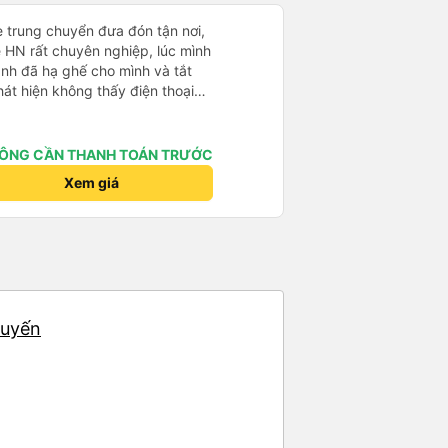
e trung chuyển đưa đón tận nơi,
ề HN rất chuyên nghiệp, lúc mình
anh đã hạ ghế cho mình và tắt
hát hiện không thấy điện thoại
xe trung chuyển để tìm điện thoại
điện thoại ngay trong ngày hôm
t nhiều. 1000 sao ạ.
ÔNG CẦN THANH TOÁN TRƯỚC
Xem giá
huyến