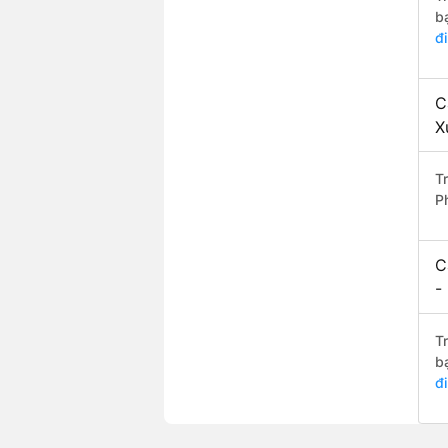
b
đ
C
X
T
P
C
-
T
b
đ