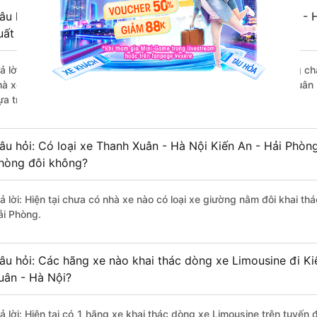
âu hỏi: Review xe đi Kiến An - Hải Phòng từ Thanh Xuân - H
uất sắc, cao cấp nhất?
rả lời: Những hãng xe đi Thanh Xuân - Hà Nội Kiến An - Hải Phòng chấ
hà xe Vip Phương Huy Luxury đi Kiến An - Hải Phòng từ Thanh Xuân -
ựa trên 235 đánh giá của khách hàng).
âu hỏi: Có loại xe Thanh Xuân - Hà Nội Kiến An - Hải Phòn
hòng đôi không?
rả lời: Hiện tại chưa có nhà xe nào có loại xe giường nằm đôi khai th
ải Phòng.
âu hỏi: Các hãng xe nào khai thác dòng xe Limousine đi Ki
uân - Hà Nội?
rả lời: Hiện tại có 1 hãng xe khai thác dòng xe Limousine trên tuyế