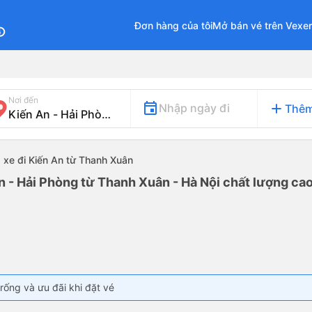
Đơn hàng của tôi
Mở bán vé trên Vexe
fo
Nơi đến
add
Nhập ngày đi
Thêm
xe đi Kiến An từ Thanh Xuân
n - Hải Phòng từ Thanh Xuân - Hà Nội chất lượng cao
rống và ưu đãi khi đặt vé