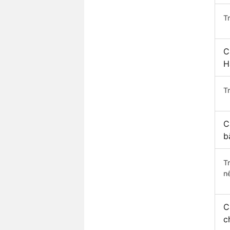
T
C
H
Tr
C
b
T
n
C
c