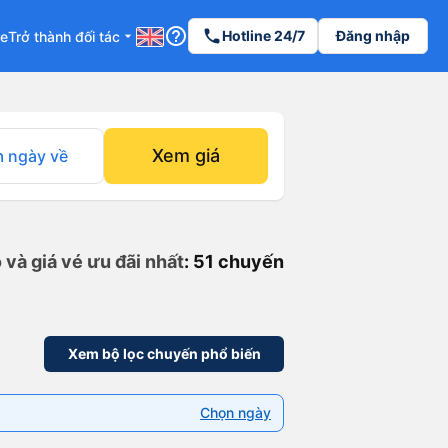
help_outline
phone
Hotline 24/7
Đăng nhập
re
Trở thành đối tác
arrow_drop_down
Xem giá
 ngày về
 và giá vé ưu đãi nhất
: 51 chuyến
Xem bộ lọc chuyến phổ biến
Chọn ngày