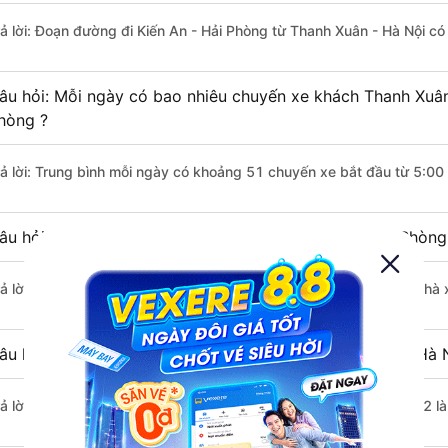
rả lời: Đoạn đường đi Kiến An - Hải Phòng từ Thanh Xuân - Hà Nội c
âu hỏi: Mỗi ngày có bao nhiêu chuyến xe khách Thanh Xuân 
hòng ?
rả lời: Trung bình mỗi ngày có khoảng 51 chuyến xe bắt đầu từ 5:00
âu hỏi: Nhà xe đi Thanh Xuân - Hà Nội Kiến An - Hải Phòn
rả lời: Chuyến xe có giờ xuất phát sớm nhất vào lúc 5:00 là của nh
âu hỏi: Nhà xe đi Kiến An - Hải Phòng từ Thanh Xuân - Hà N
rả lời: Chuyến xe có giờ xuất phát trễ (muộn) nhất là vào lúc 21:02 