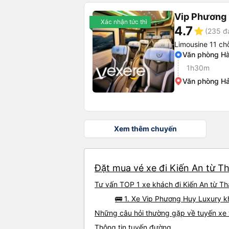
Vip Phương
Xác nhận tức thì
4.7
star
(235 đ
Limousine 11 ch
Văn phòng Hà 
1h30m
Văn phòng Hả
Xem thêm chuyến
Đặt mua vé xe đi Kiến An từ Th
Tư vấn TOP 1 xe khách đi Kiến An từ Th
🚌 1. Xe Vip Phương Huy Luxury kh
Những câu hỏi thường gặp về tuyến xe 
Thông tin tuyến đường