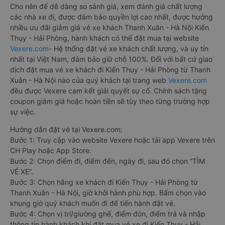
Cho nên để dễ dàng so sánh giá, xem đánh giá chất lượng
các nhà xe đi, được đảm bảo quyền lợi cao nhất, được hưởng
nhiều ưu đãi giảm giá vé xe khách Thanh Xuân - Hà Nội Kiến
Thụy - Hải Phòng, hành khách có thể đặt mua tại website
Vexere.com
- Hệ thống đặt vé xe khách chất lượng, và uy tín
nhất tại Việt Nam, đảm bảo giữ chỗ 100%. Đối với bất cứ giao
dịch đặt mua vé xe khách đi Kiến Thụy - Hải Phòng từ Thanh
Xuân - Hà Nội nào của quý khách tại trang web
Vexere.com
đều được Vexere cam kết giải quyết sự cố. Chính sách tặng
coupon giảm giá hoặc hoàn tiền sẽ tùy theo từng trường hợp
sự việc.
Hướng dẫn đặt vé tại Vexere.com:
Bước 1: Truy cập vào website Vexere hoặc tải app Vexere trên
CH Play hoặc App Store.
Bước 2: Chọn điểm đi, điểm đến, ngày đi, sau đó chọn “TÌM
VÉ XE”.
Bước 3: Chọn hãng xe khách đi Kiến Thụy - Hải Phòng từ
Thanh Xuân - Hà Nội, giờ khởi hành phù hợp. Bấm chọn vào
khung giờ quý khách muốn đi để tiến hành đặt vé.
Bước 4: Chọn vị trí/giường ghế, điểm đón, điểm trả và nhập
thông tin hành khách khi đặt mua vé xe đi Kiến Thụy - Hải