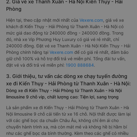
2. Giá vé xe Thanh Xuân - Hà Nội Kiến Thụy - Hải
Phòng
Hiện tại, theo cập nhật mới nhất của
Vexere.com
, giá vé xe
khách đi Kiến Thụy - Hải Phòng từ Thanh Xuân - Hà Nội có
mức giá dao động từ 240000 đồng - 240000 đồng. Trong
đó, nhà xe Vip Phương Huy Luxury có giá vé rẻ nhất, chỉ
240000 đồng. Đặt vé xe Thanh Xuân - Hà Nội Kiến Thụy - Hải
Phòng chính hãng tại
Vexere.com
để có giá rẻ nhất, đảm bảo
giữ chỗ 100% và hỗ trợ đổi trả vé miễn phí. Tổng đài tư vấn,
đặt vé và đổi trả vé miễn phí:
1900 888684
.
3. Giới thiệu, tư vấn các dòng xe chạy tuyến đường
xe đi Kiến Thụy - Hải Phòng từ Thanh Xuân - Hà Nội:
Dòng xe đi Kiến Thụy - Hải Phòng từ Thanh Xuân - Hà Nội
limousine 9 chỗ vip, chất lượng cao: Tiện lợi, sang trọng
Là sản phẩm xe đi Kiến Thụy - Hải Phòng từ Thanh Xuân - Hà
Nội limousine 9 chỗ cải tiến từ xe 16 chỗ. Nội thất được làm lại
với các ghế bọc da chuẩn Châu Âu, không chỉ êm ái cho
chuyến hành trình xa, mà còn mát mẻ và không hề bị hầm bí
như các ghế bọc da bình thường. Kèm theo các ghế có nhiều