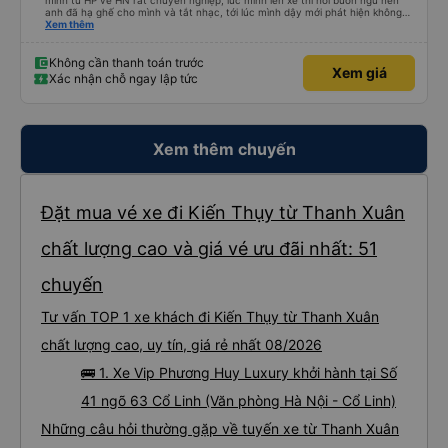
mình từ HP về HN rất chuyên nghiệp, lúc mình lên xe thì hơi buồn ngủ nên
anh đã hạ ghế cho mình và tắt nhạc, tới lúc mình dậy mới phát hiện không
thấy điện thoại thì anh đã ngay lập tức gọi xe trung chuyển để tìm điện thoại
Xem thêm
hộ mình và mình nhận được điện thoại ngay trong ngày hôm đó. Cảm ơn anh
và nhà xe rất nhiều. 1000 sao ạ.
Không cần thanh toán trước
Xem giá
Xác nhận chỗ ngay lập tức
Xem thêm chuyến
Đặt mua vé xe đi Kiến Thụy từ Thanh Xuân
chất lượng cao và giá vé ưu đãi nhất: 51
chuyến
Tư vấn TOP 1 xe khách đi Kiến Thụy từ Thanh Xuân
chất lượng cao, uy tín, giá rẻ nhất 08/2026
🚌 1. Xe Vip Phương Huy Luxury khởi hành tại Số
41 ngõ 63 Cổ Linh (Văn phòng Hà Nội - Cổ Linh)
Những câu hỏi thường gặp về tuyến xe từ Thanh Xuân