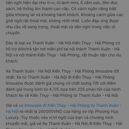
tiện nghi hiện đại như ti-vi, tủ lạnh mini, ổ cắm usb, đèn đọc
sách, hệ thống âm thanh cao cấp. Có vách ngăn riêng biệt
giữa khoang lái và khoang hành khách. Khoảng cách giữa các
ghế ngồi rất thoải mái, không nhồi nhét. Luôn đáp ứng được
nhu cầu về sang trọng, thoải mái và tiện nghi trong việc di
chuyển.
Đây là loại xe Thanh Xuân - Hà Nội Kiến Thụy - Hải Phòng có
hỗ trợ đón/trả tận nơi miễn phí tại nội thành Thanh Xuân - Hà
Nội và nội thành Kiến Thụy - Hải Phòng, rất thuận tiện cho du
khách.
Xe Thanh Xuân - Hà Nội Kiến Thụy - Hải Phòng limousine tốt
nhất: Xe từ Thanh Xuân - Hà Nội đi Kiến Thụy - Hải Phòng
limousine được đánh giá chung có chất lượng Tốt với điểm
đánh giá trung bình từ 4.7/5 dựa trên 235 phản hồi của hành
khách Xe về Kiến Thụy - Hải Phòng từ Thanh Xuân - Hà Nội.
Giá vé
xe limousine đi Kiến Thụy - Hải Phòng từ Thanh Xuân -
Hà Nội
rẻ nhất là 240000VND của hãng xe Vip Phương Huy
Luxury. Tùy thuộc vào vị trí ngồi của bạn và chương trình
khuyến mãi, giá vé Xe Thanh Xuân - Hà Nội đi Kiến Thụy - Hải