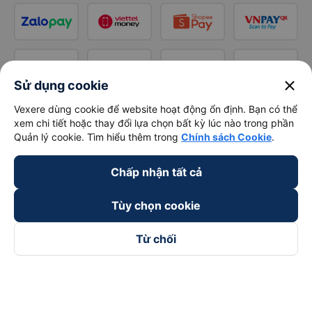
close
Sử dụng cookie
Vexere dùng cookie để website hoạt động ổn định. Bạn có thể
xem chi tiết hoặc thay đổi lựa chọn bất kỳ lúc nào trong phần
Quản lý cookie. Tìm hiểu thêm trong
Chính sách Cookie
.
Chấp nhận tất cả
Tùy chọn cookie
Từ chối
Theo dõi chúng tôi trên
Facebook
Tiktok
Youtube