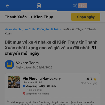
arrow_back
Tải app Vexere ngay!
Tải app Vexere
-30k
Mở app
Mở app
Nhận ưu đãi thành viên độc
-30k/ghế khi đặt vé máy bay qua
quyền
app
Thanh Xuân
Kiến Thụy
Chọn ngày
Vé xe khách
xe đi Hải Phòng từ Hà Nội
xe đi Kiến Thụy từ Thanh
Xuân
Đặt mua vé xe 4 nhà xe đi Kiến Thụy từ Thanh
Xuân chất lượng cao và giá vé ưu đãi nhất
: 51
chuyến mỗi ngày
Vexere Team
Ngày cập nhật: 09/08/2026
Vip Phương Huy Luxury
4.7
Limousine 11 chỗ
(235 đánh giá)
Văn phòng Hà Nội - Cổ Linh
1 giờ 30 phút
Văn phòng Hải Phòng
Nhà xe phục vụ rất ổn, có xe trung chuyển đưa đón tận nơi, anh lái xe đưa