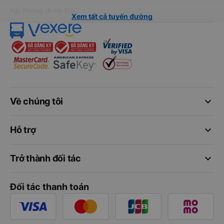
Hải Phòng đi Hà Nội
Xem tất cả tuyến đường
keyboard_arrow_down
Về chúng tôi
keyboard_arrow_down
Hỗ trợ
keyboard_arrow_down
Trở thành đối tác
Đối tác thanh toán