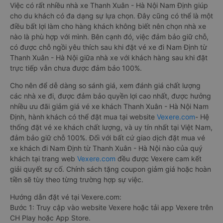
Việc có rất nhiều nhà xe Thanh Xuân - Hà Nội Nam Định giúp
cho du khách có đa dạng sự lựa chọn. Đây cũng có thể là một
điều bất lợi làm cho hàng khách không biết nên chọn nhà xe
nào là phù hợp với mình. Bên cạnh đó, việc đảm bảo giữ chỗ,
có được chỗ ngồi yêu thích sau khi đặt vé xe đi Nam Định từ
Thanh Xuân - Hà Nội giữa nhà xe với khách hàng sau khi đặt
trực tiếp vẫn chưa được đảm bảo 100%.
Cho nên để dễ dàng so sánh giá, xem đánh giá chất lượng
các nhà xe đi, được đảm bảo quyền lợi cao nhất, được hưởng
nhiều ưu đãi giảm giá vé xe khách Thanh Xuân - Hà Nội Nam
Định, hành khách có thể đặt mua tại website
Vexere.com
- Hệ
thống đặt vé xe khách chất lượng, và uy tín nhất tại Việt Nam,
đảm bảo giữ chỗ 100%. Đối với bất cứ giao dịch đặt mua vé
xe khách đi Nam Định từ Thanh Xuân - Hà Nội nào của quý
khách tại trang web
Vexere.com
đều được Vexere cam kết
giải quyết sự cố. Chính sách tặng coupon giảm giá hoặc hoàn
tiền sẽ tùy theo từng trường hợp sự việc.
Hướng dẫn đặt vé tại Vexere.com:
Bước 1: Truy cập vào website Vexere hoặc tải app Vexere trên
CH Play hoặc App Store.