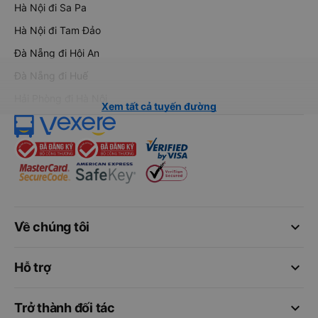
Hà Nội đi Sa Pa
Hà Nội đi Tam Đảo
Đà Nẵng đi Hội An
Đà Nẵng đi Huế
Hải Phòng đi Hà Nội
Xem tất cả tuyến đường
keyboard_arrow_down
Về chúng tôi
keyboard_arrow_down
Hỗ trợ
keyboard_arrow_down
Trở thành đối tác