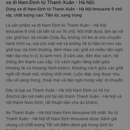
xe đi Nam Định từ Thanh Xuân - Hà Nội:
Dòng xe đi Nam Định từ Thanh Xuân - Hà Nội limousine 9 chỗ
vip, chất lượng cao: Tiện lợi, sang trọng
Là sản phẩm xe đi Nam Định từ Thanh Xuân - Hà Nội
limousine 9 chỗ cải tiến từ xe 16 chỗ. Nội thất được làm lại với
các ghế bọc da chuẩn Châu Âu, không chỉ êm ái cho chuyến
hành trình xa, mà còn mát mẻ và không hề bị hầm bí như các
ghế bọc da bình thường. Kèm theo các ghế có nhiều tiện nghi
hiện đại như ti-vi, tủ lạnh mini, ổ cắm usb, đèn đọc sách, hệ
thống âm thanh cao cấp. Có vách ngăn riêng biệt giữa
khoang lái và khoang hành khách. Khoảng cách giữa các ghế
ngồi rất thoải mái, không nhồi nhét. Luôn đáp ứng được nhu
cầu về sang trọng, thoải mái và tiện nghi trong việc di chuyển.
Đây là loại xe Thanh Xuân - Hà Nội Nam Định có hỗ trợ
đón/trả tận nơi miễn phí tại nội thành Thanh Xuân - Hà Nội và
nội thành Nam Định, rất thuận tiện cho du khách.
Xe Thanh Xuân - Hà Nội Nam Định limousine tốt nhất: Xe từ
Thanh Xuân - Hà Nội đi Nam Định limousine được đánh giá
chung có chất lượng Tốt với điểm đánh giá trung bình từ