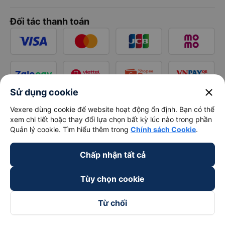
Đối tác thanh toán
close
Sử dụng cookie
Vexere dùng cookie để website hoạt động ổn định. Bạn có thể
xem chi tiết hoặc thay đổi lựa chọn bất kỳ lúc nào trong phần
Quản lý cookie. Tìm hiểu thêm trong
Chính sách Cookie
.
Chấp nhận tất cả
Tùy chọn cookie
Từ chối