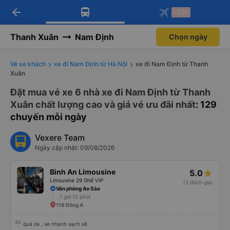
arrow_back
Tải app Vexere ngay!
Tải app Vexere
-30k
Mở app
Mở app
Nhận ưu đãi thành viên độc
-30k/ghế khi đặt vé máy bay qua
quyền
app
Thanh Xuân
Nam Định
Chọn ngày
Vé xe khách
xe đi Nam Định từ Hà Nội
xe đi Nam Định từ Thanh
Xuân
Đặt mua vé xe 6 nhà xe đi Nam Định từ Thanh
Xuân chất lượng cao và giá vé ưu đãi nhất
: 129
chuyến mỗi ngày
Vexere Team
Ngày cập nhật: 09/08/2026
Bình An Limousine
5.0
Limousine 29 Ghế VIP
(2 đánh giá)
Văn phòng Ao Sào
1 giờ 10 phút
119 Đông A
quá ok , xe nhanh sạch sẽ