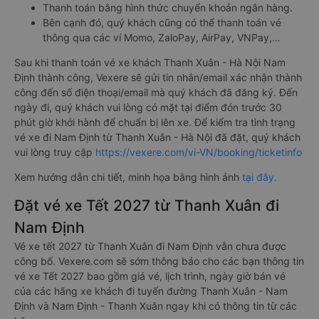
Thanh toán bằng hình thức chuyển khoản ngân hàng.
Bên cạnh đó, quý khách cũng có thể thanh toán vé
thông qua các ví Momo, ZaloPay, AirPay, VNPay,…
Sau khi thanh toán vé xe khách Thanh Xuân - Hà Nội Nam
Định thành công, Vexere sẽ gửi tin nhắn/email xác nhận thành
công đến số điện thoại/email mà quý khách đã đăng ký. Đến
ngày đi, quý khách vui lòng có mặt tại điểm đón trước 30
phút giờ khởi hành để chuẩn bị lên xe. Để kiểm tra tình trạng
vé xe đi Nam Định từ Thanh Xuân - Hà Nội đã đặt, quý khách
vui lòng truy cập
https://vexere.com/vi-VN/booking/ticketinfo
Xem hướng dẫn chi tiết, minh họa bằng hình ảnh
tại đây.
Đặt vé xe Tết 2027 từ Thanh Xuân đi
Nam Định
Vé xe tết 2027 từ Thanh Xuân đi Nam Định vẫn chưa được
công bố. Vexere.com sẽ sớm thông báo cho các bạn thông tin
vé xe Tết 2027 bao gồm giá vé, lịch trình, ngày giờ bán vé
của các hãng xe khách đi tuyến đường Thanh Xuân - Nam
Định và Nam Định - Thanh Xuân ngay khi có thông tin từ các