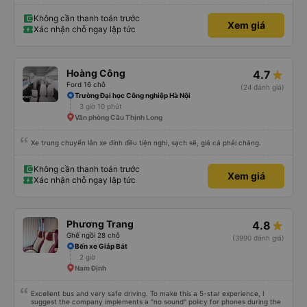
Không cần thanh toán trước
Xem giá
Xác nhận chỗ ngay lập tức
Hoàng Công
4.7
Ford 16 chỗ
(24 đánh giá)
Trường Đại học Công nghiệp Hà Nội
3 giờ 10 phút
Văn phòng Cầu Thịnh Long
Xe trung chuyển lẫn xe đính đều tiện nghi, sạch sẽ, giá cả phải chăng.
Không cần thanh toán trước
Xem giá
Xác nhận chỗ ngay lập tức
Phương Trang
4.8
Ghế ngồi 28 chỗ
(3990 đánh giá)
Bến xe Giáp Bát
2 giờ
Nam Định
Excellent bus and very safe driving. To make this a 5-star experience, I
suggest the company implements a "no sound" policy for phones during the