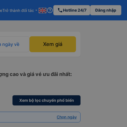
help_outline
phone
Hotline 24/7
Đăng nhập
re
Trở thành đối tác
arrow_drop_down
Xem giá
 ngày về
ợng cao và giá vé ưu đãi nhất
:
Xem bộ lọc chuyến phổ biến
Chọn ngày