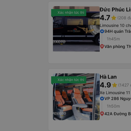
Đức Phúc L
Xác nhận tức thì
4.7
star
(208 đ
Limousine 10 ch
94H quán Trà
1h45m
Văn phòng T
Hà Lan
Xác nhận tức thì
4.9
star
(1427 
Xe Limousine 11
VP 286 Nguyễ
1h50m
42A Đường B