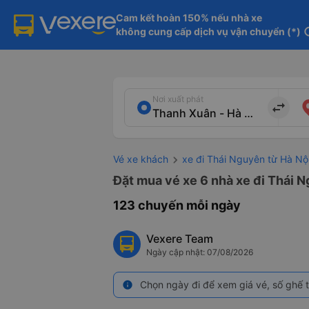
Cam kết hoàn 150% nếu nhà xe

không cung cấp dịch vụ vận chuyển (*)
in
Nơi xuất phát
import_export
Vé xe khách
xe đi Thái Nguyên từ Hà Nộ
Đặt mua vé xe 6 nhà xe đi Thái N
123 chuyến mỗi ngày
Vexere Team
Ngày cập nhật: 07/08/2026
Chọn ngày đi để xem giá vé, số ghế t
info