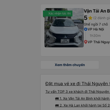
Vận Tải An 
Xác nhận tức thì
5
star
(2 đánh gi
Ghế ngồi 7 chỗ
VP Hà Nội
1h30m
VP Thái Nguy
Xem thêm chuyến
Đặt mua vé xe đi Thái Nguyên 
Tư vấn TOP 3 xe khách đi Thái Nguyên t
🚌 1. Xe Vận Tải An Bình khởi hành
🚌 2. Xe Hà Lan khởi hành tại Số