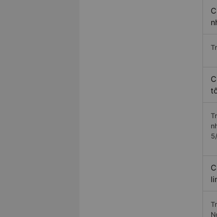
C
n
T
C
t
T
n
5
C
l
T
N