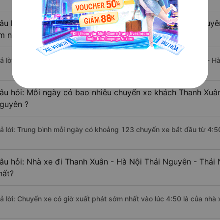
âu hỏi: Khoảng cách từ Thanh Xuân - Hà Nội đi Thái Nguyê
m nếu di chuyển bằng xe khách?
rả lời: Đoạn đường đi Thái Nguyên - Thái Nguyên từ Thanh Xuân - Hà
âu hỏi: Mỗi ngày có bao nhiêu chuyến xe khách Thanh Xuân
guyên ?
rả lời: Trung bình mỗi ngày có khoảng 123 chuyến xe bắt đầu từ 4:5
âu hỏi: Nhà xe đi Thanh Xuân - Hà Nội Thái Nguyên - Thái
hất?
rả lời: Chuyến xe có giờ xuất phát sớm nhất vào lúc 4:50 là của nhà