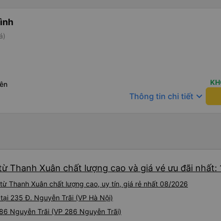
Bình
á)
KH
ên
keyboard_arrow_down
Thông tin chi tiết
từ Thanh Xuân chất lượng cao và giá vé ưu đãi nhất:
ừ Thanh Xuân chất lượng cao, uy tín, giá rẻ nhất 08/2026
 tại 235 Đ. Nguyễn Trãi (VP Hà Nội)
 286 Nguyễn Trãi (VP 286 Nguyễn Trãi)