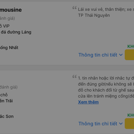
imousine
Lái xe vui vẻ, thân thiện; xe
TP Thái Nguyên
ánh giá)
ỗ VIP
 đá đường Láng
KH
hống Nhất
keyboard_arrow_down
Thông tin chi tiết
1. tin nhắn hoặc lời nhắc tự
đến đúng giờ(nếu không sẽ bị trễ chuyến
đánh giá)
đỗ cho khách đổi từ ghế sau 
 chỗ
cửa lên tránh miệng cống(đ
n Trãi
tại HN: miệng cống bằng sắt
Xem thêm
miệng cống còn kết nối với 
lát viền vỉa hè 50-60cm. 3. Thái độ và tay nghề tài xế tốt.
KH
ắc Sơn
Bác tài đã cố gắng để về đế
keyboard_arrow_down
Thông tin chi tiết
chuyến Xe 11 chỗ nên thoán