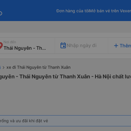
Đơn hàng của tôi
Mở bán vé trên Vexe
fo
Nơi đến
add
Nhập ngày đi
Thêm
xe đi Thái Nguyên từ Thanh Xuân
i
guyên - Thái Nguyên từ Thanh Xuân - Hà Nội chất lư
rống và ưu đãi khi đặt vé