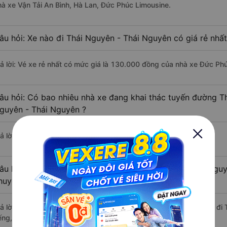
hà xe Vận Tải An Bình, Hà Lan, Đức Phúc Limousine.
âu hỏi: Xe nào đi Thái Nguyên - Thái Nguyên có giá rẻ nhấ
rả lời: Vé xe rẻ nhất có mức giá là 130.000 đồng của nhà xe Đức Ph
âu hỏi: Có bao nhiêu nhà xe đang khai thác tuyến đường T
guyên - Thái Nguyên ?
ả lời: Hiện tại có 3 nhà xe khai thác tuyến đường.
âu hỏi: Từ Thanh Xuân - Hà Nội đi Thái Nguyên - Thái Nguy
huyển bằng xe khách?
rả lời: Thời gian di chuyển bằng xe khách từ Thanh Xuân - Hà Nội đ
ếng, nếu mật độ giao thông thuận lợi.