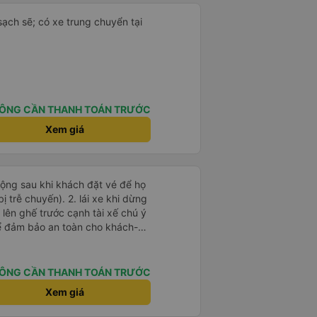
 sạch sẽ; có xe trung chuyển tại
ÔNG CẦN THANH TOÁN TRƯỚC
Xem giá
 động sau khi khách đặt vé để họ
). 2. lái xe khi dừng
lên ghế trước cạnh tài xế chú ý
ể đảm bảo an toàn cho khách-
 chữ nhật dạng ô lưới, cửa
vỉa hè tương đương 1 viên gạch
ÔNG CẦN THANH TOÁN TRƯỚC
n Tng kịp 20h, để khách nối
Xem giá
g đãng.