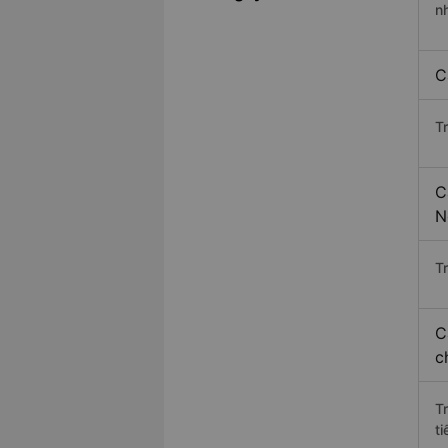
n
C
T
C
N
Tr
C
c
T
ti