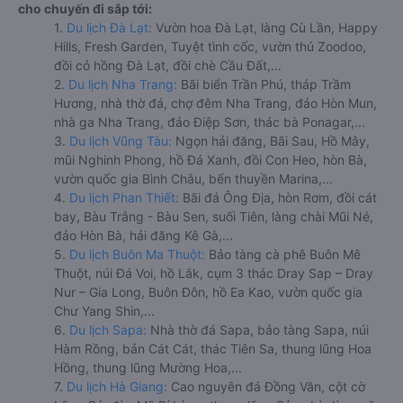
cho chuyến đi sắp tới:
1.
Du lịch Đà Lạt:
Vườn hoa Đà Lạt, làng Cù Lần, Happy
Hills, Fresh Garden, Tuyệt tình cốc, vườn thú Zoodoo,
đồi cỏ hồng Đà Lạt, đồi chè Cầu Đất,...
2.
Du lịch Nha Trang:
Bãi biển Trần Phú, tháp Trầm
Hương, nhà thờ đá, chợ đêm Nha Trang, đảo Hòn Mun,
nhà ga Nha Trang, đảo Điệp Sơn, thác bà Ponagar,...
3.
Du lịch Vũng Tàu:
Ngọn hải đăng, Bãi Sau, Hồ Mây,
mũi Nghinh Phong, hồ Đá Xanh, đồi Con Heo, hòn Bà,
vườn quốc gia Bình Châu, bến thuyền Marina,...
4.
Du lịch Phan Thiết:
Bãi đá Ông Địa, hòn Rơm, đồi cát
bay, Bàu Trắng - Bàu Sen, suối Tiên, làng chài Mũi Né,
đảo Hòn Bà, hải đăng Kê Gà,...
5.
Du lịch Buôn Ma Thuột:
Bảo tàng cà phê Buôn Mê
Thuột, núi Đá Voi, hồ Lắk, cụm 3 thác Dray Sap – Dray
Nur – Gia Long, Buôn Đôn, hồ Ea Kao, vườn quốc gia
Chư Yang Shin,...
6.
Du lịch Sapa:
Nhà thờ đá Sapa, bảo tàng Sapa, núi
Hàm Rồng, bản Cát Cát, thác Tiên Sa, thung lũng Hoa
Hồng, thung lũng Mường Hoa,...
7.
Du lịch Hà Giang:
Cao nguyên đá Đồng Văn, cột cờ