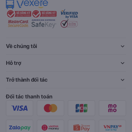
keyboard_arrow_down
Về chúng tôi
keyboard_arrow_down
Hỗ trợ
keyboard_arrow_down
Trở thành đối tác
Đối tác thanh toán