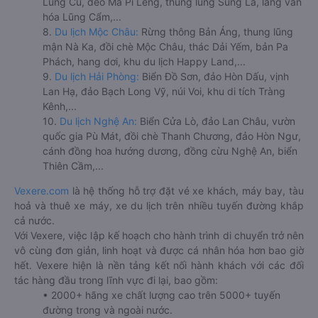
Lũng Cú, đèo Mã Pí Lèng, thung lũng Sủng Là, làng văn
hóa Lũng Cẩm,...
8.
Du lịch Mộc Châu:
Rừng thông Bản Áng, thung lũng
mận Nà Ka, đồi chè Mộc Châu, thác Dải Yếm, bản Pa
Phách, hang dơi, khu du lịch Happy Land,...
9.
Du lịch Hải Phòng:
Biển Đồ Sơn, đảo Hòn Dấu, vịnh
Lan Hạ, đảo Bạch Long Vỹ, núi Voi, khu di tích Tràng
Kênh,...
10.
Du lịch Nghệ An:
Biển Cửa Lò, đảo Lan Châu, vườn
quốc gia Pù Mát, đồi chè Thanh Chương, đảo Hòn Ngư,
cánh đồng hoa hướng dương, đồng cừu Nghệ An, biển
Thiên Cầm,...
Vexere.com
là hệ thống hỗ trợ đặt vé xe khách, máy bay, tàu
hoả và thuê xe máy, xe du lịch trên nhiều tuyến đường khắp
cả nước.
Với Vexere, việc lập kế hoạch cho hành trình di chuyển trở nên
vô cùng đơn giản, linh hoạt và được cá nhân hóa hơn bao giờ
hết. Vexere hiện là nền tảng kết nối hành khách với các đối
tác hàng đầu trong lĩnh vực đi lại, bao gồm:
• 2000+ hãng xe chất lượng cao trên 5000+ tuyến
đường trong và ngoài nước.