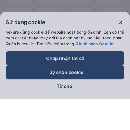
close
Sử dụng cookie
Vexere dùng cookie để website hoạt động ổn định. Bạn có thể
xem chi tiết hoặc thay đổi lựa chọn bất kỳ lúc nào trong phần
Quản lý cookie. Tìm hiểu thêm trong
Chính sách Cookie
.
Chấp nhận tất cả
Tùy chọn cookie
Từ chối
Theo dõi chúng tôi trên
Facebook
Tiktok
Youtube
Công ty TNHH Thương Mại Dịch Vụ Vexere