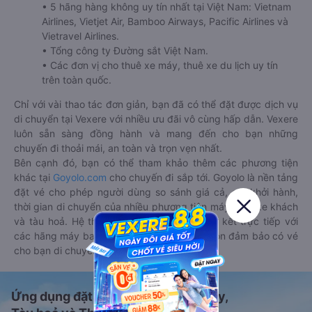
• 5 hãng hàng không uy tín nhất tại Việt Nam: Vietnam
Airlines, Vietjet Air, Bamboo Airways, Pacific Airlines và
Vietravel Airlines.
• Tổng công ty Đường sắt Việt Nam.
• Các đơn vị cho thuê xe máy, thuê xe du lịch uy tín
trên toàn quốc.
Chỉ với vài thao tác đơn giản, bạn đã có thể đặt được dịch vụ
di chuyển tại Vexere với nhiều ưu đãi vô cùng hấp dẫn. Vexere
luôn sẵn sàng đồng hành và mang đến cho bạn những
chuyến đi thoải mái, an toàn và trọn vẹn nhất.
Bên cạnh đó, bạn có thể tham khảo thêm các phương tiện
khác tại
Goyolo.com
cho chuyến đi sắp tới. Goyolo là nền tảng
đặt vé cho phép người dùng so sánh giá cả, giờ khởi hành,
thời gian di chuyển của nhiều phương tiện máy bay, xe khách
và tàu hoả. Hệ thống của Goyolo được liên kết trực tiếp với
các hãng máy bay, xe khách và tàu hoả, luôn đảm bảo có vé
cho bạn di chuyển.
Ứng dụng đặt vé Xe khách, Máy bay,