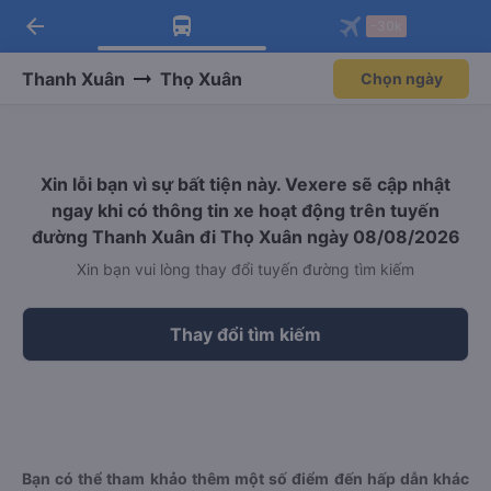
arrow_back
Tải app Vexere ngay!
Tải app Vexere
-30k
Mở app
Mở app
Nhận ưu đãi thành viên độc
-30k/ghế khi đặt vé máy bay qua
quyền
app
Thanh Xuân
Thọ Xuân
Chọn ngày
Xin lỗi bạn vì sự bất tiện này. Vexere sẽ cập nhật
ngay khi có thông tin xe hoạt động trên tuyến
đường Thanh Xuân đi Thọ Xuân ngày 08/08/2026
Xin bạn vui lòng thay đổi tuyến đường tìm kiếm
Thay đổi tìm kiếm
Bạn có thể tham khảo thêm một số điểm đến hấp dẫn khác