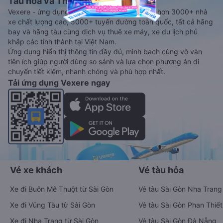
Tàu hoả và Thuê xe
Vexere - ứng dụng đặt vé đa phương tiện với hơn 3000+ nhà
xe chất lượng cao, 5000+ tuyến đường toàn quốc, tất cả hãng
bay và hãng tàu cùng dịch vụ thuê xe máy, xe du lịch phủ
khắp các tỉnh thành tại Việt Nam.
Ứng dụng hiển thị thông tin đầy đủ, minh bạch cùng vô vàn
tiện ích giúp người dùng so sánh và lựa chọn phương án di
chuyển tiết kiệm, nhanh chóng và phù hợp nhất.
Tải ứng dụng Vexere ngay
Vé xe khách
Vé tàu hỏa
Xe đi Buôn Mê Thuột từ Sài Gòn
Vé tàu Sài Gòn Nha Trang
Xe đi Vũng Tàu từ Sài Gòn
Vé tàu Sài Gòn Phan Thiết
Xe đi Nha Trang từ Sài Gòn
Vé tàu Sài Gòn Đà Nẵng