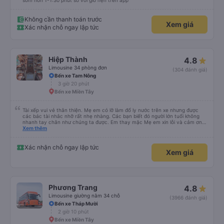
sớm hơn 1-1:30 phút so với giờ hẹn trên app
Không cần thanh toán trước
Xem giá
Xác nhận chỗ ngay lập tức
Hiệp Thành
4.8
Limousine 34 phòng đơn
(304 đánh giá)
Bến xe Tam Nông
3 giờ 20 phút
Bến xe Miền Tây
Tài xếp vui vẻ thân thiện. Mẹ em có lỡ làm đổ ly nước trên xe nhưng được
các bác tài nhắc nhỡ rất nhẹ nhàng. Các bạn biết đó người lớn tuổi không
nhanh tay chân như chúng ta được. Em thay mặc Mẹ em xin lỗi và cảm ơn
các bác tài xe Hiệp Thành rất nhiều ạ.
Xem thêm
Xác nhận chỗ ngay lập tức
Xem giá
Phương Trang
4.8
Limousine giường nằm 34 chỗ
(3966 đánh giá)
Bến xe Tháp Mười
2 giờ 10 phút
Bến xe Miền Tây