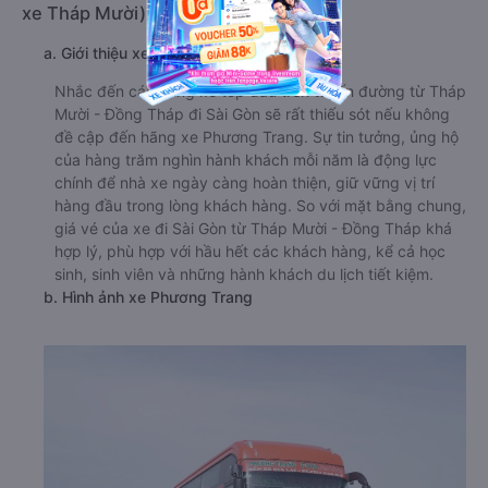
xe Tháp Mười)
a. Giới thiệu xe Phương Trang
Nhắc đến các hãng xe top đầu trên tuyến đường từ Tháp
Mười - Đồng Tháp đi Sài Gòn sẽ rất thiếu sót nếu không
đề cập đến hãng xe Phương Trang. Sự tin tưởng, ủng hộ
của hàng trăm nghìn hành khách mỗi năm là động lực
chính để nhà xe ngày càng hoàn thiện, giữ vững vị trí
hàng đầu trong lòng khách hàng. So với mặt bằng chung,
giá vé của xe đi Sài Gòn từ Tháp Mười - Đồng Tháp khá
hợp lý, phù hợp với hầu hết các khách hàng, kể cả học
sinh, sinh viên và những hành khách du lịch tiết kiệm.
b. Hình ảnh xe Phương Trang