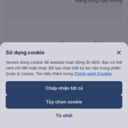
Bảng tổng hợp thông ti
Giờ
Điểm
Nhà xe
chạy
đi
close
Sử dụng cookie
Vexere dùng cookie để website hoạt động ổn định. Bạn có thể
xem chi tiết hoặc thay đổi lựa chọn bất kỳ lúc nào trong phần
Quản lý cookie. Tìm hiểu thêm trong
Chính sách Cookie
.
Phương Trang
02:00 - 15:00
Chấp nhận tất cả
Hiệp Thành
00:30 - 23:30
TT Tràm Chim
395 
Tùy chọn cookie
Thiên Thiên
00:40 - 23:40
ĐT844
395 
Hương
Từ chối
Cổng
Năm Lãnh
06:00 - 13:00
ĐT844
Vươ