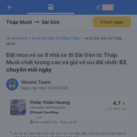
arrow_back
Tải app Vexere ngay!
Tải app Vexere
-30k
Mở app
Mở app
Nhận ưu đãi thành viên độc
-30k/ghế khi đặt vé máy bay qua
quyền
app
Tháp Mười
Sài Gòn
Chọn ngày
Vé xe khách
xe đi Sài Gòn từ Đồng Tháp
xe đi Sài Gòn từ Tháp
Mười
Đặt mua vé xe 8 nhà xe đi Sài Gòn từ Tháp
Mười chất lượng cao và giá vé ưu đãi nhất
: 62
chuyến mỗi ngày
Vexere Team
Ngày cập nhật: 07/08/2026
Thiên Thiên Hương
4.7
Limousine 34 Phòng Đơn
(147 đánh giá)
Huyện Tam Nông
3 giờ
Bến xe Miền Tây - Quầy vé 29
Xe rất ok. Mình đặt rước tận nơi ở Q1. Có điều đặt rước tận nơi thì sắp xếp đi