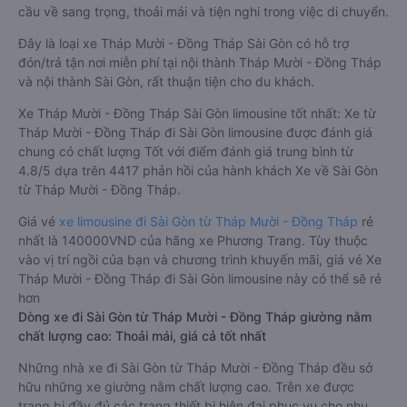
cầu về sang trọng, thoải mái và tiện nghi trong việc di chuyển.
Đây là loại xe Tháp Mười - Đồng Tháp Sài Gòn có hỗ trợ
đón/trả tận nơi miễn phí tại nội thành Tháp Mười - Đồng Tháp
và nội thành Sài Gòn, rất thuận tiện cho du khách.
Xe Tháp Mười - Đồng Tháp Sài Gòn limousine tốt nhất: Xe từ
Tháp Mười - Đồng Tháp đi Sài Gòn limousine được đánh giá
chung có chất lượng Tốt với điểm đánh giá trung bình từ
4.8/5 dựa trên 4417 phản hồi của hành khách Xe về Sài Gòn
từ Tháp Mười - Đồng Tháp.
Giá vé
xe limousine đi Sài Gòn từ Tháp Mười - Đồng Tháp
rẻ
nhất là 140000VND của hãng xe Phương Trang. Tùy thuộc
vào vị trí ngồi của bạn và chương trình khuyến mãi, giá vé Xe
Tháp Mười - Đồng Tháp đi Sài Gòn limousine này có thể sẽ rẻ
hơn
Dòng xe đi Sài Gòn từ Tháp Mười - Đồng Tháp giường nằm
chất lượng cao: Thoải mái, giá cả tốt nhất
Những nhà xe đi Sài Gòn từ Tháp Mười - Đồng Tháp đều sở
hữu những xe giường nằm chất lượng cao. Trên xe được
trang bị đầy đủ các trang thiết bị hiện đại phục vụ cho nhu