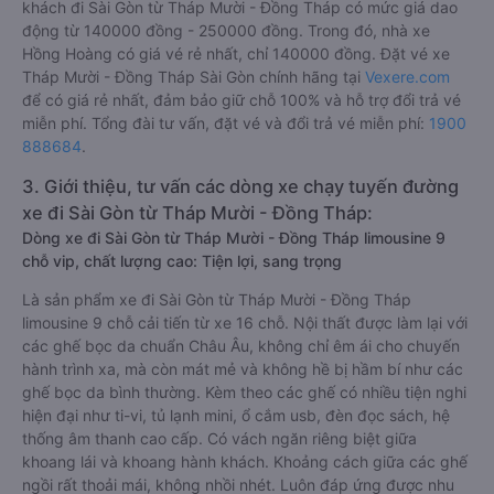
khách đi Sài Gòn từ Tháp Mười - Đồng Tháp có mức giá dao
động từ 140000 đồng - 250000 đồng. Trong đó, nhà xe
Hồng Hoàng có giá vé rẻ nhất, chỉ 140000 đồng. Đặt vé xe
Tháp Mười - Đồng Tháp Sài Gòn chính hãng tại
Vexere.com
để có giá rẻ nhất, đảm bảo giữ chỗ 100% và hỗ trợ đổi trả vé
miễn phí. Tổng đài tư vấn, đặt vé và đổi trả vé miễn phí:
1900
888684
.
3. Giới thiệu, tư vấn các dòng xe chạy tuyến đường
xe đi Sài Gòn từ Tháp Mười - Đồng Tháp:
Dòng xe đi Sài Gòn từ Tháp Mười - Đồng Tháp limousine 9
chỗ vip, chất lượng cao: Tiện lợi, sang trọng
Là sản phẩm xe đi Sài Gòn từ Tháp Mười - Đồng Tháp
limousine 9 chỗ cải tiến từ xe 16 chỗ. Nội thất được làm lại với
các ghế bọc da chuẩn Châu Âu, không chỉ êm ái cho chuyến
hành trình xa, mà còn mát mẻ và không hề bị hầm bí như các
ghế bọc da bình thường. Kèm theo các ghế có nhiều tiện nghi
hiện đại như ti-vi, tủ lạnh mini, ổ cắm usb, đèn đọc sách, hệ
thống âm thanh cao cấp. Có vách ngăn riêng biệt giữa
khoang lái và khoang hành khách. Khoảng cách giữa các ghế
ngồi rất thoải mái, không nhồi nhét. Luôn đáp ứng được nhu