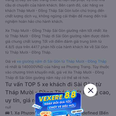
cầu di chuyển của hành khách. Bên cạnh đó, các hãng xe
khách Tháp Mười - Đồng Tháp Sài Gòn luôn chú trọng đến
chất lượng dịch vụ, không ngừng cải thiện để mang đến trải
nghiệm hoàn hảo cho hành khách.
Xe Tháp Mười - Đồng Tháp Sài Gòn giường nằm tốt nhất: Xe
từ Tháp Mười - Đồng Tháp đi Sài Gòn giường nằm được đánh
giá chung chất lượng Tốt với điểm đánh giá trung bình từ
4.8/5 dựa trên 4417 phản hồi của hành khách Xe về Sài Gòn
từ Tháp Mười - Đồng Tháp.
Giá vé
xe giường nằm đi Sài Gòn từ Tháp Mười - Đồng Tháp
rẻ nhất là 140000VND của hãng xe Phương Trang. Tùy thuộc
vào chương trình khuyến mãi, giá vé Xe Tháp Mười - Đồng
Tháp đi Sài Gòn giường nằm này có thể sẽ rẻ hơn.
Tư vấn TOP 5 xe khách đi Sài Gòn từ
Tháp Mười - Đồng Tháp chất lượng cao,
uy tín, giá rẻ nhất 08/2026
null
🚌 1. Xe Phương Trang khởi hành tại undefined (Bến