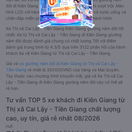
đôi đi Kiên Giang có nhiều ưu điểm và tiện nghi vượt trội. Màn
hình LCD với hàng nghìn bộ phim giải trí, wifi, và nước uống và
chăn đắp miễn phí phục vụ hành khách suốt hành trình.
Xe Thị xã Cai Lậy - Tiền Giang Kiên Giang giường nằm đôi tốt
nhất: Xe từ Thị xã Cai Lậy - Tiền Giang đi Kiên Giang giường
nằm đôi được đánh giá chung có chất lượng Tốt với điểm
đánh giá trung bình từ 4.3/5 dựa trên 3122 phản hồi của hành
khách Xe về Kiên Giang từ Thị xã Cai Lậy - Tiền Giang.
Giá vé
xe giường nằm đôi đi Kiên Giang từ Thị xã Cai Lậy -
Tiền Giang
rẻ nhất là 350000VND của hãng xe Mai Quyên.
Tùy thuộc vào chương trình khuyến mãi, giá vé Xe Thị xã Cai
Lậy - Tiền Giang đi Kiên Giang giường nằm đôi này có thể sẽ
rẻ hơn.
Tư vấn TOP 5 xe khách đi Kiên Giang từ
Thị xã Cai Lậy - Tiền Giang chất lượng
cao, uy tín, giá rẻ nhất 08/2026
null