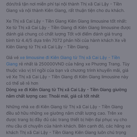
đón/trả tận nơi miễn phí tại nội thành Thị xã Cai Lậy - Tiền
Giang và nội thành Kiên Giang, rất thuận tiện cho du khách.
Xe Thị xã Cai Lậy - Tiền Giang Kiên Giang limousine tốt nhất:
Xe từ Thị xã Cai Lậy - Tiền Giang đi Kiên Giang limousine được
đánh giá chung có chất lượng Tốt với điểm đánh giá trung
bình từ 4.4/5 dựa trên 7072 phản hồi của hành khách Xe về
Kiên Giang từ Thị xã Cai Lậy - Tiền Giang.
Giá vé
xe limousine đi Kiên Giang từ Thị xã Cai Lậy - Tiền
Giang
rẻ nhất là 250000VND của hãng xe Phương Trang. Tùy
thuộc vào vị trí ngồi của bạn và chương trình khuyến mãi, giá
vé Xe Thị xã Cai Lậy - Tiền Giang đi Kiên Giang limousine này
có thể sẽ rẻ hơn
Dòng xe đi Kiên Giang từ Thị xã Cai Lậy - Tiền Giang giường
nằm chất lượng cao: Thoải mái, giá cả tốt nhất
Những nhà xe đi Kiên Giang từ Thị xã Cai Lậy - Tiền Giang
đều sở hữu những xe giường nằm chất lượng cao. Trên xe
được trang bị đầy đủ các trang thiết bị hiện đại phục vụ cho
nhu cầu di chuyển của hành khách. Bên cạnh đó, các hãng xe
khách Thị xã Cai Lậy - Tiền Giang Kiên Giang luôn chú trọng