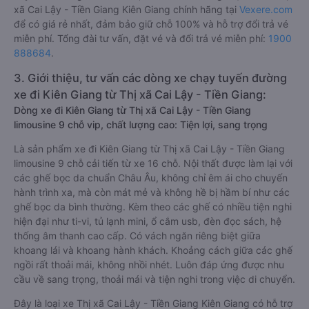
xã Cai Lậy - Tiền Giang Kiên Giang chính hãng tại
Vexere.com
để có giá rẻ nhất, đảm bảo giữ chỗ 100% và hỗ trợ đổi trả vé
miễn phí. Tổng đài tư vấn, đặt vé và đổi trả vé miễn phí:
1900
888684
.
3. Giới thiệu, tư vấn các dòng xe chạy tuyến đường
xe đi Kiên Giang từ Thị xã Cai Lậy - Tiền Giang:
Dòng xe đi Kiên Giang từ Thị xã Cai Lậy - Tiền Giang
limousine 9 chỗ vip, chất lượng cao: Tiện lợi, sang trọng
Là sản phẩm xe đi Kiên Giang từ Thị xã Cai Lậy - Tiền Giang
limousine 9 chỗ cải tiến từ xe 16 chỗ. Nội thất được làm lại với
các ghế bọc da chuẩn Châu Âu, không chỉ êm ái cho chuyến
hành trình xa, mà còn mát mẻ và không hề bị hầm bí như các
ghế bọc da bình thường. Kèm theo các ghế có nhiều tiện nghi
hiện đại như ti-vi, tủ lạnh mini, ổ cắm usb, đèn đọc sách, hệ
thống âm thanh cao cấp. Có vách ngăn riêng biệt giữa
khoang lái và khoang hành khách. Khoảng cách giữa các ghế
ngồi rất thoải mái, không nhồi nhét. Luôn đáp ứng được nhu
cầu về sang trọng, thoải mái và tiện nghi trong việc di chuyển.
Đây là loại xe Thị xã Cai Lậy - Tiền Giang Kiên Giang có hỗ trợ