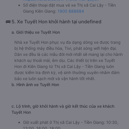
Số điện thoại đặt mua vé xe Thị xã Cai Lậy - Tiền
Giang Kiên Giang:
1900 888684
🚌 5. Xe Tuyết Hon khởi hành tại undefined
a. Giới thiệu xe Tuyết Hon
Nhà xe Tuyết Hon phục vụ đa dạng dòng xe được trang
bị hệ thống máy điều hòa, Tivi, phát sóng wifi hiện đại.
Dàn xe đều là các mẫu đời mới nhất sẽ mang lại cho hành
khách sự thoải mái, êm dịu. Các thiết bị trên xe Tuyết
Hon đi Kiên Giang từ Thị xã Cai Lậy - Tiền Giang luôn
được kiểm tra định kỳ, vệ sinh thường xuyên nhằm đảm
bảo xe luôn sạch mới và vận hành tốt nhất.
b. Hình ảnh xe Tuyết Hon
c. Lộ trình, giờ khởi hành và giờ kết thúc của xe khách
Tuyết Hon
Giờ xuất phát ở Thị xã Cai Lậy - Tiền Giang: 10:30,
13:00, 16:00, 18:00