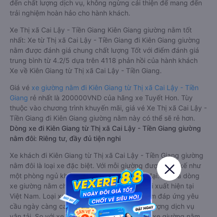
đến chất lượng dịch vụ, không ngừng cải thiện để mang đến
trải nghiệm hoàn hảo cho hành khách.
Xe Thị xã Cai Lậy - Tiền Giang Kiên Giang giường nằm tốt
nhất: Xe từ Thị xã Cai Lậy - Tiền Giang đi Kiên Giang giường
nằm được đánh giá chung chất lượng Tốt với điểm đánh giá
trung bình từ 4.2/5 dựa trên 4118 phản hồi của hành khách
Xe về Kiên Giang từ Thị xã Cai Lậy - Tiền Giang.
Giá vé
xe giường nằm đi Kiên Giang từ Thị xã Cai Lậy - Tiền
Giang
rẻ nhất là 200000VND của hãng xe Tuyết Hon. Tùy
thuộc vào chương trình khuyến mãi, giá vé Xe Thị xã Cai Lậy -
Tiền Giang đi Kiên Giang giường nằm này có thể sẽ rẻ hơn.
Dòng xe đi Kiên Giang từ Thị xã Cai Lậy - Tiền Giang giường
nằm đôi: Riêng tư, đầy đủ tiện nghi
Xe khách đi Kiên Giang từ Thị xã Cai Lậy - Tiền Giang giường
nằm đôi là loại xe đặc biệt. Với mỗi giường được thiết kế như
một phòng ngủ khách sạn sang trọng, hiện đại. Đây là dòng
xe giường nằm cho cặp đôi đi Kiên Giang mới xuất hiện tại
Việt Nam. Loại xe giường nằm đôi ra đời nhằm đáp ứng yêu
cầu ngày càng cao của khách hàng về chất lượng dịch vụ
vận tải. So với xe giường nằm thông thường, xe giường nằm