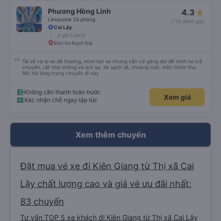
Phương Hồng Linh
4.3
Limousine 24 phòng
(715 đánh giá)
Cai Lậy
4 giờ 5 phút
Bến Xe Rạch Sỏi
Tài xế và lơ xe dễ thương, mình kẹt xe nhưng vẫn cố gắng đợi để mình ko trễ
chuyến, rất nhẹ nhàng và lịch sự. Xe sạch sẽ, thoáng mát, mền thơm tho.
Rất hài lòng trong chuyến đi này
Không cần thanh toán trước
Xem giá
Xác nhận chỗ ngay lập tức
Xem thêm chuyến
Đặt mua vé xe đi Kiên Giang từ Thị xã Cai
Lậy chất lượng cao và giá vé ưu đãi nhất:
83 chuyến
Tư vấn TOP 5 xe khách đi Kiên Giang từ Thị xã Cai Lậy