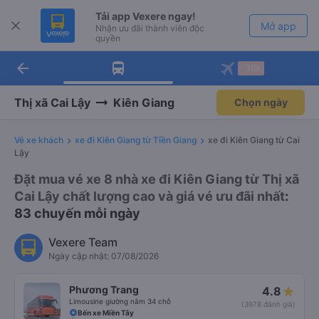
Tải app Vexere ngay!
Mở app
Nhận ưu đãi thành viên độc
quyền
arrow_back
Tải app Vexere
-30k
Mở app
-30k/ghế khi đặt vé máy bay qua
app
Thị xã Cai Lậy
Kiên Giang
Chọn ngày
Vé xe khách
xe đi Kiên Giang từ Tiền Giang
xe đi Kiên Giang từ Cai
Lậy
Đặt mua vé xe 8 nhà xe đi Kiên Giang từ Thị xã
Cai Lậy chất lượng cao và giá vé ưu đãi nhất
:
83 chuyến mỗi ngày
Vexere Team
Ngày cập nhật: 07/08/2026
Phương Trang
4.8
Limousine giường nằm 34 chỗ
(3978 đánh giá)
Bến xe Miền Tây