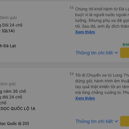
Chúng tôi khởi hành từ Đà Lạ
buýt vì là người nước ngoài
đánh giá)
tưởng. Nhưng phụ xe đã gọi
 Đôi 24 chỗ
tôi. Sau đó, anh ấy đích thân
y (QL1A)
tiên đi xe giường nằm với ha
Xem thêm
tôi không chắc chắn khi nào
uống. Tôi rất ngạc nhiên khi
KH
nh Đà Lạt
Thơ và mọi người xuống xe 
keyboard_arrow_down
Thông tin chi tiết
thức chúng tôi dậy và đảm b
chung, đó là một trải nghiệm
chăn, và đủ chỗ cho 1 người 
Tôi đi Chuyến xe từ Long Th
đúng giờ, hành trình êm thuậ
ánh giá)
tay quả thật khiến tôi an tâm, mãn ý. Đường xa muôn dặm
ng nằm 36 chỗ
mà lòng chẳng vướng lo. Ph
 đôi 24 chỗ
cẩn, hiếm thấy giữa thời buổi
Xem thêm
chỗ
Xin gửi lời tán dương chân 
- DỌC QUỐC LỘ 1A
hưng thịnh, vạn lộ bình an.”
keyboard_arrow_down
Thông tin chi tiết
Dọc Quốc lộ 20)