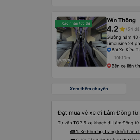
Yến Thông
Xác nhận tức thì
4.2
star
(54 đá
Giường nằm 40 
Limousine 24 p
Bãi Xe Kiều T
10h10m
Bến xe liên tỉ
Xem thêm chuyến
Đặt mua vé xe đi Lâm Đồng từ T
Tư vấn TOP 6 xe khách đi Lâm Đồng từ T
🚌 1. Xe Phương Trang khởi hành t