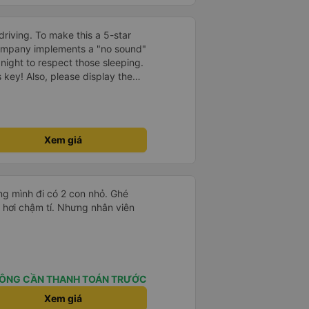
driving. To make this a 5-star
company implements a "no sound"
 night to respect those sleeping.
is key! Also, please display the
e the cabin for convenience. I
------ ​ Xe chất
t an toàn. Để dịch vụ hoàn hảo
 quy định rõ ràng về việc giữ im
Xem giá
ại) vào ban đêm để tránh làm
 Ngoài ra, nhà xe nên dán sẵn
 hành khách dễ dàng sử dụng.
à xe trong tương lai!
g mình đi có 2 con nhỏ. Ghé
 hơi chậm tí. Nhưng nhân viên
ÔNG CẦN THANH TOÁN TRƯỚC
Xem giá