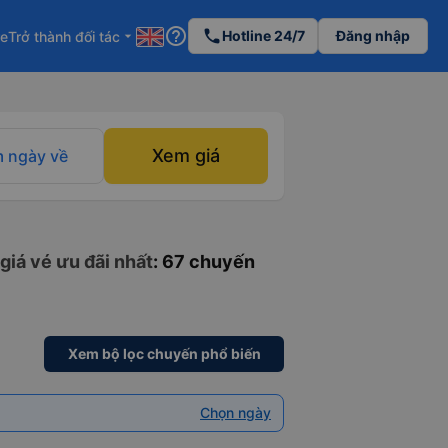
help_outline
phone
Hotline 24/7
Đăng nhập
re
Trở thành đối tác
arrow_drop_down
Xem giá
 ngày về
giá vé ưu đãi nhất
: 67 chuyến
Xem bộ lọc chuyến phổ biến
Chọn ngày