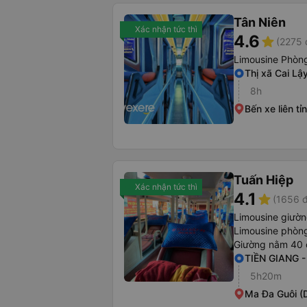
Tân Niên
Xác nhận tức thì
4.6
star
(2275 
Limousine Phòng
Thị xã Cai Lậ
8h
Bến xe liên tỉ
Tuấn Hiệp
Xác nhận tức thì
4.1
star
(1656 đ
Limousine giườ
Limousine phòng
Giường nằm 40 
TIỀN GIANG 
5h20m
Ma Đa Guôi (