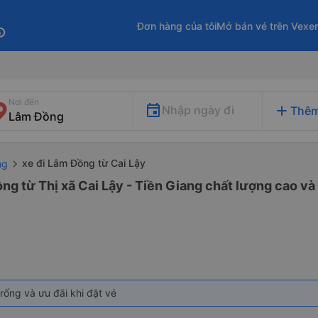
Đơn hàng của tôi
Mở bán vé trên Vexe
fo
Nơi đến
add
Nhập ngày đi
Thêm
xe đi Lâm Đồng từ Cai Lậy
ng
ng từ Thị xã Cai Lậy - Tiền Giang chất lượng cao và 
rống và ưu đãi khi đặt vé