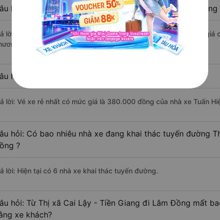
âu hỏi: Nhà xe đi Lâm Đồng từ Thị xã Cai Lậy - Tiền Giang
rả lời: Xe đi Lâm Đồng từ Thị xã Cai Lậy - Tiền Giang được đánh giá 
hương Trang, Tân Niên, Yến Thông.
âu hỏi: Xe nào đi Lâm Đồng có giá rẻ nhất?
rả lời: Vé xe rẻ nhất có mức giá là 380.000 đồng của nhà xe Tuấn Hi
âu hỏi: Có bao nhiêu nhà xe đang khai thác tuyến đường Th
ồng ?
ả lời: Hiện tại có 6 nhà xe khai thác tuyến đường.
âu hỏi: Từ Thị xã Cai Lậy - Tiền Giang đi Lâm Đồng mất bao
ằng xe khách?