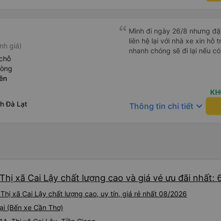
Mình đi ngày 26/8 nhưng đặ
liên hệ lại với nhà xe xin hỗ 
nh giá)
nhanh chóng sẽ đi lại nếu có
chỗ
hòng
iên
KH
nh Đà Lạt
keyboard_arrow_down
Thông tin chi tiết
hị xã Cai Lậy chất lượng cao và giá vé ưu đãi nhất:
hị xã Cai Lậy chất lượng cao, uy tín, giá rẻ nhất 08/2026
ại (Bến xe Cần Thơ)