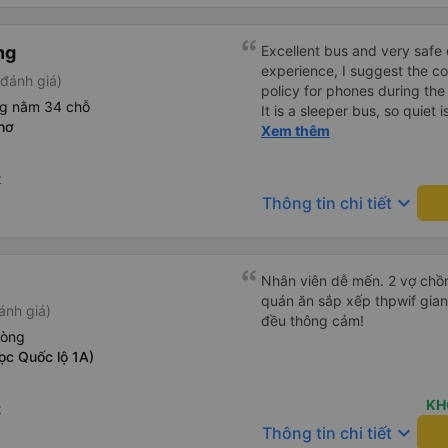
ng
Excellent bus and very safe 
experience, I suggest the 
đánh giá)
policy for phones during the
ng nằm 34 chỗ
It is a sleeper bus, so quiet 
hơ
Wi-Fi password clearly insid
Xem thêm
would definitely ride with them again! --------
lượng tốt và tài xế lái xe rấ
t
hơn, tôi góp ý nhà xe nên có
keyboard_arrow_down
Thông tin chi tiết
lặng (tắt âm thanh điện tho
phiền hành khách khác ngủ.
mật khẩu Wi-Fi trong xe để
Tôi vẫn sẽ tiếp tục ủng hộ nh
Nhân viên dễ mến. 2 vợ chồn
quán ăn sắp xếp thpwif gian
ánh giá)
đều thông cảm!
hòng
ọc Quốc lộ 1A)
KH
t
keyboard_arrow_down
Thông tin chi tiết