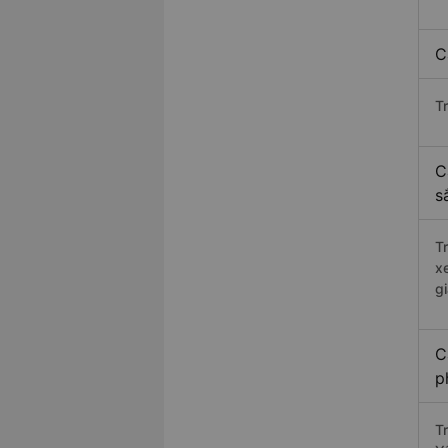
C
T
C
s
T
x
g
C
p
T