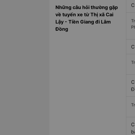
C
Những câu hỏi thường gặp
về tuyến xe từ Thị xã Cai
T
Lậy - Tiền Giang đi Lâm
P
Đồng
C
T
C
Đ
Tr
C
b