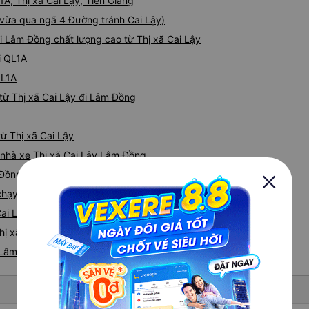
1A, Thị xã Cai Lậy, Tiền Giang
 (vừa qua ngã 4 Đường tránh Cai Lậy)
đi Lâm Đồng chất lượng cao từ Thị xã Cai Lậy
i QL1A
QL1A
từ Thị xã Cai Lậy đi Lâm Đồng
ừ Thị xã Cai Lậy
á nhà xe Thị xã Cai Lậy Lâm Đồng
 Đồng
e chạy tuyến đường Thị xã Cai Lậy đi Lâm Đồng
Cai Lậy - Lâm Đồng
ị xã Cai Lậy nhanh và uy tín nhất
i Lâm Đồng