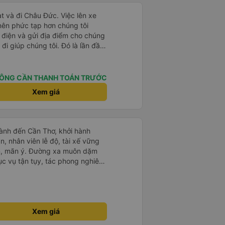
t và đi Châu Đức. Việc lên xe
 nên phức tạp hơn chúng tôi
 điện và gửi địa điểm cho chúng
 đi giúp chúng tôi. Đó là lần đầu
i đứa trẻ nhỏ khá thú vị. Chúng
 xe sẽ dừng lại để nghỉ hoặc ăn
 xe dừng lại lúc nửa đêm ở Cần
ÔNG CẦN THANH TOÁN TRƯỚC
ăn. Khi đến điểm dừng, họ đánh
Xem giá
ảo chúng tôi đã sẵn sàng. Nhìn
 tốt. Mỗi giường đều có gối và
lớn và 1 trẻ em nằm thoải mái.
ành đến Cần Thơ, khởi hành
n, nhân viên lễ độ, tài xế vững
ục vụ tận tụy, tác phong nghiêm
 kim tiền vội vã. Xã hội loạn đạo.
thành, kính chúc nhà xe ngày một
Xem giá