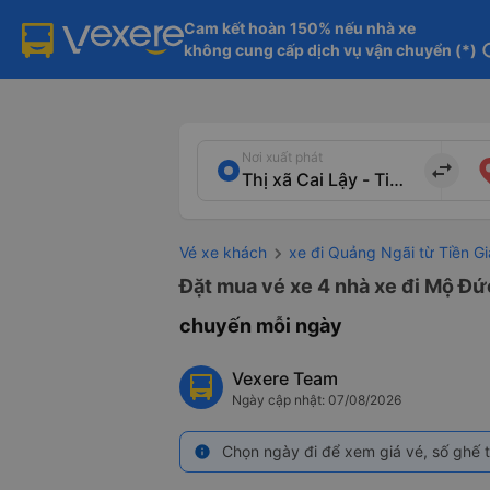
Cam kết hoàn 150% nếu nhà xe

không cung cấp dịch vụ vận chuyển (*)
in
Nơi xuất phát
import_export
Vé xe khách
xe đi Quảng Ngãi từ Tiền G
Đặt mua vé xe 4 nhà xe đi Mộ Đức
chuyến mỗi ngày
Vexere Team
Ngày cập nhật: 07/08/2026
Chọn ngày đi để xem giá vé, số ghế t
info