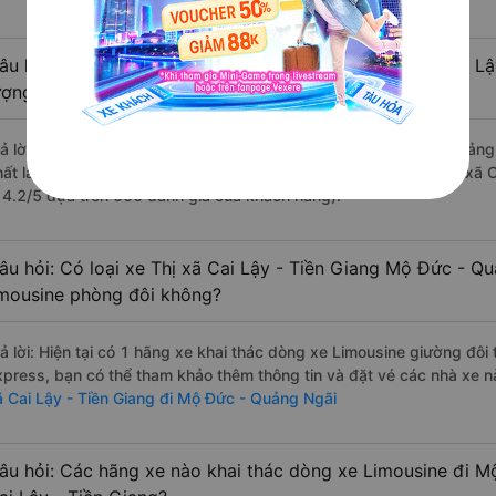
âu hỏi: Review xe đi Mộ Đức - Quảng Ngãi từ Thị xã Cai Lậ
ượng tốt, xuất sắc, cao cấp nhất?
rả lời: Những hãng xe đi Thị xã Cai Lậy - Tiền Giang Mộ Đức - Quảng
hất là nhà xe Bốn Luyện Express đi Mộ Đức - Quảng Ngãi từ Thị xã C
à 4.2/5 dựa trên 550 đánh giá của khách hàng).
âu hỏi: Có loại xe Thị xã Cai Lậy - Tiền Giang Mộ Đức - Q
imousine phòng đôi không?
rả lời: Hiện tại có 1 hãng xe khai thác dòng xe Limousine giường đô
xpress, bạn có thể tham khảo thêm thông tin và đặt vé các nhà xe nà
ã Cai Lậy - Tiền Giang đi Mộ Đức - Quảng Ngãi
âu hỏi: Các hãng xe nào khai thác dòng xe Limousine đi M