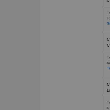
C
T
c
G
C
C
T
b
T
C
L
Tr
Q