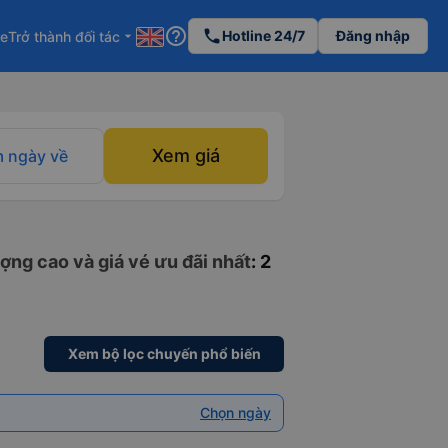
help_outline
phone
Hotline 24/7
Đăng nhập
re
Trở thành đối tác
arrow_drop_down
Xem giá
 ngày về
ợng cao và giá vé ưu đãi nhất
: 2
Xem bộ lọc chuyến phổ biến
Chọn ngày