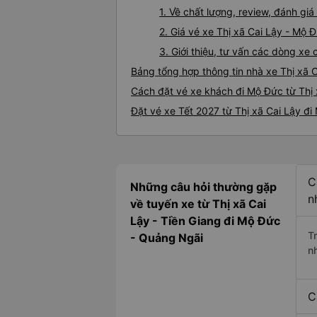
1. Về chất lượng, review, đánh gi
2. Giá vé xe Thị xã Cai Lậy - Mộ 
3. Giới thiệu, tư vấn các dòng xe
Bảng tổng hợp thông tin nhà xe Thị xã 
Cách đặt vé xe khách đi Mộ Đức từ Thị 
Đặt vé xe Tết 2027 từ Thị xã Cai Lậy đ
C
Những câu hỏi thường gặp
n
về tuyến xe từ Thị xã Cai
Lậy - Tiền Giang đi Mộ Đức
T
- Quảng Ngãi
n
C