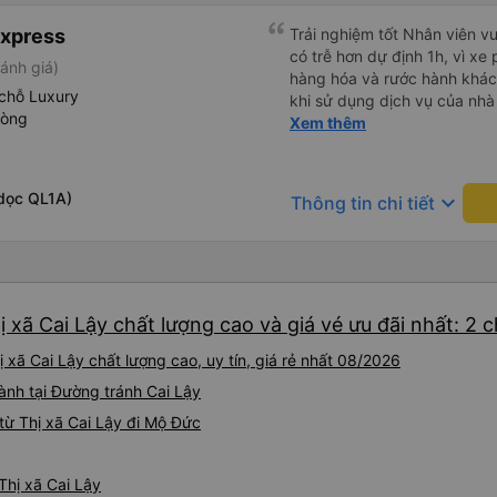
Express
Trải nghiệm tốt Nhân viên vu
có trễ hơn dự định 1h, vì xe
ánh giá)
hàng hóa và rước hành khách
chỗ Luxury
khi sử dụng dịch vụ của nhà 
hòng
thiệu cho người thân sử dụn
Xem thêm
dọc QL1A)
keyboard_arrow_down
Thông tin chi tiết
 xã Cai Lậy chất lượng cao và giá vé ưu đãi nhất: 2 
xã Cai Lậy chất lượng cao, uy tín, giá rẻ nhất 08/2026
ành tại Đường tránh Cai Lậy
từ Thị xã Cai Lậy đi Mộ Đức
Thị xã Cai Lậy