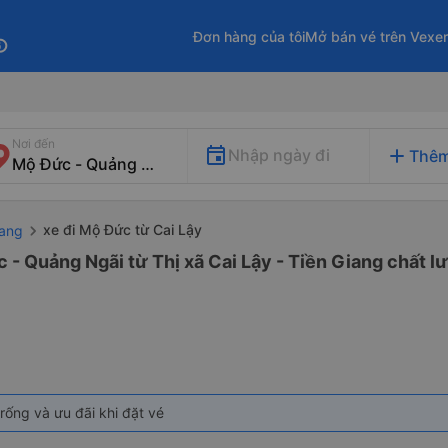
Đơn hàng của tôi
Mở bán vé trên Vexe
fo
Nơi đến
add
Nhập ngày đi
Thêm
xe đi Mộ Đức từ Cai Lậy
iang
 - Quảng Ngãi từ Thị xã Cai Lậy - Tiền Giang chất lư
rống và ưu đãi khi đặt vé