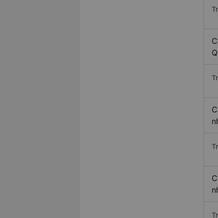
T
C
Q
T
C
n
T
C
n
T