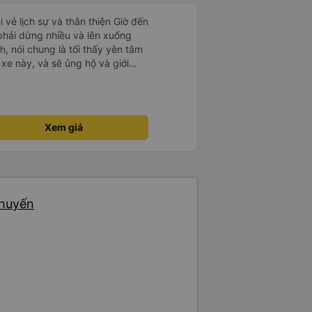
i vẻ lịch sự và thân thiện Giờ đến
 phải dừng nhiều và lên xuống
, nói chung là tối thấy yên tâm
xe này, và sẽ ủng hộ và giới
g dịch vụ của nhà xe này
Xem giá
chuyến