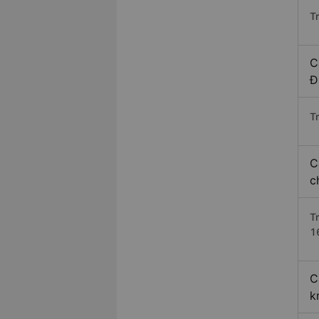
T
C
Đ
Tr
C
c
T
1
C
k