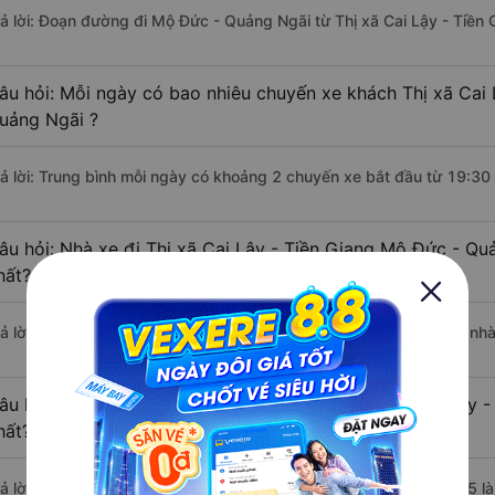
rả lời: Đoạn đường đi Mộ Đức - Quảng Ngãi từ Thị xã Cai Lậy - Tiền
âu hỏi: Mỗi ngày có bao nhiêu chuyến xe khách Thị xã Cai 
uảng Ngãi ?
rả lời: Trung bình mỗi ngày có khoảng 2 chuyến xe bắt đầu từ 19:30
âu hỏi: Nhà xe đi Thị xã Cai Lậy - Tiền Giang Mộ Đức - Q
hất?
rả lời: Chuyến xe có giờ xuất phát sớm nhất vào lúc 19:30 là của n
âu hỏi: Nhà xe đi Mộ Đức - Quảng Ngãi từ Thị xã Cai Lậy -
hất?
rả lời: Chuyến xe có giờ xuất phát trễ (muộn) nhất là vào lúc 19:45 