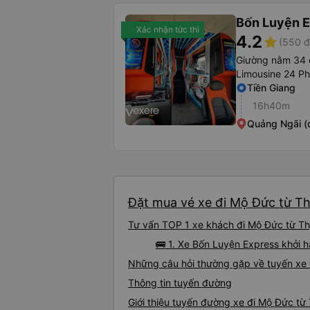
Bốn Luyện 
Xác nhận tức thì
4.2
star
(550 đ
Giường nằm 34 
Limousine 24 P
Tiền Giang
16h40m
Quảng Ngãi (
Đặt mua vé xe đi Mộ Đức từ Thị
Tư vấn TOP 1 xe khách đi Mộ Đức từ Thị 
🚌 1. Xe Bốn Luyện Express khởi h
Những câu hỏi thường gặp về tuyến xe 
Thông tin tuyến đường
Giới thiệu tuyến đường xe đi Mộ Đức từ 