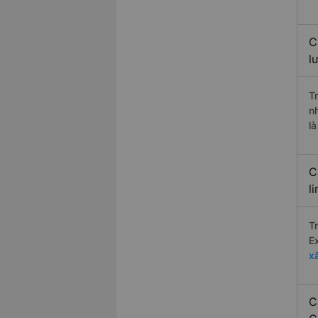
C
l
T
n
l
C
l
T
E
x
C