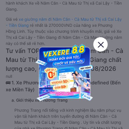
hành khách Xe về Năm Căn - Cà Mau từ Thị xã Cai Lậy - Tiền
Giang.
Giá vé
xe giường nằm đi Năm Căn - Cà Mau từ Thị xã Cai Lậy
- Tiền Giang
rẻ nhất là 270000VND của hãng xe Phương
Hồng Linh. Tùy thuộc vào chương trình khuyến mãi, giá vé Xe
Thị xã Cai Lậy - Tiền Giang đi Năm Căn - Cà Mau giường nằm
này có thể sẽ rẻ hơn.
Tư vấn TOP 3 xe khách đi Năm Căn - Cà
Mau từ Thị xã Cai Lậy - Tiền Giang chất
lượng cao, uy tín, giá rẻ nhất 08/2026
null
🚌 1. Xe Phương Trang khởi hành tại undefined (Bến
xe Miền Tây)
a. Giới thiệu xe Phương Trang
Phương Trang nổi tiếng với kinh nghiệm lâu năm phục vụ
vận tải hành khách trên tuyến đường đi Năm Căn - Cà
Mau từ Thị xã Cai Lậy - Tiền Giang . Uy tín và chất lượng
của nhà xe Phương Trang đi Năm Căn - Cà Mau từ Thị xã