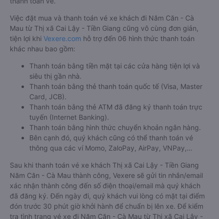
thanh toán vé.
Việc đặt mua và thanh toán vé xe khách đi Năm Căn - Cà
Mau từ Thị xã Cai Lậy - Tiền Giang cũng vô cùng đơn giản,
tiện lợi khi
Vexere.com
hỗ trợ đến 06 hình thức thanh toán
khác nhau bao gồm:
Thanh toán bằng tiền mặt tại các cửa hàng tiện lợi và
siêu thị gần nhà.
Thanh toán bằng thẻ thanh toán quốc tế (Visa, Master
Card, JCB).
Thanh toán bằng thẻ ATM đã đăng ký thanh toán trực
tuyến (Internet Banking).
Thanh toán bằng hình thức chuyển khoản ngân hàng.
Bên cạnh đó, quý khách cũng có thể thanh toán vé
thông qua các ví Momo, ZaloPay, AirPay, VNPay,…
Sau khi thanh toán vé xe khách Thị xã Cai Lậy - Tiền Giang
Năm Căn - Cà Mau thành công, Vexere sẽ gửi tin nhắn/email
xác nhận thành công đến số điện thoại/email mà quý khách
đã đăng ký. Đến ngày đi, quý khách vui lòng có mặt tại điểm
đón trước 30 phút giờ khởi hành để chuẩn bị lên xe. Để kiểm
tra tình trạng vé xe đi Năm Căn - Cà Mau từ Thị xã Cai Lậy -