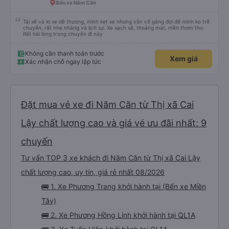
Bến xe Năm Căn
Tài xế và lơ xe dễ thương, mình kẹt xe nhưng vẫn cố gắng đợi để mình ko trễ
chuyến, rất nhẹ nhàng và lịch sự. Xe sạch sẽ, thoáng mát, mền thơm tho.
Rất hài lòng trong chuyến đi này
Không cần thanh toán trước
Xem giá
Xác nhận chỗ ngay lập tức
Đặt mua vé xe đi Năm Căn từ Thị xã Cai
Lậy chất lượng cao và giá vé ưu đãi nhất: 9
chuyến
Tư vấn TOP 3 xe khách đi Năm Căn từ Thị xã Cai Lậy
chất lượng cao, uy tín, giá rẻ nhất 08/2026
🚌 1. Xe Phương Trang khởi hành tại (Bến xe Miền
Tây)
🚌 2. Xe Phương Hồng Linh khởi hành tại QL1A