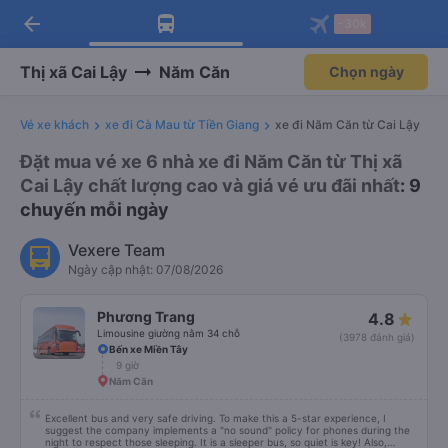
arrow_back
Tải app Vexere ngay!
Tải app Vexere
-30k
Mở app
Mở app
Nhận ưu đãi thành viên độc
-30k/ghế khi đặt vé máy bay qua
quyền
app
Thị xã Cai Lậy
Năm Căn
Chọn ngày
Vé xe khách
xe đi Cà Mau từ Tiền Giang
xe đi Năm Căn từ Cai Lậy
Đặt mua vé xe 6 nhà xe đi Năm Căn từ Thị xã
Cai Lậy chất lượng cao và giá vé ưu đãi nhất
: 9
chuyến mỗi ngày
Vexere Team
Ngày cập nhật: 07/08/2026
Phương Trang
4.8
Limousine giường nằm 34 chỗ
(3978 đánh giá)
Bến xe Miền Tây
9 giờ
Năm Căn
Excellent bus and very safe driving. To make this a 5-star experience, I
suggest the company implements a "no sound" policy for phones during the
night to respect those sleeping. It is a sleeper bus, so quiet is key! Also,