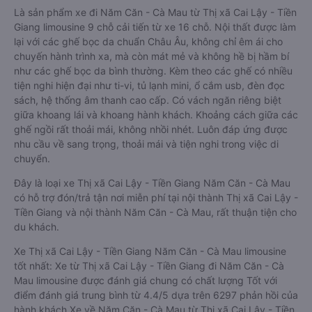
Là sản phẩm xe đi Năm Căn - Cà Mau từ Thị xã Cai Lậy - Tiền
Giang limousine 9 chỗ cải tiến từ xe 16 chỗ. Nội thất được làm
lại với các ghế bọc da chuẩn Châu Âu, không chỉ êm ái cho
chuyến hành trình xa, mà còn mát mẻ và không hề bị hầm bí
như các ghế bọc da bình thường. Kèm theo các ghế có nhiều
tiện nghi hiện đại như ti-vi, tủ lạnh mini, ổ cắm usb, đèn đọc
sách, hệ thống âm thanh cao cấp. Có vách ngăn riêng biệt
giữa khoang lái và khoang hành khách. Khoảng cách giữa các
ghế ngồi rất thoải mái, không nhồi nhét. Luôn đáp ứng được
nhu cầu về sang trọng, thoải mái và tiện nghi trong việc di
chuyển.
Đây là loại xe Thị xã Cai Lậy - Tiền Giang Năm Căn - Cà Mau
có hỗ trợ đón/trả tận nơi miễn phí tại nội thành Thị xã Cai Lậy -
Tiền Giang và nội thành Năm Căn - Cà Mau, rất thuận tiện cho
du khách.
Xe Thị xã Cai Lậy - Tiền Giang Năm Căn - Cà Mau limousine
tốt nhất: Xe từ Thị xã Cai Lậy - Tiền Giang đi Năm Căn - Cà
Mau limousine được đánh giá chung có chất lượng Tốt với
điểm đánh giá trung bình từ 4.4/5 dựa trên 6297 phản hồi của
hành khách Xe về Năm Căn - Cà Mau từ Thị xã Cai Lậy - Tiền