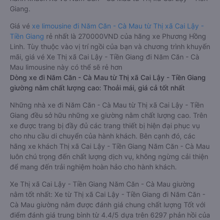
Giang.
Giá vé
xe limousine đi Năm Căn - Cà Mau từ Thị xã Cai Lậy -
Tiền Giang
rẻ nhất là 270000VND của hãng xe Phương Hồng
Linh. Tùy thuộc vào vị trí ngồi của bạn và chương trình khuyến
mãi, giá vé Xe Thị xã Cai Lậy - Tiền Giang đi Năm Căn - Cà
Mau limousine này có thể sẽ rẻ hơn
Dòng xe đi Năm Căn - Cà Mau từ Thị xã Cai Lậy - Tiền Giang
giường nằm chất lượng cao: Thoải mái, giá cả tốt nhất
Những nhà xe đi Năm Căn - Cà Mau từ Thị xã Cai Lậy - Tiền
Giang đều sở hữu những xe giường nằm chất lượng cao. Trên
xe được trang bị đầy đủ các trang thiết bị hiện đại phục vụ
cho nhu cầu di chuyển của hành khách. Bên cạnh đó, các
hãng xe khách Thị xã Cai Lậy - Tiền Giang Năm Căn - Cà Mau
luôn chú trọng đến chất lượng dịch vụ, không ngừng cải thiện
để mang đến trải nghiệm hoàn hảo cho hành khách.
Xe Thị xã Cai Lậy - Tiền Giang Năm Căn - Cà Mau giường
nằm tốt nhất: Xe từ Thị xã Cai Lậy - Tiền Giang đi Năm Căn -
Cà Mau giường nằm được đánh giá chung chất lượng Tốt với
điểm đánh giá trung bình từ 4.4/5 dựa trên 6297 phản hồi của