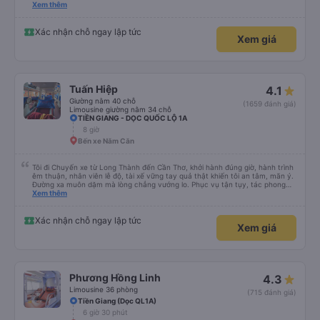
please display the Wi-Fi password clearly inside the cabin for convenience. I
Xem thêm
would definitely ride with them again! -------------- ​ Xe chất lượng tốt và
tài xế lái xe rất an toàn. Để dịch vụ hoàn hảo hơn, tôi góp ý nhà xe nên có
quy định rõ ràng về việc giữ im lặng (tắt âm thanh điện thoại) vào ban đêm
Xác nhận chỗ ngay lập tức
Xem giá
để tránh làm phiền hành khách khác ngủ. Ngoài ra, nhà xe nên dán sẵn mật
khẩu Wi-Fi trong xe để hành khách dễ dàng sử dụng. Tôi vẫn sẽ tiếp tục ủng
hộ nhà xe trong tương lai!
Tuấn Hiệp
4.1
Giường nằm 40 chỗ
(1659 đánh giá)
Limousine giường nằm 34 chỗ
TIỀN GIANG - DỌC QUỐC LỘ 1A
8 giờ
Bến xe Năm Căn
Tôi đi Chuyến xe từ Long Thành đến Cần Thơ, khởi hành đúng giờ, hành trình
êm thuận, nhân viên lễ độ, tài xế vững tay quả thật khiến tôi an tâm, mãn ý.
Đường xa muôn dặm mà lòng chẳng vướng lo. Phục vụ tận tụy, tác phong
nghiêm cẩn, hiếm thấy giữa thời buổi kim tiền vội vã. Xã hội loạn đạo. Xin gửi
Xem thêm
lời tán dương chân thành, kính chúc nhà xe ngày một hưng thịnh, vạn lộ bình
an.”
Xác nhận chỗ ngay lập tức
Xem giá
Phương Hồng Linh
4.3
Limousine 36 phòng
(715 đánh giá)
Tiền Giang (Dọc QL1A)
6 giờ 30 phút