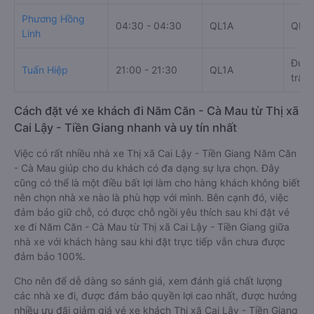
Phương Hồng
04:30 - 04:30
QL1A
QL1
Linh
Đườn
Tuấn Hiệp
21:00 - 21:30
QL1A
trấn
Cách đặt vé xe khách đi Năm Căn - Cà Mau từ Thị xã
Cai Lậy - Tiền Giang nhanh và uy tín nhất
Việc có rất nhiều nhà xe Thị xã Cai Lậy - Tiền Giang Năm Căn
- Cà Mau giúp cho du khách có đa dạng sự lựa chọn. Đây
cũng có thể là một điều bất lợi làm cho hàng khách không biết
nên chọn nhà xe nào là phù hợp với mình. Bên cạnh đó, việc
đảm bảo giữ chỗ, có được chỗ ngồi yêu thích sau khi đặt vé
xe đi Năm Căn - Cà Mau từ Thị xã Cai Lậy - Tiền Giang giữa
nhà xe với khách hàng sau khi đặt trực tiếp vẫn chưa được
đảm bảo 100%.
Cho nên để dễ dàng so sánh giá, xem đánh giá chất lượng
các nhà xe đi, được đảm bảo quyền lợi cao nhất, được hưởng
nhiều ưu đãi giảm giá vé xe khách Thị xã Cai Lậy - Tiền Giang