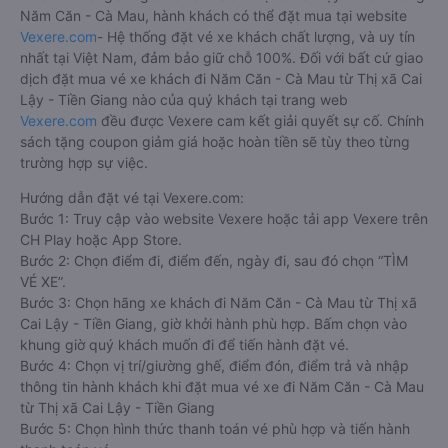
Năm Căn - Cà Mau, hành khách có thể đặt mua tại website
Vexere.com
- Hệ thống đặt vé xe khách chất lượng, và uy tín
nhất tại Việt Nam, đảm bảo giữ chỗ 100%. Đối với bất cứ giao
dịch đặt mua vé xe khách đi Năm Căn - Cà Mau từ Thị xã Cai
Lậy - Tiền Giang nào của quý khách tại trang web
Vexere.com
đều được Vexere cam kết giải quyết sự cố. Chính
sách tặng coupon giảm giá hoặc hoàn tiền sẽ tùy theo từng
trường hợp sự việc.
Hướng dẫn đặt vé tại Vexere.com:
Bước 1: Truy cập vào website Vexere hoặc tải app Vexere trên
CH Play hoặc App Store.
Bước 2: Chọn điểm đi, điểm đến, ngày đi, sau đó chọn “TÌM
VÉ XE”.
Bước 3: Chọn hãng xe khách đi Năm Căn - Cà Mau từ Thị xã
Cai Lậy - Tiền Giang, giờ khởi hành phù hợp. Bấm chọn vào
khung giờ quý khách muốn đi để tiến hành đặt vé.
Bước 4: Chọn vị trí/giường ghế, điểm đón, điểm trả và nhập
thông tin hành khách khi đặt mua vé xe đi Năm Căn - Cà Mau
từ Thị xã Cai Lậy - Tiền Giang
Bước 5: Chọn hình thức thanh toán vé phù hợp và tiến hành