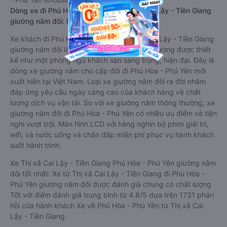
Dòng xe đi Phú Hòa - Phú Yên từ Thị xã Cai Lậy - Tiền Giang
giường nằm đôi: Riêng tư, đầy đủ tiện nghi
Xe khách đi Phú Hòa - Phú Yên từ Thị xã Cai Lậy - Tiền Giang
giường nằm đôi là loại xe đặc biệt. Với mỗi giường được thiết
kế như một phòng ngủ khách sạn sang trọng, hiện đại. Đây là
dòng xe giường nằm cho cặp đôi đi Phú Hòa - Phú Yên mới
xuất hiện tại Việt Nam. Loại xe giường nằm đôi ra đời nhằm
đáp ứng yêu cầu ngày càng cao của khách hàng về chất
lượng dịch vụ vận tải. So với xe giường nằm thông thường, xe
giường nằm đôi đi Phú Hòa - Phú Yên có nhiều ưu điểm và tiện
nghi vượt trội. Màn hình LCD với hàng nghìn bộ phim giải trí,
wifi, và nước uống và chăn đắp miễn phí phục vụ hành khách
suốt hành trình.
Xe Thị xã Cai Lậy - Tiền Giang Phú Hòa - Phú Yên giường nằm
đôi tốt nhất: Xe từ Thị xã Cai Lậy - Tiền Giang đi Phú Hòa -
Phú Yên giường nằm đôi được đánh giá chung có chất lượng
Tốt với điểm đánh giá trung bình từ 4.8/5 dựa trên 1731 phản
hồi của hành khách Xe về Phú Hòa - Phú Yên từ Thị xã Cai
Lậy - Tiền Giang.