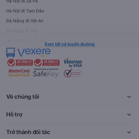
Hà Nội đi Sa Pa
Hà Nội đi Tam Đảo
Đà Nẵng đi Hội An
Đà Nẵng đi Huế
Hải Phòng đi Hà Nội
Xem tất cả tuyến đường
keyboard_arrow_down
Về chúng tôi
keyboard_arrow_down
Hỗ trợ
keyboard_arrow_down
Trở thành đối tác