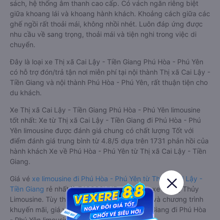
sách, hệ thống âm thanh cao cấp. Có vách ngăn riêng biệt
giữa khoang lái và khoang hành khách. Khoảng cách giữa các
ghế ngồi rất thoải mái, không nhồi nhét. Luôn đáp ứng được
nhu cầu về sang trọng, thoải mái và tiện nghi trong việc di
chuyển.
Đây là loại xe Thị xã Cai Lậy - Tiền Giang Phú Hòa - Phú Yên
có hỗ trợ đón/trả tận nơi miễn phí tại nội thành Thị xã Cai Lậy -
Tiền Giang và nội thành Phú Hòa - Phú Yên, rất thuận tiện cho
du khách.
Xe Thị xã Cai Lậy - Tiền Giang Phú Hòa - Phú Yên limousine
tốt nhất: Xe từ Thị xã Cai Lậy - Tiền Giang đi Phú Hòa - Phú
Yên limousine được đánh giá chung có chất lượng Tốt với
điểm đánh giá trung bình từ 4.8/5 dựa trên 1731 phản hồi của
hành khách Xe về Phú Hòa - Phú Yên từ Thị xã Cai Lậy - Tiền
Giang.
Giá vé
xe limousine đi Phú Hòa - Phú Yên từ Thị xã Cai Lậy -
Tiền Giang
rẻ nhất là 740000VND của hãng xe Trọng Thủy
Limousine. Tùy thuộc vào vị trí ngồi của bạn và chương trình
khuyến mãi, giá vé Xe Thị xã Cai Lậy - Tiền Giang đi Phú Hòa
- Phú Yên limousine này có thể sẽ rẻ hơn