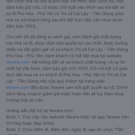
nên chọn nhà xe nào là phù hợp với mình. Bên cạnh đó, việc
đảm bảo giữ chỗ, có được chỗ ngồi yêu thích sau khi đặt vé
xe đi Phú Hòa - Phú Yên từ Thị xã Cai Lậy - Tiền Giang giữa
nhà xe với khách hàng sau khi đặt trực tiếp vẫn chưa được
đảm bảo 100%.
Cho nên để dễ dàng so sánh giá, xem đánh giá chất lượng
các nhà xe đi, được đảm bảo quyền lợi cao nhất, được hưởng
nhiều ưu đãi giảm giá vé xe khách Thị xã Cai Lậy - Tiền Giang
Phú Hòa - Phú Yên, hành khách có thể đặt mua tại website
Vexere.com
- Hệ thống đặt vé xe khách chất lượng, và uy tín
nhất tại Việt Nam, đảm bảo giữ chỗ 100%. Đối với bất cứ giao
dịch đặt mua vé xe khách đi Phú Hòa - Phú Yên từ Thị xã Cai
Lậy - Tiền Giang nào của quý khách tại trang web
Vexere.com
đều được Vexere cam kết giải quyết sự cố. Chính
sách tặng coupon giảm giá hoặc hoàn tiền sẽ tùy theo từng
trường hợp sự việc.
Hướng dẫn đặt vé tại Vexere.com:
Bước 1: Truy cập vào website Vexere hoặc tải app Vexere trên
CH Play hoặc App Store.
Bước 2: Chọn điểm đi, điểm đến, ngày đi, sau đó chọn “TÌM