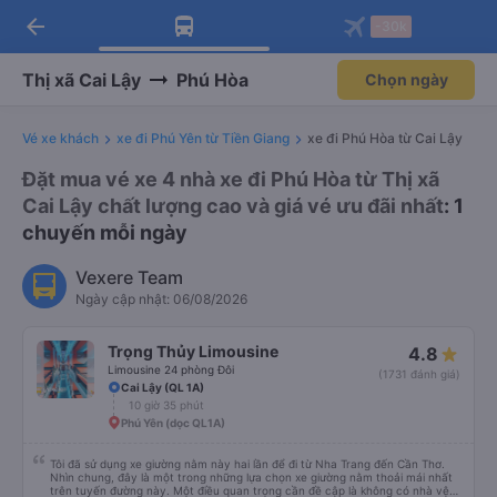
arrow_back
Tải app Vexere ngay!
Tải app Vexere
-30k
Mở app
Mở app
Nhận ưu đãi thành viên độc
-30k/ghế khi đặt vé máy bay qua
quyền
app
Thị xã Cai Lậy
Phú Hòa
Chọn ngày
Vé xe khách
xe đi Phú Yên từ Tiền Giang
xe đi Phú Hòa từ Cai Lậy
Đặt mua vé xe 4 nhà xe đi Phú Hòa từ Thị xã
Cai Lậy chất lượng cao và giá vé ưu đãi nhất
: 1
chuyến mỗi ngày
Vexere Team
Ngày cập nhật: 06/08/2026
Trọng Thủy Limousine
4.8
Limousine 24 phòng Đôi
(1731 đánh giá)
Cai Lậy (QL 1A)
10 giờ 35 phút
Phú Yên (dọc QL1A)
Tôi đã sử dụng xe giường nằm này hai lần để đi từ Nha Trang đến Cần Thơ.
Nhìn chung, đây là một trong những lựa chọn xe giường nằm thoải mái nhất
trên tuyến đường này. Một điều quan trọng cần đề cập là không có nhà vệ