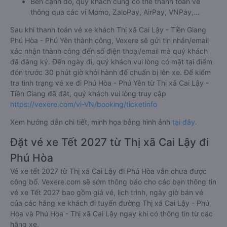
Bên cạnh đó, quý khách cũng có thể thanh toán vé
thông qua các ví Momo, ZaloPay, AirPay, VNPay,…
Sau khi thanh toán vé xe khách Thị xã Cai Lậy - Tiền Giang
Phú Hòa - Phú Yên thành công, Vexere sẽ gửi tin nhắn/email
xác nhận thành công đến số điện thoại/email mà quý khách
đã đăng ký. Đến ngày đi, quý khách vui lòng có mặt tại điểm
đón trước 30 phút giờ khởi hành để chuẩn bị lên xe. Để kiểm
tra tình trạng vé xe đi Phú Hòa - Phú Yên từ Thị xã Cai Lậy -
Tiền Giang đã đặt, quý khách vui lòng truy cập
https://vexere.com/vi-VN/booking/ticketinfo
Xem hướng dẫn chi tiết, minh họa bằng hình ảnh
tại đây.
Đặt vé xe Tết 2027 từ Thị xã Cai Lậy đi
Phú Hòa
Vé xe tết 2027 từ Thị xã Cai Lậy đi Phú Hòa vẫn chưa được
công bố. Vexere.com sẽ sớm thông báo cho các bạn thông tin
vé xe Tết 2027 bao gồm giá vé, lịch trình, ngày giờ bán vé
của các hãng xe khách đi tuyến đường Thị xã Cai Lậy - Phú
Hòa và Phú Hòa - Thị xã Cai Lậy ngay khi có thông tin từ các
hãng xe.