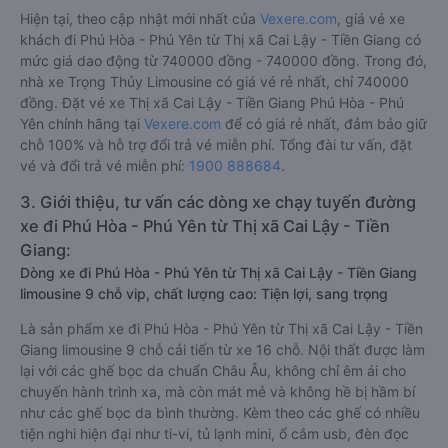
Hiện tại, theo cập nhật mới nhất của
Vexere.com
, giá vé xe
khách đi Phú Hòa - Phú Yên từ Thị xã Cai Lậy - Tiền Giang có
mức giá dao động từ 740000 đồng - 740000 đồng. Trong đó,
nhà xe Trọng Thủy Limousine có giá vé rẻ nhất, chỉ 740000
đồng. Đặt vé xe Thị xã Cai Lậy - Tiền Giang Phú Hòa - Phú
Yên chính hãng tại
Vexere.com
để có giá rẻ nhất, đảm bảo giữ
chỗ 100% và hỗ trợ đổi trả vé miễn phí. Tổng đài tư vấn, đặt
vé và đổi trả vé miễn phí:
1900 888684
.
3. Giới thiệu, tư vấn các dòng xe chạy tuyến đường
xe đi Phú Hòa - Phú Yên từ Thị xã Cai Lậy - Tiền
Giang:
Dòng xe đi Phú Hòa - Phú Yên từ Thị xã Cai Lậy - Tiền Giang
limousine 9 chỗ vip, chất lượng cao: Tiện lợi, sang trọng
Là sản phẩm xe đi Phú Hòa - Phú Yên từ Thị xã Cai Lậy - Tiền
Giang limousine 9 chỗ cải tiến từ xe 16 chỗ. Nội thất được làm
lại với các ghế bọc da chuẩn Châu Âu, không chỉ êm ái cho
chuyến hành trình xa, mà còn mát mẻ và không hề bị hầm bí
như các ghế bọc da bình thường. Kèm theo các ghế có nhiều
tiện nghi hiện đại như ti-vi, tủ lạnh mini, ổ cắm usb, đèn đọc