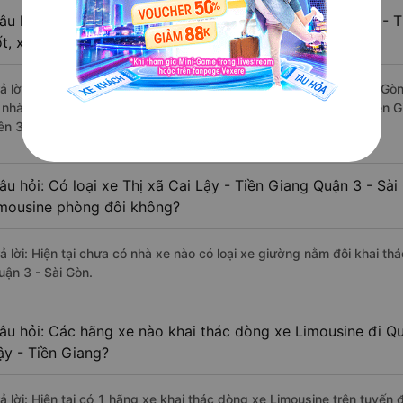
âu hỏi: Review xe đi Quận 3 - Sài Gòn từ Thị xã Cai Lậy - 
ốt, xuất sắc, cao cấp nhất?
rả lời: Những hãng xe đi Thị xã Cai Lậy - Tiền Giang Quận 3 - Sài Gò
à nhà xe Phương Trang đi Quận 3 - Sài Gòn từ Thị xã Cai Lậy - Tiền G
rên 3930 đánh giá của khách hàng).
âu hỏi: Có loại xe Thị xã Cai Lậy - Tiền Giang Quận 3 - Sà
imousine phòng đôi không?
ả lời: Hiện tại chưa có nhà xe nào có loại xe giường nằm đôi khai thá
uận 3 - Sài Gòn.
âu hỏi: Các hãng xe nào khai thác dòng xe Limousine đi Qu
ậy - Tiền Giang?
rả lời: Hiện tại có 1 hãng xe khai thác dòng xe Limousine trên tuyế