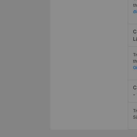
t
đ
C
L
T
t
G
C
-
Tr
S