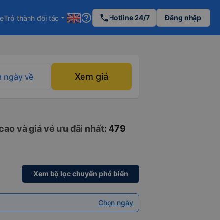
help_outline
phone
Hotline 24/7
Đăng nhập
re
Trở thành đối tác
arrow_drop_down
Xem giá
 ngày về
cao và giá vé ưu đãi nhất
: 479
Xem bộ lọc chuyến phổ biến
Chọn ngày