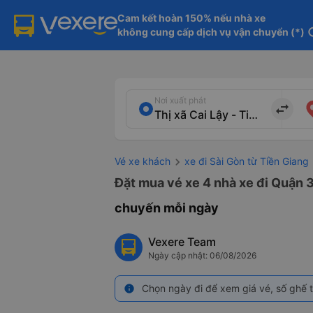
Cam kết hoàn 150% nếu nhà xe

không cung cấp dịch vụ vận chuyển (*)
in
Nơi xuất phát
import_export
Vé xe khách
xe đi Sài Gòn từ Tiền Giang
Đặt mua vé xe 4 nhà xe đi Quận 3 
chuyến mỗi ngày
Vexere Team
Ngày cập nhật: 06/08/2026
Chọn ngày đi để xem giá vé, số ghế t
info