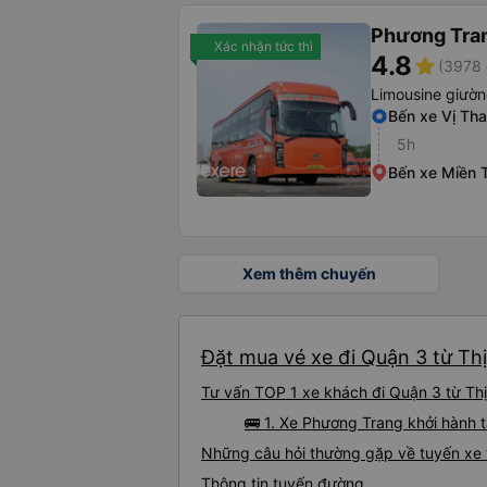
Phương Tra
Xác nhận tức thì
4.8
star
(3978 
Limousine giườ
Bến xe Vị Th
5h
Bến xe Miền 
Xem thêm chuyến
Đặt mua vé xe đi Quận 3 từ Thị
Tư vấn TOP 1 xe khách đi Quận 3 từ Thị 
🚌 1. Xe Phương Trang khởi hành t
Những câu hỏi thường gặp về tuyến xe t
Thông tin tuyến đường