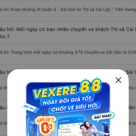
rả lời: Đoạn đường đi Quận 3 - Sài Gòn từ Thị xã Cai Lậy - Tiền Gia
âu hỏi: Mỗi ngày có bao nhiêu chuyến xe khách Thị xã Cai L
òn ?
rả lời: Trung bình mỗi ngày có khoảng 479 chuyến xe bắt đầu từ 0:0
âu hỏi: Nhà xe đi Thị xã Cai Lậy - Tiền Giang Quận 3 - Sà
rả lời: Chuyến xe có giờ xuất phát sớm nhất vào lúc 0:00 là của nhà
âu hỏi: Nhà xe đi Quận 3 - Sài Gòn từ Thị xã Cai Lậy - Tiền
rả lời: Chuyến xe có giờ xuất phát trễ (muộn) nhất là vào lúc 23:58 