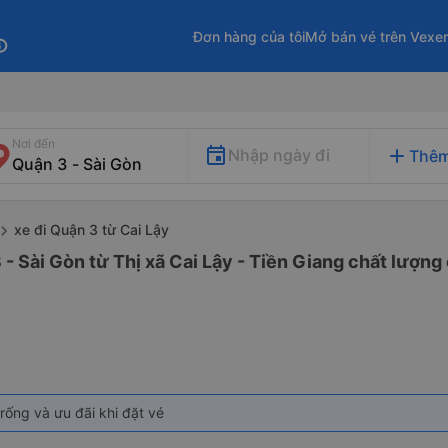
Đơn hàng của tôi
Mở bán vé trên Vexe
fo
Nơi đến
add
Nhập ngày đi
Thêm
xe đi Quận 3 từ Cai Lậy
- Sài Gòn từ Thị xã Cai Lậy - Tiền Giang chất lượng 
rống và ưu đãi khi đặt vé