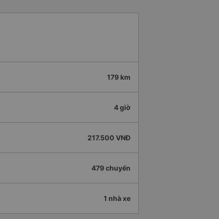
179 km
4 giờ
217.500 VNĐ
479 chuyến
1 nhà xe