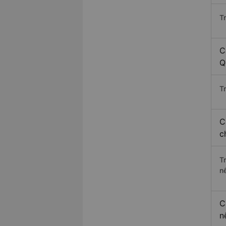
T
C
Q
Tr
C
c
T
n
C
n