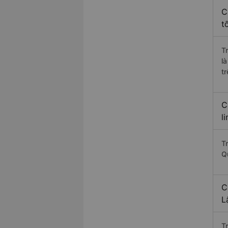
C
t
T
l
t
C
l
Tr
Q
C
L
T