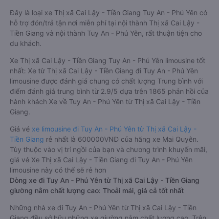
Đây là loại xe Thị xã Cai Lậy - Tiền Giang Tuy An - Phú Yên có
hỗ trợ đón/trả tận nơi miễn phí tại nội thành Thị xã Cai Lậy -
Tiền Giang và nội thành Tuy An - Phú Yên, rất thuận tiện cho
du khách.
Xe Thị xã Cai Lậy - Tiền Giang Tuy An - Phú Yên limousine tốt
nhất: Xe từ Thị xã Cai Lậy - Tiền Giang đi Tuy An - Phú Yên
limousine được đánh giá chung có chất lượng Trung bình với
điểm đánh giá trung bình từ 2.9/5 dựa trên 1865 phản hồi của
hành khách Xe về Tuy An - Phú Yên từ Thị xã Cai Lậy - Tiền
Giang.
Giá vé
xe limousine đi Tuy An - Phú Yên từ Thị xã Cai Lậy -
Tiền Giang
rẻ nhất là 600000VND của hãng xe Mai Quyên.
Tùy thuộc vào vị trí ngồi của bạn và chương trình khuyến mãi,
giá vé Xe Thị xã Cai Lậy - Tiền Giang đi Tuy An - Phú Yên
limousine này có thể sẽ rẻ hơn
Dòng xe đi Tuy An - Phú Yên từ Thị xã Cai Lậy - Tiền Giang
giường nằm chất lượng cao: Thoải mái, giá cả tốt nhất
Những nhà xe đi Tuy An - Phú Yên từ Thị xã Cai Lậy - Tiền
Giang đều sở hữu những xe giường nằm chất lượng cao. Trên