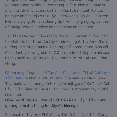
xe được trang bị đầy đủ các trang thiết bị hiện đại phục vụ
cho nhu cầu di chuyển của hành khách. Bên cạnh đó, các
hãng xe khách Thị xã Cai Lậy - Tiền Giang Tuy An - Phú Yên
luôn chú trọng đến chất lượng dịch vụ, không ngừng cải thiện
để mang đến trải nghiệm hoàn hảo cho hành khách.
Xe Thị xã Cai Lậy - Tiền Giang Tuy An - Phú Yên giường nằm
tốt nhất: Xe từ Thị xã Cai Lậy - Tiền Giang đi Tuy An - Phú Yên
giường nằm được đánh giá chung chất lượng Trung bình với
điểm đánh giá trung bình từ 2.0/5 dựa trên 135 phản hồi của
hành khách Xe về Tuy An - Phú Yên từ Thị xã Cai Lậy - Tiền
Giang.
Giá vé
xe giường nằm đi Tuy An - Phú Yên từ Thị xã Cai Lậy -
Tiền Giang
rẻ nhất là 600000VND của hãng xe Mai Quyên.
Tùy thuộc vào chương trình khuyến mãi, giá vé Xe Thị xã Cai
Lậy - Tiền Giang đi Tuy An - Phú Yên giường nằm này có thể
sẽ rẻ hơn.
Dòng xe đi Tuy An - Phú Yên từ Thị xã Cai Lậy - Tiền Giang
giường nằm đôi: Riêng tư, đầy đủ tiện nghi
Xe khách đi Tuy An - Phú Yên từ Thị xã Cai Lậy - Tiền Giang