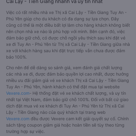
Cai Lậy - Tiền Giang nhanh và uy tín nhất
Việc có rất nhiều nhà xe Thị xã Cai Lậy - Tiền Giang Tuy An -
Phú Yên giúp cho du khách có đa dạng sự lựa chọn. Đây
cũng có thể là một điều bất lợi làm cho hàng khách không biết
nên chọn nhà xe nào là phù hợp với mình. Bên cạnh đó, việc
đảm bảo giữ chỗ, có được chỗ ngồi yêu thích sau khi đặt vé
xe đi Tuy An - Phú Yên từ Thị xã Cai Lậy - Tiền Giang giữa nhà
xe với khách hàng sau khi đặt trực tiếp vẫn chưa được đảm
bảo 100%.
Cho nên để dễ dàng so sánh giá, xem đánh giá chất lượng
các nhà xe đi, được đảm bảo quyền lợi cao nhất, được hưởng
nhiều ưu đãi giảm giá vé xe khách Thị xã Cai Lậy - Tiền Giang
Tuy An - Phú Yên, hành khách có thể đặt mua tại website
Vexere.com
- Hệ thống đặt vé xe khách chất lượng, và uy tín
nhất tại Việt Nam, đảm bảo giữ chỗ 100%. Đối với bất cứ giao
dịch đặt mua vé xe khách đi Tuy An - Phú Yên từ Thị xã Cai
Lậy - Tiền Giang nào của quý khách tại trang web
Vexere.com
đều được Vexere cam kết giải quyết sự cố. Chính
sách tặng coupon giảm giá hoặc hoàn tiền sẽ tùy theo từng
trường hợp sự việc.