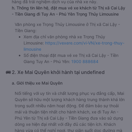
hàng đã trải nghiệm dịch vụ của nhà xe này.
h. Thông tin liên hệ, đặt mua vé xe khách từ Thị xã Cai Lậy
- Tiền Giang đi Tuy An - Phú Yên Trọng Thủy Limousine
Văn phòng xe Trọng Thủy Limousine ở Thị xã Cai Lậy -
Tiền Giang:
Xem địa chỉ văn phòng nhà xe Trọng Thủy
Limousine:
https://vexere.com/vi-VN/xe-trong-thuy-
limousine
Số điện thoại đặt mua vé xe Thị xã Cai Lậy - Tiền
Giang Tuy An - Phú Yên:
1900 888684
🚌 2. Xe Mai Quyên khởi hành tại undefined
a. Giới thiệu xe Mai Quyên
Nổi tiếng với uy tín và chất lượng phục vụ đẳng cấp, Mai
Quyên sở hữu một lượng khách hàng trung thành khá lớn
trong suốt nhiều năm hoạt động. Để đảm bảo sự thoải
mái và thuận tiện nhất cho hành khách, xe đi Tuy An -
Phú Yên từ Thị xã Cai Lậy - Tiền Giang đưa vào sử dụng
dòng xe hiện đại nhất với đầy đủ các tiện ích. Khách
hàng vừa có thể nghỉ ngơi, thư giãn suốt dọc đường mà