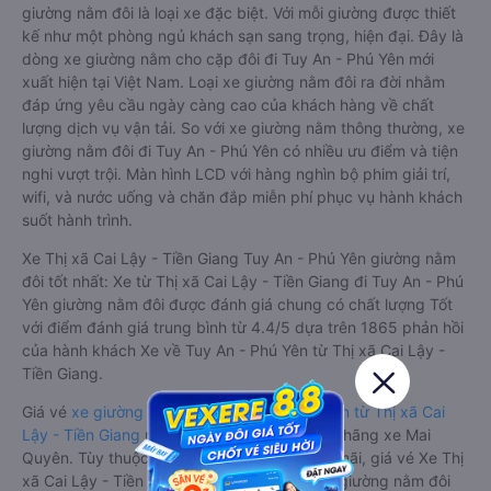
giường nằm đôi là loại xe đặc biệt. Với mỗi giường được thiết
kế như một phòng ngủ khách sạn sang trọng, hiện đại. Đây là
dòng xe giường nằm cho cặp đôi đi Tuy An - Phú Yên mới
xuất hiện tại Việt Nam. Loại xe giường nằm đôi ra đời nhằm
đáp ứng yêu cầu ngày càng cao của khách hàng về chất
lượng dịch vụ vận tải. So với xe giường nằm thông thường, xe
giường nằm đôi đi Tuy An - Phú Yên có nhiều ưu điểm và tiện
nghi vượt trội. Màn hình LCD với hàng nghìn bộ phim giải trí,
wifi, và nước uống và chăn đắp miễn phí phục vụ hành khách
suốt hành trình.
Xe Thị xã Cai Lậy - Tiền Giang Tuy An - Phú Yên giường nằm
đôi tốt nhất: Xe từ Thị xã Cai Lậy - Tiền Giang đi Tuy An - Phú
Yên giường nằm đôi được đánh giá chung có chất lượng Tốt
với điểm đánh giá trung bình từ 4.4/5 dựa trên 1865 phản hồi
của hành khách Xe về Tuy An - Phú Yên từ Thị xã Cai Lậy -
Tiền Giang.
Giá vé
xe giường nằm đôi đi Tuy An - Phú Yên từ Thị xã Cai
Lậy - Tiền Giang
rẻ nhất là 600000VND của hãng xe Mai
Quyên. Tùy thuộc vào chương trình khuyến mãi, giá vé Xe Thị
xã Cai Lậy - Tiền Giang đi Tuy An - Phú Yên giường nằm đôi