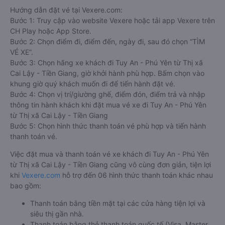
Hướng dẫn đặt vé tại Vexere.com:
Bước 1: Truy cập vào website Vexere hoặc tải app Vexere trên
CH Play hoặc App Store.
Bước 2: Chọn điểm đi, điểm đến, ngày đi, sau đó chọn “TÌM
VÉ XE”.
Bước 3: Chọn hãng xe khách đi Tuy An - Phú Yên từ Thị xã
Cai Lậy - Tiền Giang, giờ khởi hành phù hợp. Bấm chọn vào
khung giờ quý khách muốn đi để tiến hành đặt vé.
Bước 4: Chọn vị trí/giường ghế, điểm đón, điểm trả và nhập
thông tin hành khách khi đặt mua vé xe đi Tuy An - Phú Yên
từ Thị xã Cai Lậy - Tiền Giang
Bước 5: Chọn hình thức thanh toán vé phù hợp và tiến hành
thanh toán vé.
Việc đặt mua và thanh toán vé xe khách đi Tuy An - Phú Yên
từ Thị xã Cai Lậy - Tiền Giang cũng vô cùng đơn giản, tiện lợi
khi
Vexere.com
hỗ trợ đến 06 hình thức thanh toán khác nhau
bao gồm:
Thanh toán bằng tiền mặt tại các cửa hàng tiện lợi và
siêu thị gần nhà.
Thanh toán bằng thẻ thanh toán quốc tế (Visa, Master