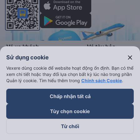
Vé xe khách
Vé tàu hỏa
close
Sử dụng cookie
Xe đi Buôn Mê Thuột từ Sài Gòn
Vé tàu Sài Gòn Nha Trang
Vexere dùng cookie để website hoạt động ổn định. Bạn có thể
Xe đi Vũng Tàu từ Sài Gòn
Vé tàu Sài Gòn Phan Thiết
xem chi tiết hoặc thay đổi lựa chọn bất kỳ lúc nào trong phần
Xe đi Nha Trang từ Sài Gòn
Vé tàu Sài Gòn Đà Nẵng
Quản lý cookie. Tìm hiểu thêm trong
Chính sách Cookie
.
Xe đi Đà Lạt từ Sài Gòn
Vé tàu Sài Gòn Hà Nội
Chấp nhận tất cả
Xe đi Sapa từ Hà Nội
Vé tàu Nha Trang Đà Nẵn
Xe đi Hải Phòng từ Hà Nội
Vé tàu Đà Nẵng Huế
Tùy chọn cookie
Xe đi Vinh từ Hà Nội
Vé tàu Hà Nội Vinh
Từ chối