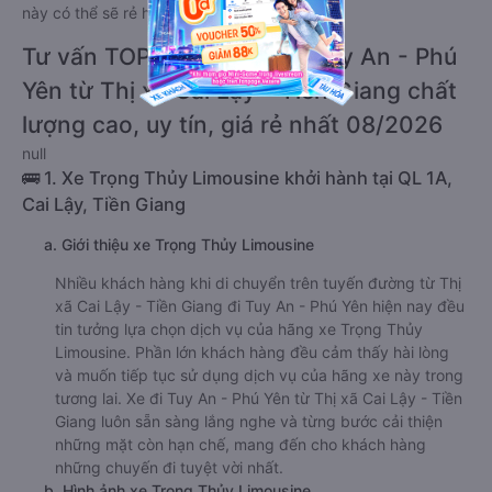
này có thể sẽ rẻ hơn.
Tư vấn TOP 3 xe khách đi Tuy An - Phú
Yên từ Thị xã Cai Lậy - Tiền Giang chất
lượng cao, uy tín, giá rẻ nhất 08/2026
null
🚌 1. Xe Trọng Thủy Limousine khởi hành tại QL 1A,
Cai Lậy, Tiền Giang
a. Giới thiệu xe Trọng Thủy Limousine
Nhiều khách hàng khi di chuyển trên tuyến đường từ Thị
xã Cai Lậy - Tiền Giang đi Tuy An - Phú Yên hiện nay đều
tin tưởng lựa chọn dịch vụ của hãng xe Trọng Thủy
Limousine. Phần lớn khách hàng đều cảm thấy hài lòng
và muốn tiếp tục sử dụng dịch vụ của hãng xe này trong
tương lai. Xe đi Tuy An - Phú Yên từ Thị xã Cai Lậy - Tiền
Giang luôn sẵn sàng lắng nghe và từng bước cải thiện
những mặt còn hạn chế, mang đến cho khách hàng
những chuyến đi tuyệt vời nhất.
b. Hình ảnh xe Trọng Thủy Limousine