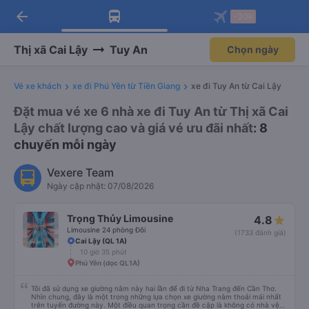
arrow_back
Tải app Vexere ngay!
Tải app Vexere
-30k
Mở app
Mở app
Nhận ưu đãi thành viên độc
-30k/ghế khi đặt vé máy bay qua
quyền
app
Thị xã Cai Lậy
Tuy An
Chọn ngày
Vé xe khách
xe đi Phú Yên từ Tiền Giang
xe đi Tuy An từ Cai Lậy
Đặt mua vé xe 6 nhà xe đi Tuy An từ Thị xã Cai
Lậy chất lượng cao và giá vé ưu đãi nhất
: 8
chuyến mỗi ngày
Vexere Team
Ngày cập nhật: 07/08/2026
Trọng Thủy Limousine
4.8
Limousine 24 phòng Đôi
(1733 đánh giá)
Cai Lậy (QL 1A)
10 giờ 35 phút
Phú Yên (dọc QL1A)
Tôi đã sử dụng xe giường nằm này hai lần để đi từ Nha Trang đến Cần Thơ.
Nhìn chung, đây là một trong những lựa chọn xe giường nằm thoải mái nhất
trên tuyến đường này. Một điều quan trọng cần đề cập là không có nhà vệ