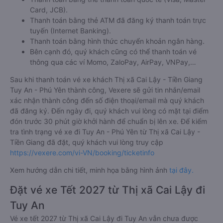
Card, JCB).
Thanh toán bằng thẻ ATM đã đăng ký thanh toán trực
tuyến (Internet Banking).
Thanh toán bằng hình thức chuyển khoản ngân hàng.
Bên cạnh đó, quý khách cũng có thể thanh toán vé
thông qua các ví Momo, ZaloPay, AirPay, VNPay,…
Sau khi thanh toán vé xe khách Thị xã Cai Lậy - Tiền Giang
Tuy An - Phú Yên thành công, Vexere sẽ gửi tin nhắn/email
xác nhận thành công đến số điện thoại/email mà quý khách
đã đăng ký. Đến ngày đi, quý khách vui lòng có mặt tại điểm
đón trước 30 phút giờ khởi hành để chuẩn bị lên xe. Để kiểm
tra tình trạng vé xe đi Tuy An - Phú Yên từ Thị xã Cai Lậy -
Tiền Giang đã đặt, quý khách vui lòng truy cập
https://vexere.com/vi-VN/booking/ticketinfo
Xem hướng dẫn chi tiết, minh họa bằng hình ảnh
tại đây.
Đặt vé xe Tết 2027 từ Thị xã Cai Lậy đi
Tuy An
Vé xe tết 2027 từ Thị xã Cai Lậy đi Tuy An vẫn chưa được