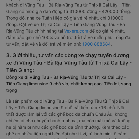
khách đi Vũng Tàu - Bà Rịa-Vũng Tàu từ Thị xã Cai Lậy - Tiền
Giang có mức giá dao động từ 310000 đồng - 420000 đồng.
Trong đó, nhà xe Tuấn Hiệp có giá vé rẻ nhất, chỉ 310000
đồng. Đặt vé xe Thị xã Cai Lậy - Tiền Giang Vũng Tàu - Bà
Rịa-Vũng Tàu chính hãng tại
Vexere.com
để có giá rẻ nhất,
đảm bảo giữ chỗ 100% và hỗ trợ đổi trả vé miễn phí. Tổng đài
tư vấn, đặt vé và đổi trả vé miễn phí:
1900 888684
.
3. Giới thiệu, tư vấn các dòng xe chạy tuyến đường
xe đi Vũng Tàu - Bà Rịa-Vũng Tàu từ Thị xã Cai Lậy -
Tiền Giang:
Dòng xe đi Vũng Tàu - Bà Rịa-Vũng Tàu từ Thị xã Cai Lậy -
Tiền Giang limousine 9 chỗ vip, chất lượng cao: Tiện lợi, sang
trọng
Là sản phẩm xe đi Vũng Tàu - Bà Rịa-Vũng Tàu từ Thị xã Cai
Lậy - Tiền Giang limousine 9 chỗ cải tiến từ xe 16 chỗ. Nội
thất được làm lại với các ghế bọc da chuẩn Châu Âu, không
chỉ êm ái cho chuyến hành trình xa, mà còn mát mẻ và không
hề bị hầm bí như các ghế bọc da bình thường. Kèm theo các
ghế có nhiều tiện nghi hiện đại như ti-vi, tủ lạnh mini, ổ cắm