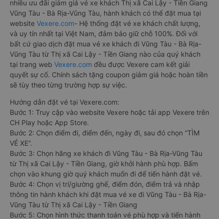
nhiều ưu đãi giảm giá vé xe khách Thị xã Cai Lậy - Tiền Giang
Vũng Tàu - Bà Rịa-Vũng Tàu, hành khách có thể đặt mua tại
website
Vexere.com
- Hệ thống đặt vé xe khách chất lượng,
và uy tín nhất tại Việt Nam, đảm bảo giữ chỗ 100%. Đối với
bất cứ giao dịch đặt mua vé xe khách đi Vũng Tàu - Bà Rịa-
Vũng Tàu từ Thị xã Cai Lậy - Tiền Giang nào của quý khách
tại trang web
Vexere.com
đều được Vexere cam kết giải
quyết sự cố. Chính sách tặng coupon giảm giá hoặc hoàn tiền
sẽ tùy theo từng trường hợp sự việc.
Hướng dẫn đặt vé tại Vexere.com:
Bước 1: Truy cập vào website Vexere hoặc tải app Vexere trên
CH Play hoặc App Store.
Bước 2: Chọn điểm đi, điểm đến, ngày đi, sau đó chọn “TÌM
VÉ XE”.
Bước 3: Chọn hãng xe khách đi Vũng Tàu - Bà Rịa-Vũng Tàu
từ Thị xã Cai Lậy - Tiền Giang, giờ khởi hành phù hợp. Bấm
chọn vào khung giờ quý khách muốn đi để tiến hành đặt vé.
Bước 4: Chọn vị trí/giường ghế, điểm đón, điểm trả và nhập
thông tin hành khách khi đặt mua vé xe đi Vũng Tàu - Bà Rịa-
Vũng Tàu từ Thị xã Cai Lậy - Tiền Giang
Bước 5: Chọn hình thức thanh toán vé phù hợp và tiến hành