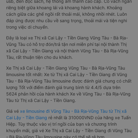
usb, đèn đọc sách, hệ thống âm thanh cao cấp. Có vách ngăn
riêng biệt giữa khoang lái và khoang hành khách. Khoảng
cách giữa các ghế ngồi rất thoải mái, không nhồi nhét. Luôn
đáp ứng được nhu cầu về sang trọng, thoải mái và tiện nghi
trong việc di chuyển.
Đây là loại xe Thị xã Cai Lậy - Tiền Giang Vũng Tàu - Bà Rịa-
Vũng Tàu có hỗ trợ đón/trả tận nơi miễn phí tại nội thành Thị
xã Cai Lậy - Tiền Giang và nội thành Vũng Tàu - Bà Rịa-Vũng
Tàu, rất thuận tiện cho du khách.
Xe Thị xã Cai Lậy - Tiền Giang Vũng Tàu - Bà Rịa-Vũng Tàu
limousine tốt nhất: Xe từ Thị xã Cai Lậy - Tiền Giang đi Vũng
Tàu - Bà Rịa-Vũng Tàu limousine được đánh giá chung có chất
lượng Tốt với điểm đánh giá trung bình từ 4.4/5 dựa trên
5624 phản hồi của hành khách Xe về Vũng Tàu - Bà Rịa-Vũng
Tàu từ Thị xã Cai Lậy - Tiền Giang.
Giá vé
xe limousine đi Vũng Tàu - Bà Rịa-Vũng Tàu từ Thị xã
Cai Lậy - Tiền Giang
rẻ nhất là 310000VND của hãng xe Tuấn
Hiệp. Tùy thuộc vào vị trí ngồi của bạn và chương trình
khuyến mãi, giá vé Xe Thị xã Cai Lậy - Tiền Giang đi Vũng Tàu
- Bà Rịa-Vũng Tàu limousine này có thể sẽ rẻ hơn