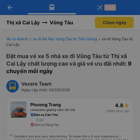
arrow_back
Tải app Vexere ngay!
Tải app Vexere
-30k
Mở app
Mở app
Nhận ưu đãi thành viên độc
-30k/ghế khi đặt vé máy bay qua
quyền
app
Thị xã Cai Lậy
Vũng Tàu
Chọn ngày
Vé xe khách
xe đi Bà Rịa-Vũng Tàu từ Tiền Giang
xe đi Vũng Tàu từ
Cai Lậy
Đặt mua vé xe 5 nhà xe đi Vũng Tàu từ Thị xã
Cai Lậy chất lượng cao và giá vé ưu đãi nhất
: 9
chuyến mỗi ngày
Vexere Team
Ngày cập nhật: 09/08/2026
Phương Trang
4.8
Limousine giường nằm 34 chỗ
(3990 đánh giá)
Bến xe Cần Thơ
8 giờ
Bến xe Vũng Tàu
Excellent bus and very safe driving. To make this a 5-star experience, I