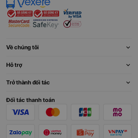
keyboard_arrow_down
Về chúng tôi
keyboard_arrow_down
Hỗ trợ
keyboard_arrow_down
Trở thành đối tác
Đối tác thanh toán