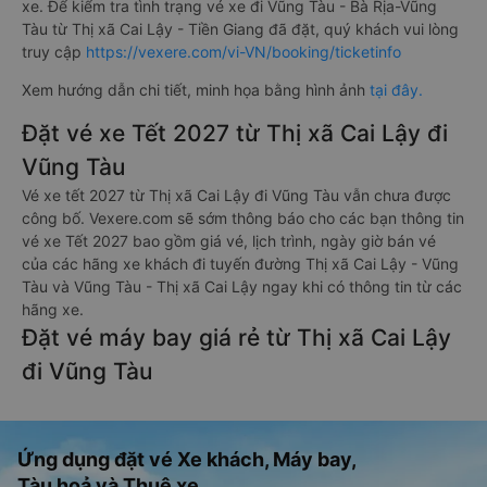
xe. Để kiểm tra tình trạng vé xe đi Vũng Tàu - Bà Rịa-Vũng
Tàu từ Thị xã Cai Lậy - Tiền Giang đã đặt, quý khách vui lòng
truy cập
https://vexere.com/vi-VN/booking/ticketinfo
Xem hướng dẫn chi tiết, minh họa bằng hình ảnh
tại đây.
Đặt vé xe Tết 2027 từ Thị xã Cai Lậy đi
Vũng Tàu
Vé xe tết 2027 từ Thị xã Cai Lậy đi Vũng Tàu vẫn chưa được
công bố. Vexere.com sẽ sớm thông báo cho các bạn thông tin
vé xe Tết 2027 bao gồm giá vé, lịch trình, ngày giờ bán vé
của các hãng xe khách đi tuyến đường Thị xã Cai Lậy - Vũng
Tàu và Vũng Tàu - Thị xã Cai Lậy ngay khi có thông tin từ các
hãng xe.
Đặt vé máy bay giá rẻ từ Thị xã Cai Lậy
đi Vũng Tàu
Ứng dụng đặt vé Xe khách, Máy bay,
Tàu hoả và Thuê xe