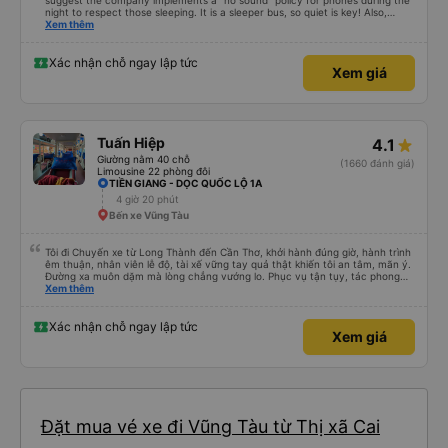
suggest the company implements a "no sound" policy for phones during the
night to respect those sleeping. It is a sleeper bus, so quiet is key! Also,
please display the Wi-Fi password clearly inside the cabin for convenience. I
Xem thêm
would definitely ride with them again! -------------- ​ Xe chất lượng tốt và
tài xế lái xe rất an toàn. Để dịch vụ hoàn hảo hơn, tôi góp ý nhà xe nên có
quy định rõ ràng về việc giữ im lặng (tắt âm thanh điện thoại) vào ban đêm
Xác nhận chỗ ngay lập tức
Xem giá
để tránh làm phiền hành khách khác ngủ. Ngoài ra, nhà xe nên dán sẵn mật
khẩu Wi-Fi trong xe để hành khách dễ dàng sử dụng. Tôi vẫn sẽ tiếp tục ủng
hộ nhà xe trong tương lai!
Tuấn Hiệp
4.1
Giường nằm 40 chỗ
(1660 đánh giá)
Limousine 22 phòng đôi
TIỀN GIANG - DỌC QUỐC LỘ 1A
4 giờ 20 phút
Bến xe Vũng Tàu
Tôi đi Chuyến xe từ Long Thành đến Cần Thơ, khởi hành đúng giờ, hành trình
êm thuận, nhân viên lễ độ, tài xế vững tay quả thật khiến tôi an tâm, mãn ý.
Đường xa muôn dặm mà lòng chẳng vướng lo. Phục vụ tận tụy, tác phong
nghiêm cẩn, hiếm thấy giữa thời buổi kim tiền vội vã. Xã hội loạn đạo. Xin gửi
Xem thêm
lời tán dương chân thành, kính chúc nhà xe ngày một hưng thịnh, vạn lộ bình
an.”
Xác nhận chỗ ngay lập tức
Xem giá
Đặt mua vé xe đi Vũng Tàu từ Thị xã Cai