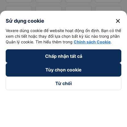
close
Sử dụng cookie
Vexere dùng cookie để website hoạt động ổn định. Bạn có thể
xem chi tiết hoặc thay đổi lựa chọn bất kỳ lúc nào trong phần
Quản lý cookie. Tìm hiểu thêm trong
Chính sách Cookie
.
Chấp nhận tất cả
Tùy chọn cookie
Từ chối
Theo dõi chúng tôi trên
Facebook
Tiktok
Youtube
Công ty TNHH Thương Mại Dịch Vụ Vexere