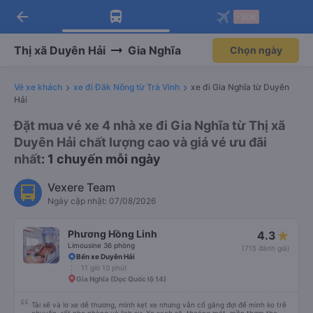
arrow_back
Tải app Vexere ngay!
Tải app Vexere
-30k
Mở app
Mở app
Nhận ưu đãi thành viên độc
-30k/ghế khi đặt vé máy bay qua
quyền
app
Thị xã Duyên Hải
Gia Nghĩa
Chọn ngày
Vé xe khách
xe đi Đăk Nông từ Trà Vinh
xe đi Gia Nghĩa từ Duyên
Hải
Đặt mua vé xe 4 nhà xe đi Gia Nghĩa từ Thị xã
Duyên Hải chất lượng cao và giá vé ưu đãi
nhất
: 1 chuyến mỗi ngày
Vexere Team
Ngày cập nhật: 07/08/2026
Phương Hồng Linh
4.3
Limousine 36 phòng
(715 đánh giá)
Bến xe Duyên Hải
11 giờ 10 phút
Gia Nghĩa (Dọc Quốc lộ 14)
Tài xế và lơ xe dễ thương, mình kẹt xe nhưng vẫn cố gắng đợi để mình ko trễ