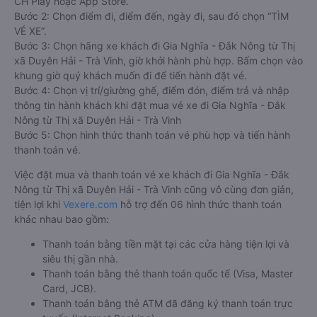
CH Play hoặc App Store.
Bước 2: Chọn điểm đi, điểm đến, ngày đi, sau đó chọn “TÌM
VÉ XE”.
Bước 3: Chọn hãng xe khách đi Gia Nghĩa - Đắk Nông từ Thị
xã Duyên Hải - Trà Vinh, giờ khởi hành phù hợp. Bấm chọn vào
khung giờ quý khách muốn đi để tiến hành đặt vé.
Bước 4: Chọn vị trí/giường ghế, điểm đón, điểm trả và nhập
thông tin hành khách khi đặt mua vé xe đi Gia Nghĩa - Đắk
Nông từ Thị xã Duyên Hải - Trà Vinh
Bước 5: Chọn hình thức thanh toán vé phù hợp và tiến hành
thanh toán vé.
Việc đặt mua và thanh toán vé xe khách đi Gia Nghĩa - Đắk
Nông từ Thị xã Duyên Hải - Trà Vinh cũng vô cùng đơn giản,
tiện lợi khi
Vexere.com
hỗ trợ đến 06 hình thức thanh toán
khác nhau bao gồm:
Thanh toán bằng tiền mặt tại các cửa hàng tiện lợi và
siêu thị gần nhà.
Thanh toán bằng thẻ thanh toán quốc tế (Visa, Master
Card, JCB).
Thanh toán bằng thẻ ATM đã đăng ký thanh toán trực