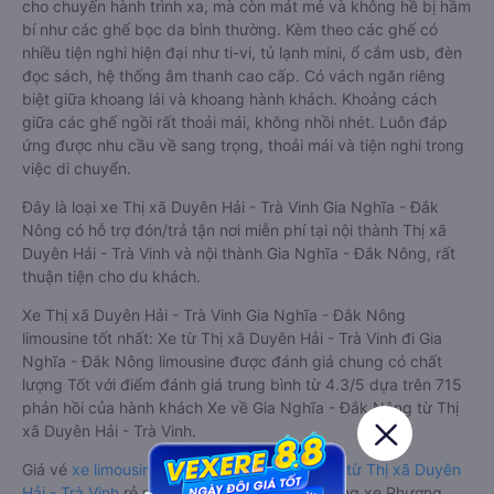
cho chuyến hành trình xa, mà còn mát mẻ và không hề bị hầm
bí như các ghế bọc da bình thường. Kèm theo các ghế có
nhiều tiện nghi hiện đại như ti-vi, tủ lạnh mini, ổ cắm usb, đèn
đọc sách, hệ thống âm thanh cao cấp. Có vách ngăn riêng
biệt giữa khoang lái và khoang hành khách. Khoảng cách
giữa các ghế ngồi rất thoải mái, không nhồi nhét. Luôn đáp
ứng được nhu cầu về sang trọng, thoải mái và tiện nghi trong
việc di chuyển.
Đây là loại xe Thị xã Duyên Hải - Trà Vinh Gia Nghĩa - Đắk
Nông có hỗ trợ đón/trả tận nơi miễn phí tại nội thành Thị xã
Duyên Hải - Trà Vinh và nội thành Gia Nghĩa - Đắk Nông, rất
thuận tiện cho du khách.
Xe Thị xã Duyên Hải - Trà Vinh Gia Nghĩa - Đắk Nông
limousine tốt nhất: Xe từ Thị xã Duyên Hải - Trà Vinh đi Gia
Nghĩa - Đắk Nông limousine được đánh giá chung có chất
lượng Tốt với điểm đánh giá trung bình từ 4.3/5 dựa trên 715
phản hồi của hành khách Xe về Gia Nghĩa - Đắk Nông từ Thị
xã Duyên Hải - Trà Vinh.
Giá vé
xe limousine đi Gia Nghĩa - Đắk Nông từ Thị xã Duyên
Hải - Trà Vinh
rẻ nhất là 400000VND của hãng xe Phương