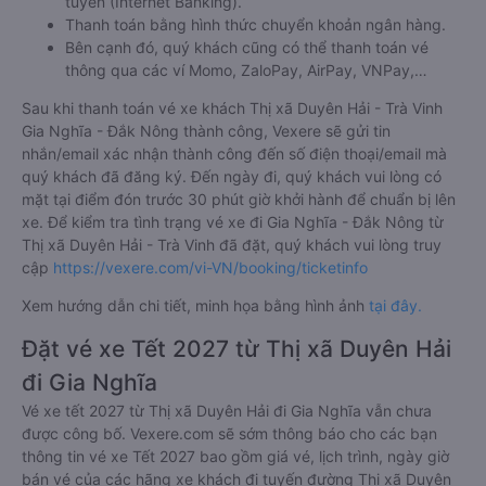
tuyến (Internet Banking).
Thanh toán bằng hình thức chuyển khoản ngân hàng.
Bên cạnh đó, quý khách cũng có thể thanh toán vé
thông qua các ví Momo, ZaloPay, AirPay, VNPay,…
Sau khi thanh toán vé xe khách Thị xã Duyên Hải - Trà Vinh
Gia Nghĩa - Đắk Nông thành công, Vexere sẽ gửi tin
nhắn/email xác nhận thành công đến số điện thoại/email mà
quý khách đã đăng ký. Đến ngày đi, quý khách vui lòng có
mặt tại điểm đón trước 30 phút giờ khởi hành để chuẩn bị lên
xe. Để kiểm tra tình trạng vé xe đi Gia Nghĩa - Đắk Nông từ
Thị xã Duyên Hải - Trà Vinh đã đặt, quý khách vui lòng truy
cập
https://vexere.com/vi-VN/booking/ticketinfo
Xem hướng dẫn chi tiết, minh họa bằng hình ảnh
tại đây.
Đặt vé xe Tết 2027 từ Thị xã Duyên Hải
đi Gia Nghĩa
Vé xe tết 2027 từ Thị xã Duyên Hải đi Gia Nghĩa vẫn chưa
được công bố. Vexere.com sẽ sớm thông báo cho các bạn
thông tin vé xe Tết 2027 bao gồm giá vé, lịch trình, ngày giờ
bán vé của các hãng xe khách đi tuyến đường Thị xã Duyên