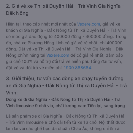
2. Giá vé xe Thị xã Duyên Hải - Trà Vinh Gia Nghĩa -
Đắk Nông
Hiện tại, theo cập nhật mới nhất của
Vexere.com
, giá vé xe
khách đi Gia Nghĩa - Đắk Nông từ Thị xã Duyên Hải - Trà Vinh
có mức giá dao động từ 400000 đồng - 400000 đồng. Trong
đó, nhà xe Phương Hồng Linh có giá vé rẻ nhất, chỉ 400000
đồng. Đặt vé xe Thị xã Duyên Hải - Trà Vinh Gia Nghĩa - Đắk
Nông chính hãng tại
Vexere.com
để có giá rẻ nhất, đảm bảo
giữ chỗ 100% và hỗ trợ đổi trả vé miễn phí. Tổng đài tư vấn,
đặt vé và đổi trả vé miễn phí:
1900 888684
.
3. Giới thiệu, tư vấn các dòng xe chạy tuyến đường
xe đi Gia Nghĩa - Đắk Nông từ Thị xã Duyên Hải - Trà
Vinh:
Dòng xe đi Gia Nghĩa - Đắk Nông từ Thị xã Duyên Hải - Trà
Vinh limousine 9 chỗ vip, chất lượng cao: Tiện lợi, sang trọng
Là sản phẩm xe đi Gia Nghĩa - Đắk Nông từ Thị xã Duyên Hải
- Trà Vinh limousine 9 chỗ cải tiến từ xe 16 chỗ. Nội thất được
làm lại với các ghế bọc da chuẩn Châu Âu, không chỉ êm ái