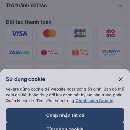
keyboard_arrow_down
Trở thành đối tác
Đối tác thanh toán
close
Sử dụng cookie
Vexere dùng cookie để website hoạt động ổn định. Bạn có thể
xem chi tiết hoặc thay đổi lựa chọn bất kỳ lúc nào trong phần
Quản lý cookie. Tìm hiểu thêm trong
Chính sách Cookie
.
Chấp nhận tất cả
Tùy chọn cookie