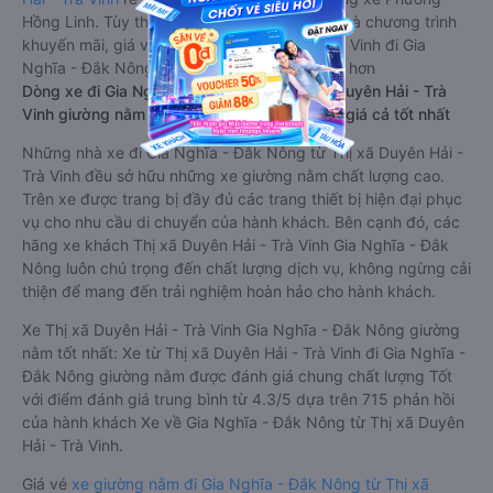
Hồng Linh. Tùy thuộc vào vị trí ngồi của bạn và chương trình
khuyến mãi, giá vé Xe Thị xã Duyên Hải - Trà Vinh đi Gia
Nghĩa - Đắk Nông limousine này có thể sẽ rẻ hơn
Dòng xe đi Gia Nghĩa - Đắk Nông từ Thị xã Duyên Hải - Trà
Vinh giường nằm chất lượng cao: Thoải mái, giá cả tốt nhất
Những nhà xe đi Gia Nghĩa - Đắk Nông từ Thị xã Duyên Hải -
Trà Vinh đều sở hữu những xe giường nằm chất lượng cao.
Trên xe được trang bị đầy đủ các trang thiết bị hiện đại phục
vụ cho nhu cầu di chuyển của hành khách. Bên cạnh đó, các
hãng xe khách Thị xã Duyên Hải - Trà Vinh Gia Nghĩa - Đắk
Nông luôn chú trọng đến chất lượng dịch vụ, không ngừng cải
thiện để mang đến trải nghiệm hoàn hảo cho hành khách.
Xe Thị xã Duyên Hải - Trà Vinh Gia Nghĩa - Đắk Nông giường
nằm tốt nhất: Xe từ Thị xã Duyên Hải - Trà Vinh đi Gia Nghĩa -
Đắk Nông giường nằm được đánh giá chung chất lượng Tốt
với điểm đánh giá trung bình từ 4.3/5 dựa trên 715 phản hồi
của hành khách Xe về Gia Nghĩa - Đắk Nông từ Thị xã Duyên
Hải - Trà Vinh.
Giá vé
xe giường nằm đi Gia Nghĩa - Đắk Nông từ Thị xã