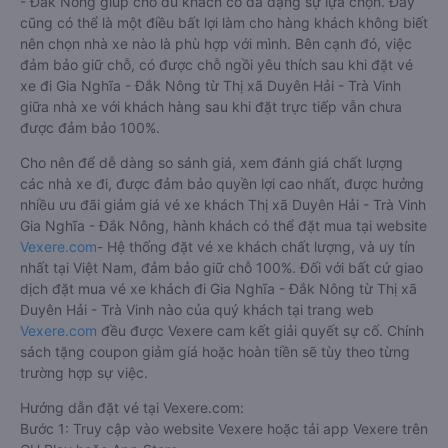
- Đắk Nông giúp cho du khách có đa dạng sự lựa chọn. Đây
cũng có thể là một điều bất lợi làm cho hàng khách không biết
nên chọn nhà xe nào là phù hợp với mình. Bên cạnh đó, việc
đảm bảo giữ chỗ, có được chỗ ngồi yêu thích sau khi đặt vé
xe đi Gia Nghĩa - Đắk Nông từ Thị xã Duyên Hải - Trà Vinh
giữa nhà xe với khách hàng sau khi đặt trực tiếp vẫn chưa
được đảm bảo 100%.
Cho nên để dễ dàng so sánh giá, xem đánh giá chất lượng
các nhà xe đi, được đảm bảo quyền lợi cao nhất, được hưởng
nhiều ưu đãi giảm giá vé xe khách Thị xã Duyên Hải - Trà Vinh
Gia Nghĩa - Đắk Nông, hành khách có thể đặt mua tại website
Vexere.com
- Hệ thống đặt vé xe khách chất lượng, và uy tín
nhất tại Việt Nam, đảm bảo giữ chỗ 100%. Đối với bất cứ giao
dịch đặt mua vé xe khách đi Gia Nghĩa - Đắk Nông từ Thị xã
Duyên Hải - Trà Vinh nào của quý khách tại trang web
Vexere.com
đều được Vexere cam kết giải quyết sự cố. Chính
sách tặng coupon giảm giá hoặc hoàn tiền sẽ tùy theo từng
trường hợp sự việc.
Hướng dẫn đặt vé tại Vexere.com:
Bước 1: Truy cập vào website Vexere hoặc tải app Vexere trên