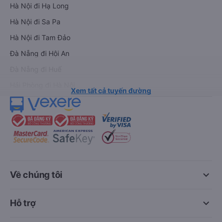
Hà Nội đi Hạ Long
Hà Nội đi Sa Pa
Hà Nội đi Tam Đảo
Đà Nẵng đi Hội An
Đà Nẵng đi Huế
Hải Phòng đi Hà Nội
Xem tất cả tuyến đường
keyboard_arrow_down
Về chúng tôi
keyboard_arrow_down
Hỗ trợ