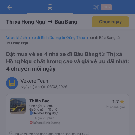
arrow_back
Tải app Vexere ngay!
Tải app Vexere
-30k
Mở app
Mở app
Nhận ưu đãi thành viên độc
-30k/ghế khi đặt vé máy bay qua
quyền
app
Thị xã Hồng Ngự
Bàu Bàng
Chọn ngày
Vé xe khách
xe đi Bình Dương từ Đồng Tháp
xe đi Bàu Bàng từ
Tx.Hồng Ngự
Đặt mua vé xe 4 nhà xe đi Bàu Bàng từ Thị xã
Hồng Ngự chất lượng cao và giá vé ưu đãi nhất
:
4 chuyến mỗi ngày
Vexere Team
Ngày cập nhật: 06/08/2026
Thiên Bảo
1.7
Ghế ngồi 30 chỗ
(26 đánh giá)
Giường nằm 40 chỗ
Bến xe Hồng Ngự
5 giờ 20 phút
Bến xe Bình Dương
Phụ xe vui vẻ hòa đồng còn cho ăn xoài chung nx 🤣