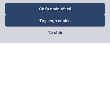
Chấp nhận tất cả
Tùy chọn cookie
Từ chối
Theo dõi chúng tôi trên
Facebook
Tiktok
Youtube
Công ty TNHH Thương Mại Dịch Vụ Vexere
Địa chỉ đăng ký kinh doanh: 8C Chữ Đồng Tử, Phường Tân
Sơn Nhất, TP. Hồ Chí Minh, Việt Nam
Địa chỉ
:
Lầu 2, toà nhà H3 Circo Hoàng Diệu, 384 Hoàng Diệu,
Phường Khánh Hội, TP Hồ Chí Minh, Việt Nam
Tầng 3, toà nhà 101 Láng Hạ, 101 Láng Hạ, Phường Láng, TP.
Hà Nội, Việt Nam
Giấy chứng nhận ĐKKD số 0315133726 do Sở KH và ĐT TP.
Hồ Chí Minh cấp lần đầu ngày 27/6/2018