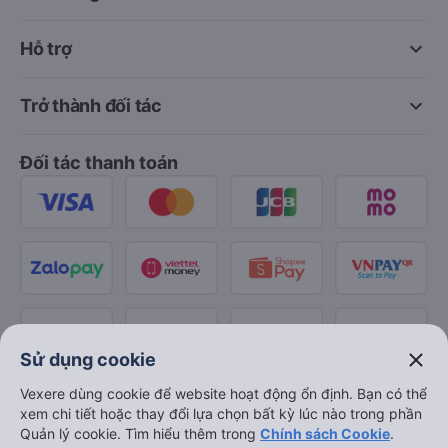
keyboard_arrow_down
Hỗ trợ
keyboard_arrow_down
Trở thành đối tác
Đối tác thanh toán
close
Sử dụng cookie
Vexere dùng cookie để website hoạt động ổn định. Bạn có thể
xem chi tiết hoặc thay đổi lựa chọn bất kỳ lúc nào trong phần
Quản lý cookie. Tìm hiểu thêm trong
Chính sách Cookie
.