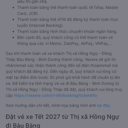
siêu thị gần nhà.
Thanh toán bằng thẻ thanh toán quốc tế (Visa, Master
Card, JCB).
Thanh toán bằng thẻ ATM đã đăng ký thanh toán trực
tuyến (Internet Banking).
Thanh toán bằng hình thức chuyển khoản ngân hàng.
Bên cạnh đó, quý khách cũng có thể thanh toán vé
thông qua các ví Momo, ZaloPay, AirPay, VNPay,…
Sau khi thanh toán vé xe khách Thị xã Hồng Ngự - Đồng
Tháp Bàu Bàng - Bình Dương thành công, Vexere sẽ gửi tin
nhắn/email xác nhận thành công đến số điện thoại/email mà
quý khách đã đăng ký. Đến ngày đi, quý khách vui lòng có
mặt tại điểm đón trước 30 phút giờ khởi hành để chuẩn bị lên
xe. Để kiểm tra tình trạng vé xe đi Bàu Bàng - Bình Dương từ
Thị xã Hồng Ngự - Đồng Tháp đã đặt, quý khách vui lòng truy
cập
https://vexere.com/vi-VN/booking/ticketinfo
Xem hướng dẫn chi tiết, minh họa bằng hình ảnh
tại đây.
Đặt vé xe Tết 2027 từ Thị xã Hồng Ngự
đi Bàu Bàng