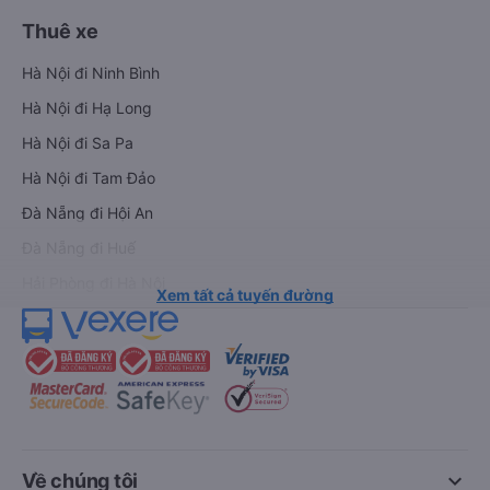
Thuê xe
Hà Nội đi Ninh Bình
Hà Nội đi Hạ Long
Hà Nội đi Sa Pa
Hà Nội đi Tam Đảo
Đà Nẵng đi Hội An
Đà Nẵng đi Huế
Hải Phòng đi Hà Nội
Xem tất cả tuyến đường
keyboard_arrow_down
Về chúng tôi