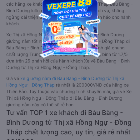
các hãng xe khách Thị xã Hồng Ngự - Đồng Tháp Bàu Bàng -
Bình Dương luôn chú trọng đến chất lượng dịch vụ, không
ngừng cải thiện để mang đến trải nghiệm hoàn hảo cho hành
khách.
Xe Thị xã Hồng Ngự - Đồng Tháp Bàu Bàng - Bình Dương
giường nằm tốt nhất: Xe từ Thị xã Hồng Ngự - Đồng Tháp đi
Bàu Bàng - Bình Dương giường nằm được đánh giá chung
chất lượng Trung bình với điểm đánh giá trung bình từ 1.7/5
dựa trên 26 phản hồi của hành khách Xe về Bàu Bàng - Bình
Dương từ Thị xã Hồng Ngự - Đồng Tháp.
Giá vé
xe giường nằm đi Bàu Bàng - Bình Dương từ Thị xã
Hồng Ngự - Đồng Tháp
rẻ nhất là 200000VND của hãng xe
Thiên Bảo. Tùy thuộc vào chương trình khuyến mãi, giá vé Xe
Thị xã Hồng Ngự - Đồng Tháp đi Bàu Bàng - Bình Dương
giường nằm này có thể sẽ rẻ hơn.
Tư vấn TOP 1 xe khách đi Bàu Bàng -
Bình Dương từ Thị xã Hồng Ngự - Đồng
Tháp chất lượng cao, uy tín, giá rẻ nhất