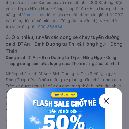
đó, nhà xe Thiên Bảo có giá vé rẻ nhất, chỉ 200000 đồng. Đặt
vé xe Thị xã Hồng Ngự - Đồng Tháp Dĩ An - Bình Dương chính
hãng tại
Vexere.com
để có giá rẻ nhất, đảm bảo giữ chỗ 100%
và hỗ trợ đổi trả vé miễn phí. Tổng đài tư vấn, đặt vé và đổi
trả vé miễn phí:
1900 888684
.
3. Giới thiệu, tư vấn các dòng xe chạy tuyến đường
xe đi Dĩ An - Bình Dương từ Thị xã Hồng Ngự - Đồng
Tháp:
Dòng xe đi Dĩ An - Bình Dương từ Thị xã Hồng Ngự - Đồng
Tháp giường nằm chất lượng cao: Thoải mái, giá cả tốt nhất
Những nhà xe đi Dĩ An - Bình Dương từ Thị xã Hồng Ngự -
Đồng Tháp đều sở hữu những xe giường nằm chất lượng cao.
Trên xe được trang bị đầy đủ các trang thiết bị hiện đại phục
vụ cho nhu cầu di chuyển của hành khách. Bên cạnh đó, các
hãng xe khách Thị xã Hồng Ngự - Đồng Tháp Dĩ An - Bình
Dương luôn chú trọng đến chất lượng dịch vụ, không ngừng
cải thiện để mang đến trải nghiệm hoàn hảo cho hành khách.
Xe Thị xã Hồng Ngự - Đồng Tháp Dĩ An - Bình Dương giường
nằm tốt nhất: Xe từ Thị xã Hồng Ngự - Đồng Tháp đi Dĩ An -