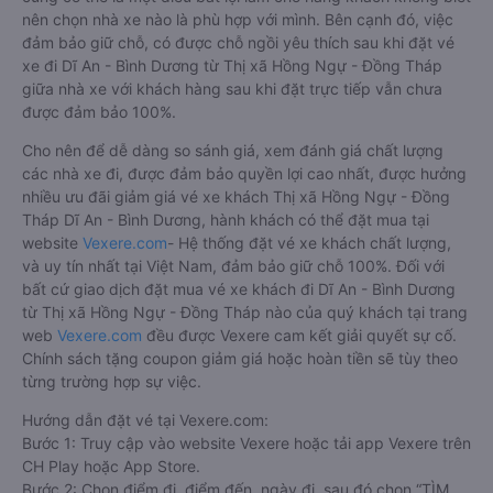
nên chọn nhà xe nào là phù hợp với mình. Bên cạnh đó, việc
đảm bảo giữ chỗ, có được chỗ ngồi yêu thích sau khi đặt vé
xe đi Dĩ An - Bình Dương từ Thị xã Hồng Ngự - Đồng Tháp
giữa nhà xe với khách hàng sau khi đặt trực tiếp vẫn chưa
được đảm bảo 100%.
Cho nên để dễ dàng so sánh giá, xem đánh giá chất lượng
các nhà xe đi, được đảm bảo quyền lợi cao nhất, được hưởng
nhiều ưu đãi giảm giá vé xe khách Thị xã Hồng Ngự - Đồng
Tháp Dĩ An - Bình Dương, hành khách có thể đặt mua tại
website
Vexere.com
- Hệ thống đặt vé xe khách chất lượng,
và uy tín nhất tại Việt Nam, đảm bảo giữ chỗ 100%. Đối với
bất cứ giao dịch đặt mua vé xe khách đi Dĩ An - Bình Dương
từ Thị xã Hồng Ngự - Đồng Tháp nào của quý khách tại trang
web
Vexere.com
đều được Vexere cam kết giải quyết sự cố.
Chính sách tặng coupon giảm giá hoặc hoàn tiền sẽ tùy theo
từng trường hợp sự việc.
Hướng dẫn đặt vé tại Vexere.com:
Bước 1: Truy cập vào website Vexere hoặc tải app Vexere trên
CH Play hoặc App Store.
Bước 2: Chọn điểm đi, điểm đến, ngày đi, sau đó chọn “TÌM