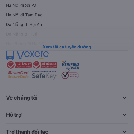
Hà Nội đi Sa Pa
Hà Nội đi Tam Đảo
Đà Nẵng đi Hội An
Đà Nẵng đi Huế
Hải Phòng đi Hà Nội
Xem tất cả tuyến đường
keyboard_arrow_down
Về chúng tôi
keyboard_arrow_down
Hỗ trợ
keyboard_arrow_down
Trở thành đối tác