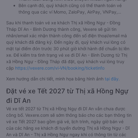
Bên cạnh đó, quý khách cũng có thể thanh toán vé
thông qua các ví Momo, ZaloPay, AirPay, VNPay,…
Sau khi thanh toán vé xe khách Thị xã Hồng Ngự - Đồng
Tháp Dĩ An - Bình Dương thành công, Vexere sẽ gửi tin
nhắn/email xác nhận thành công đến số điện thoại/email mà
quý khách đã đăng ký. Đến ngày đi, quý khách vui lòng có
mặt tại điểm đón trước 30 phút giờ khởi hành để chuẩn bị lên
xe. Để kiểm tra tình trạng vé xe đi Dĩ An - Bình Dương từ Thị
xã Hồng Ngự - Đồng Tháp đã đặt, quý khách vui lòng truy
cập
https://vexere.com/vi-VN/booking/ticketinfo
Xem hướng dẫn chi tiết, minh họa bằng hình ảnh
tại đây.
Đặt vé xe Tết 2027 từ Thị xã Hồng Ngự
đi Dĩ An
Vé xe tết 2027 từ Thị xã Hồng Ngự đi Dĩ An vẫn chưa được
công bố. Vexere.com sẽ sớm thông báo cho các bạn thông tin
vé xe Tết 2027 bao gồm giá vé, lịch trình, ngày giờ bán vé
của các hãng xe khách đi tuyến đường Thị xã Hồng Ngự - Dĩ
An và Dĩ An - Thị xã Hồng Ngự ngay khi có thông tin từ các