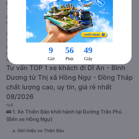
Bình Dương giường nằm được đánh giá chung chất lượng
Trung bình với điểm đánh giá trung bình từ 1.7/5 dựa trên 26
phản hồi của hành khách Xe về Dĩ An - Bình Dương từ Thị xã
Hồng Ngự - Đồng Tháp.
Giá vé
xe giường nằm đi Dĩ An - Bình Dương từ Thị xã Hồng
Ngự - Đồng Tháp
rẻ nhất là 200000VND của hãng xe Thiên
Bảo. Tùy thuộc vào chương trình khuyến mãi, giá vé Xe Thị xã
Hồng Ngự - Đồng Tháp đi Dĩ An - Bình Dương giường nằm
này có thể sẽ rẻ hơn.
Tư vấn TOP 1 xe khách đi Dĩ An - Bình
Dương từ Thị xã Hồng Ngự - Đồng Tháp
chất lượng cao, uy tín, giá rẻ nhất
08/2026
null
🚌 1. Xe Thiên Bảo khởi hành tại Đường Trần Phú
(Bến xe Hồng Ngự)
a. Giới thiệu xe Thiên Bảo