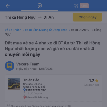
arrow_back
Tải app Vexere ngay!
Tải app Vexere
-30k
Mở app
Mở app
Nhận ưu đãi thành viên độc
-30k/ghế khi đặt vé máy bay qua
quyền
app
Thị xã Hồng Ngự
Dĩ An
Chọn ngày
Vé xe khách
xe đi Bình Dương từ Đồng Tháp
xe đi Dĩ An từ Tx.Hồng
Ngự
Đặt mua vé xe 4 nhà xe đi Dĩ An từ Thị xã Hồng
Ngự chất lượng cao và giá vé ưu đãi nhất
: 4
chuyến mỗi ngày
Vexere Team
Ngày cập nhật: 11/08/2026
Thiên Bảo
1.7
Ghế ngồi 30 chỗ
(26 đánh giá)
Giường nằm 40 chỗ
Bến xe Hồng Ngự
5 giờ 20 phút
Bến xe Bình Dương
Phụ xe vui vẻ hòa đồng còn cho ăn xoài chung nx 🤣