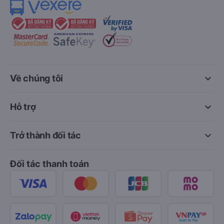
keyboard_arrow_down
Về chúng tôi
keyboard_arrow_down
Hỗ trợ
keyboard_arrow_down
Trở thành đối tác
Đối tác thanh toán