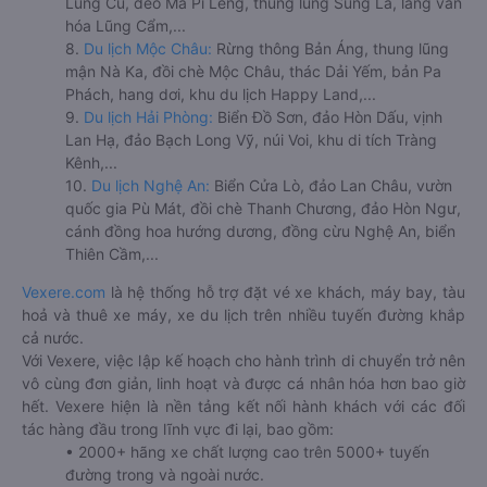
Lũng Cú, đèo Mã Pí Lèng, thung lũng Sủng Là, làng văn
hóa Lũng Cẩm,...
8.
Du lịch Mộc Châu:
Rừng thông Bản Áng, thung lũng
mận Nà Ka, đồi chè Mộc Châu, thác Dải Yếm, bản Pa
Phách, hang dơi, khu du lịch Happy Land,...
9.
Du lịch Hải Phòng:
Biển Đồ Sơn, đảo Hòn Dấu, vịnh
Lan Hạ, đảo Bạch Long Vỹ, núi Voi, khu di tích Tràng
Kênh,...
10.
Du lịch Nghệ An:
Biển Cửa Lò, đảo Lan Châu, vườn
quốc gia Pù Mát, đồi chè Thanh Chương, đảo Hòn Ngư,
cánh đồng hoa hướng dương, đồng cừu Nghệ An, biển
Thiên Cầm,...
Vexere.com
là hệ thống hỗ trợ đặt vé xe khách, máy bay, tàu
hoả và thuê xe máy, xe du lịch trên nhiều tuyến đường khắp
cả nước.
Với Vexere, việc lập kế hoạch cho hành trình di chuyển trở nên
vô cùng đơn giản, linh hoạt và được cá nhân hóa hơn bao giờ
hết. Vexere hiện là nền tảng kết nối hành khách với các đối
tác hàng đầu trong lĩnh vực đi lại, bao gồm:
• 2000+ hãng xe chất lượng cao trên 5000+ tuyến
đường trong và ngoài nước.