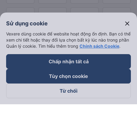
close
Sử dụng cookie
Vexere dùng cookie để website hoạt động ổn định. Bạn có thể
xem chi tiết hoặc thay đổi lựa chọn bất kỳ lúc nào trong phần
Quản lý cookie. Tìm hiểu thêm trong
Chính sách Cookie
.
Chấp nhận tất cả
Tùy chọn cookie
Từ chối
Theo dõi chúng tôi trên
Facebook
Tiktok
Youtube
Công ty TNHH Thương Mại Dịch Vụ Vexere