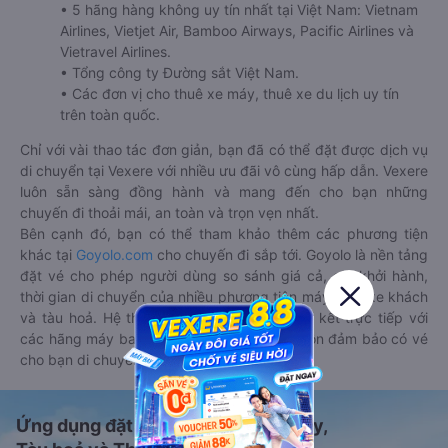
• 5 hãng hàng không uy tín nhất tại Việt Nam: Vietnam
Airlines, Vietjet Air, Bamboo Airways, Pacific Airlines và
Vietravel Airlines.
• Tổng công ty Đường sắt Việt Nam.
• Các đơn vị cho thuê xe máy, thuê xe du lịch uy tín
trên toàn quốc.
Chỉ với vài thao tác đơn giản, bạn đã có thể đặt được dịch vụ
di chuyển tại Vexere với nhiều ưu đãi vô cùng hấp dẫn. Vexere
luôn sẵn sàng đồng hành và mang đến cho bạn những
chuyến đi thoải mái, an toàn và trọn vẹn nhất.
Bên cạnh đó, bạn có thể tham khảo thêm các phương tiện
khác tại
Goyolo.com
cho chuyến đi sắp tới. Goyolo là nền tảng
đặt vé cho phép người dùng so sánh giá cả, giờ khởi hành,
thời gian di chuyển của nhiều phương tiện máy bay, xe khách
và tàu hoả. Hệ thống của Goyolo được liên kết trực tiếp với
các hãng máy bay, xe khách và tàu hoả, luôn đảm bảo có vé
cho bạn di chuyển.
Ứng dụng đặt vé Xe khách, Máy bay,