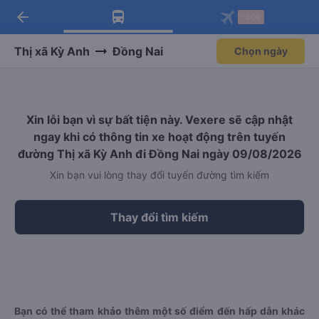
arrow_back
Tải app Vexere ngay!
Tải app Vexere
-30k
Mở app
Mở app
Nhận ưu đãi thành viên độc
-30k/ghế khi đặt vé máy bay qua
quyền
app
Thị xã Kỳ Anh
Đồng Nai
Chọn ngày
Xin lỗi bạn vì sự bất tiện này. Vexere sẽ cập nhật
ngay khi có thông tin xe hoạt động trên tuyến
đường Thị xã Kỳ Anh đi Đồng Nai ngày 09/08/2026
Xin bạn vui lòng thay đổi tuyến đường tìm kiếm
Thay đổi tìm kiếm
Bạn có thể tham khảo thêm một số điểm đến hấp dẫn khác