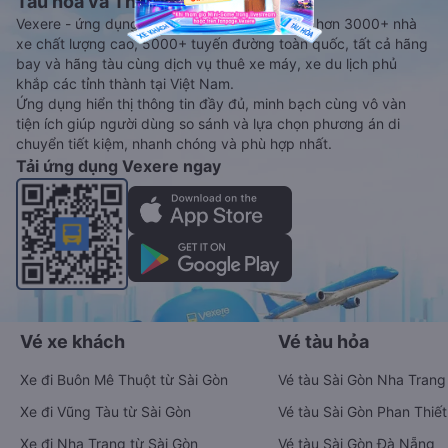
Tàu hoả và Thuê xe
Vexere - ứng dụng đặt vé đa phương tiện với hơn 3000+ nhà
xe chất lượng cao, 5000+ tuyến đường toàn quốc, tất cả hãng
bay và hãng tàu cùng dịch vụ thuê xe máy, xe du lịch phủ
khắp các tỉnh thành tại Việt Nam.
Ứng dụng hiển thị thông tin đầy đủ, minh bạch cùng vô vàn
tiện ích giúp người dùng so sánh và lựa chọn phương án di
chuyển tiết kiệm, nhanh chóng và phù hợp nhất.
Tải ứng dụng Vexere ngay
Vé xe khách
Vé tàu hỏa
Xe đi Buôn Mê Thuột từ Sài Gòn
Vé tàu Sài Gòn Nha Trang
Xe đi Vũng Tàu từ Sài Gòn
Vé tàu Sài Gòn Phan Thiết
Xe đi Nha Trang từ Sài Gòn
Vé tàu Sài Gòn Đà Nẵng