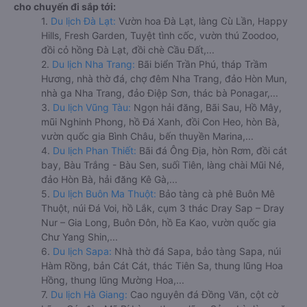
cho chuyến đi sắp tới:
1.
Du lịch Đà Lạt:
Vườn hoa Đà Lạt, làng Cù Lần, Happy
Hills, Fresh Garden, Tuyệt tình cốc, vườn thú Zoodoo,
đồi cỏ hồng Đà Lạt, đồi chè Cầu Đất,...
2.
Du lịch Nha Trang:
Bãi biển Trần Phú, tháp Trầm
Hương, nhà thờ đá, chợ đêm Nha Trang, đảo Hòn Mun,
nhà ga Nha Trang, đảo Điệp Sơn, thác bà Ponagar,...
3.
Du lịch Vũng Tàu:
Ngọn hải đăng, Bãi Sau, Hồ Mây,
mũi Nghinh Phong, hồ Đá Xanh, đồi Con Heo, hòn Bà,
vườn quốc gia Bình Châu, bến thuyền Marina,...
4.
Du lịch Phan Thiết:
Bãi đá Ông Địa, hòn Rơm, đồi cát
bay, Bàu Trắng - Bàu Sen, suối Tiên, làng chài Mũi Né,
đảo Hòn Bà, hải đăng Kê Gà,...
5.
Du lịch Buôn Ma Thuột:
Bảo tàng cà phê Buôn Mê
Thuột, núi Đá Voi, hồ Lắk, cụm 3 thác Dray Sap – Dray
Nur – Gia Long, Buôn Đôn, hồ Ea Kao, vườn quốc gia
Chư Yang Shin,...
6.
Du lịch Sapa:
Nhà thờ đá Sapa, bảo tàng Sapa, núi
Hàm Rồng, bản Cát Cát, thác Tiên Sa, thung lũng Hoa
Hồng, thung lũng Mường Hoa,...
7.
Du lịch Hà Giang:
Cao nguyên đá Đồng Văn, cột cờ