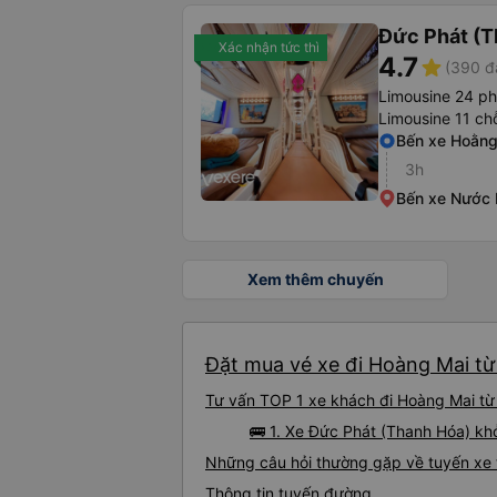
Đức Phát (T
Xác nhận tức thì
4.7
star
(390 đ
Limousine 24 p
Limousine 11 ch
Bến xe Hoằn
3h
Bến xe Nước
Xem thêm chuyến
Đặt mua vé xe đi Hoàng Mai từ 
Tư vấn TOP 1 xe khách đi Hoàng Mai từ 
🚌 1. Xe Đức Phát (Thanh Hóa) k
Những câu hỏi thường gặp về tuyến xe 
Thông tin tuyến đường