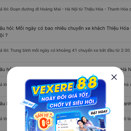
rả lời: Đoạn đường đi Hoàng Mai - Hà Nội từ Thiệu Hóa - Thanh Hóa 
âu hỏi: Mỗi ngày có bao nhiêu chuyến xe khách Thiệu Hóa
ội ?
rả lời: Trung bình mỗi ngày có khoảng 41 chuyến xe bắt đầu từ 2:30
âu hỏi: Nhà xe đi Thiệu Hóa - Thanh Hóa Hoàng Mai - Hà N
rả lời: Chuyến xe có giờ xuất phát sớm nhất vào lúc 2:30 là của nhà
âu hỏi: Nhà xe đi Hoàng Mai - Hà Nội từ Thiệu Hóa - Thanh
rả lời: Chuyến xe có giờ xuất phát trễ (muộn) nhất là vào lúc 20:00 