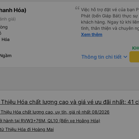
hanh Hóa)
Việc hỗ trợ đặt vé của bạn 
Phát (bến Giáp Bát) thực sự đ
ánh giá)
khách hàng. Ngay từ khi liên
hòng
tình, thân thiện và chuyên n
ỗ
thắc mắc đều được giải đáp 
Xem thêm
g Hóa
khách hàng dễ dàng lựa chọ
cầu của mình. Không chỉ dừng lại ở việc cung cấp thông tin,
KH
Yến Nhi còn chủ động hỗ trợ 
 Ngầm
keyboard_arrow_down
Thông tin chi tiết
việc giữ chỗ, xác nhận thông
Sự tận tâm và chu đáo này 
tâm và tin tưởng hơn khi sử
Phát. Thái độ làm việc nghiêm túc, trách nhiệm cùng phong
cách phục vụ chuyên nghiệ
cao chất lượng dịch vụ chun
tích cực cho nhà xe trong m
Thiệu Hóa chất lượng cao và giá vé ưu đãi nhất: 41 
một tấm gương đáng khen ng
tải hành khách.
Thiệu Hóa chất lượng cao, uy tín, giá rẻ nhất 08/2026
hởi hành tại RVW3+76M, QL10 (Bến xe Hoằng Hóa)
từ Thiệu Hóa đi Hoàng Mai