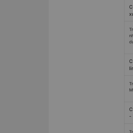
C
x
T
n
d
C
l
T
M
C
-
T