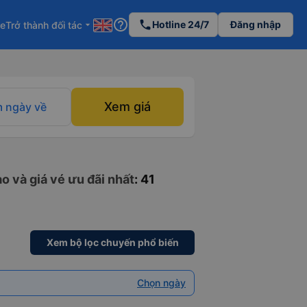
help_outline
phone
Hotline 24/7
Đăng nhập
re
Trở thành đối tác
arrow_drop_down
Xem giá
 ngày về
o và giá vé ưu đãi nhất
: 41
Xem bộ lọc chuyến phổ biến
Chọn ngày