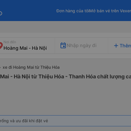
Đơn hàng của tôi
Mở bán vé trên Vexe
fo
Nơi đến
add
Nhập ngày đi
Thêm
xe đi Hoàng Mai từ Thiệu Hóa
Mai - Hà Nội từ Thiệu Hóa - Thanh Hóa chất lượng ca
rống và ưu đãi khi đặt vé