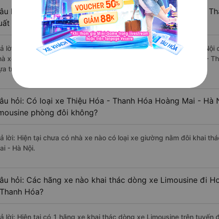
âu hỏi: Review xe đi Hoàng Mai - Hà Nội từ Thiệu Hóa - Th
uất sắc, cao cấp nhất?
rả lời: Những hãng xe đi Thiệu Hóa - Thanh Hóa Hoàng Mai - Hà Nội c
hà xe Đức Phát (Thanh Hóa) đi Hoàng Mai - Hà Nội từ Thiệu Hóa - Th
ựa trên 390 đánh giá của khách hàng).
âu hỏi: Có loại xe Thiệu Hóa - Thanh Hóa Hoàng Mai - Hà 
imousine phòng đôi không?
rả lời: Hiện tại chưa có nhà xe nào có loại xe giường nằm đôi khai t
ai - Hà Nội.
âu hỏi: Các hãng xe nào khai thác dòng xe Limousine đi H
 Thanh Hóa?
rả lời: Hiện tại có 1 hãng xe khai thác dòng xe Limousine trên tuyế