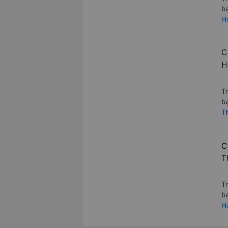
b
H
C
H
T
b
T
C
T
T
b
H