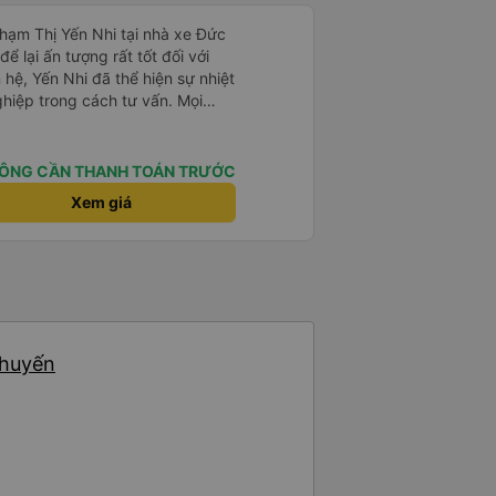
Phạm Thị Yến Nhi tại nhà xe Đức
ể lại ấn tượng rất tốt đối với
 hệ, Yến Nhi đã thể hiện sự nhiệt
ghiệp trong cách tư vấn. Mọi
rõ ràng, nhanh chóng, giúp
n chuyến xe phù hợp với nhu
ÔNG CẦN THANH TOÁN TRƯỚC
trong suốt quá trình đặt vé, từ
Xem giá
 tin đến nhắc nhở giờ xe chạy.
giúp khách hàng cảm thấy yên
 dụng dịch vụ của nhà xe Đức
p của Yến Nhi đã góp phần nâng
g, đồng thời tạo dựng hình ảnh
ắt khách hàng. Đây thực sự là
chuyến
ợi trong lĩnh vực dịch vụ vận