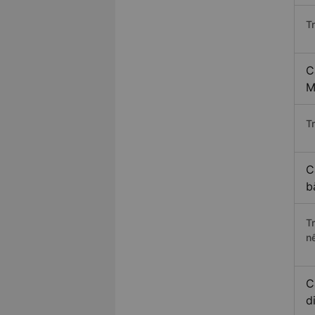
T
C
M
Tr
C
b
T
n
C
d