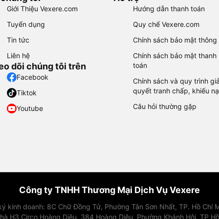
Giới Thiệu Vexere.com
Hướng dẫn thanh toán
Tuyển dụng
Quy chế Vexere.com
Tin tức
Chính sách bảo mật thông 
Liên hệ
Chính sách bảo mật thanh
eo dõi chúng tôi trên
toán
Facebook
Chính sách và quy trình giả
quyết tranh chấp, khiếu nạ
Tiktok
Câu hỏi thường gặp
Youtube
Công ty TNHH Thương Mại Dịch Vụ Vexere
 ký kinh doanh: 8C Chữ Đồng Tử, Phường Tân Sơn Nhất, TP. Hồ Chí M
nhà H3 Circo Hoàng Diệu, 384 Hoàng Diệu, Phường Khánh Hội, TP Hồ