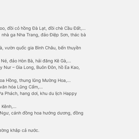
o, đồi cỏ hồng Đà Lạt, đồi chè Cầu Đất,...
 nhà ga Nha Trang, đảo Điệp Sơn, thác bà
à, vườn quốc gia Bình Châu, bến thuyền
 Né, đảo Hòn Bà, hải đăng Kê Gà,...
y Nur – Gia Long, Buôn Đôn, hồ Ea Kao,
Hoa Hồng, thung lũng Mường Hoa,...
văn hóa Lũng Cẩm,...
a Phách, hang dơi, khu du lịch Happy
 Kênh,...
n Ngư, cánh đồng hoa hướng dương, đồng
đường khắp cả nước.