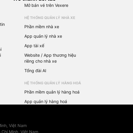
Mở bán vé trên Vexere
HỆ THỐNG QUẢN LÝ NHÀ XE
tin
Phần mềm nhà xe
App quản lý nhà xe
App tài xế
i
i
Website / App thương hiệu
riêng cho nhà xe
Tổng đài AI
HỆ THỐNG QUẢN LÝ HÀNG HOÁ
Phần mềm quản lý hàng hoá
App quản lý hàng hoá
inh, Việt Nam
 Chí Minh, Việt Nam