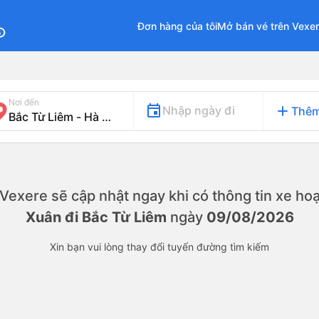
Đơn hàng của tôi
Mở bán vé trên Vexe
fo
Nơi đến
add
Nhập ngày đi
Thêm
. Vexere sẽ cập nhật ngay khi có thông tin xe
hoạ
Xuân đi Bắc Từ Liêm
ngày
09/08/2026
Xin bạn vui lòng thay đổi tuyến đường tìm kiếm