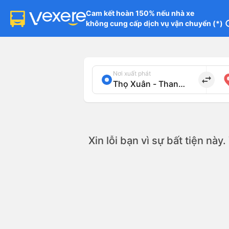
Cam kết hoàn 150% nếu nhà xe

không cung cấp dịch vụ vận chuyển (*)
in
Nơi xuất phát
import_export
Xin lỗi bạn vì sự bất tiện này