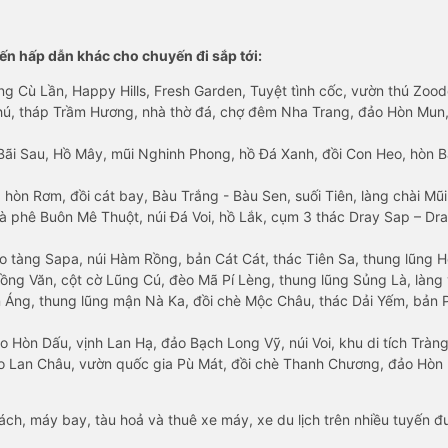
n hấp dẫn khác cho chuyến đi sắp tới:
ng Cù Lần, Happy Hills, Fresh Garden, Tuyệt tình cốc, vườn thú Zoodo
Phú, tháp Trầm Hương, nhà thờ đá, chợ đêm Nha Trang, đảo Hòn Mun,
Bãi Sau, Hồ Mây, mũi Nghinh Phong, hồ Đá Xanh, đồi Con Heo, hòn B
 hòn Rơm, đồi cát bay, Bàu Trắng - Bàu Sen, suối Tiên, làng chài Mũi
à phê Buôn Mê Thuột, núi Đá Voi, hồ Lắk, cụm 3 thác Dray Sap – Dra
o tàng Sapa, núi Hàm Rồng, bản Cát Cát, thác Tiên Sa, thung lũng 
ng Văn, cột cờ Lũng Cú, đèo Mã Pí Lèng, thung lũng Sủng Là, làng 
Áng, thung lũng mận Nà Ka, đồi chè Mộc Châu, thác Dải Yếm, bản P
o Hòn Dấu, vịnh Lan Hạ, đảo Bạch Long Vỹ, núi Voi, khu di tích Tràng
ảo Lan Châu, vườn quốc gia Pù Mát, đồi chè Thanh Chương, đảo Hò
hách, máy bay, tàu hoả và thuê xe máy, xe du lịch trên nhiều tuyến 