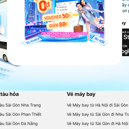
Ứng dụng hiển thị thông tin đầy 
người dùng so sánh và lựa chọn 
chóng và phù hợp nhất.
Tải ứng dụng Vexere ngay
 tàu hỏa
Vé máy bay
tàu Sài Gòn Nha Trang
Vé Máy bay từ Hà Nội đi Sài Gòn
tàu Sài Gòn Phan Thiết
Vé Máy bay từ Sài Gòn đi Nha T
tàu Sài Gòn Đà Nẵng
Vé Máy bay từ Sài Gòn đi Hà Nội