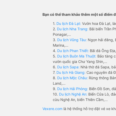
Bạn có thể tham khảo thêm một số điểm đế
1.
Du lịch Đà Lạt:
Vườn hoa Đà Lạt, là
2.
Du lịch Nha Trang:
Bãi biển Trần 
Ponagar,...
3.
Du lịch Vũng Tàu:
Ngọn hải đăng, 
Marina,...
4.
Du lịch Phan Thiết:
Bãi đá Ông Địa,
5.
Du lịch Buôn Ma Thuột:
Bảo tàng c
vườn quốc gia Chư Yang Shin,...
6.
Du lịch Sapa:
Nhà thờ đá Sapa, bả
7.
Du lịch Hà Giang:
Cao nguyên đá Đồ
8.
Du lịch Mộc Châu:
Rừng thông Bản 
Land,...
9.
Du lịch Hải Phòng:
Biển Đồ Sơn, đả
10.
Du lịch Nghệ An:
Biển Cửa Lò, đ
cừu Nghệ An, biển Thiên Cầm,...
Vexere.com
là hệ thống hỗ trợ đặt vé xe k