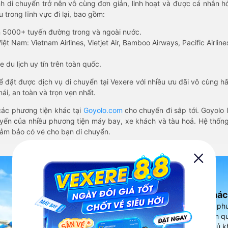
nh di chuyển trở nên vô cùng đơn giản, linh hoạt và được cá nhân h
 trong lĩnh vực đi lại, bao gồm:
n 5000+ tuyến đường trong và ngoài nước.
ệt Nam: Vietnam Airlines, Vietjet Air, Bamboo Airways, Pacific Airlines
 du lịch uy tín trên toàn quốc.
thể đặt được dịch vụ di chuyển tại Vexere với nhiều ưu đãi vô cùng 
i, an toàn và trọn vẹn nhất.
ác phương tiện khác tại
Goyolo.com
cho chuyến đi sắp tới. Goyolo
huyển của nhiều phương tiện máy bay, xe khách và tàu hoả. Hệ thống
đảm bảo có vé cho bạn di chuyển.
Ứng dụng đặt vé Xe khác
Vexere - ứng dụng đặt vé đa ph
cao, 5000+ tuyến đường toàn qu
vụ thuê xe máy, xe du lịch phủ k