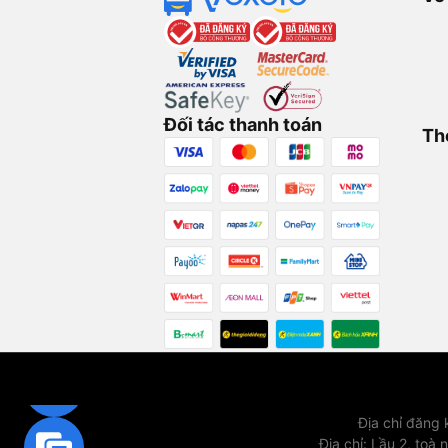
Đối tác thanh toán
Th
Địa chỉ đăng
Địa chỉ
:
Lầu 2, toà 