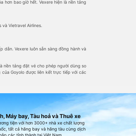
óa hơn bao giờ hết. Vexere hiện là nền tảng
 và Vietravel Airlines.
hấp dẫn. Vexere luôn sẵn sàng đồng hành và
 là nền tảng đặt vé cho phép người dùng so
 của Goyolo được liên kết trực tiếp với các
h, Máy bay, Tàu hoả và Thuê xe
ương tiện với hơn 3000+ nhà xe chất lượng
ốc, tất cả hãng bay và hãng tàu cùng dịch
hắp các tỉnh thành tại Việt Nam.